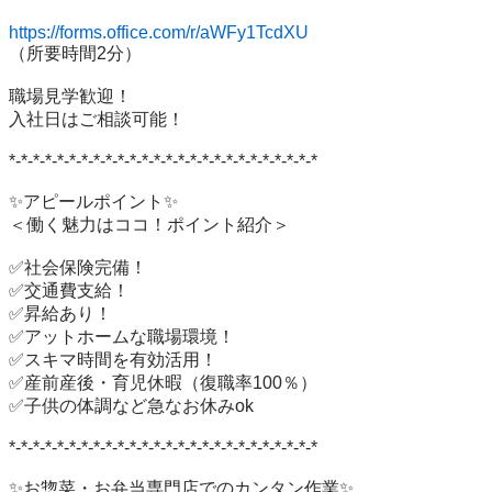
https://forms.office.com/r/aWFy1TcdXU
（所要時間2分）

職場見学歓迎！

入社日はご相談可能！

*-*-*-*-*-*-*-*-*-*-*-*-*-*-*-*-*-*-*-*-*-*-*-*-*-*

✨アピールポイント✨

＜働く魅力はココ！ポイント紹介＞

✅社会保険完備！

✅交通費支給！

✅昇給あり！

✅アットホームな職場環境！

✅スキマ時間を有効活用！

✅産前産後・育児休暇（復職率100％）

✅子供の体調など急なお休みok

*-*-*-*-*-*-*-*-*-*-*-*-*-*-*-*-*-*-*-*-*-*-*-*-*-*

✨お惣菜・お弁当専門店でのカンタン作業✨
