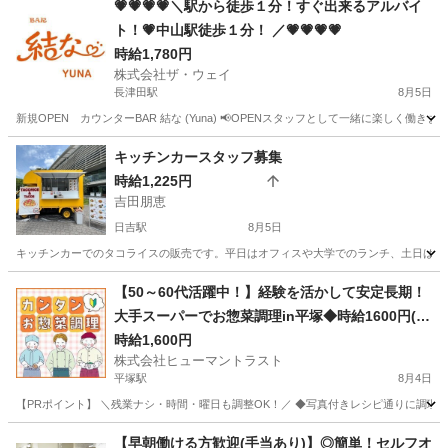
💗💗💗💗＼駅から徒歩１分！すぐ出来るアルバイ
ト！💗中山駅徒歩１分！ ／💗💗💗💗
時給1,780円
株式会社ザ・ウェイ
長津田駅
8月5日
新規OPEN カウンターBAR 結な (Yuna) 📢OPENスタッフとして一緒に楽しく働き
神奈川
横浜市
長津田駅
その他
スタッフ
キッチンカースタッフ募集
時給1,225円
吉田朋恵
日吉駅
8月5日
キッチンカーでのタコライスの販売です。平日はオフィスや大学でのランチ、土日はイ
神奈川
横浜市
日吉駅
その他
スタッフ
【50～60代活躍中！】経験を活かして安定長期！
大手スーパーでお惣菜調理in平塚◆時給1600円(W
2T-1573_1)
時給1,600円
株式会社ヒューマントラスト
平塚駅
8月4日
【PRポイント】 ＼残業ナシ・時間・曜日も調整OK！／ ◆写真付きレシピ通りに調理す
神奈川
平塚市
平塚駅
キッチン
ヒューマントラスト
【早朝働ける方歓迎(手当あり)】◎簡単！セルフオ