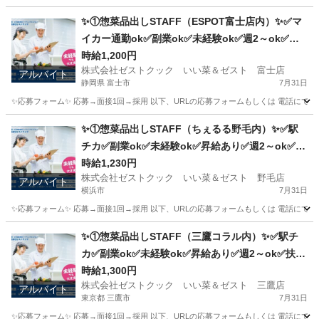
静岡
富士市
キッチン
ポテト
✨①惣菜品出しSTAFF（ESPOT富士店内）✨✅マ
イカー通勤ok✅副業ok✅未経験ok✅週2～ok✅昇
給あり✅扶養内ok
時給1,200円
株式会社ゼストクック いい菜＆ゼスト 富士店
アルバイト
静岡県 富士市
7月31日
✨応募フォーム✨ 応募→面接1回→採用 以下、URLの応募フォームもしくは 電話にて「求人応募希望」の旨、
静岡
富士市
キッチン
スタッフ
✨①惣菜品出しSTAFF（ちぇるる野毛内）✨✅駅
チカ✅副業ok✅未経験ok✅昇給あり✅週2～ok✅扶
養内ok
時給1,230円
株式会社ゼストクック いい菜＆ゼスト 野毛店
アルバイト
横浜市
7月31日
✨応募フォーム✨ 応募→面接1回→採用 以下、URLの応募フォームもしくは 電話にて「求人応募希望」の旨、
神奈川
横浜市
キッチン
野毛
✨①惣菜品出しSTAFF（三鷹コラル内）✨✅駅チ
カ✅副業ok✅未経験ok✅昇給あり✅週2～ok✅扶養
内ok
時給1,300円
株式会社ゼストクック いい菜＆ゼスト 三鷹店
アルバイト
東京都 三鷹市
7月31日
✨応募フォーム✨ 応募→面接1回→採用 以下、URLの応募フォームもしくは 電話にて「求人応募希望」の旨、