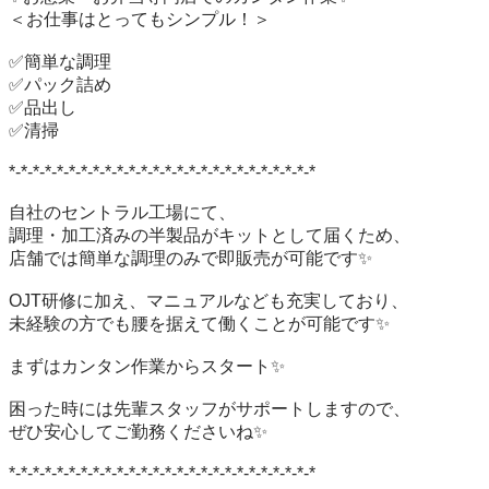
＜お仕事はとってもシンプル！＞

✅簡単な調理

✅パック詰め

✅品出し

✅清掃

*-*-*-*-*-*-*-*-*-*-*-*-*-*-*-*-*-*-*-*-*-*-*-*-*-*

自社のセントラル工場にて、

調理・加工済みの半製品がキットとして届くため、

店舗では簡単な調理のみで即販売が可能です✨

OJT研修に加え、マニュアルなども充実しており、

未経験の方でも腰を据えて働くことが可能です✨

まずはカンタン作業からスタート✨

困った時には先輩スタッフがサポートしますので、

ぜひ安心してご勤務くださいね✨

*-*-*-*-*-*-*-*-*-*-*-*-*-*-*-*-*-*-*-*-*-*-*-*-*-*
