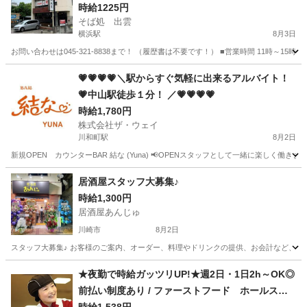
時給1225円
そば処 出雲
横浜駅
8月3日
お問い合わせは045-321-8838まで！ （履歴書は不要です！） ■営業時間 11時～
神奈川
横浜市
横浜駅
飲食
スタッフ
💗💗💗💗＼駅からすぐ気軽に出来るアルバイト！
💗中山駅徒歩１分！ ／💗💗💗💗
時給1,780円
株式会社ザ・ウェイ
川和町駅
8月2日
新規OPEN カウンターBAR 結な (Yuna) 📢OPENスタッフとして一緒に楽しく働き
神奈川
横浜市
川和町駅
その他
スタッフ
居酒屋スタッフ大募集♪
時給1,300円
居酒屋あんじゅ
川崎市
8月2日
スタッフ大募集♪ お客様のご案内、オーダー、料理やドリンクの提供、お会計など、接客
神奈川
川崎市
居酒屋
スタッフ
★夜勤で時給ガッツリUP!★週2日・1日2h～OK◎
前払い制度あり / ファーストフード ホールスタ