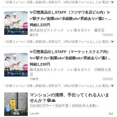
✨応募フォーム✨ 応募→面接1回→採用 以下、URLの応募フォームもしくは 電話にて「求人応募希望」の旨
東京
西東京市
キッチン
スタッフ
✨①惣菜品出しSTAFF（フジサワ名店ビル内）✨
✅駅チカ✅副業ok✅未経験ok✅昇給あり✅週2～ok
✅扶養内ok
時給1,225円
株式会社ゼストクック いい菜＆ゼスト 藤沢店
アルバイト
藤沢市
7月31日
✨応募フォーム✨ 応募→面接1回→採用 以下、URLの応募フォームもしくは 電話にて「求人応募希望」の旨、
神奈川
藤沢市
キッチン
スタッフ
✨①惣菜品出しSTAFF（マーケットスクエア内）
✨✅駅チカ✅副業ok✅未経験ok✅昇給あり✅週2～
ok✅扶養内ok
時給1,230円
株式会社ゼストクック いい菜＆ゼスト 川崎富士見
アルバイト
店
川崎市
7月31日
✨応募フォーム✨ 応募→面接1回→採用 以下、URLの応募フォームもしくは 電話にて「求人応募希望」の旨
神奈川
川崎市
キッチン
スタッフ
マンションの清掃、手伝ってくれる人いま
せんか？😭🙏
日給例1万円〜 / 登録不要！高時給求人多数✨
Lacotto
Ad