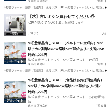
東京都 国分寺市
7月31日
✨応募フォーム✨ 応募→面接1回→採用 以下、URLの応募フォームもしくは 電話にて「求人応募希望」の旨
東京
国分寺市
キッチン
スタッフ
【求】古いミシン買わせてください🖐️
状態が悪くてもOK！最大限買取します
プリフラ
Ad
✨①惣菜品出しSTAFF（ベルトーレ金町内）✨✅
駅チカ✅副業ok✅未経験ok✅昇給あり✅扶養内ok
時給1,226円
株式会社ゼストクック いい菜＆ゼスト 金町店
アルバイト
東京都 葛飾区
7月31日
✨応募フォーム✨ 応募→面接1回→採用 以下、URLの応募フォームもしくは 電話にて「求人応募希望」の旨、
東京
葛飾区
キッチン
スタッフ
✨①惣菜品出しSTAFF（食品館あおば田無店内）
✨✅駅チカ✅副業ok✅未経験ok✅昇給あり✅週2～
ok✅扶養内ok
時給1,226円
株式会社ゼストクック いい菜＆ゼスト あおば田無
アルバイト
店
東京都 西東京市
7月31日