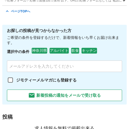
✨応募フォーム✨ 応募→面接1回→採用 以下、URLの応募フォームもしくは 電話にて「求人応募希望」の旨
神奈川
横浜市
キッチン
そごう
ページTOPへ
お探しの投稿が見つからなかった方
ご希望の条件を登録するだけで、新着情報をいち早くお届け出来ま
す。
神奈川県
アルバイト
飲食
キッチン
選択中の条件
ジモティーメルマガにも登録する
新着投稿の通知をメールで受け取る
投稿
求人情報を無料で掲載出来る