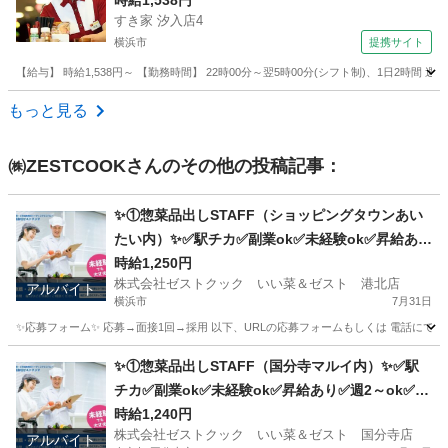
ッフ
時給1,538円
すき家 汐入店4
横浜市
提携サイト
【給与】 時給1,538円～ 【勤務時間】 22時00分～翌5時00分(シフト制)、1日2時間
神奈川
横浜市
レストラン
もっと見る
㈱ZESTCOOK
さんのその他の投稿記事：
✨①惣菜品出しSTAFF（ショッピングタウンあい
たい内）✨✅駅チカ✅副業ok✅未経験ok✅昇給あり
✅週1～ok✅扶養内ok
時給1,250円
株式会社ゼストクック いい菜＆ゼスト 港北店
アルバイト
横浜市
7月31日
✨応募フォーム✨ 応募→面接1回→採用 以下、URLの応募フォームもしくは 電話にて「求人応募希望」の旨
神奈川
横浜市
キッチン
スタッフ
✨①惣菜品出しSTAFF（国分寺マルイ内）✨✅駅
チカ✅副業ok✅未経験ok✅昇給あり✅週2～ok✅扶
養内ok
時給1,240円
株式会社ゼストクック いい菜＆ゼスト 国分寺店
アルバイト