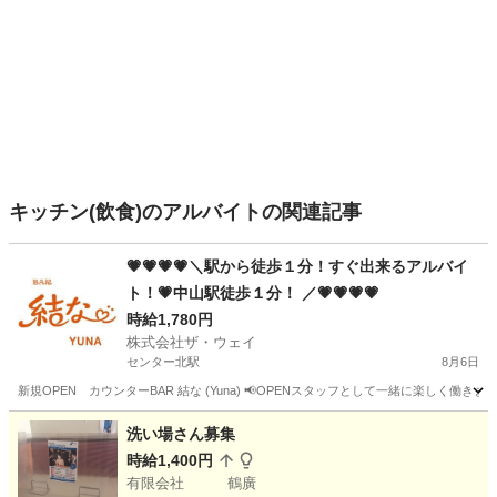
キッチン(飲食)のアルバイトの関連記事
💗💗💗💗＼駅から徒歩１分！すぐ出来るアルバイ
ト！💗中山駅徒歩１分！ ／💗💗💗💗
時給1,780円
株式会社ザ・ウェイ
センター北駅
8月6日
新規OPEN カウンターBAR 結な (Yuna) 📢OPENスタッフとして一緒に楽しく働き
神奈川
横浜市
センター北駅
その他
スタッフ
洗い場さん募集
時給1,400円
有限会社 鶴廣