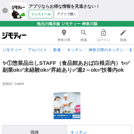
アプリならお得な情報を見逃さない！
インストール
アプリで開く
地元の掲示板 ジモティー 神奈川版
神奈川県
検索
ログイン
投稿
ジモティー
アルバイト
飲食
キッチン
神奈川県のキッチン
横
✨①惣菜品出しSTAFF（食品館あおば白根店内）✨✅
副業ok✅未経験ok✅昇給あり✅週2～ok✅扶養内ok
投稿ID: 1ot884
職種
キッチン