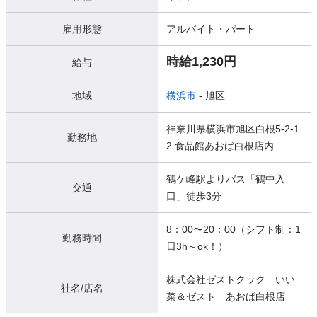
雇用形態
アルバイト・パート
時給1,230円
給与
地域
横浜市
- 旭区
神奈川県横浜市旭区白根5-2-1
勤務地
2 食品館あおば白根店内
鶴ケ峰駅よりバス「鶴中入
交通
口」徒歩3分
8：00〜20：00（シフト制：1
勤務時間
日3h～ok！）
株式会社ゼストクック いい
社名/店名
菜＆ゼスト あおば白根店