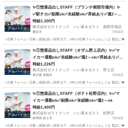
✨①惣菜品出しSTAFF（ブランチ南部市場内）✨
✅駅チカ✅副業ok✅未経験ok✅昇給あり✅週2～ok
✅扶養内ok
時給1,300円
株式会社ゼストクック いい菜＆ゼスト 南部市場店
アルバイト
横浜市
7月31日
✨応募フォーム✨ 応募→面接1回→採用 以下、URLの応募フォームもしくは 電話にて「求人応募希望」の旨
神奈川
横浜市
キッチン
スタッフ
✨①惣菜品出しSTAFF（オザム野上店内）✨✅マ
イカー通勤ok✅未経験ok✅週2～ok✅昇給あり✅扶
養内ok
時給1,226円
株式会社ゼストクック いい菜＆ゼスト 野上店
アルバイト
東京都 青梅市
7月31日
✨応募フォーム✨ 応募→面接1回→採用 以下、URLの応募フォームもしくは 電話にて「求人応募希望」の旨、
東京
青梅市
キッチン
スタッフ
✨①惣菜品出しSTAFF（ポテト松野店内）✨✅マ
イカー通勤ok✅副業ok✅未経験ok✅週2～ok
時給1,400円
株式会社ゼストクック いい菜＆ゼスト 松野店
アルバイト
静岡県 富士市
7月31日
✨応募フォーム✨ 応募→面接1回→採用 以下、URLの応募フォームもしくは 電話にて「求人応募希望」の旨