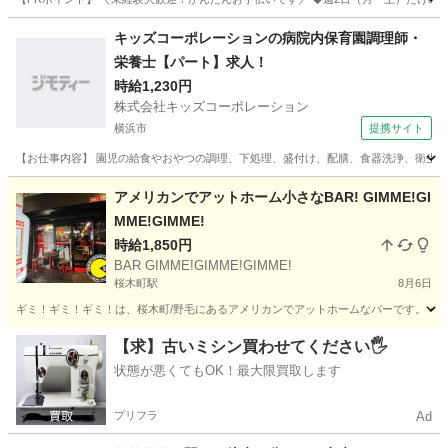
神奈川
横浜市
仲町台駅
キッチン
ヒューマントラスト
キッズコーポレーションの病院内保育園調理師・
栄養士【パート】求人！
時給1,230円
株式会社キッズコーポレーション
横浜市
提携サイト
【お仕事内容】 園児の給食やおやつの調理、下処理、盛付け、配膳、食器洗浄、衛生管
神奈川
横浜市
その他
アメリカンでアットホーム小さなBAR! GIMME!GI
MME!GIMME!
時給1,850円
BAR GIMME!GIMME!GIMME!
桜木町駅
8月6日
ギミ！ギミ！ギミ！は、桜木町/野毛にあるアメリカンでアットホームなバーです。 小
神奈川
横浜市
桜木町駅
バーテンダー
BAR
【求】古いミシン買わせてください🖐️
状態が悪くてもOK！最大限買取します
プリフラ
Ad