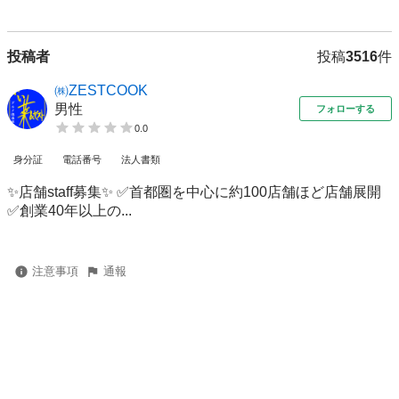
投稿者
投稿
3516
件
㈱ZESTCOOK
男性
フォローする
0.0
身分証
電話番号
法人書類
✨店舗staff募集✨ ✅首都圏を中心に約100店舗ほど店舗展開
✅創業40年以上の...
注意事項
通報