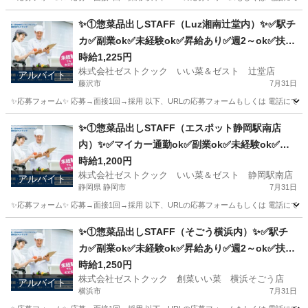
東京
三鷹市
キッチン
スタッフ
✨①惣菜品出しSTAFF（Luz湘南辻堂内）✨✅駅チ
カ✅副業ok✅未経験ok✅昇給あり✅週2～ok✅扶養
内ok
時給1,225円
株式会社ゼストクック いい菜＆ゼスト 辻堂店
アルバイト
藤沢市
7月31日
✨応募フォーム✨ 応募→面接1回→採用 以下、URLの応募フォームもしくは 電話にて「求人応募希望」の旨
神奈川
藤沢市
キッチン
スタッフ
✨①惣菜品出しSTAFF（エスポット静岡駅南店
内）✨✅マイカー通勤ok✅副業ok✅未経験ok✅扶
養内ok✅週2～ok
時給1,200円
株式会社ゼストクック いい菜＆ゼスト 静岡駅南店
アルバイト
静岡県 静岡市
7月31日
✨応募フォーム✨ 応募→面接1回→採用 以下、URLの応募フォームもしくは 電話にて「求人応募希望」の旨
静岡
静岡市
キッチン
スタッフ
✨①惣菜品出しSTAFF（そごう横浜内）✨✅駅チ
カ✅副業ok✅未経験ok✅昇給あり✅週2～ok✅扶養
内ok
時給1,250円
株式会社ゼストクック 創菜いい菜 横浜そごう店
アルバイト
横浜市
7月31日