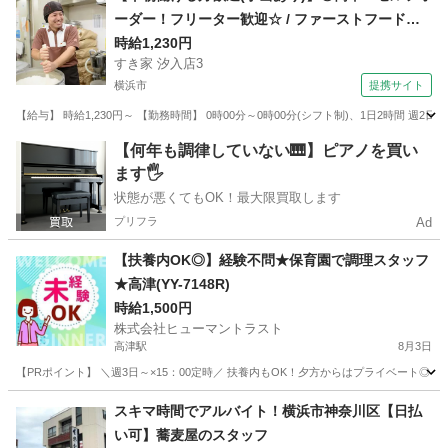
ーダー！フリーター歓迎☆ / ファーストフード
ホールスタッフ
時給1,230円
すき家 汐入店3
横浜市
提携サイト
【給与】 時給1,230円～ 【勤務時間】 0時00分～0時00分(シフト制)、1日2時間 週
神奈川
横浜市
レストラン
【何年も調律していない🎹】ピアノを買い
ます🖐️
状態が悪くてもOK！最大限買取します
プリフラ
Ad
【扶養内OK◎】経験不問★保育園で調理スタッフ
★高津(YY-7148R)
時給1,500円
株式会社ヒューマントラスト
高津駅
8月3日
【PRポイント】 ＼週3日～×15：00定時／ 扶養内もOK！夕方からはプライベート◎ ・残
神奈川
川崎市
高津駅
キッチン
スキマ時間でアルバイト！横浜市神奈川区【日払
い可】蕎麦屋のスタッフ