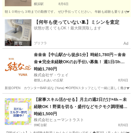
横浜駅
8月6日
朝１０時から３時までの勤務です。 ぜひ手伝ってください。 年齢も経験も要りません。
神奈川
横浜市
横浜駅
カフェ
パート
【何年も使っていない🧵】ミシンを査定
状態が悪くてもOK！最大限買取します
プリフラ
Ad
🌼🌼🌼【中山駅から徒歩1分】時給1,780円～🌼🌼
🌼★完全未経験OKのお手伝い募集！ 週1日/3h～O
K、服装自由、ノルマ無し🎇
時給1,780円
株式会社ザ・ウェイ
都筑ふれあいの丘駅
8月6日
新規OPEN カウンターBAR 結な (Yuna) 📢OPENスタッフとして一緒に楽しく働き
神奈川
横浜市
都筑ふれあいの丘駅
その他
スタッフ
【家事スキル活かせる】月土の週2日だけ×4h～未
経験OK！野菜を切る・盛付などモクモク調理補助
(ES1W-3778_1)
時給1,500円
株式会社ヒューマントラスト
仲町台駅
8月6日
【PRポイント】 ＼未経験大歓迎！かんたんお手伝いです／ ◆週2日（月・土）だけのス