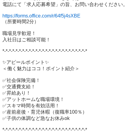
電話にて「求人応募希望」の旨、お問い合わせください。

https://forms.office.com/r/64f5j4sXBE
（所要時間2分）

職場見学歓迎！

入社日はご相談可能！

*-*-*-*-*-*-*-*-*-*-*-*-*-*-*-*-*-*-*-*-*-*-*-*-*-*

✨アピールポイント✨

＜働く魅力はココ！ポイント紹介＞

✅社会保険完備！

✅交通費支給！

✅昇給あり！

✅アットホームな職場環境！

✅スキマ時間を有効活用！

✅産前産後・育児休暇（復職率100％）

✅子供の体調など急なお休みok

*-*-*-*-*-*-*-*-*-*-*-*-*-*-*-*-*-*-*-*-*-*-*-*-*-*
