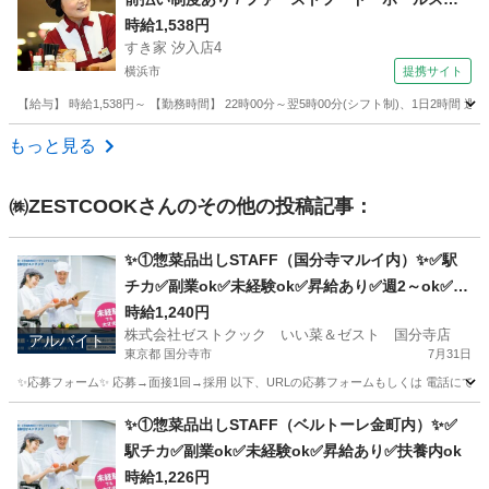
ッフ
時給1,538円
すき家 汐入店4
横浜市
提携サイト
【給与】 時給1,538円～ 【勤務時間】 22時00分～翌5時00分(シフト制)、1日2時間
神奈川
横浜市
レストラン
もっと見る
㈱ZESTCOOK
さんのその他の投稿記事：
✨①惣菜品出しSTAFF（国分寺マルイ内）✨✅駅
チカ✅副業ok✅未経験ok✅昇給あり✅週2～ok✅扶
養内ok
時給1,240円
株式会社ゼストクック いい菜＆ゼスト 国分寺店
アルバイト
東京都 国分寺市
7月31日
✨応募フォーム✨ 応募→面接1回→採用 以下、URLの応募フォームもしくは 電話にて「求人応募希望」の旨
東京
国分寺市
キッチン
スタッフ
✨①惣菜品出しSTAFF（ベルトーレ金町内）✨✅
駅チカ✅副業ok✅未経験ok✅昇給あり✅扶養内ok
時給1,226円