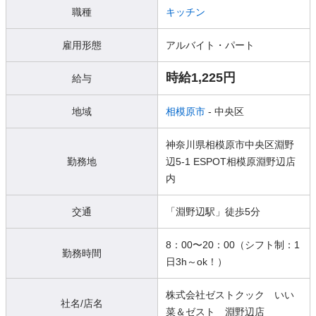
職種
キッチン
雇用形態
アルバイト・パート
時給1,225円
給与
地域
相模原市
- 中央区
神奈川県相模原市中央区淵野
勤務地
辺5-1 ESPOT相模原淵野辺店
内
交通
「淵野辺駅」徒歩5分
8：00〜20：00（シフト制：1
勤務時間
日3h～ok！）
株式会社ゼストクック いい
社名/店名
菜＆ゼスト 淵野辺店