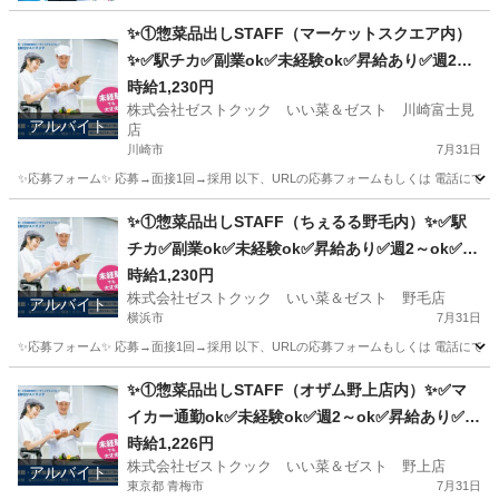
✨①惣菜品出しSTAFF（マーケットスクエア内）
✨✅駅チカ✅副業ok✅未経験ok✅昇給あり✅週2～
ok✅扶養内ok
時給1,230円
株式会社ゼストクック いい菜＆ゼスト 川崎富士見
アルバイト
店
川崎市
7月31日
✨応募フォーム✨ 応募→面接1回→採用 以下、URLの応募フォームもしくは 電話にて「求人応募希望」の旨
神奈川
川崎市
キッチン
スタッフ
✨①惣菜品出しSTAFF（ちぇるる野毛内）✨✅駅
チカ✅副業ok✅未経験ok✅昇給あり✅週2～ok✅扶
養内ok
時給1,230円
株式会社ゼストクック いい菜＆ゼスト 野毛店
アルバイト
横浜市
7月31日
✨応募フォーム✨ 応募→面接1回→採用 以下、URLの応募フォームもしくは 電話にて「求人応募希望」の旨、
神奈川
横浜市
キッチン
野毛
✨①惣菜品出しSTAFF（オザム野上店内）✨✅マ
イカー通勤ok✅未経験ok✅週2～ok✅昇給あり✅扶
養内ok
時給1,226円
株式会社ゼストクック いい菜＆ゼスト 野上店
アルバイト
東京都 青梅市
7月31日