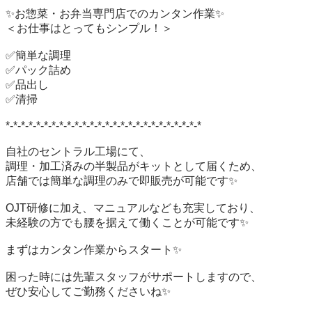
✨お惣菜・お弁当専門店でのカンタン作業✨

＜お仕事はとってもシンプル！＞

✅簡単な調理

✅パック詰め

✅品出し

✅清掃

*-*-*-*-*-*-*-*-*-*-*-*-*-*-*-*-*-*-*-*-*-*-*-*-*-*

自社のセントラル工場にて、

調理・加工済みの半製品がキットとして届くため、

店舗では簡単な調理のみで即販売が可能です✨

OJT研修に加え、マニュアルなども充実しており、

未経験の方でも腰を据えて働くことが可能です✨

まずはカンタン作業からスタート✨

困った時には先輩スタッフがサポートしますので、

ぜひ安心してご勤務くださいね✨
