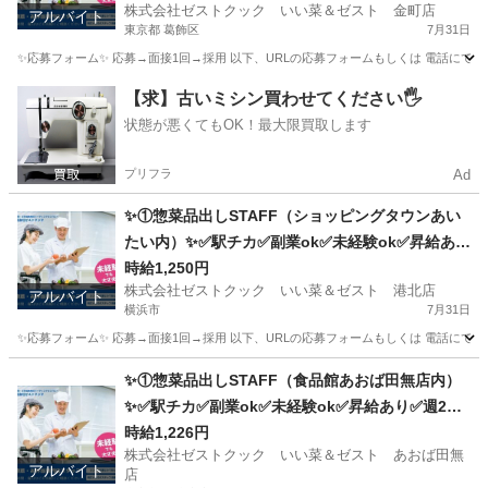
株式会社ゼストクック いい菜＆ゼスト 金町店
アルバイト
東京都 葛飾区
7月31日
✨応募フォーム✨ 応募→面接1回→採用 以下、URLの応募フォームもしくは 電話にて「求人応募希望」の旨、
東京
葛飾区
キッチン
スタッフ
【求】古いミシン買わせてください🖐️
状態が悪くてもOK！最大限買取します
プリフラ
Ad
✨①惣菜品出しSTAFF（ショッピングタウンあい
たい内）✨✅駅チカ✅副業ok✅未経験ok✅昇給あり
✅週1～ok✅扶養内ok
時給1,250円
株式会社ゼストクック いい菜＆ゼスト 港北店
アルバイト
横浜市
7月31日
✨応募フォーム✨ 応募→面接1回→採用 以下、URLの応募フォームもしくは 電話にて「求人応募希望」の旨
神奈川
横浜市
キッチン
スタッフ
✨①惣菜品出しSTAFF（食品館あおば田無店内）
✨✅駅チカ✅副業ok✅未経験ok✅昇給あり✅週2～
ok✅扶養内ok
時給1,226円
株式会社ゼストクック いい菜＆ゼスト あおば田無
アルバイト
店