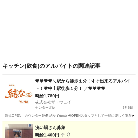
キッチン(飲食)のアルバイトの関連記事
💗💗💗💗＼駅から徒歩１分！すぐ出来るアルバイ
ト！💗中山駅徒歩１分！ ／💗💗💗💗
時給1,780円
株式会社ザ・ウェイ
センター北駅
8月6日
新規OPEN カウンターBAR 結な (Yuna) 📢OPENスタッフとして一緒に楽しく働き
神奈川
横浜市
センター北駅
その他
スタッフ
洗い場さん募集
時給1,400円