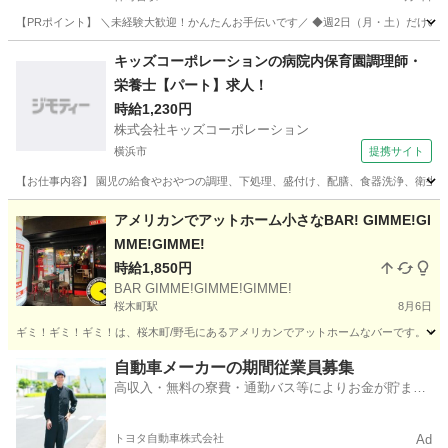
【PRポイント】 ＼未経験大歓迎！かんたんお手伝いです／ ◆週2日（月・土）だけのス
神奈川
横浜市
仲町台駅
キッチン
ヒューマントラスト
キッズコーポレーションの病院内保育園調理師・
栄養士【パート】求人！
時給1,230円
株式会社キッズコーポレーション
横浜市
提携サイト
【お仕事内容】 園児の給食やおやつの調理、下処理、盛付け、配膳、食器洗浄、衛生管
神奈川
横浜市
その他
アメリカンでアットホーム小さなBAR! GIMME!GI
MME!GIMME!
時給1,850円
BAR GIMME!GIMME!GIMME!
桜木町駅
8月6日
ギミ！ギミ！ギミ！は、桜木町/野毛にあるアメリカンでアットホームなバーです。 小
神奈川
横浜市
桜木町駅
バーテンダー
BAR
自動車メーカーの期間従業員募集
高収入・無料の寮費・通勤バス等によりお金が貯まり
やすい環境
トヨタ自動車株式会社
Ad