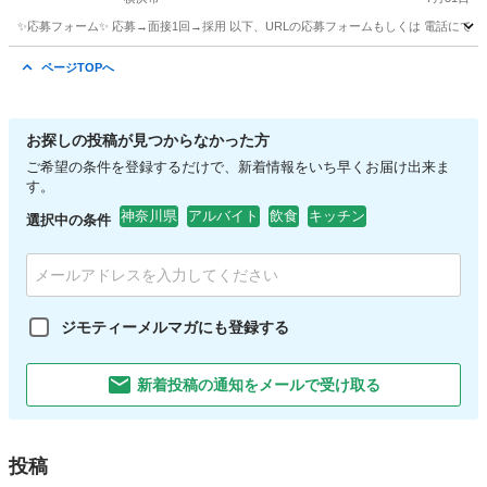
✨応募フォーム✨ 応募→面接1回→採用 以下、URLの応募フォームもしくは 電話にて「求人応募希望」の旨
神奈川
横浜市
キッチン
そごう
ページTOPへ
お探しの投稿が見つからなかった方
ご希望の条件を登録するだけで、新着情報をいち早くお届け出来ま
す。
神奈川県
アルバイト
飲食
キッチン
選択中の条件
ジモティーメルマガにも登録する
新着投稿の通知をメールで受け取る
投稿