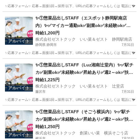
✨応募フォーム✨ 応募→面接1回→採用 以下、URLの応募フォームもしくは 電話にて「求人応募希望」の旨、
東京
三鷹市
キッチン
スタッフ
✨①惣菜品出しSTAFF（エスポット静岡駅南店
内）✨✅マイカー通勤ok✅副業ok✅未経験ok✅扶
養内ok✅週2～ok
時給1,200円
株式会社ゼストクック いい菜＆ゼスト 静岡駅南店
アルバイト
静岡県 静岡市
7月31日
✨応募フォーム✨ 応募→面接1回→採用 以下、URLの応募フォームもしくは 電話にて「求人応募希望」の旨
静岡
静岡市
キッチン
スタッフ
✨①惣菜品出しSTAFF（Luz湘南辻堂内）✨✅駅チ
カ✅副業ok✅未経験ok✅昇給あり✅週2～ok✅扶養
内ok
時給1,225円
株式会社ゼストクック いい菜＆ゼスト 辻堂店
アルバイト
藤沢市
7月31日
✨応募フォーム✨ 応募→面接1回→採用 以下、URLの応募フォームもしくは 電話にて「求人応募希望」の旨
神奈川
藤沢市
キッチン
スタッフ
✨①惣菜品出しSTAFF（そごう横浜内）✨✅駅チ
カ✅副業ok✅未経験ok✅昇給あり✅週2～ok✅扶養
内ok
時給1,250円
株式会社ゼストクック 創菜いい菜 横浜そごう店
アルバイト
横浜市
7月31日