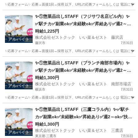
✨応募フォーム✨ 応募→面接1回→採用 以下、URLの応募フォームもしくは 電話にて「求人応募希望」の旨、
東京
青梅市
キッチン
スタッフ
✨①惣菜品出しSTAFF（フジサワ名店ビル内）✨
✅駅チカ✅副業ok✅未経験ok✅昇給あり✅週2～ok
✅扶養内ok
時給1,225円
株式会社ゼストクック いい菜＆ゼスト 藤沢店
アルバイト
藤沢市
7月31日
✨応募フォーム✨ 応募→面接1回→採用 以下、URLの応募フォームもしくは 電話にて「求人応募希望」の旨、
神奈川
藤沢市
キッチン
スタッフ
✨①惣菜品出しSTAFF（ブランチ南部市場内）✨
✅駅チカ✅副業ok✅未経験ok✅昇給あり✅週2～ok
✅扶養内ok
時給1,300円
株式会社ゼストクック いい菜＆ゼスト 南部市場店
アルバイト
横浜市
7月31日
✨応募フォーム✨ 応募→面接1回→採用 以下、URLの応募フォームもしくは 電話にて「求人応募希望」の旨
神奈川
横浜市
キッチン
スタッフ
✨①惣菜品出しSTAFF（三鷹コラル内）✨✅駅チ
カ✅副業ok✅未経験ok✅昇給あり✅週2～ok✅扶養
内ok
時給1,300円
株式会社ゼストクック いい菜＆ゼスト 三鷹店
アルバイト
東京都 三鷹市
7月31日