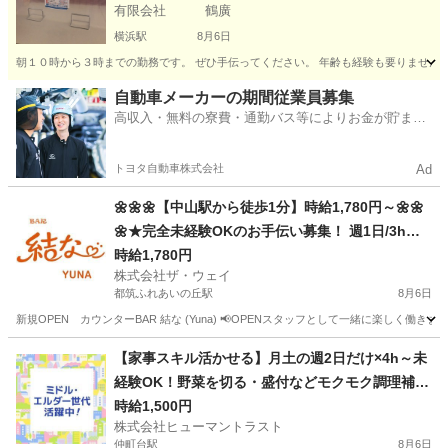
有限会社 鶴廣
横浜駅
8月6日
朝１０時から３時までの勤務です。 ぜひ手伝ってください。 年齢も経験も要りません。
神奈川
横浜市
横浜駅
カフェ
パート
自動車メーカーの期間従業員募集
高収入・無料の寮費・通勤バス等によりお金が貯まり
やすい環境
トヨタ自動車株式会社
Ad
🌼🌼🌼【中山駅から徒歩1分】時給1,780円～🌼🌼
🌼★完全未経験OKのお手伝い募集！ 週1日/3h～O
K、服装自由、ノルマ無し🎇
時給1,780円
株式会社ザ・ウェイ
都筑ふれあいの丘駅
8月6日
新規OPEN カウンターBAR 結な (Yuna) 📢OPENスタッフとして一緒に楽しく働き
神奈川
横浜市
都筑ふれあいの丘駅
その他
スタッフ
【家事スキル活かせる】月土の週2日だけ×4h～未
経験OK！野菜を切る・盛付などモクモク調理補助
(ES1W-3778_1)
時給1,500円
株式会社ヒューマントラスト
仲町台駅
8月6日