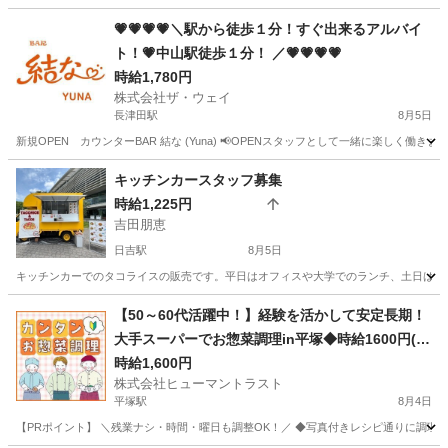
💗💗💗💗＼駅から徒歩１分！すぐ出来るアルバイ
ト！💗中山駅徒歩１分！ ／💗💗💗💗
時給1,780円
株式会社ザ・ウェイ
長津田駅
8月5日
新規OPEN カウンターBAR 結な (Yuna) 📢OPENスタッフとして一緒に楽しく働き
神奈川
横浜市
長津田駅
その他
スタッフ
キッチンカースタッフ募集
時給1,225円
吉田朋恵
日吉駅
8月5日
キッチンカーでのタコライスの販売です。平日はオフィスや大学でのランチ、土日はイ
神奈川
横浜市
日吉駅
その他
スタッフ
【50～60代活躍中！】経験を活かして安定長期！
大手スーパーでお惣菜調理in平塚◆時給1600円(W
2T-1573_1)
時給1,600円
株式会社ヒューマントラスト
平塚駅
8月4日
【PRポイント】 ＼残業ナシ・時間・曜日も調整OK！／ ◆写真付きレシピ通りに調理す