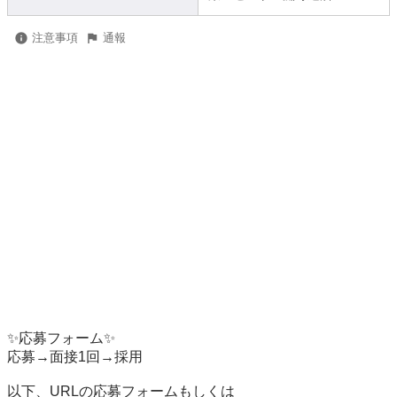
注意事項
通報
✨応募フォーム✨

応募→面接1回→採用

以下、URLの応募フォームもしくは
