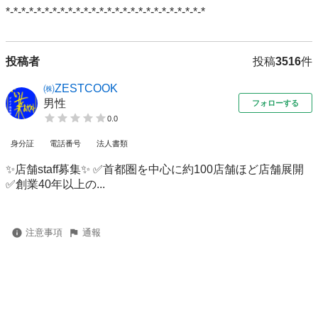
*-*-*-*-*-*-*-*-*-*-*-*-*-*-*-*-*-*-*-*-*-*-*-*-*-*
投稿者
投稿
3516
件
㈱ZESTCOOK
男性
フォローする
0.0
身分証
電話番号
法人書類
✨店舗staff募集✨ ✅首都圏を中心に約100店舗ほど店舗展開
✅創業40年以上の...
注意事項
通報