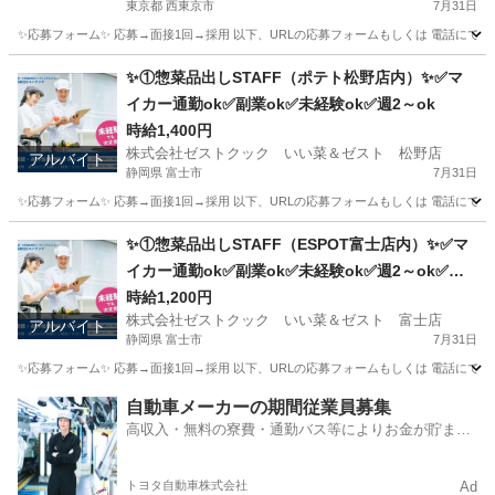
東京都 西東京市
7月31日
✨応募フォーム✨ 応募→面接1回→採用 以下、URLの応募フォームもしくは 電話にて「求人応募希望」の旨
東京
西東京市
キッチン
スタッフ
✨①惣菜品出しSTAFF（ポテト松野店内）✨✅マ
イカー通勤ok✅副業ok✅未経験ok✅週2～ok
時給1,400円
株式会社ゼストクック いい菜＆ゼスト 松野店
アルバイト
静岡県 富士市
7月31日
✨応募フォーム✨ 応募→面接1回→採用 以下、URLの応募フォームもしくは 電話にて「求人応募希望」の旨
静岡
富士市
キッチン
ポテト
✨①惣菜品出しSTAFF（ESPOT富士店内）✨✅マ
イカー通勤ok✅副業ok✅未経験ok✅週2～ok✅昇
給あり✅扶養内ok
時給1,200円
株式会社ゼストクック いい菜＆ゼスト 富士店
アルバイト
静岡県 富士市
7月31日
✨応募フォーム✨ 応募→面接1回→採用 以下、URLの応募フォームもしくは 電話にて「求人応募希望」の旨、
静岡
富士市
キッチン
スタッフ
自動車メーカーの期間従業員募集
高収入・無料の寮費・通勤バス等によりお金が貯まり
やすい環境
トヨタ自動車株式会社
Ad