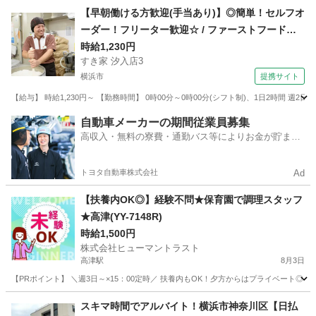
神奈川
平塚市
平塚駅
キッチン
ヒューマントラスト
【早朝働ける方歓迎(手当あり)】◎簡単！セルフオ
ーダー！フリーター歓迎☆ / ファーストフード
ホールスタッフ
時給1,230円
すき家 汐入店3
横浜市
提携サイト
【給与】 時給1,230円～ 【勤務時間】 0時00分～0時00分(シフト制)、1日2時間 週
神奈川
横浜市
レストラン
自動車メーカーの期間従業員募集
高収入・無料の寮費・通勤バス等によりお金が貯まり
やすい環境
トヨタ自動車株式会社
Ad
【扶養内OK◎】経験不問★保育園で調理スタッフ
★高津(YY-7148R)
時給1,500円
株式会社ヒューマントラスト
高津駅
8月3日
【PRポイント】 ＼週3日～×15：00定時／ 扶養内もOK！夕方からはプライベート◎ ・残
神奈川
川崎市
高津駅
キッチン
スキマ時間でアルバイト！横浜市神奈川区【日払