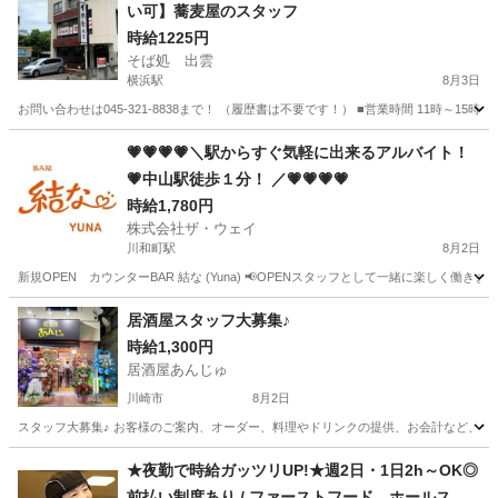
い可】蕎麦屋のスタッフ
時給1225円
そば処 出雲
横浜駅
8月3日
お問い合わせは045-321-8838まで！ （履歴書は不要です！） ■営業時間 11時～
神奈川
横浜市
横浜駅
飲食
スタッフ
💗💗💗💗＼駅からすぐ気軽に出来るアルバイト！
💗中山駅徒歩１分！ ／💗💗💗💗
時給1,780円
株式会社ザ・ウェイ
川和町駅
8月2日
新規OPEN カウンターBAR 結な (Yuna) 📢OPENスタッフとして一緒に楽しく働き
神奈川
横浜市
川和町駅
その他
スタッフ
居酒屋スタッフ大募集♪
時給1,300円
居酒屋あんじゅ
川崎市
8月2日
スタッフ大募集♪ お客様のご案内、オーダー、料理やドリンクの提供、お会計など、接客
神奈川
川崎市
居酒屋
スタッフ
★夜勤で時給ガッツリUP!★週2日・1日2h～OK◎
前払い制度あり / ファーストフード ホールスタ