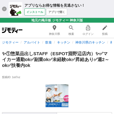
アプリならお得な情報を見逃さない！
インストール
アプリで開く
地元の掲示板 ジモティー 神奈川版
神奈川県
検索
ログイン
投稿
ジモティー
アルバイト
飲食
キッチン
神奈川県のキッチン
相
✨①惣菜品出しSTAFF（ESPOT淵野辺店内）✨✅マ
イカー通勤ok✅副業ok✅未経験ok✅昇給あり✅週2～
ok✅扶養内ok
投稿ID: 1ot7xz