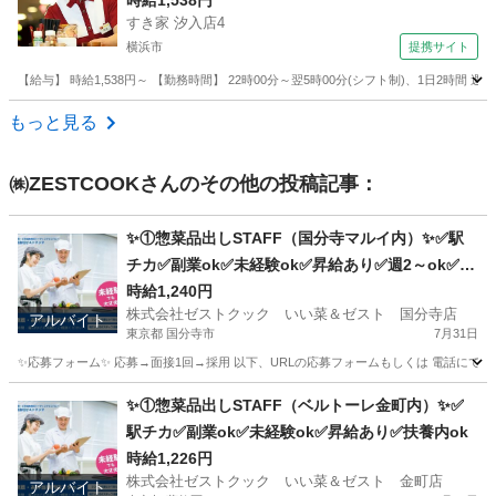
ッフ
時給1,538円
すき家 汐入店4
横浜市
提携サイト
【給与】 時給1,538円～ 【勤務時間】 22時00分～翌5時00分(シフト制)、1日2時間
神奈川
横浜市
レストラン
もっと見る
㈱ZESTCOOK
さんのその他の投稿記事：
✨①惣菜品出しSTAFF（国分寺マルイ内）✨✅駅
チカ✅副業ok✅未経験ok✅昇給あり✅週2～ok✅扶
養内ok
時給1,240円
株式会社ゼストクック いい菜＆ゼスト 国分寺店
アルバイト
東京都 国分寺市
7月31日
✨応募フォーム✨ 応募→面接1回→採用 以下、URLの応募フォームもしくは 電話にて「求人応募希望」の旨
東京
国分寺市
キッチン
スタッフ
✨①惣菜品出しSTAFF（ベルトーレ金町内）✨✅
駅チカ✅副業ok✅未経験ok✅昇給あり✅扶養内ok
時給1,226円
株式会社ゼストクック いい菜＆ゼスト 金町店
アルバイト