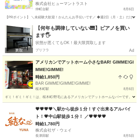
株式会社ヒューマントラスト
仲町台駅
8月6日
【PRポイント】 ＼未経験大歓迎！かんたんお手伝いです／ ◆週2日（月・土）だけのス
神奈川
横浜市
仲町台駅
キッチン
ヒューマントラスト
【何年も調律していない🎹】ピアノを買い
ます🖐️
状態が悪くてもOK！最大限買取します
プリフラ
Ad
アメリカンでアットホーム小さなBAR! GIMME!GI
MME!GIMME!
時給1,850円
BAR GIMME!GIMME!GIMME!
桜木町駅
8月6日
ギミ！ギミ！ギミ！は、桜木町/野毛にあるアメリカンでアットホームなバーです。 小
神奈川
横浜市
桜木町駅
バーテンダー
BAR
💗💗💗💗＼駅から徒歩１分！すぐ出来るアルバイ
ト！💗中山駅徒歩１分！ ／💗💗💗💗
時給1,780円
株式会社ザ・ウェイ
長津田駅
8月5日