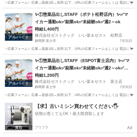
✨応募フォーム✨ 応募→面接1回→採用 以下、URLの応募フォームもしくは 電話にて「求人応募希望」の旨
神奈川
横浜市
キッチン
スタッフ
✨①惣菜品出しSTAFF（ポテト松野店内）✨✅マ
イカー通勤ok✅副業ok✅未経験ok✅週2～ok
時給1,400円
株式会社ゼストクック いい菜＆ゼスト 松野店
アルバイト
静岡県 富士市
7月31日
✨応募フォーム✨ 応募→面接1回→採用 以下、URLの応募フォームもしくは 電話にて「求人応募希望」の旨
静岡
富士市
キッチン
ポテト
✨①惣菜品出しSTAFF（ESPOT富士店内）✨✅マ
イカー通勤ok✅副業ok✅未経験ok✅週2～ok✅昇
給あり✅扶養内ok
時給1,200円
株式会社ゼストクック いい菜＆ゼスト 富士店
アルバイト
静岡県 富士市
7月31日
✨応募フォーム✨ 応募→面接1回→採用 以下、URLの応募フォームもしくは 電話にて「求人応募希望」の旨、
静岡
富士市
キッチン
スタッフ
【求】古いミシン買わせてください🖐️
状態が悪くてもOK！最大限買取します
プリフラ
Ad