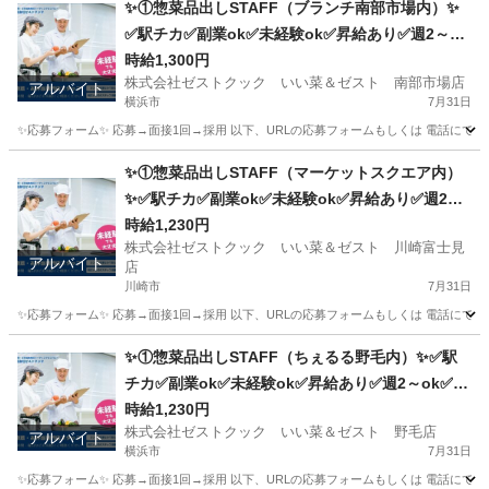
✨①惣菜品出しSTAFF（ブランチ南部市場内）✨
✅駅チカ✅副業ok✅未経験ok✅昇給あり✅週2～ok
✅扶養内ok
時給1,300円
株式会社ゼストクック いい菜＆ゼスト 南部市場店
アルバイト
横浜市
7月31日
✨応募フォーム✨ 応募→面接1回→採用 以下、URLの応募フォームもしくは 電話にて「求人応募希望」の旨
神奈川
横浜市
キッチン
スタッフ
✨①惣菜品出しSTAFF（マーケットスクエア内）
✨✅駅チカ✅副業ok✅未経験ok✅昇給あり✅週2～
ok✅扶養内ok
時給1,230円
株式会社ゼストクック いい菜＆ゼスト 川崎富士見
アルバイト
店
川崎市
7月31日
✨応募フォーム✨ 応募→面接1回→採用 以下、URLの応募フォームもしくは 電話にて「求人応募希望」の旨
神奈川
川崎市
キッチン
スタッフ
✨①惣菜品出しSTAFF（ちぇるる野毛内）✨✅駅
チカ✅副業ok✅未経験ok✅昇給あり✅週2～ok✅扶
養内ok
時給1,230円
株式会社ゼストクック いい菜＆ゼスト 野毛店
アルバイト
横浜市
7月31日
✨応募フォーム✨ 応募→面接1回→採用 以下、URLの応募フォームもしくは 電話にて「求人応募希望」の旨、