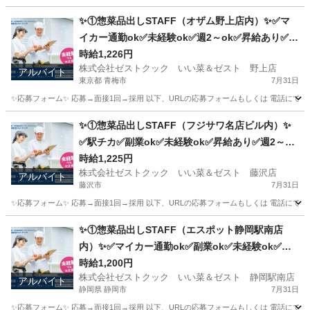
神奈川
横浜市
キッチン
野毛
✨①惣菜品出しSTAFF（オザム野上店内）✨✅マ
イカー通勤ok✅未経験ok✅週2～ok✅昇給あり✅扶
養内ok
時給1,226円
株式会社ゼストクック いい菜＆ゼスト 野上店
アルバイト
東京都 青梅市
7月31日
✨応募フォーム✨ 応募→面接1回→採用 以下、URLの応募フォームもしくは 電話にて「求人応募希望」の旨、
東京
青梅市
キッチン
スタッフ
✨①惣菜品出しSTAFF（フジサワ名店ビル内）✨
✅駅チカ✅副業ok✅未経験ok✅昇給あり✅週2～ok
✅扶養内ok
時給1,225円
株式会社ゼストクック いい菜＆ゼスト 藤沢店
アルバイト
藤沢市
7月31日
✨応募フォーム✨ 応募→面接1回→採用 以下、URLの応募フォームもしくは 電話にて「求人応募希望」の旨、
神奈川
藤沢市
キッチン
スタッフ
✨①惣菜品出しSTAFF（エスポット静岡駅南店
内）✨✅マイカー通勤ok✅副業ok✅未経験ok✅扶
養内ok✅週2～ok
時給1,200円
株式会社ゼストクック いい菜＆ゼスト 静岡駅南店
アルバイト
静岡県 静岡市
7月31日
✨応募フォーム✨ 応募→面接1回→採用 以下、URLの応募フォームもしくは 電話にて「求人応募希望」の旨