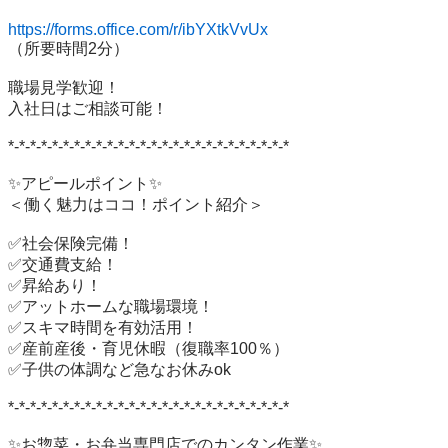
https://forms.office.com/r/ibYXtkVvUx
（所要時間2分）

職場見学歓迎！

入社日はご相談可能！

*-*-*-*-*-*-*-*-*-*-*-*-*-*-*-*-*-*-*-*-*-*-*-*-*-*

✨アピールポイント✨

＜働く魅力はココ！ポイント紹介＞

✅社会保険完備！

✅交通費支給！

✅昇給あり！

✅アットホームな職場環境！

✅スキマ時間を有効活用！

✅産前産後・育児休暇（復職率100％）

✅子供の体調など急なお休みok

*-*-*-*-*-*-*-*-*-*-*-*-*-*-*-*-*-*-*-*-*-*-*-*-*-*

✨お惣菜・お弁当専門店でのカンタン作業✨
