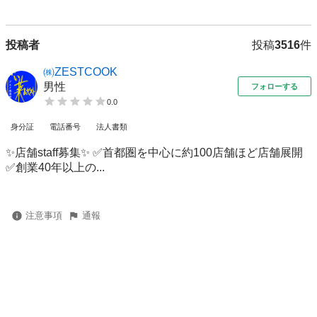
投稿者
投稿
3516
件
㈱ZESTCOOK
男性
フォローする
0.0
身分証
電話番号
法人書類
✨店舗staff募集✨ ✅首都圏を中心に約100店舗ほど店舗展開
✅創業40年以上の...
注意事項
通報