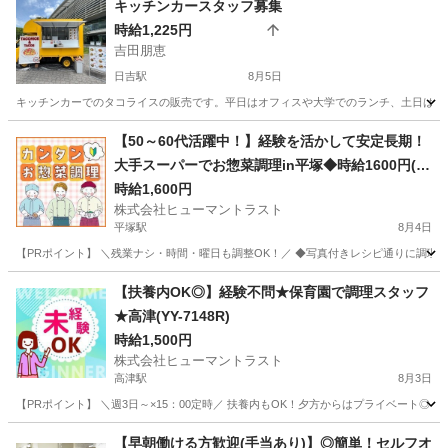
キッチンカースタッフ募集
時給1,225円
吉田朋恵
日吉駅
8月5日
キッチンカーでのタコライスの販売です。平日はオフィスや大学でのランチ、土日はイ
神奈川
横浜市
日吉駅
その他
スタッフ
【50～60代活躍中！】経験を活かして安定長期！
大手スーパーでお惣菜調理in平塚◆時給1600円(W
2T-1573_1)
時給1,600円
株式会社ヒューマントラスト
平塚駅
8月4日
【PRポイント】 ＼残業ナシ・時間・曜日も調整OK！／ ◆写真付きレシピ通りに調理す
神奈川
平塚市
平塚駅
キッチン
ヒューマントラスト
【扶養内OK◎】経験不問★保育園で調理スタッフ
★高津(YY-7148R)
時給1,500円
株式会社ヒューマントラスト
高津駅
8月3日
【PRポイント】 ＼週3日～×15：00定時／ 扶養内もOK！夕方からはプライベート◎ ・残
神奈川
川崎市
高津駅
キッチン
【早朝働ける方歓迎(手当あり)】◎簡単！セルフオ