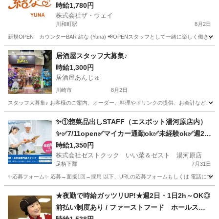
時給1,780円
株式会社ザ・ウェイ
川和町駅
8月2日
新規OPEN カウンターBAR 結な (Yuna) 📢OPENスタッフとして一緒に楽しく働き
神奈川
横浜市
川和町駅
その他
スタッフ
居酒屋スタッフ大募集♪
時給1,300円
居酒屋あんじゅ
川崎市
8月2日
スタッフ大募集♪ お客様のご案内、オーダー、料理やドリンクの提供、お会計など、接客
神奈川
川崎市
居酒屋
スタッフ
✨①惣菜品出しSTAFF（エスポット湯河原店内）
✨✅7/11open✅マイカー通勤ok✅未経験ok✅週2～
ok
時給1,350円
株式会社ゼストクック いい菜＆ゼスト 湯河原店
足柄下郡
7月31日
✨応募フォーム✨ 応募→面接1回→採用 以下、URLの応募フォームもしくは 電話にて「求人応募希望」の旨、
神奈川
足柄下郡
キッチン
スタッフ
★夜勤で時給ガッツリUP!★週2日・1日2h～OK◎
前払い制度あり / ファーストフード ホールスタ