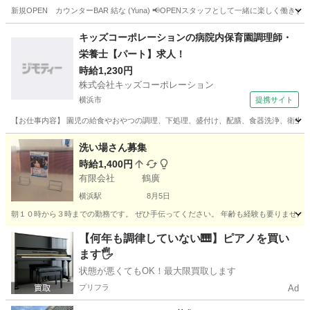
新規OPEN カウンターBAR 結な (Yuna) 📢OPENスタッフとして一緒に楽しく働き
神奈川
横浜市
長津田駅
その他
スタッフ
キッズコーポレーションの病院内保育園調理師・
栄養士【パート】求人！
時給1,230円
株式会社キッズコーポレーション
横浜市
提携サイト
【お仕事内容】 園児の給食やおやつの調理、下処理、盛付け、配膳、食器洗浄、衛生管
神奈川
横浜市
その他
洗い場さん募集
時給1,400円
有限会社 鶴廣
横浜駅
8月5日
朝１０時から３時までの勤務です。 ぜひ手伝ってください。 年齢も経験も要りません。
神奈川
横浜市
横浜駅
カフェ
パート
【何年も調律していない🎹】ピアノを買い
ます🖐️
状態が悪くてもOK！最大限買取します
プリフラ
Ad