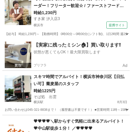
ーダー！フリーター歓迎☆ / ファーストフード
ホールスタッフ
時給1,230円
すき家 汐入店3
横浜市
提携サイト
【給与】 時給1,230円～ 【勤務時間】 0時00分～0時00分(シフト制)、1日2時間 週
神奈川
横浜市
レストラン
【実家に残ったミシン🏠】買い取ります❗️
状態が悪くてもOK！最大限買取します
プリフラ
Ad
スキマ時間でアルバイト！横浜市神奈川区【日払
い可】蕎麦屋のスタッフ
時給1225円
そば処 出雲
横浜駅
8月3日
お問い合わせは045-321-8838まで！ （履歴書は不要です！） ■営業時間 11時～
神奈川
横浜市
横浜駅
飲食
スタッフ
💗💗💗💗＼駅からすぐ気軽に出来るアルバイト！
💗中山駅徒歩１分！ ／💗💗💗💗