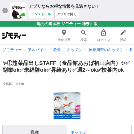
アプリならお得な情報を見逃さない！
インストール
アプリで開く
地元の掲示板 ジモティー 神奈川版
神奈川県
検索
ログイン
投稿
ジモティー
アルバイト
飲食
キッチン
神奈川県のキッチン
川
✨①惣菜品出しSTAFF（食品館あおば初山店内）✨✅
副業ok✅未経験ok✅昇給あり✅週2～ok✅扶養内ok
投稿ID: 1ot7xh
職種
キッチン