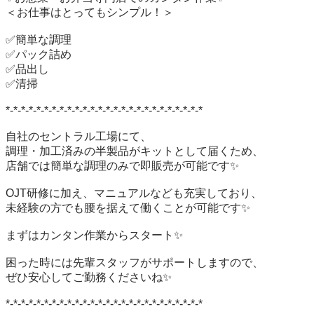
＜お仕事はとってもシンプル！＞

✅簡単な調理

✅パック詰め

✅品出し

✅清掃

*-*-*-*-*-*-*-*-*-*-*-*-*-*-*-*-*-*-*-*-*-*-*-*-*-*

自社のセントラル工場にて、

調理・加工済みの半製品がキットとして届くため、

店舗では簡単な調理のみで即販売が可能です✨

OJT研修に加え、マニュアルなども充実しており、

未経験の方でも腰を据えて働くことが可能です✨

まずはカンタン作業からスタート✨

困った時には先輩スタッフがサポートしますので、

ぜひ安心してご勤務くださいね✨

*-*-*-*-*-*-*-*-*-*-*-*-*-*-*-*-*-*-*-*-*-*-*-*-*-*
