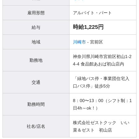
雇用形態
アルバイト・パート
時給1,225円
給与
地域
川崎市
- 宮前区
神奈川県川崎市宮前区初山1-2
勤務地
4-4 食品館あおば初山店内
「緑地バス停・事業団住宅入
交通
口バス停」徒歩5分
8：00〜13：00（シフト制：1
勤務時間
日4h～ok！）
株式会社ゼストクック いい
社名/店名
菜＆ゼスト 初山店