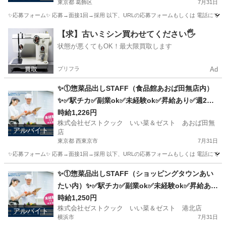
東京都 葛飾区
7月31日
✨応募フォーム✨ 応募→面接1回→採用 以下、URLの応募フォームもしくは 電話にて「求人応募希望」の旨、
東京
葛飾区
キッチン
スタッフ
【求】古いミシン買わせてください🖐️
状態が悪くてもOK！最大限買取します
プリフラ
Ad
✨①惣菜品出しSTAFF（食品館あおば田無店内）
✨✅駅チカ✅副業ok✅未経験ok✅昇給あり✅週2～
ok✅扶養内ok
時給1,226円
株式会社ゼストクック いい菜＆ゼスト あおば田無
アルバイト
店
東京都 西東京市
7月31日
✨応募フォーム✨ 応募→面接1回→採用 以下、URLの応募フォームもしくは 電話にて「求人応募希望」の旨
東京
西東京市
キッチン
スタッフ
✨①惣菜品出しSTAFF（ショッピングタウンあい
たい内）✨✅駅チカ✅副業ok✅未経験ok✅昇給あり
✅週1～ok✅扶養内ok
時給1,250円
株式会社ゼストクック いい菜＆ゼスト 港北店
アルバイト
横浜市
7月31日