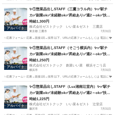
静岡
静岡市
キッチン
スタッフ
✨①惣菜品出しSTAFF（三鷹コラル内）✨✅駅チ
カ✅副業ok✅未経験ok✅昇給あり✅週2～ok✅扶養
内ok
時給1,300円
株式会社ゼストクック いい菜＆ゼスト 三鷹店
アルバイト
東京都 三鷹市
7月31日
✨応募フォーム✨ 応募→面接1回→採用 以下、URLの応募フォームもしくは 電話にて「求人応募希望」の旨、
東京
三鷹市
キッチン
スタッフ
✨①惣菜品出しSTAFF（そごう横浜内）✨✅駅チ
カ✅副業ok✅未経験ok✅昇給あり✅週2～ok✅扶養
内ok
時給1,250円
株式会社ゼストクック 創菜いい菜 横浜そごう店
アルバイト
横浜市
7月31日
✨応募フォーム✨ 応募→面接1回→採用 以下、URLの応募フォームもしくは 電話にて「求人応募希望」の旨
神奈川
横浜市
キッチン
そごう
✨①惣菜品出しSTAFF（Luz湘南辻堂内）✨✅駅チ
カ✅副業ok✅未経験ok✅昇給あり✅週2～ok✅扶養
内ok
時給1,225円
株式会社ゼストクック いい菜＆ゼスト 辻堂店
アルバイト
藤沢市
7月31日