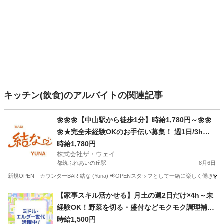
キッチン(飲食)のアルバイトの関連記事
🌼🌼🌼【中山駅から徒歩1分】時給1,780円～🌼🌼
🌼★完全未経験OKのお手伝い募集！ 週1日/3h～O
K、服装自由、ノルマ無し🎇
時給1,780円
株式会社ザ・ウェイ
都筑ふれあいの丘駅
8月6日
新規OPEN カウンターBAR 結な (Yuna) 📢OPENスタッフとして一緒に楽しく働き
神奈川
横浜市
都筑ふれあいの丘駅
その他
スタッフ
【家事スキル活かせる】月土の週2日だけ×4h～未
経験OK！野菜を切る・盛付などモクモク調理補助
(ES1W-3778_1)
時給1,500円