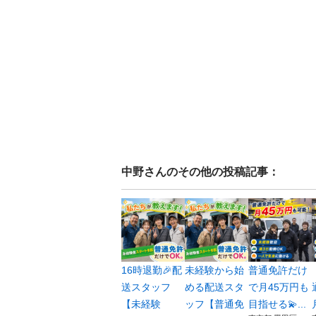
中野
さんのその他の投稿記事：
16時退勤🎉配
未経験から始
普通免許だけ
送スタッフ
める配送スタ
で月45万円も
【未経験
ッフ【普通免
目指せる💫...