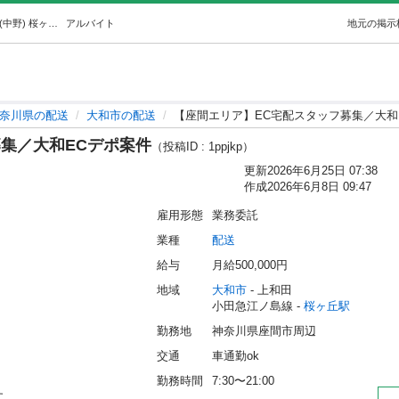
【座間エリア】EC宅配スタッフ募集／大和ECデポ案件 (中野) 桜ヶ丘の配送の無料求人広告・アルバイト・バイト募集情報｜ジモティー
アルバイト
地元の掲示
奈川県の配送
大和市の配送
【座間エリア】EC宅配スタッフ募集／大和
集／大和ECデポ案件
（投稿ID : 1ppjkp）
更新
2026年6月25日 07:38
作成
2026年6月8日 09:47
雇用形態
業務委託
業種
配送
給与
月給500,000円
地域
大和市
 - 上和田
小田急江ノ島線 - 
桜ヶ丘駅
勤務地
神奈川県座間市周辺
交通
車通勤ok
勤務時間
7:30〜21:00
。
