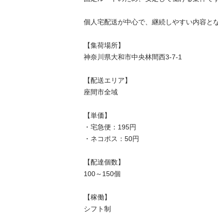
個人宅配送が中心で、継続しやすい内容とな
【集荷場所】

神奈川県大和市中央林間西3-7-1

【配送エリア】

座間市全域

【単価】

・宅急便：195円

・ネコポス：50円

【配達個数】

100～150個

【稼働】

シフト制
