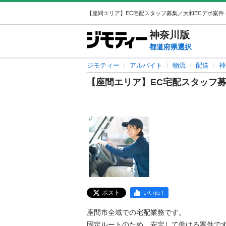
神奈川
版
都道府県選択
ジモティー
アルバイト
物流
配送
神
【座間エリア】EC宅配スタッフ募
ポスト
いいね！
座間市全域での宅配業務です。

固定ルートのため、安定して働ける案件です