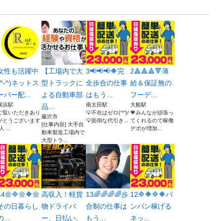
女性も活躍中
【工場内で大
3📢📢📢🔶完
2🔺🔺🔺🔻薄
(^-^)ネットス
型トラックに
全歩合の仕事
給＆保証無の
ーパー配...
よる自動車部
はもう...
フーデ...
横浜駅
南太田駅
大船駅
品...
ご覧いただきあり
💡不在はゼロ(^^)/
💗みんなが頑張っ
藤沢市
がとうございます
💡面倒な代引き...
てくれるので稼働
[仕事内容] 大手自
人⁠ ⁠...
デポが増加...
動車製造工場内で
大型トラ...
14🌼🔷🌼🔶🌼
高収入！軽貨
13🌈🌈🌈🌈歩
12🔷🔶🔷🔶バ
その日暮らし
物ドライバ
合制の仕事は
ンバン稼げる
の...
ー、日払い、
もう...
ネッ...