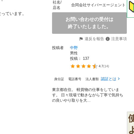
社名/
合同会社サイバーエージェント
店名
っています。

お問い合わせの受付は
終了いたしました。
違反を報告
注意事項
投稿者
中野
男性
投稿： 
137
4.7
(
14
)
認証とは
身分証
電話番号
法人書類
東京都在住。 軽貨物の仕事をしていま
す。 日々現場で動きながら丁寧で気持ち
の良いやり取りを大...