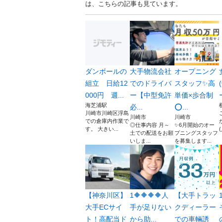
は、こちらの記事も見ています。
ダンボールの
大手物流会社
オープニング
組立 日給12
でのドライバ
スタッフ✨高
000円 週...
ー【中型免許
単価×歩合制
海芝浦駅
必...
⭕...
川崎市川崎区浮島
川崎市
川崎市
での倉庫内作業で
◎仕事内容 月～
✨6月開始のオー
す。 大きい...
(⁠
土での配送をお願
プニングスタッフ
いしま...
を募集します...
【神奈川区】
1🔶🔶🔶🔶人
【大手トラッ
大手ECサイ
手が足りない
クディーラー
ト！高配当ド
から助...
での車輛誘