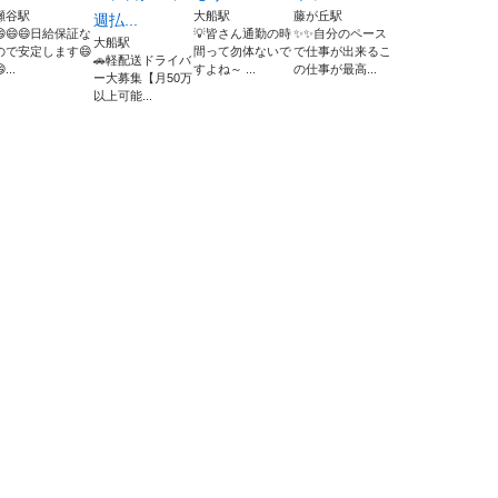
瀬谷駅
大船駅
藤が丘駅
週払...
😄😄😄日給保証な
💡皆さん通勤の時
✨✨自分のペース
大船駅
ので安定します😄
間って勿体ないで
で仕事が出来るこ
🚗軽配送ドライバ
...
すよね～ ...
の仕事が最高...
ー大募集【月50万
以上可能...