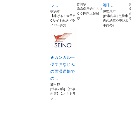
番田駅
ラ...
導】...
😄😄😄日給２３０
横浜市
伊勢原市
００円以上😄😄
【稼げる！大手E
[仕事内容] 点検車
😄...

Cサイト配送ドラ
両の納車や申込み
イバー募集！...
車両の引...
★カンガルー
便でおなじみ
の西濃運輸で
の...
愛甲郡
[仕事内容] 【仕事
内容】 2t～4tトラ
ッ...