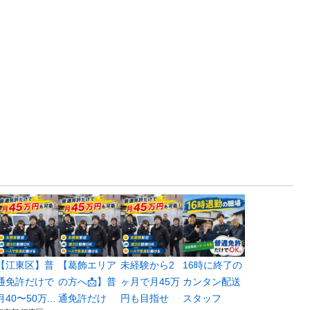
【江東区】普
【葛飾エリア
未経験から2
16時に終了の
通免許だけで
の方へ📩】普
ヶ月で月45万
カンタン配送
月40〜50万...
通免許だけ
円も目指せ
スタッフ