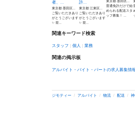
東京都 墨田区...
者、...
許...
普通免許だけで始
東京都 墨田区...
東京都 江東区...
められる配送スタ
ご覧いただきあり
ご覧いただきあり
ッフ募集！ ...
がとうございます
がとうございます
✨ 荷...
✨ 荷...
関連キーワード検索
スタッフ
個人
業務
関連の掲示板
アルバイト・バイト・パートの求人募集情
ジモティー
アルバイト
物流
配送
神