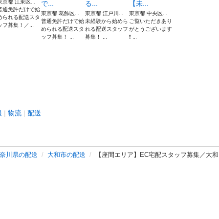
東京都 江東区...
で...
る...
【未...
普通免許だけで始
東京都 葛飾区...
東京都 江戸川...
東京都 中央区...
められる配送スタ
普通免許だけで始
未経験から始めら
ご覧いただきあり
ッフ募集！／...
められる配送スタ
れる配送スタッフ
がとうございます
ッフ募集！ ...
募集！ ...
❗️ ...
報
物流
配送
奈川県の配送
大和市の配送
【座間エリア】EC宅配スタッフ募集／大和