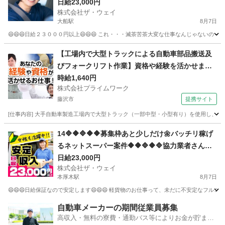
の配送❗️朝10：30出勤で2.3万円以上を楽々GET✨
日給23,000円
株式会社ザ・ウェイ
✨
大船駅
8月7日
😄😄😄日給２３０００円以上😄😄😄 これ・・・滅茶苦茶大変な仕事なんじゃないの～
神奈川
鎌倉市
大船駅
配送
ネットスーパー
【工場内で大型トラックによる自動車部品搬送及
びフォークリフト作業】資格や経験を活かせま
す！
時給1,640円
株式会社プライムワーク
藤沢市
提携サイト
[仕事内容] 大手自動車製造工場内で大型トラック（一部中型・小型有り）を使用し
神奈川
藤沢市
ドライバー
14🔷🔶🔷🔶🔶募集枠あと少しだけ🌼バッチリ稼げ
るネットスーパー案件🔶🔶🔷🔶🔷協力業者さんも
募集していま～す🔥
日給23,000円
株式会社ザ・ウェイ
本厚木駅
8月7日
😄😄😄日給保証なので安定します😄😄😄 軽貨物のお仕事って、未だに不安定なフルコ
神奈川
厚木市
本厚木駅
配送
ネットスーパー
自動車メーカーの期間従業員募集
高収入・無料の寮費・通勤バス等によりお金が貯まり