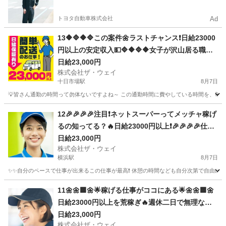
やすい環境
トヨタ自動車株式会社
Ad
13🔶🔷🔶🔷この案件🌼ラストチャンス❗️日給23000
円以上の安定収入💵🔷🔶🔷🔶女子が沢山居る職場
～🎵お気軽に御応募ください😄
日給23,000円
株式会社ザ・ウェイ
十日市場駅
8月7日
💡皆さん通勤の時間って勿体ないですよね～ この通勤時間に費やしている時間を、毎日積
神奈川
横浜市
十日市場駅
配送
ネットスーパー
12🎉🎉🎉🎉注目❗️ネットスーパーってメッチャ稼げ
るの知ってる？🔥日給23000円以上❗️🎉🎉🎉🎉仕事
は楽チンで女子いっぱい✨安定収入😄完全週休2日
日給23,000円
株式会社ザ・ウェイ
制だよ💗
横浜駅
8月7日
✨✨自分のペースで仕事が出来るこの仕事が最高❗️ 休憩の時間なども自分次第で自由に取
神奈川
横浜市
横浜駅
ドライバー
ネットスーパー
11🌼🌼🟩🌼🌟稼げる仕事がココにある🌟🌼🌼🟩🌼
日給23000円以上を荒稼ぎ🔥週休二日で無理なく
安定的に👍👍👍
日給23,000円
株式会社ザ・ウェイ