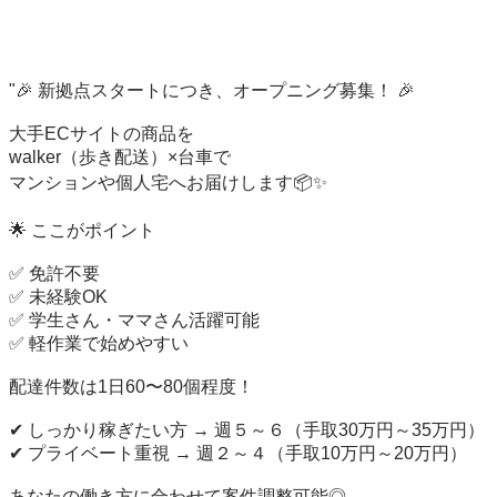
"🎉 新拠点スタートにつき、オープニング募集！ 🎉

大手ECサイトの商品を

walker（歩き配送）×台車で

マンションや個人宅へお届けします📦✨

🌟 ここがポイント

✅ 免許不要

✅ 未経験OK

✅ 学生さん・ママさん活躍可能

✅ 軽作業で始めやすい

配達件数は1日60〜80個程度！

✔ しっかり稼ぎたい方 → 週５～６（手取30万円～35万円）

✔ プライベート重視 → 週２～４（手取10万円～20万円）

あなたの働き方に合わせて案件調整可能◎
