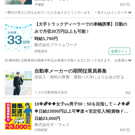
戸塚駅
8月7日
✨弊社の求人に目を止めていただきありがとうございます。 ✨皆さんはインターネットで日
神奈川
横浜市
戸塚駅
配送
ネットスーパー
【大手トラックディーラーでの車輛誘導】日勤の
みで月収30万円以上も可能！
時給1,750円
株式会社プライムワーク
伊勢原市
提携サイト
[仕事内容] 点検車両の納車や申込み車両の引取りを主に行って頂きます。 お客様から
神奈川
伊勢原市
ドライバー
自動車メーカーの期間従業員募集
高収入・無料の寮費・通勤バス等によりお金が貯まり
やすい環境
トヨタ自動車株式会社
Ad
10🔷🌈🔷🔶女子vs男子50：50を目指して～🎵🔷🌈
🔷日給23000円以上可💗楽々安定収入❗️軽貨物ドラ
イバー❗️完全週休2日制だよ💛
日給23,000円
株式会社ザ・ウェイ
川和町駅
8月7日