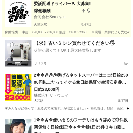
神奈川
平塚市
配送
Amazon
委託配送ドライバー🏃 大募集‼️
稼働報酬
合同会社Sea eyes
久里浜駅
8月7日
稼働報酬 車建 ¥20,000～¥36,000 個建 ¥160〜¥360 ※現場・案件により異な
神奈川
横須賀市
久里浜駅
配送
一人
【求】古いミシン買わせてください🖐️
状態が悪くてもOK！最大限買取します
プリフラ
Ad
2🔶🔷🎉🎉🎉稼げるネットスーパーはココ❗️日給230
00円以上だってイケる🌼日給保証で生活安定😁😁
😁
日給23,000円
株式会社ザ・ウェイ
大和駅
8月7日
💗みんなが頑張ってくれるので稼働デポが増加しました～ 横浜市は、旭区、緑区、青葉区
神奈川
大和市
大和駅
ドライバー
ネットスーパー
1🔷🔷🌼🔷使い捨てのフーデリはもう辞めて💥件数
関係無く日給保証❗🔷🔸🔷🔷😄1日25件３キロ圏内