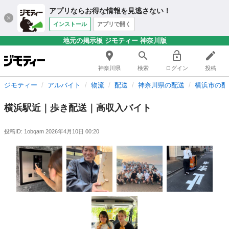
アプリならお得な情報を見逃さない！
インストール
アプリで開く
地元の掲示板 ジモティー 神奈川版
神奈川県
検索
ログイン
投稿
ジモティー
アルバイト
物流
配送
神奈川県の配送
横浜市の配
横浜駅近｜歩き配送｜高収入バイト
投稿ID: 1obqam
2026年4月10日 00:20