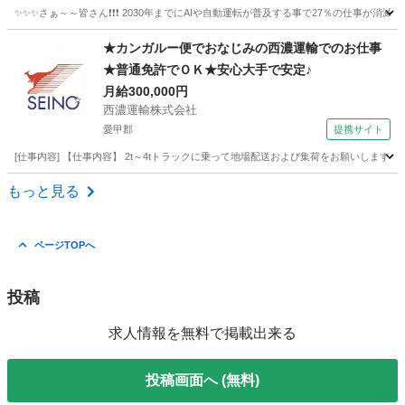
✨✨✨さぁ～～皆さん❗️❗️❗️ 2030年までにAIや自動運転が普及する事で27％の仕事が消滅
神奈川
厚木市
本厚木駅
ドライバー
ネットスーパー
★カンガルー便でおなじみの西濃運輸でのお仕事
★普通免許でＯＫ★安心大手で安定♪
月給300,000円
西濃運輸株式会社
愛甲郡
提携サイト
[仕事内容] 【仕事内容】 2t～4tトラックに乗って地場配送および集荷をお願いしま
神奈川
愛甲郡
ドライバー
もっと見る
ページTOPへ
投稿
求人情報を無料で掲載出来る
投稿画面へ (無料)