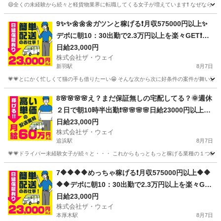
😄全くの未経験から続々と軽貨物業界に転職してくる女子が増えています❗️ なぜなら、軽貨
神奈川
横浜市
川和町駅
配送
ネットスーパー
9✨✨🌼🌼🌼ガツンと稼げる❗️月収575000円以上✨
デポに朝10：30出勤で2.3万円以上を楽々GET❗️お
寝坊さん大集合🎵軽貨物ドライバー🌸🌸
日給23,000円
株式会社ザ・ウェイ
新羽駅
8月7日
💗💗とにかく忙しくて猫の手も借りたーい😁 そんな次から次に好条件の案件が舞い込んで
神奈川
横浜市
新羽駅
ドライバー
ネットスーパー
8🌸🌸🌸🌸え？まだ保証無しの宅配してる？🌞週休
２日で朝10時半出勤❗️🌸🌸🌸🌸日給23000円以上🌸
安定収入で女子いっぱい🎉さぁ～集まれ～
日給23,000円
株式会社ザ・ウェイ
追浜駅
8月7日
💗💗ドライバー未経験女子が続々と・・・ これからもっともっと稼げる業種の１つ軽貨物
神奈川
横須賀市
追浜駅
ドライバー
ネットスーパー
7🔶🔶🔶🔶めっちゃ稼げる❗️月収575000円以上🔶🔶
🔶🔶デポに朝10：30出勤で2.3万円以上を楽々GE
T❗️お寝坊さん大集合🎵軽貨物ドライバー🌸🌸
日給23,000円
株式会社ザ・ウェイ
本厚木駅
8月7日