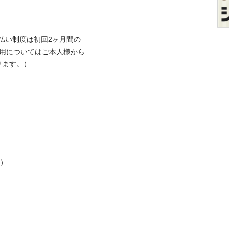
払い制度は初回2ヶ月間の
利用についてはご本人様から
。）


