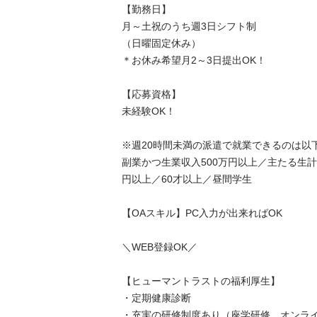
【勤務日】

月～土祝のうち週3日シフト制

（日曜固定休み）

＊お休み希望月2～3日提出OK！

【応募資格】

未経験OK！

※週20時間未満の派遣で就業できるのは以下
副業かつ生業収入500万円以上／主たる生計
円以上／60才以上／昼間学生

【OAスキル】PC入力が出来ればOK

＼WEB登録OK／　

【ヒューマントラストの福利厚生】

・定期健康診断

・充実の研修制度あり（座学研修、オンライン