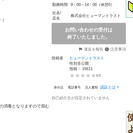
勤務時間
9：00～14：00（休憩0）
社名/
株式会社ヒューマントラスト
店名


お問い合わせの受付は
終了いたしました。
違反を報告
注意事項
投稿者
ヒューマントラスト
性別非公開
投稿： 
15611
0.0
認証とは
身分証
電話番号
法人書類
自己紹介文が設定されていません
分の消毒となりますので屈む