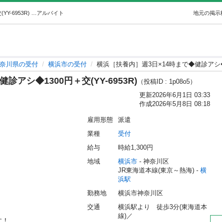
横浜［扶養内］週3日×14時まで◆健診アシ◆1300円＋交(YY-6953R) (ヒューマントラスト) 横浜の受付の無料求人広告・アルバイト・バイト募集情報｜ジモティー
アルバイト
地元の掲示
奈川県の受付
横浜市の受付
横浜［扶養内］週3日×14時まで◆健診アシ◆13
アシ◆1300円＋交(YY-6953R)
（投稿ID : 1p08o5）
更新
2026年6月1日 03:33
作成
2026年5月8日 08:18
雇用形態
派遣
業種
受付
給与
時給1,300円
地域
横浜市
 - 神奈川区
JR東海道本線(東京～熱海) - 
横
浜駅
勤務地
横浜市神奈川区
交通
横浜駅より　徒歩3分(東海道本
線)／

