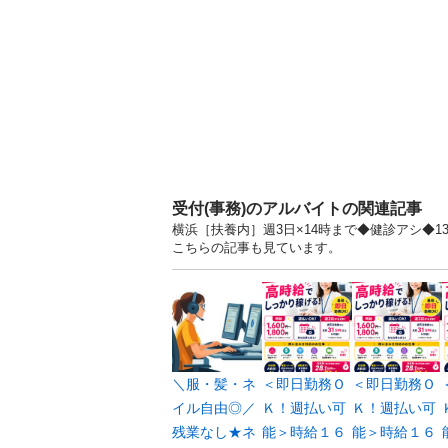
受付(事務)のアルバイトの関連記事
横浜［扶養内］週3日×14時まで◆健診アシ◆1
こちらの記事も見ています。
＼服・髪・ネ
＜即日勤務Ｏ
＜即日勤務Ｏ
イル自由◎／
Ｋ！週払い可
Ｋ！週払い可
残業なし★ネ
能＞時給１６
能＞時給１６