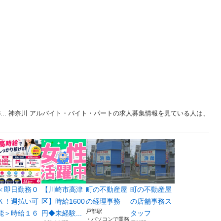
3... 神奈川 アルバイト・バイト・パートの求人募集情報を見ている人は、
＜即日勤務Ｏ
【川崎市高津
町の不動産屋
町の不動産屋
Ｋ！週払い可
区】時給1600
の経理事務
の店舗事務ス
戸部駅
能＞時給１６
円◆未経験...
タッフ
・パソコンで業務