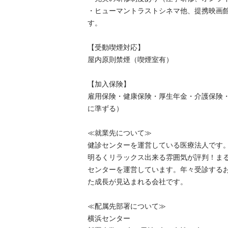
・ヒューマントラストシネマ他、提携映画
す。

【受動喫煙対応】

屋内原則禁煙（喫煙室有）

【加入保険】

雇用保険・健康保険・厚生年金・介護保険
に準ずる）

≪就業先について≫

健診センターを運営している医療法人です。
明るくリラックス出来る雰囲気が評判！ま
センターを運営しています。年々受診する
た成長が見込まれる会社です。

≪配属先部署について≫

横浜センター
