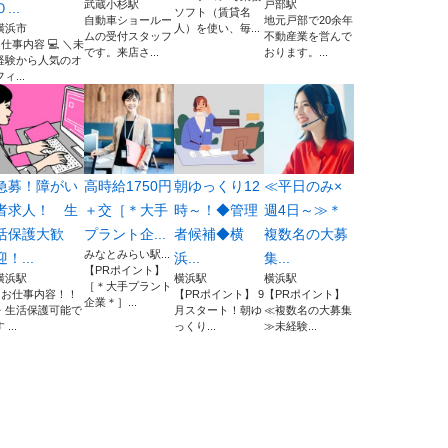
武蔵小杉駅
戸部駅
０...
ソフト（賃貸名
自動車ショールー
地元戸部で20余年
横浜市
人）を使い、毎...
ムの受付スタッフ
不動産業を営んで
■仕事内容 💻 ＼未
です。来店さ...
おります。...
経験から人気のオ
フィ...
急募！障がい
高時給1750円
朝ゆっくり12
≪平日のみ×
者求人！ 生
＋交［＊大手
時～！◆管理
週4日～≫＊
活保護大歓
プラント企...
者候補◆横
複数名の大募
みなとみらい駅...
迎！...
浜...
集...
【PRポイント】
横浜駅
横浜駅
横浜駅
［＊大手プラント
■お仕事内容！！
【PRポイント】 9
【PRポイント】
企業＊］...
・生活保護可能で
月スタート！朝ゆ
≪複数名の大募集
 ...
っくり...
≫未経験...