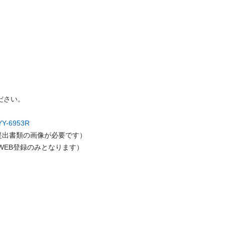
さい。

t/YY-6953R
出書類の画像が必要です）

WEB登録のみとなります）