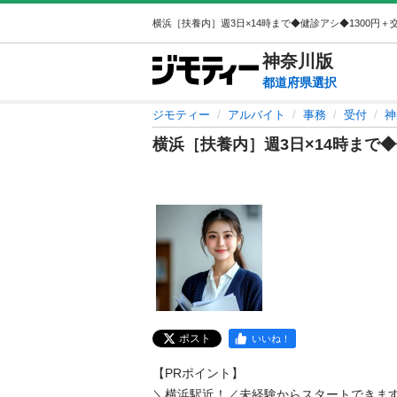
神奈川
版
都道府県選択
ジモティー
アルバイト
事務
受付
神
横浜［扶養内］週3日×14時まで◆健診
ポスト
いいね！
【PRポイント】

＼横浜駅近！／未経験からスタートできます！