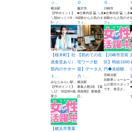
ッ...
０...
０...
横浜駅
藤沢市
川崎市
【PRポイント】
■仕事内容 💻 ＼未
■仕事内容 💻 ＼未
＼朝ゆっくり9：4
経験から人気のオ
経験から人気のオ
5～／...
フィ...
フィ...
【桜木町】社
【初めての在
【川崎市宮前
員食堂あり♪
宅ワーク歓
区】時給1600
部内のサポー
迎】データ入
円◆未経験...
宮崎台駅
ト...
力・...
自動車ショールー
みなとみらい駅...
横浜駅
ムの受付スタッフ
【PRポイント】
募集人数3名 【雇
です。来店さ...
＼17：30定時×残
用形態】 業務委
業少...
託...
す
【横浜市青葉