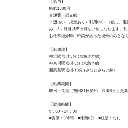
【給与】

時給1300円

交通費一部支給

＊週払い（規定あり）利用OK！（但し、週
み、3ヶ月目以降は月払い制になります。
お仕事紹介時に申請があった場合のみとなります
【勤務地】

横浜駅 徒歩3分 (東海道本線)

神奈川駅 徒歩5分 (京急本線)

新高島駅 徒歩13分 (みなとみらい線)

【勤務期間】

即日～長期（初回31日契約、以降3ヶ月更新）
【勤務時間】

9：00～14：00

■実働：5時間　■休憩0分　■残業：なし
