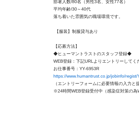
部署人数/80名（男性3名、女性77名）

平均年齢/30～40代

落ち着いた雰囲気の職場環境です。

 【服装】制服貸与あり

【応募方法】

◆ヒューマントラストのスタッフ登録◆

WEB登録：下記URLよりエントリーしてくだ
https://www.humantrust.co.jp/jobinfo/regis
（エントリーフォームに必要情報の入力と提
※24時間WEB登録受付中（感染症対策の為