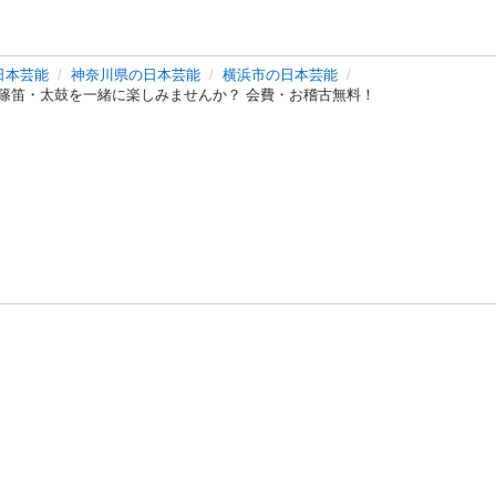
日本芸能
神奈川県の日本芸能
横浜市の日本芸能
篠笛・太鼓を一緒に楽しみませんか？ 会費・お稽古無料！
バシーポリシー
プライバシー・ステートメント
健全化に資する運用
プ
ご利用ガイド
フリーワードで探す
特定商取引法の表示
利用