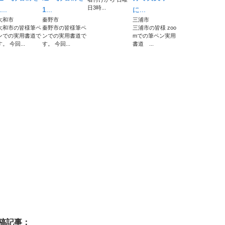
日3時...
...
1...
に...
大和市
秦野市
三浦市
大和市の皆様筆ペ
秦野市の皆様筆ペ
三浦市の皆様 zoo
ンでの実用書道で
ンでの実用書道で
mでの筆ペン実用
す。 今回...
す。 今回...
書道 ...
稿記事：