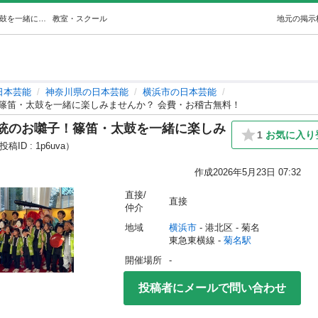
横浜市港北区｜菊名神社で響く伝統のお囃子！篠笛・太鼓を一緒に楽しみませんか？ 会費・お稽古無料！ (陽だまりの会お囃子) 菊名の日本芸能の生徒募集・教室・スクールの広告掲示板｜ジモティー
教室・スクール
地元の掲示
日本芸能
神奈川県の日本芸能
横浜市の日本芸能
篠笛・太鼓を一緒に楽しみませんか？ 会費・お稽古無料！
統のお囃子！篠笛・太鼓を一緒に楽しみ
1
お気に入り
投稿ID : 1p6uva）
作成
2026年5月23日 07:32
直接/
直接
仲介
地域
横浜市
 - 港北区
 - 菊名
東急東横線 - 
菊名駅
開催場所
-
投稿者にメールで問い合わせ