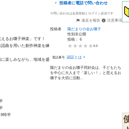
投稿者に電話で問い合わせ
※問い合わせは会員登録とログイン必須です
違反を報告
注意事項
投稿者
陽だまりの会お囃子
性別非公開
えるお囃子神楽」です！

投稿： 
6
歌謡曲を用いた創作神楽を練
0.0
認証とは
電話番号
緒に楽しみながら、地域を盛
陽だまりの会お囃子同好会は、子どもたち
を中心に大人まで「楽しい！」と思えるお
囃子を大切に活動...




9時半
