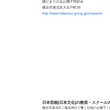
陽だまりの会お囃子同好会

http://www.hidamari-group.jp/ohayashi/
日本芸能(日本文化)の教室・スクール
横浜市港北区｜菊名神社で響く伝統のお囃子！篠