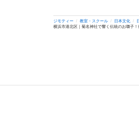
ジモティー
教室・スクール
日本文化
横浜市港北区｜菊名神社で響く伝統のお囃子！
利用規約
プライ
運営会社
サイトマッ
© 2011-
2026
Jmty, Inc.