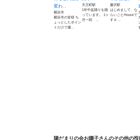
天王町駅
藤沢駅
変わ...
1
1年中盆踊りを踊
はじめまして、な
横浜市
っています。 1ヶ
らいごとHouseで
横浜市の皆様 ち
月一回 ...
す☺ ...
ょっとしたポイン
トだけで優...
陽だまりの会お囃子
さんのその他の投