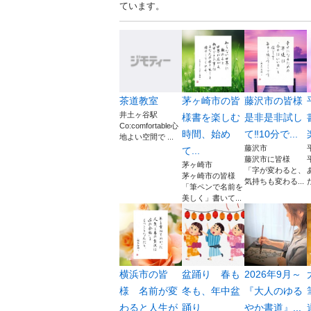
ています。
茶道教室
茅ヶ崎市の皆
藤沢市の皆様
井土ヶ谷駅
様書を楽しむ
是非是非試し
Co:comfortable心
時間、始め
て‼️10分で...
地よい空間で ...
藤沢市
て...
藤沢市に皆様
茅ヶ崎市
「字が変わると、
茅ヶ崎市の皆様
気持ちも変わる...
「筆ペンで名前を
美しく」書いて...
横浜市の皆
盆踊り 春も
2026年9月～
様 名前が変
冬も、年中盆
『大人のゆる
わると人生が
踊り
やか書道』...