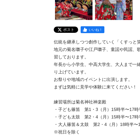
ポスト
いいね！
伝統を継承しつつ創作していく「くすっと笑
地元の菊名囃子や江戸囃子、童謡や民謡、
習しております。

年長から小学生、中高大学生、大人まで一
り上げています。

お祭りや地域のイベントに出演します。

まずは気軽に見学や体験に来てください！

練習場所は菊名神社神楽殿

・子ども篠笛　第1・3（月）15時半〜17時半
・子ども太鼓　第2・4（月）15時半〜17時半
・大人篠笛＆太鼓　第2・4（月）18時半〜1
※祝日を除く
