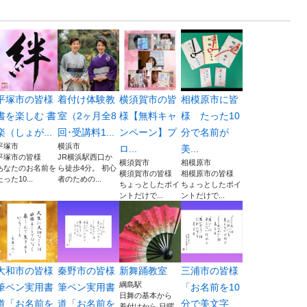
平塚市の皆様
着付け体験教
横須賀市の皆
相模原市に皆
書を楽しむ 書
室（2ヶ月全8
様【無料キャ
様 たった10
楽（しょが...
回･受講料1...
ンペーン】プ
分で名前が
平塚市
横浜市
ロ...
美...
平塚市の皆様
JR横浜駅西口か
横須賀市
相模原市
あなたのお名前を
ら徒歩4分。 初心
横須賀市の皆様
相模原市の皆様
たった10...
者のための...
ちょっとしたポイ
ちょっとしたポイ
ントだけで...
ントだけで...
大和市の皆様
秦野市の皆様
新舞踊教室
三浦市の皆様
綱島駅
筆ペン実用書
筆ペン実用書
「お名前を10
日舞の基本から
道「お名前を
道「お名前を
分で美文字
着付けから 日曜