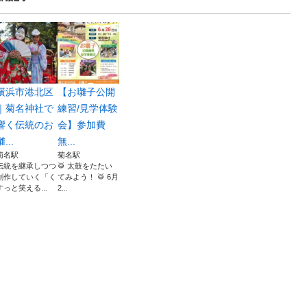
横浜市港北区
【お囃子公開
｜菊名神社で
練習/見学体験
響く伝統のお
会】参加費
囃...
無...
菊名駅
菊名駅
伝統を継承しつつ
🥁 太鼓をたたい
創作していく「く
てみよう！ 🥁 6月
すっと笑える...
2...