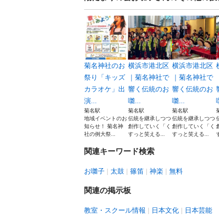
菊名神社のお
横浜市港北区
横浜市港北区
祭り「キッズ
｜菊名神社で
｜菊名神社で
カラオケ」出
響く伝統のお
響く伝統のお
演...
囃...
囃...
菊名駅
菊名駅
菊名駅
地域イベントのお
伝統を継承しつつ
伝統を継承しつつ
知らせ！ 菊名神
創作していく「く
創作していく「く
社の例大祭...
すっと笑える...
すっと笑える...
関連キーワード検索
お囃子
太鼓
篠笛
神楽
無料
関連の掲示板
教室・スクール情報
日本文化
日本芸能