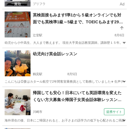
プリフラ
Ad
英検面接もみます❗準1から５級オンラインでも対
面でも英検準1級～5級まで、TOEICもみます295
→630点、2級大学受験用英検、オンラインで全国
からOK。TOEIC対策、対面でも。小学生から大人
辻堂駅
8月6日
まで 英会話、英検５級から準１級、TOEIC初級
幼児から小中高生、大人まで教えます。 現在大手英会話教室講師。講師歴１５年。 ア
者まで教えます
神奈川
藤沢市
辻堂駅
英検
1級
幼児向け英会話レッスン
鶴見駅
8月5日
こんにちは😊妻はカタール航空で2年間客室乗務員として勤務していました✈️ 生声データです。 https://driv
神奈川
横浜市
鶴見駅
英語
幼児
帰国しても安心！日本にいても英語環境を変えた
くない方大募集☆帰国子女英会話体験レッスン
（外語学院 インターエド 新百合ヶ丘校）
川崎市
提携サイト
海外滞在の後、日本にご帰国されると、お子さまの語学力の低下を心配されるご両親も多