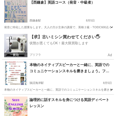
神奈川
川崎市
英会話
【西鎌倉】英語コース（発音・中級者）
西鎌倉駅
8月5日
発音に特化した授業をします。大人の方が主体の講座で、英検２級・TOEIC600点くらいの中
神奈川
鎌倉市
西鎌倉駅
発音
1級
【求】古いミシン買わせてください🖐️
状態が悪くてもOK！最大限買取します
プリフラ
Ad
本物のネイティブスピーカーと一緒に、英語での
コミュニケーションスキルを磨きましょう。フォ
ーマルな会話からカジュアルな会話まで、幅広く
対応します。レッスンは、役立つ会話を身につけ
鵠沼海岸駅
8月5日
られるように設計されています。成人の生徒さん
本物のネイティブスピーカーと一緒に、英語でのコミュニケーションスキルを磨きましょ
を募集中！経験豊富なネイティブ講師と一緒に英
神奈川
藤沢市
鵠沼海岸駅
英会話
ネイティブスピーカー
論理的に話すスキルを身につける英語ディベート
語力をレベルアップしましょう！ 英語のネイティ
レッスン
ブスピーカーと一緒に英語を学ぶ