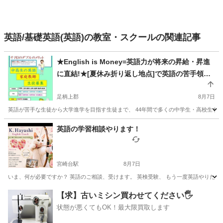
英語/基礎英語(英語)の教室・スクールの関連記事
★English is Money=英語力が将来の昇給・昇進
に直結!★[夏休み折り返し地点]で英語の苦手領域
を克服するピンポイント集中指導★【元高校教
師】44年の指導経験で“分かる”まで丁寧にサポー
足柄上郡
8月7日
トします 月4回8,000円から／60分無料体験あり
英語が苦手な生徒から大学進学を目指す生徒まで、 44年間で多くの中学生・高校生を指
（残り2名）
神奈川
足柄上郡
英語/基礎英語
英語教師
英語の学習相談やります！
宮崎台駅
8月7日
いま、何が必要ですか？ 英語のご相談、受けます。 英検受験、 もう一度英語やりたい、
神奈川
川崎市
宮崎台駅
英語
状態
【求】古いミシン買わせてください🖐️
状態が悪くてもOK！最大限買取します