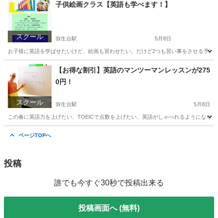
子供絵画クラス【英語も学べます！】
スクール
弥生台駅
5月8日
お子様に英語を学ばせたいけど、絵画も習わせたい。だけど2つも習い事をさせる予算はな
神奈川
横浜市
弥生台駅
イラスト
クラス
【お得な割引】英語のマンツーマンレッスンが275
0円！
スクール
弥生台駅
5月8日
この春に英語力を上げたい、TOEICで点数を上げたい、英語がしゃべれるようになりたい
神奈川
横浜市
弥生台駅
英会話
マンツーマン
ページTOPへ
投稿
誰でも今すぐ30秒で投稿出来る
投稿画面へ (無料)