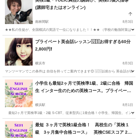
英検1級・TOEIC満点の講師が、英検の個人指導
(講師宅またはオンライン)
南林間駅
8月3日
★★私の生徒が、全国模試の英語で一位になりました！！★★ （学校の勉強対策は一切しな
神奈川
大和市
南林間駅
英検
1級
プライベート英会話レッスン🇺🇸お得すぎる60分
2,800円❗️
横浜市
8月3日
マンツーマンでこの条件は 自信を持ってご案内できます😊 🇺🇸以前から 英会話が出来た
神奈川
横浜市
英会話
英会話レッスン
小学生も最短2ヶ月で英検準1級、2級に合格 帰国
生 インター生のための英検コース。プライベート
レッスン
横浜駅
8月1日
最短2ヶ月で英検準1級・2級 S-CBT、従来型共に1発合格！小学生、帰国生、イン
神奈川
横浜市
横浜駅
英会話
短期
最短 ３ヶ月で英検1級合格！ 高校生の「英検１
級 3ヶ月集中合格コース」 英検CSEスコア 250