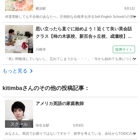
0以上で受験に差をつける！ 個別指導 横浜 東
京 オンライン
横浜駅
8月1日
何度受験しても不合格のあなたへ。圧倒的な合格率を誇るSefi English School
神奈川
横浜市
横浜駅
英検
1級
思い立ったら直ぐに始めよう！近くて良い英会話
クラス【柿の木坂校、新百合ヶ丘校、成瀬校】
（外語学院 インターエド 新百合ヶ丘校）
川崎市
提携サイト
「長い間勉強していないし、忘れてしまうかも・・・」「今から始めても身につくか分か
神奈川
川崎市
英会話
もっと見る
kitimba
さんのその他の投稿記事：
アメリカ英語の家庭教師
スクール
弥生台駅
5月8日
みなさん、英語でお困りではないですか？ 留学を考えている、会社からTOEICの点数