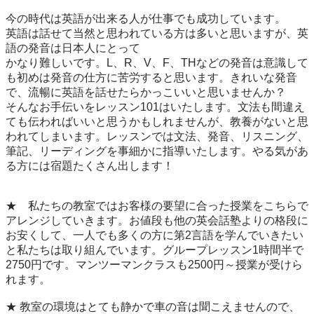
今の時代は英語が出来る人が仕事でも成功しています。

英語は話せて当然と思われている方は多いと思いますが、英
語の発音は日本人にとって

かなり難しいです。L、R、V、F、THなどの発音は意識して
も初めは発音の仕方に苦労すると思います。きれいな発音
で、流暢に英語を話せたらかっこいいと思いませんか？

そんなお手伝いをレッスン101はいたします。文法も間違え
ても伝わればいいと思うかもしれませんが、教養がないと思
われてしまいます。レッスンでは文法、発音、リスニング、
筆記、リーディングを事細かに指導いたします。やる気があ
る方には宿題たくさん出します！

★　私たちの教室ではお客様の要望に合った授業をこちらで
アレンジしていきます。お値段も他の英会話塾よりの格段に
お安くして、一人でも多くの方に第2言語を学んでいきたい
と私たちは取り組んでいます。グループレッスン1時間半で
2750円です。マンツーマンクラスも2500円～授業が受けら
れます。

★ 教室の環境はとても静かで車の音は聞こえませんので、