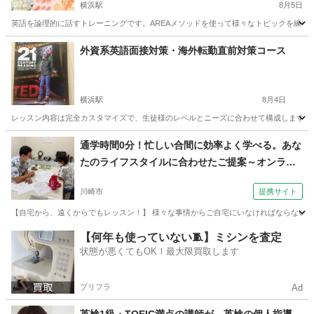
横浜駅
8月5日
英語を論理的に話すトレーニングです。AREAメソッドを使って様々なトピックを練習し
神奈川
横浜市
横浜駅
英語
スピーキング
外資系英語面接対策・海外転勤直前対策コース
横浜駅
8月4日
レッスン内容は完全カスタマイズで、生徒様のレベルとニーズに合わせて構成します。
神奈川
横浜市
横浜駅
ビジネス英語
プレゼンテーション
通学時間0分！忙しい合間に効率よく学べる。あな
たのライフスタイルに合わせたご提案～オンライ
ン英会話～（外語学院 インターエド 新百合ヶ丘
川崎市
提携サイト
校）
【自宅から、遠くからでもレッスン！】 様々な事情からご自宅にいなければならない、
神奈川
川崎市
英会話
【何年も使っていない🧵】ミシンを査定
状態が悪くてもOK！最大限買取します
プリフラ
Ad