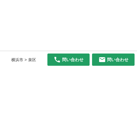
問い合わせ
問い合わせ
横浜市 > 泉区
初めての方へ
利用規約
プライバシーポリシー
プライバシー・ステートメント
健全化に資する運用方針
お問い合わせ
運営会社
サイトマップ
ご利用ガイド
フリーワードで探す