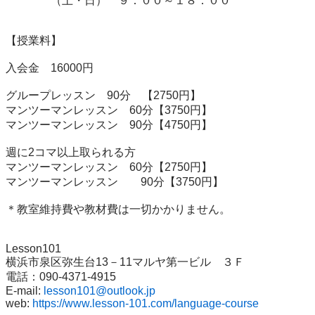
　　　　（土・日）　９：００～１８：００

【授業料】

入会金　16000円

グループレッスン　90分　【2750円】

マンツーマンレッスン　60分【3750円】

マンツーマンレッスン　90分【4750円】

週に2コマ以上取られる方

マンツーマンレッスン　60分【2750円】

マンツーマンレッスン　　90分【3750円】

＊教室維持費や教材費は一切かかりません。

Lesson101

横浜市泉区弥生台13－11マルヤ第一ビル　３Ｆ

電話：090-4371-4915

E-mail: 
lesson101@outlook.jp
web: 
https://www.lesson-101.com/language-course