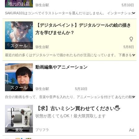
地元のお店
弥生台駅
5月10日
SAKURA101はコンペでイラストレーターを選んだりはしません。 インターナショナ
神奈川
横浜市
弥生台駅
その他
東京
新宿区
新宿駅
【デジタルペイント】デジタルツールの絵の描き
方を学びませんか？
その他
似顔絵
スクール
弥生台駅
5月8日
最近の絵の多くはデジタルツールで描かれたものが主流になっています。 下書きをした
神奈川
横浜市
弥生台駅
イラスト
デジタル
動画編集やアニメーション
スクール
弥生台駅
5月10日
自分の動画を作って、音楽や音声を入れたり、アニメーションを付けて あなたの動画をよ
神奈川
横浜市
弥生台駅
その他
動画編集
【求】古いミシン買わせてください🖐️
状態が悪くてもOK！最大限買取します
プリフラ
Ad