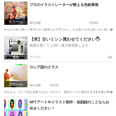
神奈川
横浜市
弥生台駅
英語/基礎英語
神奈川
横浜市
プロのイラストレーターが教える色鉛筆画
戸塚駅
英語/基礎英語
TOEIC
スクール
弥生台駅
5月8日
みなさん絵と聞いて苦手だから無理とか下手だから…とお思いの方は多いかと思います。
神奈川
横浜市
弥生台駅
その他
色鉛筆
【求】古いミシン買わせてください🖐️
状態が悪くてもOK！最大限買取します
プリフラ
Ad
ロシア語のクラス
スクール
弥生台駅
5月8日
みなさん、ロシア語は必要ではないですか？ 最近ロシアに進出する日本企業が増え、今
神奈川
横浜市
弥生台駅
ロシア語
マンツーマン
NFTアートやイラスト制作・似顔絵のことならお
任せください！