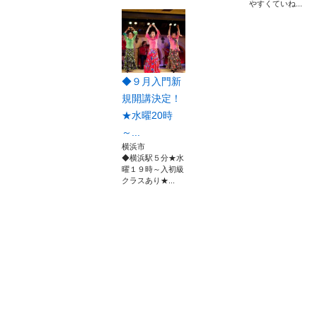
やすくていね...
◆９月入門新
規開講決定！
★水曜20時
～...
横浜市
◆横浜駅５分★水
曜１９時～入初級
クラスあり★...