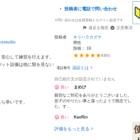
投稿者に電話で問い合わせ
※問い合わせは会員登録とログイン必須です
違反を報告
注意事項
投稿者
キリハラカズヤ
cestudio
男性
投稿： 
19
5.0
(
5
)
安心して練習を行えます。

バット設備は他に類を見ない
認証とは
電話番号
自己紹介文が設定されていません
良い
まめぴ
親切なご対応をありがとうございました。
息子のやりたい事と違ったようで残念でし
た。す...
良い
KaoRin
評価をもっと見る