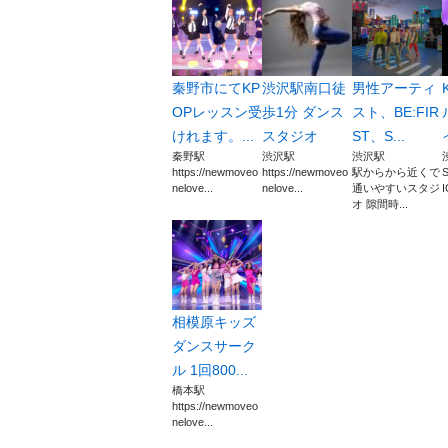
秦野市にてKP
渋沢駅南口徒
男性アーティ
OPレッスン受
歩1分 ダンス
スト、BE:FIR
けれます。...
スタジオ
ST、S...
秦野駅
渋沢駅
渋沢駅
https://newmoveo
https://newmoveo
駅からから近くで
nelove...
nelove...
通いやすいスタジ
I
オ 隙間時...
相模原キッズ
ダンスサーク
ル 1回800...
橋本駅
https://newmoveo
nelove...