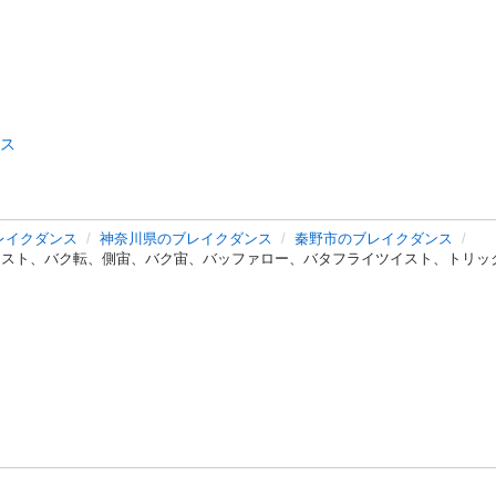
ス
レイクダンス
神奈川県のブレイクダンス
秦野市のブレイクダンス
イスト、バク転、側宙、バク宙、バッファロー、バタフライツイスト、トリッ