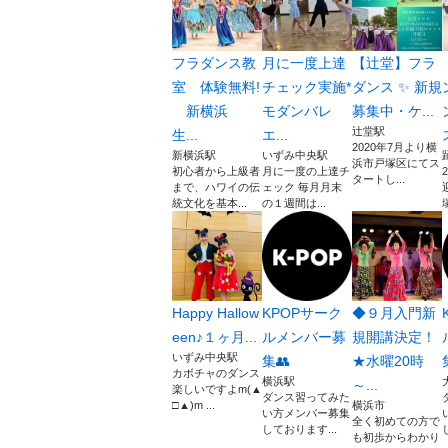
フラダンス教
月に一度上達
【辻堂】フラ
室 体験無料!
チェック実施*
ダンス ✨ 新規
新横浜
モダンバレ
募集中・ケ...
辻堂駅
生...
エ...
2020年7月より横
新横浜駅
いずみ中央駅
浜市戸塚区にてス
初心者から上級者
月に一度の上達チ
タートし...
まで、ハワイの伝
ェック 毎月月末
統文化を基本...
の１週間は...
Happy Hallow
KPOPサーク
◆９月入門新
een♪１ヶ月...
ルメンバー募
規開講決定！
いずみ中央駅
集👥
★水曜20時
カボチャのダンス
横浜駅
～...
楽しいですよm(▲
ダンス習ってみた
□▲)m ...
横浜市
い方メンバー募集
全く初めての方で
しております...
も初歩からわかり