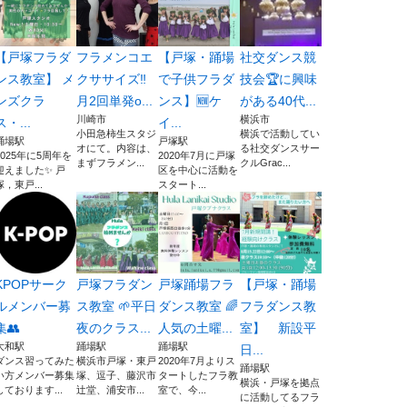
【戸塚フラダ
フラメンコエ
【戸塚・踊場
社交ダンス競
ンス教室】 メ
クササイズ‼︎
で子供フラダ
技会🏆に興味
ンズクラ
月2回単発o...
ンス】🆕ケ
がある40代...
川崎市
横浜市
ス・...
イ...
小田急柿生スタジ
横浜で活動してい
踊場駅
戸塚駅
オにて。内容は、
る社交ダンスサー
2025年に5周年を
2020年7月に戸塚
まずフラメン...
クルGrac...
迎えました✨ 戸
区を中心に活動を
塚，東戸...
スタート...
KPOPサーク
戸塚フラダン
戸塚踊場フラ
【戸塚・踊場
ルメンバー募
ス教室 🌱平日
ダンス教室 🌈
フラダンス教
集👥
夜のクラス...
人気の土曜...
室】 新設平
大和駅
踊場駅
踊場駅
日...
ダンス習ってみた
横浜市戸塚・東戸
2020年7月よりス
踊場駅
い方メンバー募集
塚、逗子、藤沢市
タートしたフラ教
横浜・戸塚を拠点
しております...
辻堂、浦安市...
室で、今...
に活動してるフラ