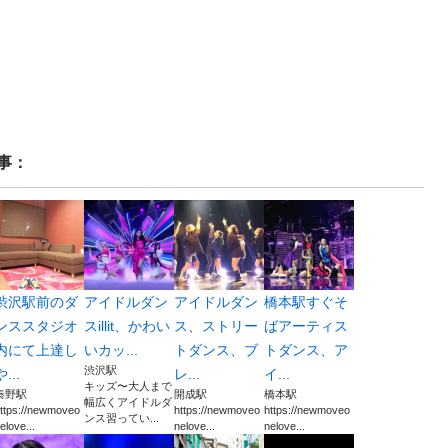
事：
渋沢駅前のダ
アイドルダン
アイドルダン
橋本駅すぐそ
ンススタジオ
スillit、かわい
ス、ストリー
ばアーティス
内にて上達し
いカッ...
トダンス、ブ
トダンス、ア
渋沢駅
や...
レ...
イ...
キッズ〜大人まで
秦野駅
開成駅
橋本駅
幅広くアイドルダ
ttps://newmoveo
https://newmoveo
https://newmoveo
ンス習ってい...
elove...
nelove...
nelove...