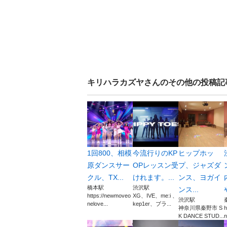
キリハラカズヤ
さんのその他の投稿記
1回800、相模
今流行りのKP
ヒップホッ
原ダンスサー
OPレッスン受
プ、ジャズダ
クル、TX...
けれます。...
ンス、ヨガイ
橋本駅
渋沢駅
ンス...
https://newmoveo
XG、IVE、me:i 、
渋沢駅
nelove...
kep1er、ブラ...
神奈川県秦野市 S
h
K DANCE STUD...
n