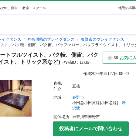
ブレイクダンス～アクロバット(カートフルツイスト、バク転、側宙、バク宙、バッファロー、バタフライツイスト、トリック系など) (キリハラカズヤ) 渋沢のブレイクダンスの生徒募集・教室・スクールの広告掲示板｜ジモティー
教室・スクール
地元の掲示
レイクダンス
神奈川県のブレイクダンス
秦野市のブレイクダンス
イスト、バク転、側宙、バク宙、バッファロー、バタフライツイスト、トリッ
カートフルツイスト、バク転、側宙、バク
39
お気に
イスト、トリック系など)
（投稿ID : 1sklb）
作成
2026年6月27日 08:29
直接/
直接
仲介
地域
秦野市
小田急小田原線(小田急線) - 
渋
沢駅
開催場所
神奈川県秦野市
投稿者にメールで問い合わせ