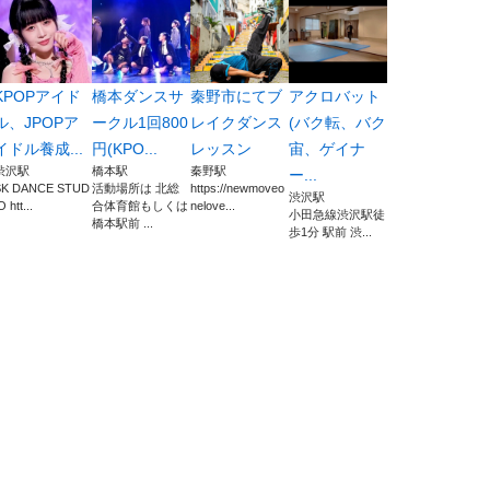
KPOPアイド
橋本ダンスサ
秦野市にてブ
アクロバット
ル、JPOPア
ークル1回800
レイクダンス
(バク転、バク
イドル養成...
円(KPO...
レッスン
宙、ゲイナ
渋沢駅
橋本駅
秦野駅
ー...
SK DANCE STUD
活動場所は 北総
https://newmoveo
渋沢駅
O htt...
合体育館もしくは
nelove...
小田急線渋沢駅徒
橋本駅前 ...
歩1分 駅前 渋...