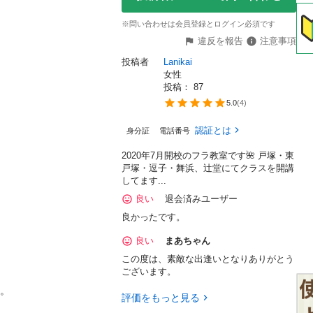
※問い合わせは会員登録とログイン必須です
違反を報告
注意事項
投稿者
Lanikai  
女性
投稿： 
87
5.0
(
4
)
認証とは
身分証
電話番号
2020年7月開校のフラ教室です🌺 戸塚・東
戸塚・逗子・舞浜、辻堂にてクラスを開講
してます...
良い
退会済みユーザー
良かったです。


良い
まあちゃん
この度は、素敵な出逢いとなりありがとう
ございます。
。

評価をもっと見る