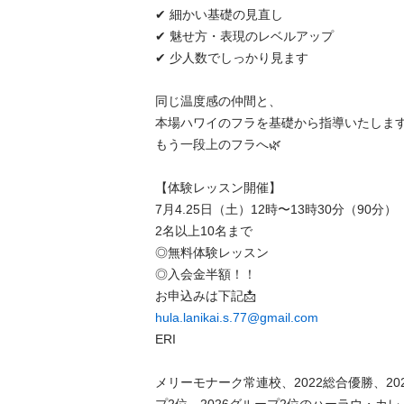
✔ 細かい基礎の見直し

✔ 魅せ方・表現のレベルアップ

✔ 少人数でしっかり見ます

同じ温度感の仲間と、

本場ハワイのフラを基礎から指導いたします
もう一段上のフラへ🌿

【体験レッスン開催】

7月4.25日（土）12時〜13時30分（90分）

2名以上10名まで

◎無料体験レッスン

◎入会金半額！！

hula.lanikai.s.77@gmail.com
ERI

メリーモナーク常連校、2022総合優勝、2