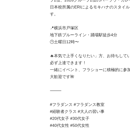
プ2位、2026グループ2位のハーラウ・カ
日本校所属のERIによるモキハナのスタイ
す。

📍横浜市戸塚区

地下鉄ブルーライン・踊場駅徒歩4分

🕒土曜日12時〜

🔥本気で上手くなりたい」方、お待ちしてい
必ず上達できます！

一緒にイベント、フラショーに積極的に参加
大歓迎です🌺

⸻

#フラダンス #フラダンス教室 

#経験者クラス #大人の習い事 

#20代女子 #30代女子 

#40代女性 #50代女性
