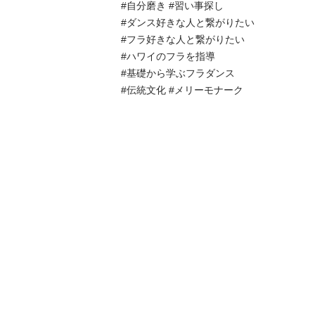
#自分磨き #習い事探し 

#ダンス好きな人と繋がりたい 

#フラ好きな人と繋がりたい

#ハワイのフラを指導

#基礎から学ぶフラダンス

#伝統文化 #メリーモナーク