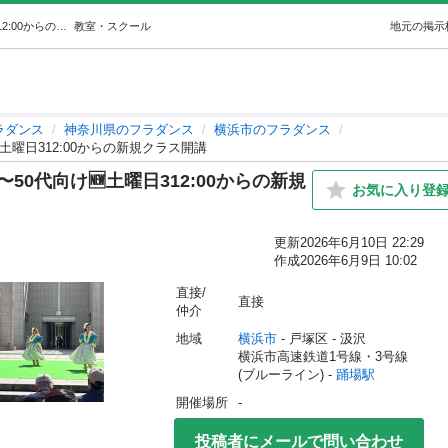
【戸塚区・フラダンス教室】20代〜50代向け🆕土曜日312:00からの新規クラス開講 (Lanikai ) 踊場のフラダンスの生徒募集・教室・スクールの広告掲示板｜ジモティー
教室・スクール
地元の掲示
ラダンス
神奈川県のフラダンス
横浜市のフラダンス
土曜日312:00からの新規クラス開講
0代向け🆕土曜日312:00からの新規
お気に入り登
更新
2026年6月10日 22:29
作成
2026年6月9日 10:02
直接/
直接
仲介
地域
横浜市
 - 戸塚区
 - 汲沢
横浜市高速鉄道1号線・3号線
(ブルーライン) - 
踊場駅
開催場所
-
投稿者にメールで問い合わせ