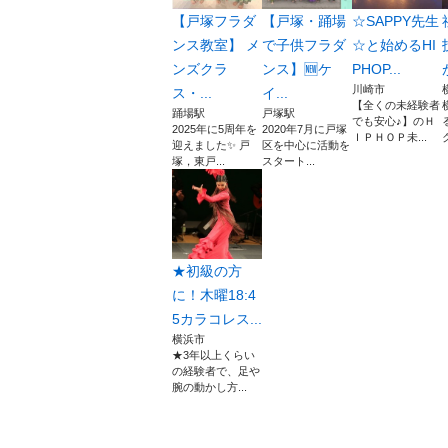
【戸塚フラダ
【戸塚・踊場
☆SAPPY先生
ンス教室】 メ
で子供フラダ
☆と始めるHI
ンズクラ
ンス】🆕ケ
PHOP...
川崎市
ス・...
イ...
【全くの未経験者
踊場駅
戸塚駅
でも安心♪】のＨ
2025年に5周年を
2020年7月に戸塚
ＩＰＨＯＰ未...
迎えました✨ 戸
区を中心に活動を
塚，東戸...
スタート...
★初級の方
に！木曜18:4
5カラコレス...
横浜市
★3年以上くらい
の経験者で、足や
腕の動かし方...