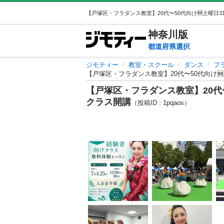
神奈川
版
都道府県選択
ジモティー
教室・スクール
ダンス
フ
【戸塚区・フラダンス教室】20代〜50代向け🆕
【戸塚区・フラダンス教室】20代〜5
クラス開講
（投稿ID : 1pqaos）