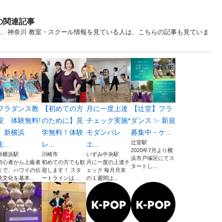
の関連記事
... 神奈川 教室・スクール情報を見ている人は、こちらの記事も見ていま
フラダンス教
【初めての方
月に一度上達
【辻堂】フラ
室 体験無料!
のために】見
チェック実施*
ダンス ✨ 新規
新横浜
学無料！体験
モダンバレ
募集中・ケ...
辻堂駅
生...
レ...
エ...
2020年7月より横
新横浜駅
川崎市
いずみ中央駅
浜市戸塚区にてス
初心者から上級者
初めての方でも歓
月に一度の上達チ
タートし...
まで、ハワイの伝
迎します！ スタ
ェック 毎月月末
統文化を基本...
ートラインは...
の１週間は...