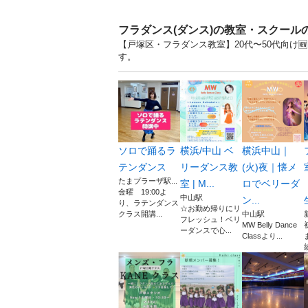
フラダンス(ダンス)の教室・スクール
【戸塚区・フラダンス教室】20代〜50代向け
す。
ソロで踊るラ
横浜/中山 ベ
横浜中山｜
テンダンス
リーダンス教
(火)夜｜懐メ
たまプラーザ駅...
室 | M...
ロでベリーダ
金曜 19:00よ
中山駅
ン...
り、ラテンダンス
☆お勤め帰りにリ
クラス開講...
中山駅
フレッシュ！ベリ
MW Belly Dance
ーダンスで心...
Classより...