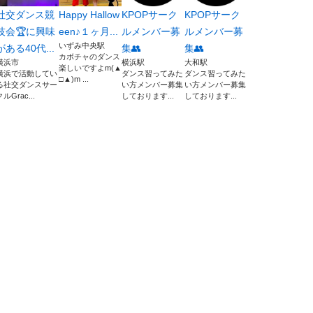
社交ダンス競
Happy Hallow
KPOPサーク
KPOPサーク
技会🏆に興味
een♪１ヶ月...
ルメンバー募
ルメンバー募
いずみ中央駅
がある40代...
集👥
集👥
カボチャのダンス
横浜市
横浜駅
大和駅
楽しいですよm(▲
横浜で活動してい
ダンス習ってみた
ダンス習ってみた
□▲)m ...
る社交ダンスサー
い方メンバー募集
い方メンバー募集
クルGrac...
しております...
しております...