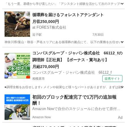
「もう一度、基礎から学び直したい」「アシスタント経験を活かして次のステップへ進み
神奈川
横浜市
美容師
新卒
循環葬を届けるフォレストアテンダント
月収250,000円
at FOREST株式会社
逗子駅
7月30日
神奈川県/葉山・秋谷・芦名エリアにある循環葬の拠点にて、 以下の業務をお任せいたし
神奈川
横須賀市
逗子駅
その他
業務
コンパスグループ・ジャパン株式会社 66112_fの
調理師【正社員】 【ボーナス・賞与あり】
月給270,000円
コンパスグループ・ジャパン株式会社 66112_f
相模原市
提携サイト
■調理全般をお任せします♪ メインや副菜など様々なパートがありますが、まずは副菜からスタ
神奈川
相模原市
調理師
初回のブロック配達完了で1万円の追加報
酬！
Amazon Nowで自分のスケジュールに合わせて原付や
電動アシスト自転車で配達し、報酬を獲得しましょ
Amazon Now
Ad
う！