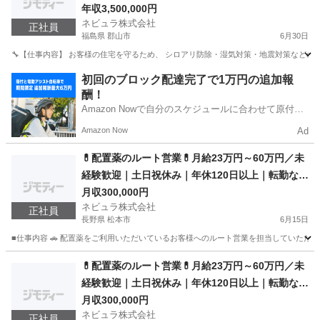
歓迎｜２０～３０代活躍中｜年末年始1２連休｜住
年収3,500,000円
ネビュラ株式会社
宅関連・JA提携の安定上場企業
正社員
福島県 郡山市
6月30日
🔧【仕事内容】 お客様の住宅を守るため、 シロアリ防除・湿気対策・地震対策などのメン
福島
郡山市
技術
未経験
初回のブロック配達完了で1万円の追加報
酬！
Amazon Nowで自分のスケジュールに合わせて原付や
電動アシスト自転車で配達し、報酬を獲得しましょ
Amazon Now
Ad
う！
💊配置薬のルート営業💊月給23万円～60万円／未
経験歓迎｜土日祝休み｜年休120日以上｜転勤なし
｜ルート営業｜全国募集
月収300,000円
ネビュラ株式会社
正社員
長野県 松本市
6月15日
■仕事内容 🚗 配置薬をご利用いただいているお客様へのルート営業を担当していただき
長野
松本市
営業
未経験
💊配置薬のルート営業💊月給23万円～60万円／未
経験歓迎｜土日祝休み｜年休120日以上｜転勤なし
｜ルート営業｜全国募集
月収300,000円
ネビュラ株式会社
正社員