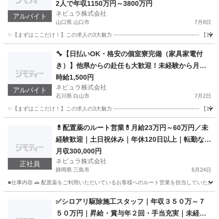
り】／家賃・光消熱費0円の住み込み／4年で貯蓄
2人で年収1150万円～3800万円
ネビュラ株式会社
2,000万も夢じゃない！外国籍ペアも活躍中【SP0
アルバイト
山口県 山口市
7月8日
01】
✨【まずはここだけ！】この求人の3大魅力 ------------------------------------
山口
山口市
接客
夜間
🔧【日払いOK・格安の個室寮完備（家具家電付
き）】他県からの赴任も大歓迎！未経験から月収2
7万＋日払いOK！スマホや自動車を支えるセラミ
時給1,500円
ネビュラ株式会社
ックス材料の製造スタッフ★人気の土日祝休み【1
アルバイト
石川県 白山市
7月2日
30236】
✨【まずはここだけ！】この求人の3大魅力 ----------------------------------
石川
白山市
軽作業
スタッフ
💊配置薬のルート営業💊月給23万円～60万円／未
経験歓迎｜土日祝休み｜年休120日以上｜転勤なし
｜ルート営業｜全国募集
月収300,000円
ネビュラ株式会社
正社員
静岡県 三島市
6月24日
■仕事内容 🚗 配置薬をご利用いただいているお客様へのルート営業を担当していただき
静岡
三島市
営業
未経験
✅シロアリ駆除施工スタッフ｜年収３５０万～７
５０万円｜昇給・賞与年２回・手当充実｜未経験