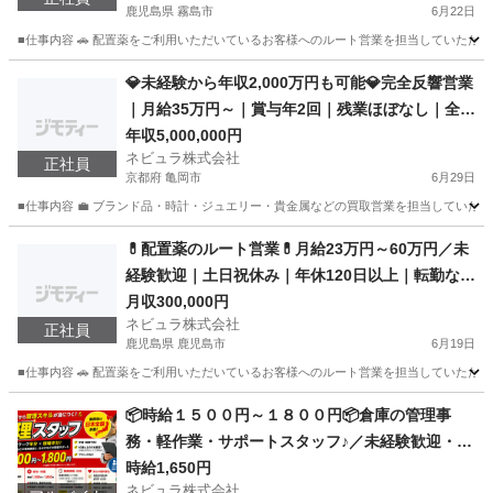
鹿児島県 霧島市
6月22日
■仕事内容 🚗 配置薬をご利用いただいているお客様へのルート営業を担当していただき
鹿児島
霧島市
営業
未経験
💎未経験から年収2,000万円も可能💎完全反響営業
｜月給35万円～｜賞与年2回｜残業ほぼなし｜全国
募集｜買取営業／92274
年収5,000,000円
ネビュラ株式会社
正社員
京都府 亀岡市
6月29日
■仕事内容 💼 ブランド品・時計・ジュエリー・貴金属などの買取営業を担当していただき
京都
亀岡市
営業
未経験
💊配置薬のルート営業💊月給23万円～60万円／未
経験歓迎｜土日祝休み｜年休120日以上｜転勤なし
｜ルート営業｜全国募集
月収300,000円
ネビュラ株式会社
正社員
鹿児島県 鹿児島市
6月19日
■仕事内容 🚗 配置薬をご利用いただいているお客様へのルート営業を担当していただき
鹿児島
鹿児島市
営業
未経験
📦時給１５００円～１８００円📦倉庫の管理事
務・軽作業・サポートスタッフ♪／未経験歓迎・学
歴不問／シフト制・選べる勤務時間【126231】
時給1,650円
ネビュラ株式会社