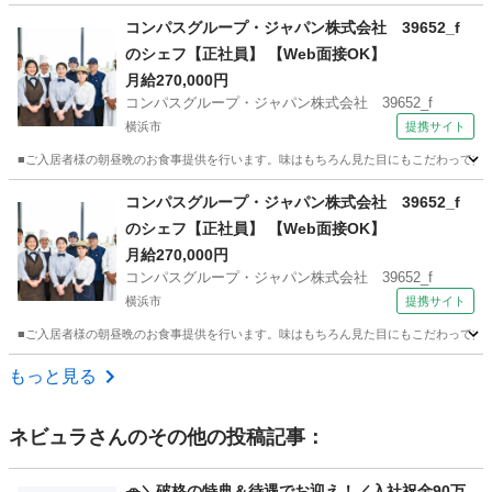
神奈川
相模原市
調理師
コンパスグループ・ジャパン株式会社 39652_f
のシェフ【正社員】 【Web面接OK】
月給270,000円
コンパスグループ・ジャパン株式会社 39652_f
横浜市
提携サイト
■ご入居者様の朝昼晩のお食事提供を行います。味はもちろん見た目にもこだわって提供
神奈川
横浜市
調理師
コンパスグループ・ジャパン株式会社 39652_f
のシェフ【正社員】 【Web面接OK】
月給270,000円
コンパスグループ・ジャパン株式会社 39652_f
横浜市
提携サイト
■ご入居者様の朝昼晩のお食事提供を行います。味はもちろん見た目にもこだわって提供
神奈川
横浜市
調理師
もっと見る
ネビュラ
さんのその他の投稿記事：
🚗＼破格の特典＆待遇でお迎え！／入社祝金90万