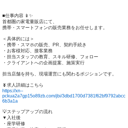
■仕事内容 📱✨

首都圏の家電量販店にて、

携帯・スマートフォンの販売業務をお任せします。

＜具体的には＞

・携帯・スマホの販売、PR、契約手続き

・お客様対応、接客業務

・担当スタッフの教育、スキル研修、フォロー

・クライアントへの企画提案、施策実行

担当店舗を持ち、現場運営にも関わるポジションです。

https://xn--
pckua2a7gp15o89zb.com/jbi/3dbd1700d7381f62bf9792abcc
6b3a1a
💡ステップアップの流れ

▼入社後

・座学研修
