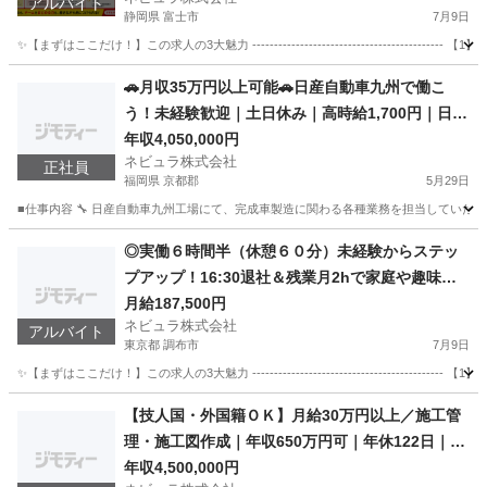
アルバイト
静岡県 富士市
7月9日
✨【まずはここだけ！】この求人の3大魅力 --------------------------------------
静岡
富士市
軽作業
スタッフ
🚗月収35万円以上可能🚗日産自動車九州で働こ
う！未経験歓迎｜土日休み｜高時給1,700円｜日払
いOK｜大手メーカー完成車製造スタッフ
年収4,050,000円
ネビュラ株式会社
正社員
福岡県 京都郡
5月29日
■仕事内容 🔧 日産自動車九州工場にて、完成車製造に関わる各種業務を担当していただ
福岡
京都郡
技術
◎実働６時間半（休憩６０分）未経験からステッ
プアップ！16:30退社＆残業月2hで家庭や趣味と
両立◎2年目以降は年収50万円UPも可能♪ヤクルト
月給187,500円
ネビュラ株式会社
センターの運営・管理スタッフ［東京都内営業
アルバイト
東京都 調布市
7月9日
所］75701
✨【まずはここだけ！】この求人の3大魅力 -------------------------------------
東京
調布市
販売
スタッフ
【技人国・外国籍ＯＫ】月給30万円以上／施工管
理・施工図作成｜年収650万円可｜年休122日｜土
日祝休み
年収4,500,000円