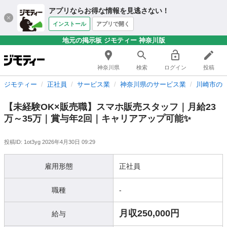
アプリならお得な情報を見逃さない！
インストール
アプリで開く
地元の掲示板 ジモティー 神奈川版
神奈川県
検索
ログイン
投稿
ジモティー
正社員
サービス業
神奈川県のサービス業
川崎市の
【未経験OK×販売職】スマホ販売スタッフ｜月給23
万～35万｜賞与年2回｜キャリアアップ可能✨
投稿ID: 1ot3yg
2026年4月30日 09:29
雇用形態
正社員
職種
-
月収250,000円
給与