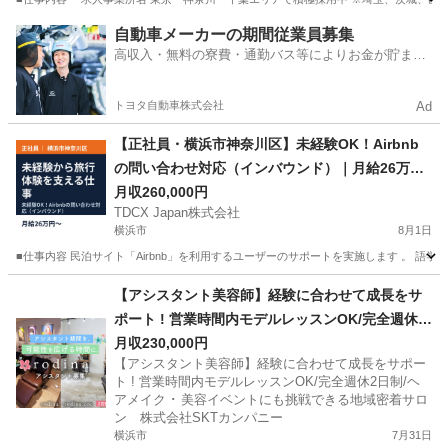
神奈川
横浜市
サービス業
未経験
自動車メーカーの期間従業員募集
高収入・無料の寮費・通勤バス等によりお金が貯まり
やすい環境
トヨタ自動車株式会社
Ad
【正社員・横浜市神奈川区】未経験OK！Airbnb
の問い合わせ対応（インバウンド）｜月給26万
円〜
月収260,000円
TDCX Japan株式会社
横浜市
8月1日
■仕事内容 民泊サイト「Airbnb」を利用するユーザーのサポートを実施します 。 語学力
神奈川
横浜市
サービス業
業務
【アシスタント美容師】経験に合わせて成長をサ
ポート ! 営業時間内モデルレッスンOK/完全週休2
日制/ヘアメイク ･ 美容イベントにも挑戦できる地
月収230,000円
【アシスタント美容師】経験に合わせて成長をサポー
域密着サロン 株式会社SKTカンパニー
ト ! 営業時間内モデルレッスンOK/完全週休2日制/ヘ
アメイク ･ 美容イベントにも挑戦できる地域密着サロ
ン 株式会社SKTカンパニー
横浜市
7月31日