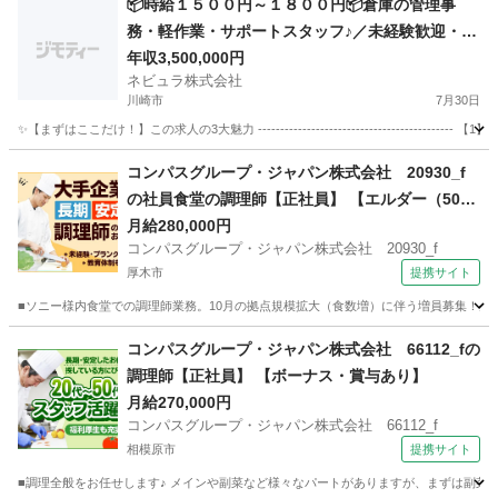
📦時給１５００円～１８００円📦倉庫の管理事
務・軽作業・サポートスタッフ♪／未経験歓迎・学
歴不問／シフト制・選べる勤務時間【126231】
年収3,500,000円
ネビュラ株式会社
川崎市
7月30日
✨【まずはここだけ！】この求人の3大魅力 --------------------------------------
神奈川
川崎市
サービス業
未経験
コンパスグループ・ジャパン株式会社 20930_f
の社員食堂の調理師【正社員】 【エルダー（50代
～）活躍中】
月給280,000円
コンパスグループ・ジャパン株式会社 20930_f
厚木市
提携サイト
■ソニー様内食堂での調理師業務。10月の拠点規模拡大（食数増）に伴う増員募集！生
神奈川
厚木市
調理師
コンパスグループ・ジャパン株式会社 66112_fの
調理師【正社員】 【ボーナス・賞与あり】
月給270,000円
コンパスグループ・ジャパン株式会社 66112_f
相模原市
提携サイト
■調理全般をお任せします♪ メインや副菜など様々なパートがありますが、まずは副菜からスタ