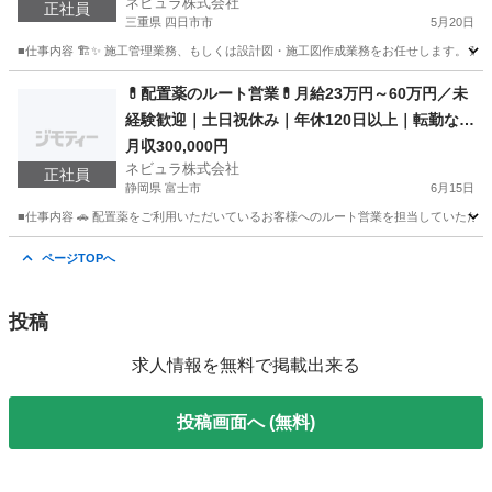
ネビュラ株式会社
正社員
三重県 四日市市
5月20日
■仕事内容 🏗️✨ 施工管理業務、もしくは設計図・施工図作成業務をお任せします。 建
三重
四日市市
物流
業務
💊配置薬のルート営業💊月給23万円～60万円／未
経験歓迎｜土日祝休み｜年休120日以上｜転勤なし
｜ルート営業｜全国募集
月収300,000円
ネビュラ株式会社
正社員
静岡県 富士市
6月15日
■仕事内容 🚗 配置薬をご利用いただいているお客様へのルート営業を担当していただき
静岡
富士市
営業
未経験
ページTOPへ
投稿
求人情報を無料で掲載出来る
投稿画面へ (無料)