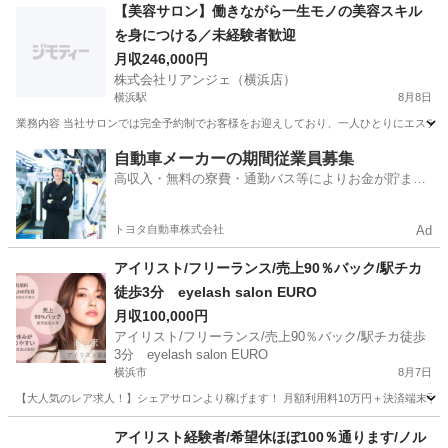
神奈川
川崎市
その他
トラブル
【美容サロン】働きながら一生モノの美容スキル
を身につける／未経験者歓迎
月収246,000円
株式会社リアンジェ（横浜店）
横浜駅
8月8日
業務内容 当社サロンでは完全予約制でお客様をお迎えしており、一人ひとりにエステテ
神奈川
横浜市
横浜駅
エステティシャン
未経験
自動車メーカーの期間従業員募集
高収入・無料の寮費・通勤バス等によりお金が貯まり
やすい環境
トヨタ自動車株式会社
Ad
アイリスト/フリーランス/売上90％バック/駅チカ
徒歩3分 eyelash salon EURO
月収100,000円
アイリスト/フリーランス/売上90％バック/駅チカ徒歩
3分 eyelash salon EURO
横浜市
8月7日
【大人気のレア求人！】シェアサロンより稼げます！ 月額利用料10万円＋決済端末手数
神奈川
横浜市
美容師
フリーランス
アイリスト経験者/希望休ほぼ100％通ります/ノル