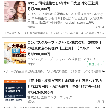
マなし/同時施術なし/有休10日完全消化/正社員
入社後半年間は月給25万円を保証 eyelash salo
月収250,000円
アイリスト経験者/希望休ほぼ100％通ります/ノルマな
n EURO
し/同時施術なし/有休10日完全消化/正社員 入社後半
年間は月給25万円を保証 eyelash salon EURO
横浜市
8月7日
【保証給25万円/歩合38％/賞与実績あり】 頑張った分は必ず還元される給与システム
神奈川
横浜市
美容師
未経験
コンパスグループ・ジャパン株式会社 20930_f
の社員食堂の調理師【正社員】 【エルダー（50代
～）活躍中】
月給280,000円
コンパスグループ・ジャパン株式会社 20930_f
厚木市
提携サイト
■ソニー様内食堂での調理師業務。10月の拠点規模拡大（食数増）に伴う増員募集！生
神奈川
厚木市
調理師
【正社員・横浜市西区】未経験でも店長へ！平均
月収33万円以上の店舗運営｜年俸434万円〜535万
円
年収4,340,000円
株式会社 太陽エンタープライズ
横浜市
8月2日
■仕事内容 ・求人事業所名 東京・神奈川・千葉エリアで積極採用中 ※埼玉、茨城、山