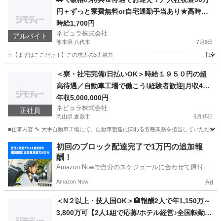
円＋ずっと寮費無料or自宅通勤手当あり★高時給
1,700円で年収420万も可能！即日払いOKの大手
時給1,700円
ネビュラ株式会社
自動車製造スタッフ［福岡県宮若市］108205
アルバイト
熊本県 八代市
7月8日
✨【まずはここだけ！】この求人の3大魅力 ----------------------------------
熊本
八代市
軽作業
スタッフ
＜寮・社宅完備/日払いOK＞時給１９５０円の超
高待遇／自動車工場で働こう!経験者歓迎|月収40
万円以上可能|土日休み|大手メーカー勤務|自動車
年収5,000,000円
ネビュラ株式会社
製造スタッフ／107219
正社員
岡山県 倉敷市
6月15日
■仕事内容 🔧 大手自動車工場にて、自動車製造に関わる各種業務を担当していただきま
岡山
倉敷市
その他
業務
初回のブロック配達完了で1万円の追加報
酬！
Amazon Nowで自分のスケジュールに合わせて原付や
電動アシスト自転車で配達し、報酬を獲得しましょ
Amazon Now
Ad
う！
＜N２以上・技人国OK＞🏨報酬2人で年1,150万～
3,800万可【2人1組で応募/ホテル経営♪全国転勤あ