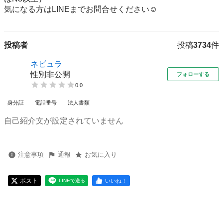
気になる方はLINEまでお問合せください☺️
投稿者
投稿
3734
件
ネビュラ
性別非公開
フォローする
0.0
身分証
電話番号
法人書類
自己紹介文が設定されていません
注意事項
通報
お気に入り
ポスト
いいね！
LINEで送る