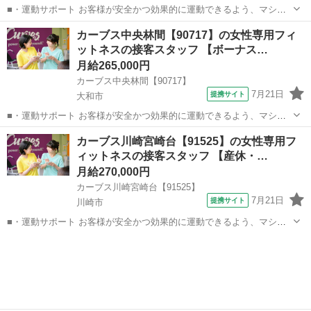
■・運動サポート お客様が安全かつ効果的に運動できるよう、マシン
の使い方をアドバイスします。運動が初めての方や苦手な方がほとん
神奈川
横浜市
その他
カーブス中央林間【90717】の女性専用フィ
どなので、難しい指導はありません。「今日はこの動きを意識しまし
ットネスの接客スタッフ 【ボーナス…
ょう！」といったお声がけをしながら、...
月給265,000円
カーブス中央林間【90717】
7月21日
提携サイト
大和市
■・運動サポート お客様が安全かつ効果的に運動できるよう、マシン
の使い方をアドバイスします。運動が初めての方や苦手な方がほとん
神奈川
大和市
その他
カーブス川崎宮崎台【91525】の女性専用フ
どなので、難しい指導はありません。「今日はこの動きを意識しまし
ィットネスの接客スタッフ 【産休・…
ょう！」といったお声がけをしながら、...
月給270,000円
カーブス川崎宮崎台【91525】
7月21日
提携サイト
川崎市
■・運動サポート お客様が安全かつ効果的に運動できるよう、マシン
の使い方をアドバイスします。運動が初めての方や苦手な方がほとん
神奈川
川崎市
その他
どなので、難しい指導はありません。「今日はこの動きを意識しまし
ょう！」といったお声がけをしながら、...