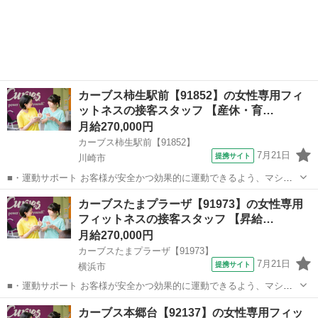
の使い方をアドバイスします。運動が初めての方や苦手な方がほとん
神奈川
横浜市
その他
どなので、難しい指導はありません。「今日はこの動きを意識しまし
ょう！」といったお声がけをしながら、...
カーブス柿生駅前【91852】の女性専用フィ
ットネスの接客スタッフ 【産休・育…
月給270,000円
カーブス柿生駅前【91852】
7月21日
提携サイト
川崎市
■・運動サポート お客様が安全かつ効果的に運動できるよう、マシン
の使い方をアドバイスします。運動が初めての方や苦手な方がほとん
神奈川
川崎市
その他
カーブスたまプラーザ【91973】の女性専用
どなので、難しい指導はありません。「今日はこの動きを意識しまし
フィットネスの接客スタッフ 【昇給…
ょう！」といったお声がけをしながら、...
月給270,000円
カーブスたまプラーザ【91973】
7月21日
提携サイト
横浜市
■・運動サポート お客様が安全かつ効果的に運動できるよう、マシン
の使い方をアドバイスします。運動が初めての方や苦手な方がほとん
神奈川
横浜市
その他
カーブス本郷台【92137】の女性専用フィッ
どなので、難しい指導はありません。「今日はこの動きを意識しまし