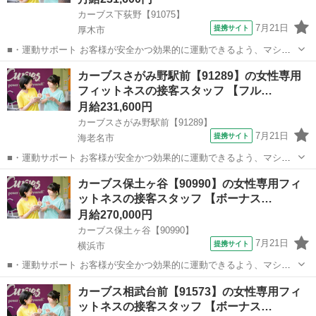
カーブス下荻野【91075】
7月21日
提携サイト
厚木市
■・運動サポート お客様が安全かつ効果的に運動できるよう、マシン
の使い方をアドバイスします。運動が初めての方や苦手な方がほとん
神奈川
厚木市
その他
カーブスさがみ野駅前【91289】の女性専用
どなので、難しい指導はありません。「今日はこの動きを意識しまし
フィットネスの接客スタッフ 【フル…
ょう！」といったお声がけをしながら、...
月給231,600円
カーブスさがみ野駅前【91289】
7月21日
提携サイト
海老名市
■・運動サポート お客様が安全かつ効果的に運動できるよう、マシン
の使い方をアドバイスします。運動が初めての方や苦手な方がほとん
神奈川
海老名市
その他
カーブス保土ヶ谷【90990】の女性専用フィ
どなので、難しい指導はありません。「今日はこの動きを意識しまし
ットネスの接客スタッフ 【ボーナス…
ょう！」といったお声がけをしながら、...
月給270,000円
カーブス保土ヶ谷【90990】
7月21日
提携サイト
横浜市
■・運動サポート お客様が安全かつ効果的に運動できるよう、マシン
の使い方をアドバイスします。運動が初めての方や苦手な方がほとん
神奈川
横浜市
その他
カーブス相武台前【91573】の女性専用フィ
どなので、難しい指導はありません。「今日はこの動きを意識しまし
ットネスの接客スタッフ 【ボーナス…
ょう！」といったお声がけをしながら、...