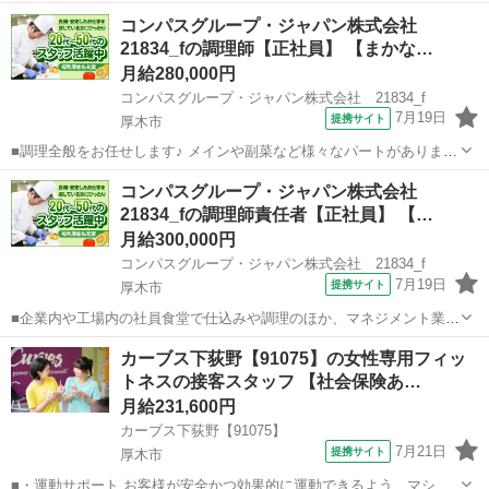
もこだわって提供してくださいね♪イベント時などはコース料理提供な
神奈川
横浜市
調理師
コンパスグループ・ジャパン株式会社
どこだわったメニューも提供しています。常食の他にもペースト・ミ
21834_fの調理師【正社員】 【まかな…
キサー・刻みなど入居者様に合わせた...
月給280,000円
コンパスグループ・ジャパン株式会社 21834_f
7月19日
提携サイト
厚木市
■調理全般をお任せします♪ メインや副菜など様々なパートがあります
が、まずは副菜からスタート。 《1日の流れ》 1.調理の準備 器具の
神奈川
厚木市
調理師
コンパスグループ・ジャパン株式会社
スイッチやガスを点けます 2.食材の確認と下ごしらえ 3.調理スタート
21834_fの調理師責任者【正社員】 【…
4.自分の持ち...
月給300,000円
コンパスグループ・ジャパン株式会社 21834_f
7月19日
提携サイト
厚木市
■企業内や工場内の社員食堂で仕込みや調理のほか、マネジメント業務
をお願いします。マネジメントはクライアント対応、売り上げ・予算
神奈川
厚木市
調理師
カーブス下荻野【91075】の女性専用フィッ
管理、シフト作成、発注などをお任せ！アルバイトやパートの面接対
トネスの接客スタッフ 【社会保険あ…
応、新人スタッフの教育・指導などもお...
月給231,600円
カーブス下荻野【91075】
7月21日
提携サイト
厚木市
■・運動サポート お客様が安全かつ効果的に運動できるよう、マシン