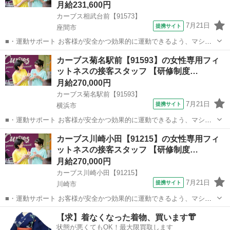
月給231,600円
カーブス相武台前【91573】
7月21日
提携サイト
座間市
■・運動サポート お客様が安全かつ効果的に運動できるよう、マシン
の使い方をアドバイスします。運動が初めての方や苦手な方がほとん
神奈川
座間市
その他
カーブス菊名駅前【91593】の女性専用フィ
どなので、難しい指導はありません。「今日はこの動きを意識しまし
ットネスの接客スタッフ 【研修制度…
ょう！」といったお声がけをしながら、...
月給270,000円
カーブス菊名駅前【91593】
7月21日
提携サイト
横浜市
■・運動サポート お客様が安全かつ効果的に運動できるよう、マシン
の使い方をアドバイスします。運動が初めての方や苦手な方がほとん
神奈川
横浜市
その他
カーブス川崎小田【91215】の女性専用フィ
どなので、難しい指導はありません。「今日はこの動きを意識しまし
ットネスの接客スタッフ 【研修制度…
ょう！」といったお声がけをしながら、...
月給270,000円
カーブス川崎小田【91215】
7月21日
提携サイト
川崎市
■・運動サポート お客様が安全かつ効果的に運動できるよう、マシン
の使い方をアドバイスします。運動が初めての方や苦手な方がほとん
神奈川
川崎市
その他
【求】着なくなった着物、買います👘
どなので、難しい指導はありません。「今日はこの動きを意識しまし
状態が悪くてもOK！最大限買取します
ょう！」といったお声がけをしながら、...