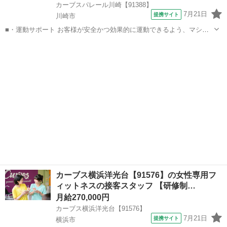
カーブスパレール川崎【91388】
7月21日
提携サイト
川崎市
■・運動サポート お客様が安全かつ効果的に運動できるよう、マシン
の使い方をアドバイスします。運動が初めての方や苦手な方がほとん
神奈川
川崎市
その他
どなので、難しい指導はありません。「今日はこの動きを意識しまし
ょう！」といったお声がけをしながら、...
カーブス横浜洋光台【91576】の女性専用フ
ィットネスの接客スタッフ 【研修制…
月給270,000円
カーブス横浜洋光台【91576】
7月21日
提携サイト
横浜市