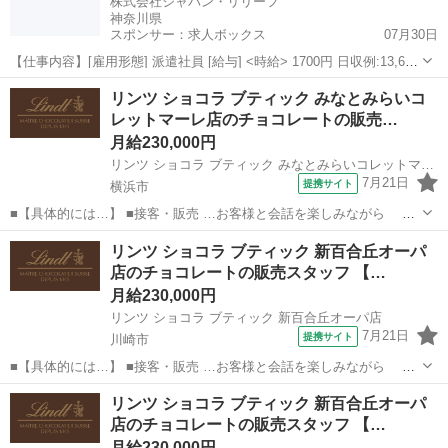
株式会社ジャパン・リリーフ
神奈川県
スポンサー：求人ボックス
07月30日
【仕事内容】[雇用形態] 派遣社員 [給与] <時給> 1700円 日収例:13,600
円(実働8h) 研修10日間:時給1,600円 [特徴] マイカー通勤OK 研修・教
正社員 / 派遣社員
リンツ ショコラ ブティック みなとみらいコ
育制度充実 即日勤務OK 交通費支給 給与前払い制度あり...
レットマーレ店のチョコレートの販売…
月給230,000円
リンツ ショコラ ブティック みなとみらいコレットマーレ店
7月21日
提携サイト
横浜市
■【具体的には…】 ■接客・販売 …お客様と会話を楽しみながら チ
ョコレートをおすすめしていただきます。 「自分へのご褒美に」 「大
神奈川
横浜市
飲食
リンツ ショコラ ブティック 新百合丘オーパ
切な人へのプレゼントに」 お客様のすてきな想いを お手伝いできる楽
店のチョコレートの販売スタッフ 【…
しさがあります。 ...
月給230,000円
リンツ ショコラ ブティック 新百合丘オーパ店
7月21日
提携サイト
川崎市
■【具体的には…】 ■接客・販売 …お客様と会話を楽しみながら チ
ョコレートをおすすめしていただきます。 「自分へのご褒美に」 「大
神奈川
川崎市
飲食
リンツ ショコラ ブティック 新百合丘オーパ
切な人へのプレゼントに」 お客様のすてきな想いを お手伝いできる楽
店のチョコレートの販売スタッフ 【…
しさがあります。 ...
月給230,000円