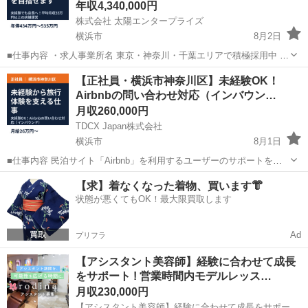
年収4,340,000円
株式会社 太陽エンタープライズ
横浜市
8月2日
■仕事内容 ・求人事業所名 東京・神奈川・千葉エリアで積極採用中 ※
埼玉、茨城、山梨、静岡も募集中です。 ・業務内容 配属先の店舗で店
神奈川
横浜市
サービス業
未経験
【正社員・横浜市神奈川区】未経験OK！
長を目指して勤務していただきます。 研修機関が実施するマネジメン
Airbnbの問い合わせ対応（インバウン…
トセミナー...
月収260,000円
TDCX Japan株式会社
横浜市
8月1日
■仕事内容 民泊サイト「Airbnb」を利用するユーザーのサポートを実
施します 。 語学力は不要です。日本語での対応となります。 【具体
神奈川
横浜市
サービス業
業務
【求】着なくなった着物、買います👘
的には】 ―携わるのは？ 民泊サイト「Airbnb」。 自宅・別荘を貸し...
状態が悪くてもOK！最大限買取します
Ad
プリフラ
【アシスタント美容師】経験に合わせて成長
をサポート ! 営業時間内モデルレッス…
月収230,000円
【アシスタント美容師】経験に合わせて成長をサポート ! 営業時間内モデルレッスンOK/完全週休2日制/ヘアメイク ･ 美容イベントにも挑戦できる地域密着サロン 株式会社SKTカンパニー