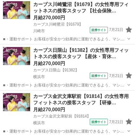
神奈川
川崎市
その他
カーブス川崎鷺沼【91679】の女性専用フィ
どなので、難しい指導はありません。「今日はこの動きを意識しまし
ットネスの接客スタッフ 【社会保険…
ょう！」といったお声がけをしながら、...
月給270,000円
カーブス川崎鷺沼【91679】
7月21日
提携サイト
川崎市
■・運動サポート お客様が安全かつ効果的に運動できるよう、マシン
の使い方をアドバイスします。運動が初めての方や苦手な方がほとん
神奈川
川崎市
その他
カーブス日限山【91382】の女性専用フィッ
どなので、難しい指導はありません。「今日はこの動きを意識しまし
トネスの接客スタッフ 【産休・育休…
ょう！」といったお声がけをしながら、...
月給270,000円
カーブス日限山【91382】
7月21日
提携サイト
横浜市
■・運動サポート お客様が安全かつ効果的に運動できるよう、マシン
の使い方をアドバイスします。運動が初めての方や苦手な方がほとん
神奈川
横浜市
その他
カーブス金沢文庫駅前【91814】の女性専用
どなので、難しい指導はありません。「今日はこの動きを意識しまし
フィットネスの接客スタッフ 【研修…
ょう！」といったお声がけをしながら、...
月給270,000円
カーブス金沢文庫駅前【91814】
7月21日
提携サイト
横浜市
■・運動サポート お客様が安全かつ効果的に運動できるよう、マシン