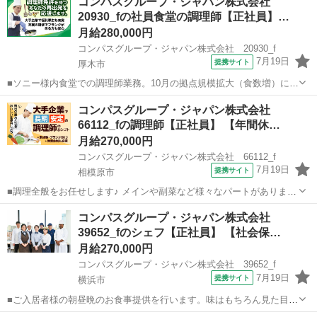
コンパスグループ・ジャパン株式会社
です。 新たな店舗の”立ち上げメンバー”になってみませんか？ ～～
20930_fの社員食堂の調理師【正社員】…
【RIPPLE...
月給280,000円
コンパスグループ・ジャパン株式会社 20930_f
7月19日
提携サイト
厚木市
■ソニー様内食堂での調理師業務。10月の拠点規模拡大（食数増）に伴
う増員募集！生野菜の消毒や食材のカットが中心の仕込やスチームコ
神奈川
厚木市
調理師
コンパスグループ・ジャパン株式会社
ンベクションを使用した調理、盛付の他、パートの教育・指導等もお
66112_fの調理師【正社員】 【年間休…
願いします。ホテル・宴会・機内食な...
月給270,000円
コンパスグループ・ジャパン株式会社 66112_f
7月19日
提携サイト
相模原市
■調理全般をお任せします♪ メインや副菜など様々なパートがあります
が、まずは副菜からスタート。 《1日の流れ》 1.調理の準備 器具の
神奈川
相模原市
調理師
コンパスグループ・ジャパン株式会社
スイッチやガスを点けます 2.食材の確認と下ごしらえ 3.調理スタート
39652_fのシェフ【正社員】 【社会保…
4.自分の持ち...
月給270,000円
コンパスグループ・ジャパン株式会社 39652_f
7月19日
提携サイト
横浜市
■ご入居者様の朝昼晩のお食事提供を行います。味はもちろん見た目に
もこだわって提供してくださいね♪イベント時などはコース料理提供な