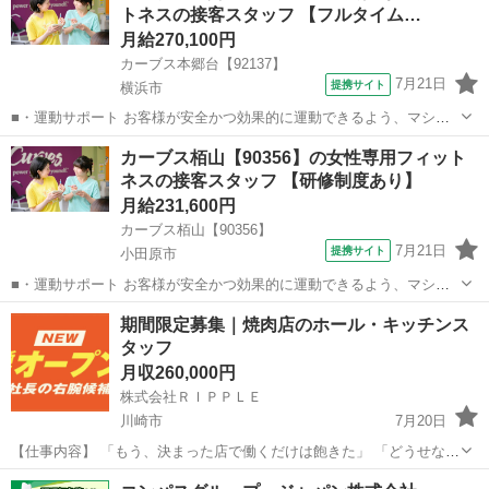
トネスの接客スタッフ 【フルタイム…
ょう！」といったお声がけをしながら、...
月給270,100円
カーブス本郷台【92137】
7月21日
提携サイト
横浜市
■・運動サポート お客様が安全かつ効果的に運動できるよう、マシン
の使い方をアドバイスします。運動が初めての方や苦手な方がほとん
神奈川
横浜市
その他
カーブス栢山【90356】の女性専用フィット
どなので、難しい指導はありません。「今日はこの動きを意識しまし
ネスの接客スタッフ 【研修制度あり】
ょう！」といったお声がけをしながら、...
月給231,600円
カーブス栢山【90356】
7月21日
提携サイト
小田原市
■・運動サポート お客様が安全かつ効果的に運動できるよう、マシン
の使い方をアドバイスします。運動が初めての方や苦手な方がほとん
神奈川
小田原市
その他
期間限定募集｜焼肉店のホール・キッチンス
どなので、難しい指導はありません。「今日はこの動きを意識しまし
タッフ
ょう！」といったお声がけをしながら、...
月収260,000円
株式会社ＲＩＰＰＬＥ
川崎市
7月20日
【仕事内容】 「もう、決まった店で働くだけは飽きた」 「どうせな
ら“つくる側”をやってみたい」 そんな人に、ちょっとワクワクする話
神奈川
川崎市
飲食