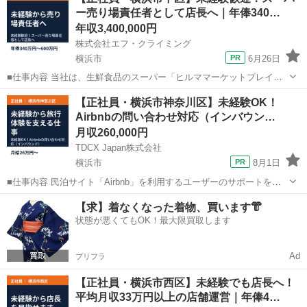
ー売り場責任者として店長へ｜年俸340…
年収3,400,000円
株式会社エフ・クライミング
横浜市
6月26日
■仕事内容 当社は、生鮮食品のスーパー「ヒルママーケットプレイ
ス」を運営しています。町の青果店からスタートし、その後、鮮魚専
神奈川
横浜市
サービス業
未経験
【正社員・横浜市神奈川区】未経験OK！
門店、スーパーに業態を変化させてきたことから、鮮魚、青果、精肉
Airbnbの問い合わせ対応（インバウン…
の3つの生鮮部門にはどこよりも大きな...
月収260,000円
TDCX Japan株式会社
横浜市
8月1日
■仕事内容 民泊サイト「Airbnb」を利用するユーザーのサポートを実
施します 。 語学力は不要です。日本語での対応となります。 【具体
神奈川
横浜市
サービス業
業務
【求】着なくなった着物、買います👘
的には】 ―携わるのは？ 民泊サイト「Airbnb」。 自宅・別荘を貸し...
状態が悪くてもOK！最大限買取します
Ad
プリフラ
【正社員・横浜市西区】未経験でも店長へ！
平均月収33万円以上の店舗運営｜年俸4…