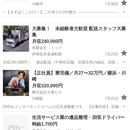
川崎市
7月30日
✨【まずはここだけ！】この求人の3大魅力 ---------------------------------------
----- 【1】未経験からしっかり稼げる！時給1,500円〜1,800円の高待遇
神奈川
川崎市
サービス業
未経験
スタートでお財布も...
大募集！ 未経験者大歓迎 配送スタッフ大募
集
月収240,000円
有限会社 ミック
伊勢佐木長者町駅
7月23日
月収240,000円～ 商品配送（中華街店舗、百貨店等の納品、回収）
まずは気軽にお問合せください。 アクセス 横浜市営地下鉄伊勢佐木長
神奈川
横浜市
伊勢佐木長者町駅
飲食
【正社員】寮完備／月27〜32万円／横浜・川
者町駅、坂東橋駅徒歩5分 実働8時間、休憩1時間 （出勤時間は朝6時
崎
か...
月収320,000円
株式会社大倉ビル
川崎駅
7月22日
DVD＆インターネットルームの正社員募集です。 【仕事内容】 店舗内
の清掃業務と簡単な接客対応です。 ・客室や共用部の清掃 ・備品の補
神奈川
川崎市
川崎駅
その他
未経験
生活サービス業の遺品整理・回収ドライバー
充、簡単なチェック ・受付での簡単な接客対応 特別な経験や資格は
時給1,700円
不...