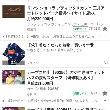
の使い方をアドバイスします。運動が初めての方や苦手な方がほとん
神奈川
横浜市
その他
リンツ ショコラ ブティック＆カフェ 三井ア
どなので、難しい指導はありません。「今日はこの動きを意識しまし
ウトレットパーク横浜ベイサイド店の…
ょう！」といったお声がけをしながら、...
月給230,000円
リンツ ショコラ ブティック＆カフェ 三井アウトレットパーク横浜ベイサイド店
7月21日
提携サイト
横浜市
■【具体的には…】 ■接客・販売 …お客様と会話を楽しみながら チ
ョコレートをおすすめしていただきます。 「自分へのご褒美に」 「大
神奈川
横浜市
飲食
【求】着なくなった着物、買います👘
切な人へのプレゼントに」 お客様のすてきな想いを お手伝いできる楽
状態が悪くてもOK！最大限買取します
しさがあります。 ...
Ad
プリフラ
カーブス栢山【90356】の女性専用フィット
ネスの接客スタッフ 【研修制度あり】
月給231,600円
カーブス栢山【90356】
7月21日
提携サイト
小田原市
■・運動サポート お客様が安全かつ効果的に運動できるよう、マシン
の使い方をアドバイスします。運動が初めての方や苦手な方がほとん
神奈川
小田原市
その他
カーブス井細田【90561】の女性専用フィッ