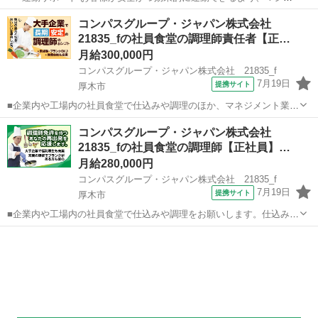
の使い方をアドバイスします。運動が初めての方や苦手な方がほとん
神奈川
厚木市
その他
コンパスグループ・ジャパン株式会社
どなので、難しい指導はありません。「今日はこの動きを意識しまし
21835_fの社員食堂の調理師責任者【正…
ょう！」といったお声がけをしながら、...
月給300,000円
コンパスグループ・ジャパン株式会社 21835_f
7月19日
提携サイト
厚木市
■企業内や工場内の社員食堂で仕込みや調理のほか、マネジメント業務
をお願いします。マネジメントはクライアント対応、売り上げ・予算
神奈川
厚木市
調理師
コンパスグループ・ジャパン株式会社
管理、シフト作成、発注などをお任せ！アルバイトやパートの面接対
21835_fの社員食堂の調理師【正社員】…
応、新人スタッフの教育・指導などもお...
月給280,000円
コンパスグループ・ジャパン株式会社 21835_f
7月19日
提携サイト
厚木市
■企業内や工場内の社員食堂で仕込みや調理をお願いします。仕込み
は、生野菜の消毒や食材のカットが中心。調理はスチームコンベクシ
神奈川
厚木市
調理師
ョンで対応する事業所もあります。料理が出来上がったら皿などに盛
り付けて提供。食器洗浄のほか、アルバイ...