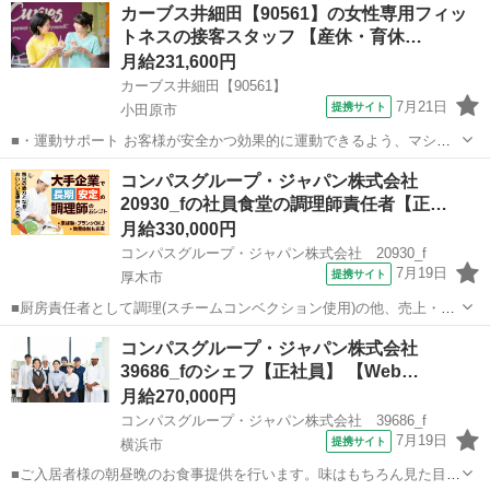
神奈川
横浜市
調理師
カーブス井細田【90561】の女性専用フィッ
どこだわったメニューも提供しています。常食の他にもペースト・ミ
トネスの接客スタッフ 【産休・育休…
キサー・刻みなど入居者様に合わせた...
月給231,600円
カーブス井細田【90561】
7月21日
提携サイト
小田原市
■・運動サポート お客様が安全かつ効果的に運動できるよう、マシン
の使い方をアドバイスします。運動が初めての方や苦手な方がほとん
神奈川
小田原市
その他
コンパスグループ・ジャパン株式会社
どなので、難しい指導はありません。「今日はこの動きを意識しまし
20930_fの社員食堂の調理師責任者【正…
ょう！」といったお声がけをしながら、...
月給330,000円
コンパスグループ・ジャパン株式会社 20930_f
7月19日
提携サイト
厚木市
■厨房責任者として調理(スチームコンベクション使用)の他、売上・シ
フト管理、発注、クライアント対応、アルバイトやパートの面接対
神奈川
厚木市
調理師
コンパスグループ・ジャパン株式会社
応、新人スタッフの教育・指導等のマネジメントをお願いします。調
39686_fのシェフ【正社員】 【Web…
理スキルとともにマネジメント能力も磨...
月給270,000円
コンパスグループ・ジャパン株式会社 39686_f
7月19日
提携サイト
横浜市
■ご入居者様の朝昼晩のお食事提供を行います。味はもちろん見た目に