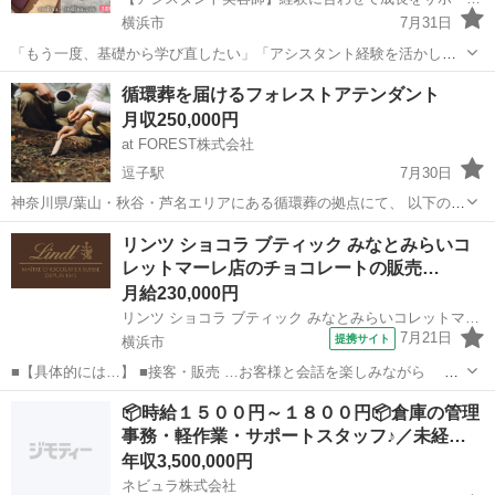
横浜市
7月31日
「もう一度、基礎から学び直したい」「アシスタント経験を活かして
次のステップへ進みたい」どちらもOK！営業時間内のモデルレッスン
神奈川
横浜市
美容師
新卒
循環葬を届けるフォレストアテンダント
を通じて実践経験を積みながら、カット・カラーからヘアメイク・着
月収250,000円
付け・アイラッシュまで幅広く学べます...
at FOREST株式会社
逗子駅
7月30日
神奈川県/葉山・秋谷・芦名エリアにある循環葬の拠点にて、 以下の業
務をお任せいたします。 ◇ 森のストーリーテラー（見学者対応） 森
神奈川
横須賀市
逗子駅
その他
業務
リンツ ショコラ ブティック みなとみらいコ
から寺院まで、その土地の歴史や自然の循環についてお伝えしながら
レットマーレ店のチョコレートの販売…
ご案内します。お客様...
月給230,000円
リンツ ショコラ ブティック みなとみらいコレットマーレ店
7月21日
提携サイト
横浜市
■【具体的には…】 ■接客・販売 …お客様と会話を楽しみながら チ
ョコレートをおすすめしていただきます。 「自分へのご褒美に」 「大
神奈川
横浜市
飲食
📦時給１５００円～１８００円📦倉庫の管理
切な人へのプレゼントに」 お客様のすてきな想いを お手伝いできる楽
事務・軽作業・サポートスタッフ♪／未経…
しさがあります。 ...
年収3,500,000円
ネビュラ株式会社