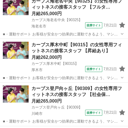
カーブス海老名中央【90325】の女性専用フ
ィットネスの接客スタッフ 【フルタ…
月給265,000円
カーブス海老名中央【90325】
7月21日
提携サイト
海老名市
■・運動サポート お客様が安全かつ効果的に運動できるよう、マシン
の使い方をアドバイスします。運動が初めての方や苦手な方がほとん
神奈川
海老名市
その他
カーブス厚木中町【90315】の女性専用フィ
どなので、難しい指導はありません。「今日はこの動きを意識しまし
ットネスの接客スタッフ 【昇給あり】
ょう！」といったお声がけをしながら、...
月給262,000円
カーブス厚木中町【90315】
7月21日
提携サイト
厚木市
■・運動サポート お客様が安全かつ効果的に運動できるよう、マシン
の使い方をアドバイスします。運動が初めての方や苦手な方がほとん
神奈川
厚木市
その他
カーブス登戸向ヶ丘【90309】の女性専用フ
どなので、難しい指導はありません。「今日はこの動きを意識しまし
ィットネスの接客スタッフ 【社会保…
ょう！」といったお声がけをしながら、...
月給265,000円
カーブス登戸向ヶ丘【90309】
7月21日
提携サイト
川崎市
■・運動サポート お客様が安全かつ効果的に運動できるよう、マシン
の使い方をアドバイスします。運動が初めての方や苦手な方がほとん