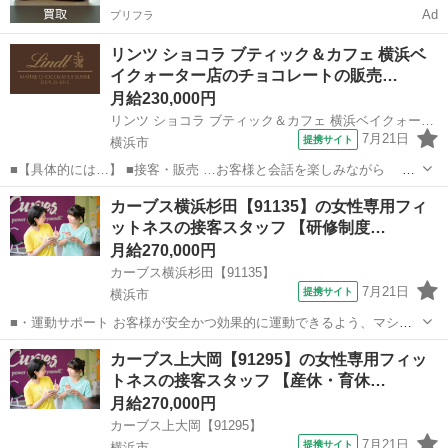
Ad
プリフラ
リンツ ショコラ ブティック＆カフェ 横浜ベ
イクォーター店のチョコレートの販売…
月給230,000円
リンツ ショコラ ブティック＆カフェ 横浜ベイクォーター店
7月21日
提携サイト
横浜市
■【具体的には…】 ■接客・販売 …お客様と会話を楽しみながら チ
ョコレートをおすすめしていただきます。 「自分へのご褒美に」 「大
神奈川
横浜市
飲食
カーブス横浜杉田【91135】の女性専用フィ
切な人へのプレゼントに」 お客様のすてきな想いを お手伝いできる楽
ットネスの接客スタッフ 【研修制度…
しさがあります。 ...
月給270,000円
カーブス横浜杉田【91135】
7月21日
提携サイト
横浜市
■・運動サポート お客様が安全かつ効果的に運動できるよう、マシン
の使い方をアドバイスします。運動が初めての方や苦手な方がほとん
神奈川
横浜市
その他
カーブス上大岡【91295】の女性専用フィッ
どなので、難しい指導はありません。「今日はこの動きを意識しまし
トネスの接客スタッフ 【産休・育休…
ょう！」といったお声がけをしながら、...
月給270,000円
カーブス上大岡【91295】
7月21日
提携サイト
横浜市