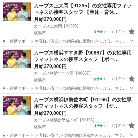
カーブス上大岡【91295】の女性専用フィッ
トネスの接客スタッフ 【産休・育休…
月給270,000円
カーブス上大岡【91295】
7月21日
提携サイト
横浜市
■・運動サポート お客様が安全かつ効果的に運動できるよう、マシン
の使い方をアドバイスします。運動が初めての方や苦手な方がほとん
神奈川
横浜市
その他
カーブス横浜すすき野【90667】の女性専用
どなので、難しい指導はありません。「今日はこの動きを意識しまし
フィットネスの接客スタッフ 【ボー…
ょう！」といったお声がけをしながら、...
月給270,000円
カーブス横浜すすき野【90667】
7月21日
提携サイト
横浜市
■・運動サポート お客様が安全かつ効果的に運動できるよう、マシン
の使い方をアドバイスします。運動が初めての方や苦手な方がほとん
神奈川
横浜市
その他
カーブス横浜伊勢佐木町【91166】の女性専
どなので、難しい指導はありません。「今日はこの動きを意識しまし
用フィットネスの接客スタッフ 【研…
ょう！」といったお声がけをしながら、...
月給270,000円
カーブス横浜伊勢佐木町【91166】
7月21日
提携サイト
横浜市
■・運動サポート お客様が安全かつ効果的に運動できるよう、マシン