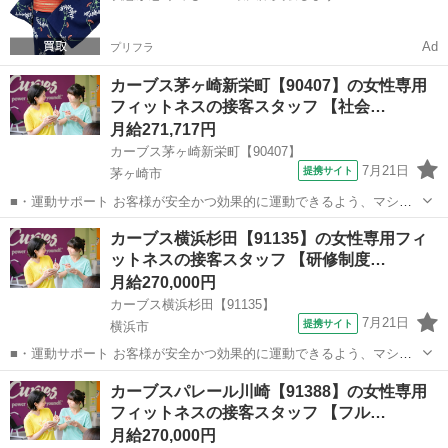
Ad
プリフラ
カーブス茅ヶ崎新栄町【90407】の女性専用
フィットネスの接客スタッフ 【社会…
月給271,717円
カーブス茅ヶ崎新栄町【90407】
7月21日
提携サイト
茅ヶ崎市
■・運動サポート お客様が安全かつ効果的に運動できるよう、マシン
の使い方をアドバイスします。運動が初めての方や苦手な方がほとん
神奈川
茅ヶ崎市
その他
カーブス横浜杉田【91135】の女性専用フィ
どなので、難しい指導はありません。「今日はこの動きを意識しまし
ットネスの接客スタッフ 【研修制度…
ょう！」といったお声がけをしながら、...
月給270,000円
カーブス横浜杉田【91135】
7月21日
提携サイト
横浜市
■・運動サポート お客様が安全かつ効果的に運動できるよう、マシン
の使い方をアドバイスします。運動が初めての方や苦手な方がほとん
神奈川
横浜市
その他
カーブスパレール川崎【91388】の女性専用
どなので、難しい指導はありません。「今日はこの動きを意識しまし
フィットネスの接客スタッフ 【フル…
ょう！」といったお声がけをしながら、...
月給270,000円