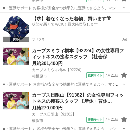
■・運動サポート お客様が安全かつ効果的に運動できるよう、マシン
の使い方をアドバイスします。運動が初めての方や苦手な方がほとん
神奈川
横浜市
その他
【求】着なくなった着物、買います👘
どなので、難しい指導はありません。「今日はこの動きを意識しまし
状態が悪くてもOK！最大限買取します
ょう！」といったお声がけをしながら、...
Ad
プリフラ
カーブスミウィ橋本【92224】の女性専用フ
ィットネスの接客スタッフ 【社会保…
月給301,400円
カーブスミウィ橋本【92224】
7月21日
提携サイト
相模原市
■・運動サポート お客様が安全かつ効果的に運動できるよう、マシン
の使い方をアドバイスします。運動が初めての方や苦手な方がほとん
神奈川
相模原市
その他
カーブス日限山【91382】の女性専用フィッ
どなので、難しい指導はありません。「今日はこの動きを意識しまし
トネスの接客スタッフ 【産休・育休…
ょう！」といったお声がけをしながら、...
月給270,000円
カーブス日限山【91382】
7月21日
提携サイト
横浜市
■・運動サポート お客様が安全かつ効果的に運動できるよう、マシン