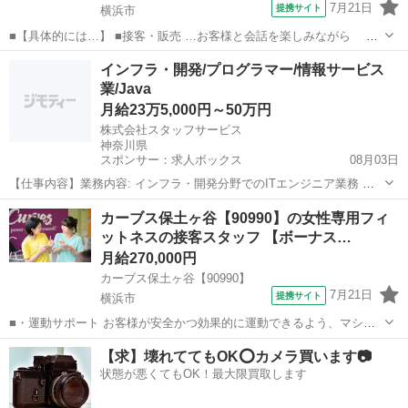
7月21日
提携サイト
横浜市
■【具体的には…】 ■接客・販売 …お客様と会話を楽しみながら チ
ョコレートをおすすめしていただきます。 「自分へのご褒美に」 「大
神奈川
横浜市
飲食
インフラ・開発/プログラマー/情報サービス
切な人へのプレゼントに」 お客様のすてきな想いを お手伝いできる楽
業/Java
しさがあります。 ...
月給23万5,000円～50万円
株式会社スタッフサービス
神奈川県
スポンサー：求人ボックス
08月03日
【仕事内容】業務内容: インフラ・開発分野でのITエンジニア業務 ・
これまでの経験分野を活かしたインフラまたは開発業務 ・サーバー、
正社員
カーブス保土ヶ谷【90990】の女性専用フィ
ネットワークの運用保守、設計、構築対応 ・業務系Webアプリケーシ
ットネスの接客スタッフ 【ボーナス…
ョンの実装、単体テスト、結合テス...
月給270,000円
カーブス保土ヶ谷【90990】
7月21日
提携サイト
横浜市
■・運動サポート お客様が安全かつ効果的に運動できるよう、マシン
の使い方をアドバイスします。運動が初めての方や苦手な方がほとん
神奈川
横浜市
その他
【求】壊れててもOK⭕️カメラ買います📷
どなので、難しい指導はありません。「今日はこの動きを意識しまし
状態が悪くてもOK！最大限買取します
ょう！」といったお声がけをしながら、...