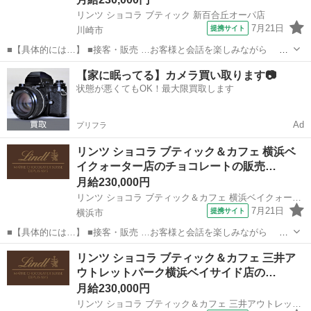
リンツ ショコラ ブティック 新百合丘オーパ店
7月21日
提携サイト
川崎市
■【具体的には…】 ■接客・販売 …お客様と会話を楽しみながら チ
ョコレートをおすすめしていただきます。 「自分へのご褒美に」 「大
神奈川
川崎市
飲食
【家に眠ってる】カメラ買い取ります📷
切な人へのプレゼントに」 お客様のすてきな想いを お手伝いできる楽
状態が悪くてもOK！最大限買取します
しさがあります。 ...
Ad
プリフラ
リンツ ショコラ ブティック＆カフェ 横浜ベ
イクォーター店のチョコレートの販売…
月給230,000円
リンツ ショコラ ブティック＆カフェ 横浜ベイクォーター店
7月21日
提携サイト
横浜市
■【具体的には…】 ■接客・販売 …お客様と会話を楽しみながら チ
ョコレートをおすすめしていただきます。 「自分へのご褒美に」 「大
神奈川
横浜市
飲食
リンツ ショコラ ブティック＆カフェ 三井ア
切な人へのプレゼントに」 お客様のすてきな想いを お手伝いできる楽
ウトレットパーク横浜ベイサイド店の…
しさがあります。 ...
月給230,000円
リンツ ショコラ ブティック＆カフェ 三井アウトレットパーク横浜ベイサイド店