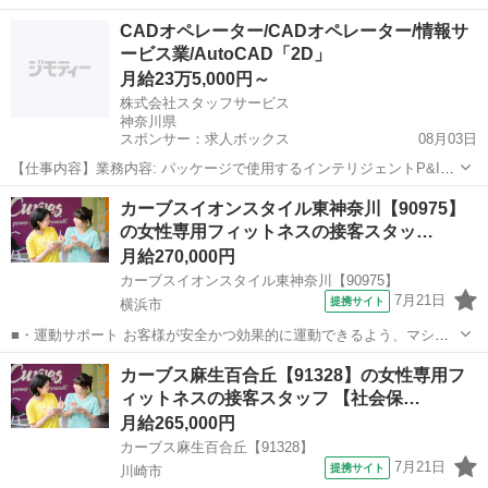
の使い方をアドバイスします。運動が初めての方や苦手な方がほとん
神奈川
横浜市
その他
CADオペレーター/CADオペレーター/情報サ
どなので、難しい指導はありません。「今日はこの動きを意識しまし
ービス業/AutoCAD「2D」
ょう！」といったお声がけをしながら、...
月給23万5,000円～
株式会社スタッフサービス
神奈川県
スポンサー：求人ボックス
08月03日
【仕事内容】業務内容: パッケージで使用するインテリジェントP&ID
の作成 担当製品: CADオペレーター 職種: [機械系] CADオペレーショ
正社員
カーブスイオンスタイル東神奈川【90975】
ン ツール: AutoCAD(2D) 必要スキル: こんなスキルや経験のある方を
の女性専用フィットネスの接客スタッ…
歓迎...
月給270,000円
カーブスイオンスタイル東神奈川【90975】
7月21日
提携サイト
横浜市
■・運動サポート お客様が安全かつ効果的に運動できるよう、マシン
の使い方をアドバイスします。運動が初めての方や苦手な方がほとん
神奈川
横浜市
その他
カーブス麻生百合丘【91328】の女性専用フ
どなので、難しい指導はありません。「今日はこの動きを意識しまし
ィットネスの接客スタッフ 【社会保…
ょう！」といったお声がけをしながら、...
月給265,000円
カーブス麻生百合丘【91328】
7月21日
提携サイト
川崎市