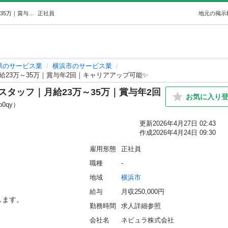
【未経験OK×販売職】スマホ販売スタッフ｜月給23万～35万｜賞与年2回｜キャリアアップ可能✨ (ネビュラ) 横浜のサービス業の正社員の求人情報 ネビュラ株式会社｜ジモティー
正社員
地元の掲示
県のサービス業
横浜市のサービス業
給23万～35万｜賞与年2回｜キャリアアップ可能✨
スタッフ｜月給23万～35万｜賞与年2回
お気に入り
o0qy）
更新
2026年4月27日 02:43
作成
2026年4月24日 09:30
雇用形態
正社員
職種
-
地域
横浜市
給与
月収250,000円
。

勤務時間
求人詳細参照
会社名
ネビュラ株式会社