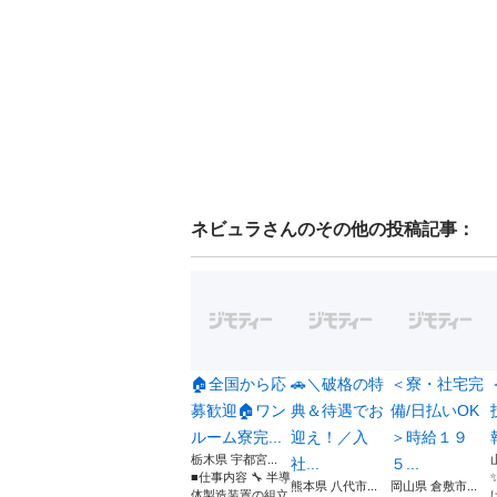
ネビュラ
さんのその他の投稿記事：
🏠全国から応
🚗＼破格の特
＜寮・社宅完
募歓迎🏠ワン
典＆待遇でお
備/日払いOK
ルーム寮完...
迎え！／入
＞時給１９
栃木県 宇都宮...
社...
５...
■仕事内容 🔧 半導
熊本県 八代市...
岡山県 倉敷市...
体製造装置の組立