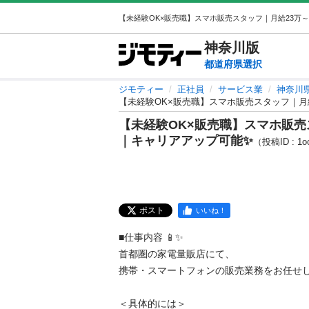
神奈川
版
都道府県選択
ジモティー
正社員
サービス業
神奈川
【未経験OK×販売職】スマホ販売スタッフ｜月
【未経験OK×販売職】スマホ販売
｜キャリアアップ可能✨
（投稿ID : 1o
ポスト
いいね！
■仕事内容 📱✨

首都圏の家電量販店にて、

携帯・スマートフォンの販売業務をお任せします
＜具体的には＞
