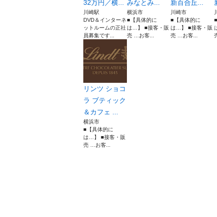
32万円／横...
みなとみ...
新百合丘...
川崎駅
横浜市
川崎市
DVD＆インターネ
■【具体的に
■【具体的に
ットルームの正社
は…】 ■接客・販
は…】 ■接客・販
員募集です...
売 …お客...
売 …お客...
リンツ ショコ
ラ ブティック
＆カフェ ...
横浜市
■【具体的に
は…】 ■接客・販
売 …お客...