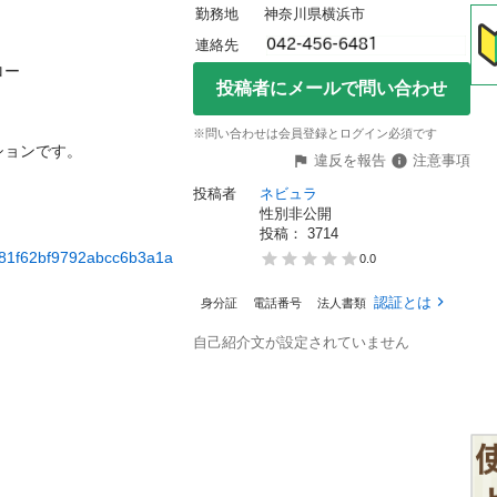
勤務地
神奈川県横浜市
連絡先


投稿者にメールで問い合わせ
※問い合わせは会員登録とログイン必須です
です。

違反を報告
注意事項
投稿者
ネビュラ
性別非公開
投稿： 
3714
81f62bf9792abcc6b3a1a
0.0
認証とは
身分証
電話番号
法人書類
自己紹介文が設定されていません