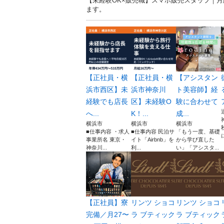
【未経験OK×販売職】スマホ販売スタッフ｜月給
ます。
【正社員・横
【正社員・横
【アシスタン
浜市西区】未
浜市神奈川
ト美容師】経
経験でも店長
区】未経験O
験に合わせて
へ...
K！...
成...
横浜市
横浜市
横浜市
■仕事内容 ・求人
■仕事内容 民泊サ
「もう一度、基礎
事業所名 東京・
イト「Airbnb」を
から学び直した
神奈川...
利...
い」「アシスタ...
【正社員】寮
リンツ ショコ
リンツ ショコ
完備／月27〜
ラ ブティック
ラ ブティック