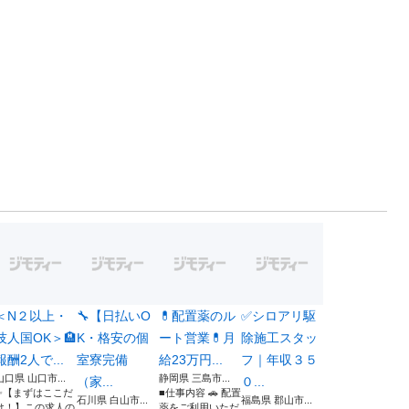
＜N２以上・
🔧【日払いO
💊配置薬のル
✅シロアリ駆
技人国OK＞🏨
K・格安の個
ート営業💊月
除施工スタッ
報酬2人で...
室寮完備
給23万円...
フ｜年収３５
山口県 山口市...
静岡県 三島市...
（家...
０...
✨【まずはここだ
■仕事内容 🚗 配置
石川県 白山市...
福島県 郡山市...
け！】この求人の
薬をご利用いただ