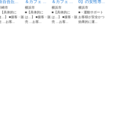
新百合丘...
＆カフェ ...
＆カフェ ...
0】の女性専...
川崎市
横浜市
横浜市
横浜市
■【具体的に
■【具体的に
■【具体的に
■・運動サポート
は…】 ■接客・販
は…】 ■接客・販
は…】 ■接客・販
お客様が安全かつ
売 …お客...
売 …お客...
売 …お客...
効果的に運...