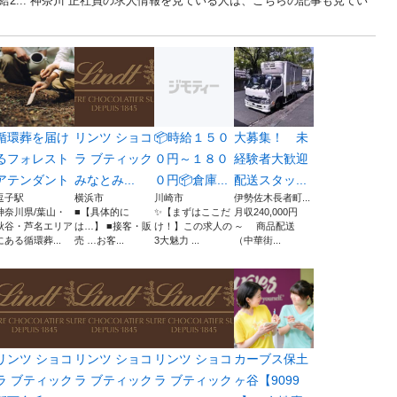
2... 神奈川 正社員の求人情報を見ている人は、こちらの記事も見てい
循環葬を届け
リンツ ショコ
📦時給１５０
大募集！ 未
るフォレスト
ラ ブティック
０円～１８０
経験者大歓迎
アテンダント
みなとみ...
０円📦倉庫...
配送スタッ...
逗子駅
横浜市
川崎市
伊勢佐木長者町...
神奈川県/葉山・
■【具体的に
✨【まずはここだ
月収240,000円
秋谷・芦名エリア
は…】 ■接客・販
け！】この求人の
～ 商品配送
にある循環葬...
売 …お客...
3大魅力 ...
（中華街...
リンツ ショコ
リンツ ショコ
リンツ ショコ
カーブス保土
ラ ブティック
ラ ブティック
ラ ブティック
ヶ谷【9099