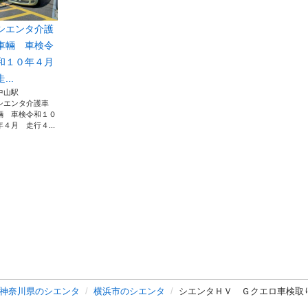
シエンタ介護
車輛 車検令
和１０年４月
走...
中山駅
シエンタ介護車
輛 車検令和１０
年４月 走行４...
神奈川県のシエンタ
横浜市のシエンタ
シエンタＨＶ Ｇクエロ車検取