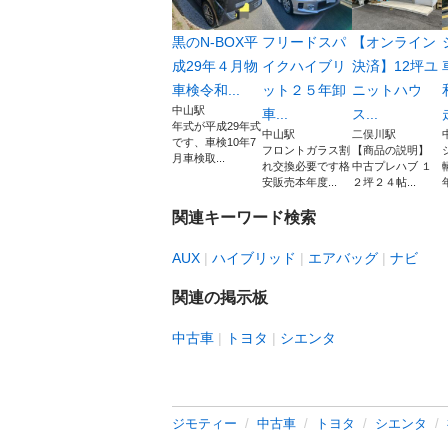
黒のN-BOX平
フリードスパ
【オンライン
成29年４月物
イクハイブリ
決済】12坪ユ
車検令和...
ット２５年卸
ニットハウ
中山駅
車...
ス...
年式が平成29年式
中山駅
二俣川駅
です、車検10年7
フロントガラス割
【商品の説明】
月車検取...
れ交換必要です格
中古プレハブ １
安販売本年度...
２坪２４帖...
関連キーワード検索
AUX
ハイブリッド
エアバッグ
ナビ
関連の掲示板
中古車
トヨタ
シエンタ
ジモティー
中古車
トヨタ
シエンタ