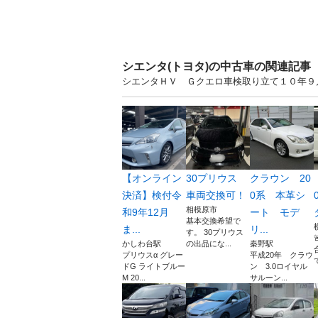
シエンタ(トヨタ)の中古車の関連記事
シエンタＨＶ Ｇクエロ車検取り立て１０年９月
【オンライン
30プリウス
クラウン 20
決済】検付令
車両交換可！
0系 本革シ
相模原市
和9年12月
ート モデ
基本交換希望で
ま...
リ...
す。 30プリウス
かしわ台駅
の出品にな...
秦野駅
プリウスα グレー
平成20年 クラウ
て
ドG ライトブルー
ン 3.0ロイヤル
M 20...
サルーン...