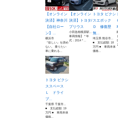
【オンライン
【オンライン
トヨタ ピクシ
決済】神奈川
決済】トヨタ/
スエポック
【自社ロー
プリウス
Ｄ 修復歴
小田急相模原駅...
ン】...
無...
車両情報】 * 年
横浜市
埼玉県 熊谷市...
式：2014 * ...
『欲しい』を諦め
■ 支払総額: 18
ない。 乗りたい
万円 ■ 車両本体
車に乗れる...
価格...
トヨタ ピクシ
ススペース
Ｌ ドライ
ブ...
千葉県 千葉市...
■ 支払総額: 19
万円 ■ 車両本体
価格...