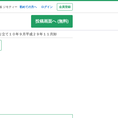
板 ジモティー
初めての方へ
ログイン
会員登録
投稿画面へ (無料)
り立て１０年９月平成２９年１１月卸