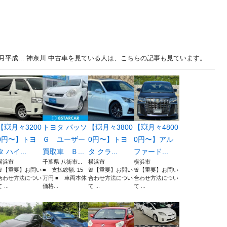
平成... 神奈川 中古車を見ている人は、こちらの記事も見ています。
【💥月々3200
トヨタ パッソ
【💥月々3800
【💥月々4800
0円〜】トヨ
Ｇ ユーザー
0円〜】トヨ
0円〜】アル
タ ハイ...
買取車 Ｂ...
タ クラ...
ファード...
横浜市
千葉県 八街市...
横浜市
横浜市
🚨【重要】お問い
■ 支払総額: 15
🚨【重要】お問い
🚨【重要】お問い
合わせ方法につい
万円 ■ 車両本体
合わせ方法につい
合わせ方法につい
 ...
価格...
て ...
て ...