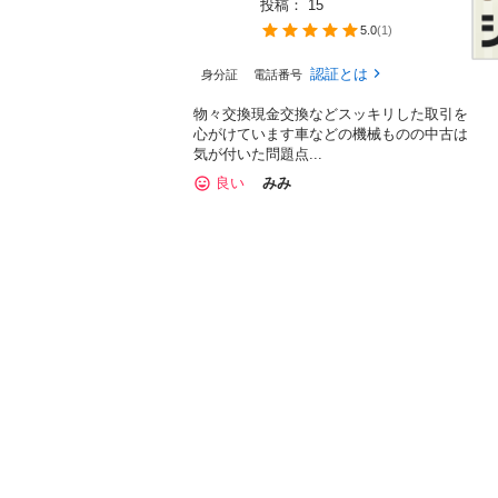
投稿： 
15
5.0
(
1
)
認証とは
身分証
電話番号
物々交換現金交換などスッキリした取引を
心がけています車などの機械ものの中古は
気が付いた問題点...
良い
みみ