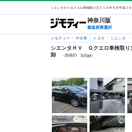
神奈川
版
都道府県選択
ジモティー
中古車
トヨタ
シエンタ
シエンタＨＶ Ｇクエロ車検取り
卸
（投稿ID : 1p2ggi）