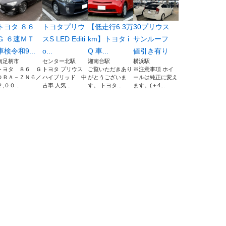
トヨタ ８６
トヨタプリウ
【低走行6.3万
30プリウス
Ｇ ６速ＭＴ
スS LED Editi
km】トヨタ i
サンルーフ
車検令和9...
o...
Q 車...
値引き有り
南足柄市
センター北駅
湘南台駅
横浜駅
トヨタ ８６ Ｇ
トヨタ プリウス
ご覧いただきあり
※注意事項 ホイ
ＤＢＡ－ＺＮ６／
ハイブリッド 中
がとうございま
ールは純正に変え
２,００...
古車 人気...
す。 トヨタ...
ます。(＋4...