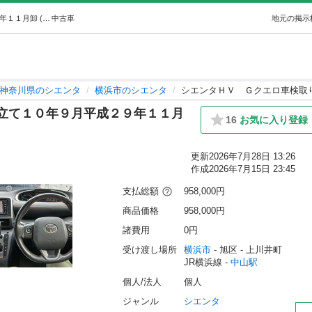
シエンタＨＶＧクエロ車検取り立て１０年９月平成２９年１１月卸 (鈴木さんさん) 中山のシエンタの中古車｜ジモティー
中古車
地元の掲示
神奈川県のシエンタ
横浜市のシエンタ
シエンタＨＶ Ｇクエロ車検取
立て１０年９月平成２９年１１月
16
お気に入り登録
更新
2026年7月28日 13:26
作成
2026年7月15日 23:45
支払総額
958,000円
商品価格
958,000円
諸費用
0円
受け渡し場所
横浜市
 - 旭区
 - 上川井町
JR横浜線 - 
中山駅
個人/法人
個人
ジャンル
シエンタ