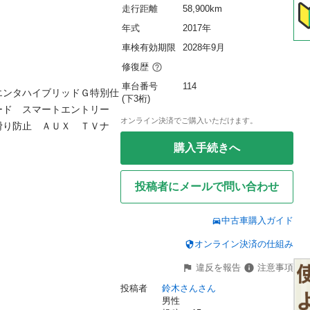
走行距離
58,900km
年式
2017年
車検有効期限
2028年9月
修復歴
車台番号
114
エンタハイブリッドＧ特別仕
(下3桁)
ード　スマートエントリー　
オンライン決済でご購入いただけます。
滑り防止　ＡＵＸ　ＴＶナ
購入手続きへ
投稿者にメールで問い合わせ
中古車購入ガイド
オンライン決済の仕組み
違反を報告
注意事項
投稿者
鈴木さんさん
男性