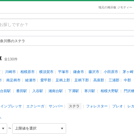
地元の掲示板 ジモティー
奈川県のステラ
車
全130件
市
川崎市
相模原市
横須賀市
平塚市
鎌倉市
藤沢市
小田原市
茅ヶ崎
市
南足柄市
綾瀬市
愛甲郡
足柄上郡
足柄下郡
高座郡
三浦郡
中郡
台前駅
番田駅
入谷駅
湘南台駅
下溝駅
寒川駅
相模大野駅
門沢
インプレッサ
エクシーガ
サンバー
ステラ
フォレスター
プレオ
レ
人
~