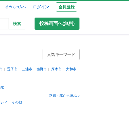
ログイン
会員登録
初めての方へ
投稿画面へ(無料)
検索
人気キーワード
市
逗子市
三浦市
秦野市
厚木市
大和市
橋駅
路線・駅から選ぶ
ガシィ
その他