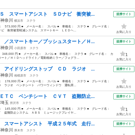
Ｓ スマートアシスト ＳＤナビ 衝突被...
提携サイト
年
神奈川
横浜市
ステラ
格： 573,000 円 ■ メーカー名： スバル ■ 車種名： ステラ ■ グレード名：
ビ 衝突被害軽減システム スマートキー ＬＥＤヘ...
お気に入り
 ／スマートキー／プッシュスタート／Ｈ...
提携サイト
年
神奈川
小田原市
ステラ
 348,000 円 ■ メーカー名： スバル ■ 車種名： ステラ ■ グレード名： カ
1
ート／ＨＩＤヘッドライト／電動格納ミラー／フォグラ...
お気に入り
 アイドリングストップ ＣＤ ラジオ ...
提携サイト
年
神奈川
相模原市
ステラ
格： 178,000 円 ■ メーカー名： スバル ■ 車種名： ステラ ■ グレード名：
 ラジオ ベンチシート パワーウィンドウ 運転席...
お気に入り
ＥＴＣ ベンチシート ＣＶＴ 盗難防止...
提携サイト
年
埼玉
所沢市
ステラ
格： 145,000 円 ■ メーカー名： スバル ■ 車種名： ステラ ■ グレード名：
1
 盗難防止システム ＡＢＳ ミュージックプレイヤ...
お気に入り
 スマートアシスト 平成２５年式 走行...
提携サイト
年
神奈川
厚木市
ステラ