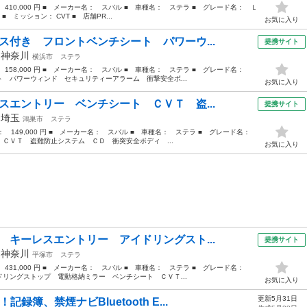
 410,000 円 ■ メーカー名： スバル ■ 車種名： ステラ ■ グレード名： Ｌ
■ ミッション： CVT ■ 店舗PR...
お気に入り
ス付き フロントベンチシート パワーウ...
提携サイト
年
神奈川
横浜市
ステラ
： 158,000 円 ■ メーカー名： スバル ■ 車種名： ステラ ■ グレード名：
 パワーウィンド セキュリティーアラーム 衝撃安全ボ...
お気に入り
スエントリー ベンチシート ＣＶＴ 盗...
提携サイト
年
埼玉
鴻巣市
ステラ
格： 149,000 円 ■ メーカー名： スバル ■ 車種名： ステラ ■ グレード名：
ＣＶＴ 盗難防止システム ＣＤ 衝突安全ボディ ...
お気に入り
 キーレスエントリー アイドリングスト...
提携サイト
年
神奈川
平塚市
ステラ
： 431,000 円 ■ メーカー名： スバル ■ 車種名： ステラ ■ グレード名：
リングストップ 電動格納ミラー ベンチシート ＣＶＴ...
お気に入り
更新5月31日
簿、禁煙ナビBluetooth E...