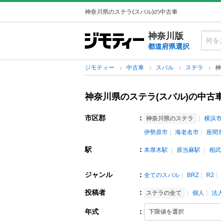
神奈川県のステラ(スバル)の中古車
神奈川版
都道府県選択
ジモティー
中古車
スバル
ステラ
神
神奈川県のステラ(スバル)の中古
市区郡
：
神奈川県のステラ
横浜
伊勢原市
海老名市
座間
駅
：
本厚木駅
原当麻駅
相武
ジャンル
：
全てのスバル
BRZ
R2
投稿者
：
ステラの全て
個人
法
年式
：