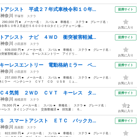
トアシスト 平成２７年式車検令和１０年...
提携サイト
年
神奈川
平塚市
ステラ
： 290,000 円 ■ メーカー名： スバル ■ 車種名： ステラ ■ グレード名：
令和１０年２月走行５６０００キロタイミングチェーン修...
お気に入り
トアシスト ナビ ４ＷＤ 衝突被害軽減...
提携サイト
年
神奈川
小田原市
ステラ
格： 609,000 円 ■ メーカー名： スバル ■ 車種名： ステラ ■ グレード名：
突被害軽減システム キーレスエントリー アイドリ...
お気に入り
キーレスエントリー 電動格納ミラー ベ...
提携サイト
年
神奈川
小田原市
ステラ
格： 257,000 円 ■ メーカー名： スバル ■ 車種名： ステラ ■ グレード名：
ミラー ベンチシート ＣＶＴ ＣＤ ＵＳＢ ミュ...
お気に入り
Ｃ４気筒 ２ＷＤ ＣＶＴ キーレス タ...
提携サイト
年
神奈川
相模原市
ステラ
： 78,000 円 ■ メーカー名： スバル ■ 車種名： ステラ ■ グレード名：
2
レス タイミングベルト 交換整備済 ■ 排気量： 6...
お気に入り
Ｓ スマートアシスト ＥＴＣ バックカ...
提携サイト
年
神奈川
高座郡
ステラ
格： 822,000 円 ■ メーカー名： スバル ■ 車種名： ステラ ■ グレード名：