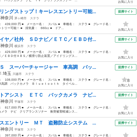
 バックカメラ ナビ ＴＶ クリアランスソナー ...
お気に入り
リングストップ！キーレスエントリー可能...
提携サイト
年
神奈川
茅ヶ崎市
ステラ
格： 439,000 円 ■ メーカー名： スバル ■ 車種名： ステラ ■ グレード名：
ー可能！ ■ 排気量： 660cc ■ ドア...
お気に入り
イヤ／社外 ＳＤナビ／ＥＴＣ／ＥＢＤ付...
提携サイト
年
神奈川
横浜市
ステラ
格： 429,000 円 ■ メーカー名： スバル ■ 車種名： ステラ ■ グレード名：
／ＥＢＤ付ＡＢＳ／横滑り防止装置／アイドリングス...
お気に入り
Ｓ スーパーチャージャー 車高調 バッ...
提携サイト
6年
埼玉
川越市
ステラ
格： 108,000 円 ■ メーカー名： スバル ■ 車種名： ステラ ■ グレード名：
8
高調 バックカメラ Ｂｌｕｅｔｏｏｔｈ タイベル...
お気に入り
トアシスト ＥＴＣ バックカメラ ナビ...
提携サイト
年
神奈川
平塚市
ステラ
格： 817,000 円 ■ メーカー名： スバル ■ 車種名： ステラ ■ グレード名：
メラ ナビ クリアランスソナー 衝突被害軽減シス...
お気に入り
スエントリー ＭＴ 盗難防止システム ...
提携サイト
年
神奈川
平塚市
ステラ
格： 397,000 円 ■ メーカー名： スバル ■ 車種名： ステラ ■ グレード名：