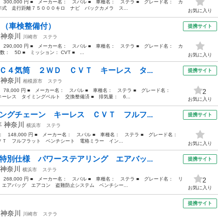
 300,000 円 ■ メーカー名： スバル ■ 車種名： ステラ ■ グレード名： カ
式 走行距離７５０００キロ ナビ バックカメラ ス...
お気に入り
 （車検整備付）
提携サイト
年
神奈川
川崎市
ステラ
 290,000 円 ■ メーカー名： スバル ■ 車種名： ステラ ■ グレード名： カ
： 5D ■ ミッション： CVT ■ ...
お気に入り
Ｃ４気筒 ２ＷＤ ＣＶＴ キーレス タ...
提携サイト
年
神奈川
相模原市
ステラ
： 78,000 円 ■ メーカー名： スバル ■ 車種名： ステラ ■ グレード名：
2
レス タイミングベルト 交換整備済 ■ 排気量： 6...
お気に入り
ングチェーン キーレス ＣＶＴ フルフ...
提携サイト
年
神奈川
横浜市
ステラ
格： 148,000 円 ■ メーカー名： スバル ■ 車種名： ステラ ■ グレード名：
Ｔ フルフラット ベンチシート 電格ミラー イン...
お気に入り
特別仕様 パワーステアリング エアバッ...
提携サイト
神奈川
横浜市
ステラ
 268,000 円 ■ メーカー名： スバル ■ 車種名： ステラ ■ グレード名： リ
2
エアバッグ エアコン 盗難防止システム ベンチシー...
お気に入り
）
提携サイト
年
神奈川
川崎市
ステラ