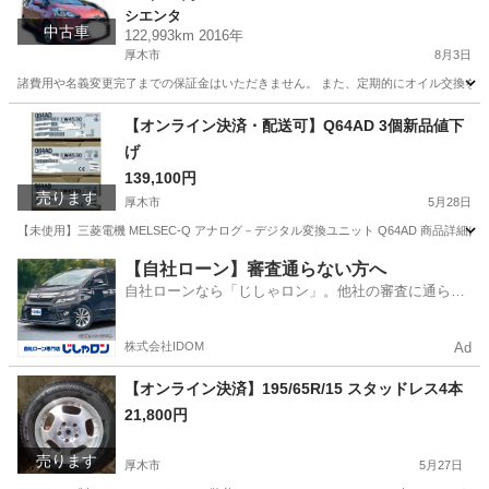
シエンタ
中古車
122,993km 2016年
厚木市
8月3日
諸費用や名義変更完了までの保証金はいただきません。 また、定期的にオイル交換を実
神奈川
厚木市
シエンタ
車両
【オンライン決済・配送可】Q64AD 3個新品値下
げ
139,100円
売ります
厚木市
5月28日
【未使用】三菱電機 MELSEC-Q アナログ－デジタル変換ユニット Q64AD 商品詳
神奈川
厚木市
その他
三菱電機
【自社ローン】審査通らない方へ
自社ローンなら「じしゃロン」。他社の審査に通らな
かった方も
株式会社IDOM
Ad
【オンライン決済】195/65R/15 スタッドレス4本
21,800円
売ります
厚木市
5月27日