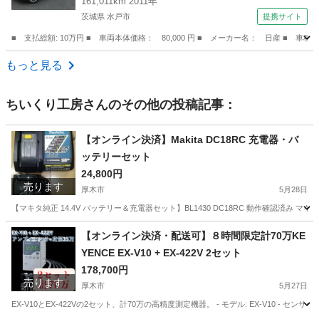
161,011km 2011年
茨城県 水戸市
提携サイト
■ 支払総額: 10万円 ■ 車両本体価格： 80,000 円 ■ メーカー名： 日産 ■ 車
茨城
水戸市
その他
もっと見る
ちいくり工房
さんのその他の投稿記事：
【オンライン決済】Makita DC18RC 充電器・バ
ッテリーセット
24,800円
売ります
厚木市
5月28日
【マキタ純正 14.4V バッテリー＆充電器セット】BL1430 DC18RC 動作確認済み マキタ純
神奈川
厚木市
その他
充電器
【オンライン決済・配送可】８時間限定計70万KE
YENCE EX-V10 + EX-422V 2セット
178,700円
売ります
厚木市
5月27日
EX-V10とEX-422Vの2セット、計70万の高精度測定機器。 - モデル: EX-V10 - センサー: