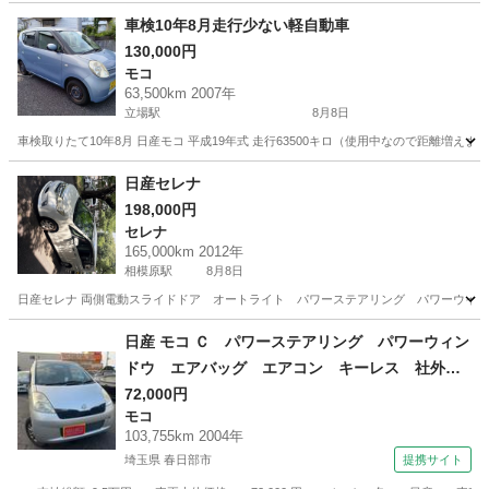
車検10年8月走行少ない軽自動車
130,000円
モコ
63,500km 2007年
立場駅
8月8日
車検取りたて10年8月 日産モコ 平成19年式 走行63500キロ（使用中なので距離増
神奈川
横浜市
立場駅
モコ
日産セレナ
198,000円
セレナ
165,000km 2012年
相模原駅
8月8日
日産セレナ 両側電動スライドドア オートライト パワーステアリング パワーウイ
神奈川
相模原市
相模原駅
セレナ
日産 モコ Ｃ パワーステアリング パワーウィン
ドウ エアバッグ エアコン キーレス 社外ナ
ビ ＣＤ ＤＶＤ ＥＴＣ 社外ＡＷ （検9.12）
72,000円
モコ
103,755km 2004年
埼玉県 春日部市
提携サイト