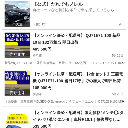
神奈川
厚木市
その他
ユニット
【公式】だれでもノレル
自社ローンなど特別な条件で車を探しているなら！金
利0%で車をご提供、ノレル独自与信システム。
（株）ICT
Ad
【オンライン決済・配送可】 QJ71E71-100 新品
10台 182万相当 即日出荷
469,500円
売ります
横浜市
5月28日
新品のQJ71E71-100、即日出荷可能、数量10台、182万円。 - モデル: OJ71E71-100 - 数量
神奈川
横浜市
その他
ユニット
【オンライン決済・配送可】【2台セット】三菱電
機 QJ71E71-100 当日17時までの購入で即日出荷
105,000円
売ります
横浜市
5月28日
【未使用】三菱電機 MELSEC-Q Ethernetインタフェースユニット QJ71E71-100 MITSUB
神奈川
横浜市
その他
三菱電機
【オンライン決済・配送可】限定価格/メンテ⭕️/タ
イヤバリ溝/シエンタ｜車検R10.1｜修復歴なし｜
諸費用0円｜即乗りOK
539,500円