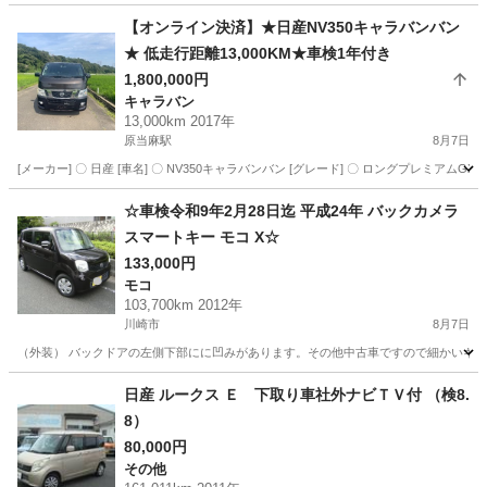
神奈川
藤沢市
湘南台駅
デイズ
車両
【オンライン決済】★日産NV350キャラバンバン
★ 低走行距離13,000KM★車検1年付き
1,800,000円
キャラバン
13,000km 2017年
原当麻駅
8月7日
[メーカー] 〇 日産 [車名] 〇 NV350キャラバンバン [グレード] 〇 ロングプレミアムGX [型式] 〇
神奈川
相模原市
原当麻駅
キャラバン
☆車検令和9年2月28日迄 平成24年 バックカメラ
スマートキー モコ X☆
133,000円
モコ
103,700km 2012年
川崎市
8月7日
（外装） バックドアの左側下部にに凹みがあります。その他中古車ですので細かいキズや
神奈川
川崎市
モコ
日産 ルークス Ｅ 下取り車社外ナビＴＶ付 （検8.
8）
80,000円
その他