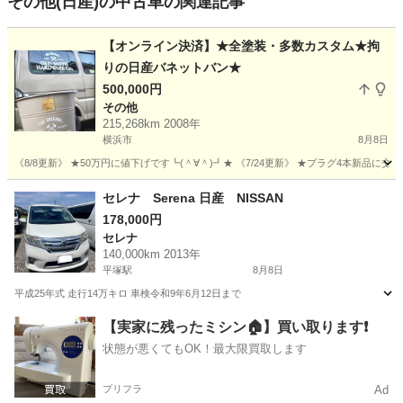
その他(日産)の中古車の関連記事
【オンライン決済】★全塗装・多数カスタム★拘
りの日産バネットバン★
500,000円
その他
215,268km 2008年
横浜市
8月8日
《8/8更新》 ★50万円に値下げです┗(＾∀＾)┛★ 《7/24更新》 ★プラグ4本新品に
神奈川
横浜市
その他
走行距離
セレナ Serena 日産 NISSAN
178,000円
セレナ
140,000km 2013年
平塚駅
8月8日
平成25年式 走行14万キロ 車検令和9年6月12日まで
神奈川
平塚市
平塚駅
セレナ
【実家に残ったミシン🏠】買い取ります❗️
状態が悪くてもOK！最大限買取します
プリフラ
Ad