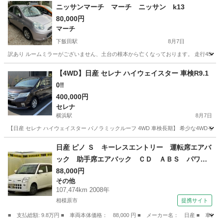
神奈川
秦野市
秦野駅
リーフ
ニッサンマーチ マーチ ニッサン k13
80,000円
マーチ
下飯田駅
8月7日
訳あり ルームミラーがございません、土台の根本から亡くなっております。 走行4500
神奈川
横浜市
下飯田駅
マーチ
【4WD】日産 セレナ ハイウェイスター 車検R9.1
0‼️
400,000円
セレナ
横浜駅
8月7日
【日産 セレナ ハイウェイスター パノラミックルーフ 4WD 車検長期】 希少な4WD
神奈川
横浜市
横浜駅
セレナ
パノラミックルーフ
日産 ピノ Ｓ キーレスエントリー 運転席エアバ
ック 助手席エアバック ＣＤ ＡＢＳ パワー
ステアリング （検9.9）
88,000円
その他
107,474km 2008年
相模原市
提携サイト
■ 支払総額: 9.8万円 ■ 車両本体価格： 88,000 円 ■ メーカー名： 日産