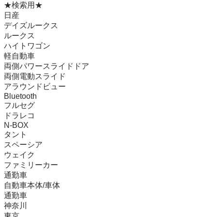
★検索用★

日産

デイズルークス

ルークス

ハイトワゴン

軽自動車

両側パワースライドドア

両側電動スライド

アラウンドビュー

Bluetooth

フルセグ

ドラレコ

N-BOX

タント

スペーシア

ウェイク

ファミリーカー

通勤車

自動車本体/車体

通勤車

神奈川

東京
