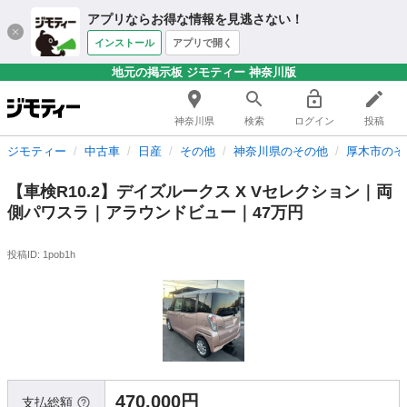
アプリならお得な情報を見逃さない！
インストール
アプリで開く
地元の掲示板 ジモティー 神奈川版
神奈川県
検索
ログイン
投稿
ジモティー
中古車
日産
その他
神奈川県のその他
厚木市のそ
【車検R10.2】デイズルークス X Vセレクション｜両
側パワスラ｜アラウンドビュー｜47万円
投稿ID: 1pob1h
470,000円
支払総額