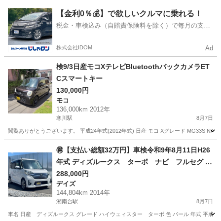
神奈川
相模原市
その他
【金利0％💰】で欲しいクルマに乗れる！
税金・車検込み（自賠責保険料を除く）で毎月の支払
額は一定の自社ローン🚗
株式会社IDOM
Ad
検9/3日産モコXテレビBluetoothバックカメラET
Cスマートキー
130,000円
モコ
136,000km 2012年
寒川駅
8月7日
閲覧ありがとうございます。 平成24年式(2012年式) 日産 モコ Xグレード MG33S NA
神奈川
高座郡
寒川駅
モコ
🉐【支払い総額32万円】車検令和9年8月11日H26
年式 ディズルークス ターボ ナビ フルセグ 調
子良好 修復歴無し 乗って帰れる！
288,000円
デイズ
144,804km 2014年
湘南台駅
8月7日
車名 日産 ディズルークス グレード ハイウェィスター ターボ 色 パール 年式 平成26年8月 車検