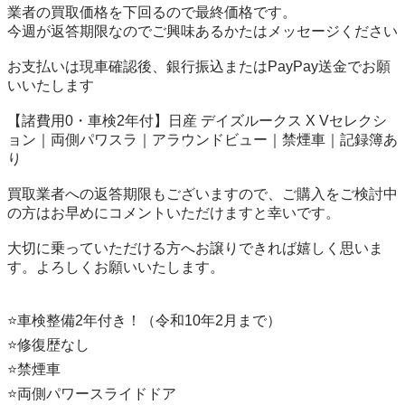
業者の買取価格を下回るので最終価格です。

今週が返答期限なのでご興味あるかたはメッセージください

お支払いは現車確認後、銀行振込またはPayPay送金でお願
いいたします

【諸費用0・車検2年付】日産 デイズルークス X Vセレクシ
ョン｜両側パワスラ｜アラウンドビュー｜禁煙車｜記録簿あ
り

買取業者への返答期限もございますので、ご購入をご検討中
の方はお早めにコメントいただけますと幸いです。

大切に乗っていただける方へお譲りできれば嬉しく思いま
す。よろしくお願いいたします。

⭐️車検整備2年付き！（令和10年2月まで）

⭐️修復歴なし

⭐️禁煙車

⭐️両側パワースライドドア
