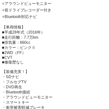
⭐️アラウンドビューモニター

⭐️前ドライブレコーダー付き

⭐️Bluetooth対応ナビ

【車両情報】

■平成28年式（2016年）

■走行距離：7.7万km

■排気量：660cc

■カラー：ピンクⅡ

■2WD（FF）

■CVT

■修復歴なし

【装備充実！】

・SDナビ

・フルセグTV

・DVD再生

・Bluetooth接続

・アラウンドビューモニター

・スマートキー

・衝突被害軽減ブレーキ
