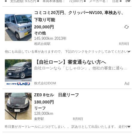
■ 支払総額: 9.5万円 ■ 車両本体価格： 72,000 円 ■ メーカー名： 日産
埼玉
春日部市
モコ
コミコミ20万円、クリッパーNV100, 車検あり、
下取り可能
200,000円
その他
145,900km 2013年
相武台前駅
8月8日
他にも出品している車がありますので、 下記のリンクをクリックしてみてください。 https://jmty.jp/p
神奈川
相模原市
相武台前駅
その他
クリッパー
【自社ローン】審査通らない方へ
自社ローンなら「じしゃロン」。他社の審査に通らな
かった方も
株式会社IDOM
Ad
ZE0 8セル 日産リーフ
180,000円
リーフ
128,000km
秦野駅
8月8日
昨日妻がガードレールにぶつけてしまい。。 訳ありとして出品いたします。 走行や機