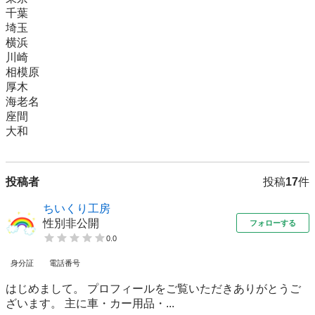
千葉

埼玉

横浜

川崎

相模原

厚木

海老名

座間

大和
投稿者
投稿
17
件
ちいくり工房
性別非公開
フォローする
0.0
身分証
電話番号
はじめまして。 プロフィールをご覧いただきありがとうご
ざいます。 主に車・カー用品・...