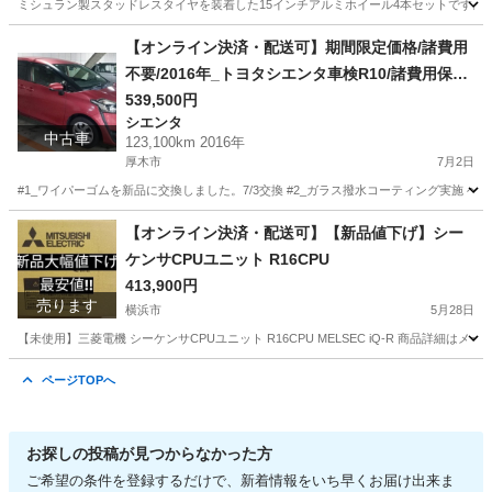
ミシュラン製スタッドレスタイヤを装着した15インチアルミホイール4本セットです。 【商
神奈川
厚木市
タイヤ、ホイール
【オンライン決済・配送可】期間限定価格/諸費用
不要/2016年_トヨタシエンタ車検R10/諸費用保証
金0/オイル交換6月実施済/その他費用や、名義変更
539,500円
シエンタ
まで3万お預かりしますなど、追加で請求する人も
中古車
123,100km 2016年
居ますが一切不要、全込価格
厚木市
7月2日
#1_ワイパーゴムを新品に交換しました。7/3交換 #2_ガラス撥水コーティング実施 ヘッ
神奈川
厚木市
シエンタ
車両
【オンライン決済・配送可】【新品値下げ】シー
ケンサCPUユニット R16CPU
413,900円
売ります
横浜市
5月28日
【未使用】三菱電機 シーケンサCPUユニット R16CPU MELSEC iQ-R 商品詳
神奈川
横浜市
その他
シーケンサ
ページTOPへ
お探しの投稿が見つからなかった方
ご希望の条件を登録するだけで、新着情報をいち早くお届け出来ま