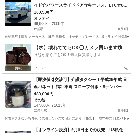
イド☆パワースライドドア☆キーレス、ETC☆8万
km☆オーディオ☆ekワゴン
109,900円
オッティ
89,900km 2008年
辻堂駅
8月4日
自動車基本情報 メーカー名 日産 車種名 オッティ グレード名 Sスライド 排気量 660 cc
神奈川
藤沢市
辻堂駅
オッティ
【求】壊れててもOK⭕️カメラ買います📷
状態が悪くてもOK！最大限買取します
プリフラ
Ad
【即決値引交渉可】介護タクシー！平成25年式 日
産バネット 福祉車両 スロープ付き・8ナンバー
480,000円
その他
147,000km 2013年
二俣川駅
8月4日
保管場所少ない為 早めに取引したいので 値引交渉可 【格安】平成25年式 日産バネット
神奈川
横浜市
二俣川駅
その他
【オンライン決済】9月6日までの販売 US風仕