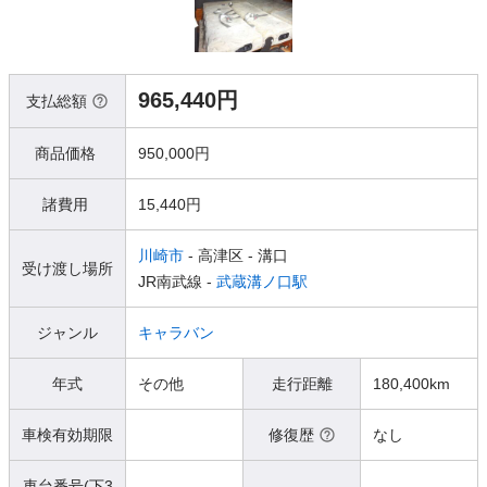
965,440円
支払総額
商品価格
950,000円
諸費用
15,440円
川崎市
- 高津区
- 溝口
受け渡し場所
JR南武線 -
武蔵溝ノ口駅
ジャンル
キャラバン
年式
その他
走行距離
180,400km
車検有効期限
修復歴
なし
車台番号(下3