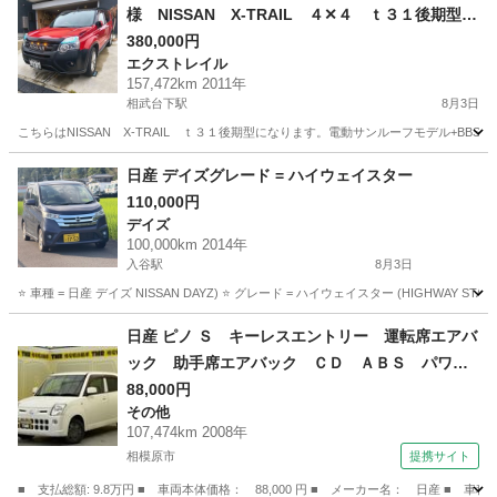
様 NISSAN X-TRAIL ４✕４ ｔ３１後期型
サンルーフモデル+BBSスタッドレス+その他おま
380,000円
エクストレイル
け付き 値下げしました!!
157,472km 2011年
相武台下駅
8月3日
こちらはNISSAN X-TRAIL ｔ３１後期型になります。電動サンルーフモデル+BB
神奈川
厚木市
相武台下駅
エクストレイル
走行距離
日産 デイズグレード = ハイウェイスター
110,000円
デイズ
100,000km 2014年
入谷駅
8月3日
⭐️ 車種 = 日産 デイズ NISSAN DAYZ) ⭐️ グレード = ハイウェイスター (HIGHWAY STAR) ⭐
神奈川
厚木市
入谷駅
デイズ
車両
日産 ピノ Ｓ キーレスエントリー 運転席エアバ
ック 助手席エアバック ＣＤ ＡＢＳ パワー
ステアリング （検9.9）
88,000円
その他
107,474km 2008年
相模原市
提携サイト
■ 支払総額: 9.8万円 ■ 車両本体価格： 88,000 円 ■ メーカー名： 日産