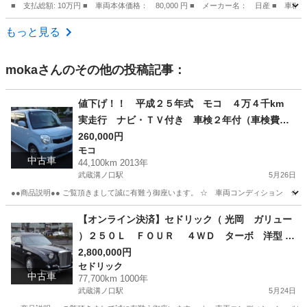
■ 支払総額: 10万円 ■ 車両本体価格： 80,000 円 ■ メーカー名： 日産 ■ 車
茨城
水戸市
その他
もっと見る
moka
さんのその他の投稿記事：
値下げ！！ 平成２５年式 モコ ４万４千km
実走行 ナビ・ＴＶ付き 車検２年付（車検費用
含む）
260,000円
モコ
中古車
44,100km 2013年
武蔵溝ノ口駅
5月26日
●●商品説明●● ご覧頂きまして誠に有難う御座います。 ☆ 車両コンディション ☆ 
神奈川
川崎市
武蔵溝ノ口駅
モコ
車両
【オンライン決済】セドリック（ 光岡 ガリュー
）２５０Ｌ ＦＯＵＲ ４ＷＤ ターボ 洋型 霊
柩車 レザートップ ナビ・バックモニター 予
2,800,000円
セドリック
備検査対応
中古車
77,700km 1000年
武蔵溝ノ口駅
5月24日