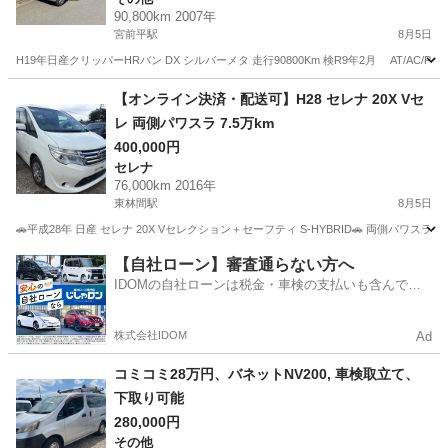
90,800km 2007年
宮前平駅
8月5日
H19年日産クリッパーHRバン DX シルバーメタ 走行90800Km 検R9年2月 AT/A
神奈川
川崎市
宮前平駅
その他
クリッパー
【オンライン決済・配送可】H28 セレナ 20X Vセ
レ 両側パワスラ 7.5万km
400,000円
セレナ
76,000km 2016年
東林間駅
8月5日
🚗平成28年 日産 セレナ 20X Vセレクション＋セーフティ S-HYBRID🚗 両側パ
神奈川
相模原市
東林間駅
セレナ
【自社ローン】審査通らない方へ
IDOMの自社ローンは税金・車検の支払いも含んでい
るので毎月の支払額は一定
株式会社IDOM
Ad
コミコミ28万円、バネットNV200, 車検取立て、
下取り可能
280,000円
その他