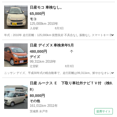
神奈川
海老名市
厚木駅
エルグランド
日産モコ 車検なし。
65,000円
モコ
125,000km 2010年
入谷駅
8月3日
年式：2010年 走行距離：125,000km 状態良好 不具合なし 振動なし スマートキー 
神奈川
厚木市
入谷駅
モコ
日産 デイズ X 車検来年5月
480,000円
デイズ
99,311km 2018年
辻堂駅
8月3日
ニッサン デイズ、平成30年式の軽自動車で、走行距離は99,311km。鮮やかなオレ
神奈川
藤沢市
辻堂駅
デイズ
走行距離
日産 ルークス Ｅ 下取り車社外ナビＴＶ付 （検8.
8）
80,000円
その他
161,011km 2011年
茨城県 水戸市
提携サイト