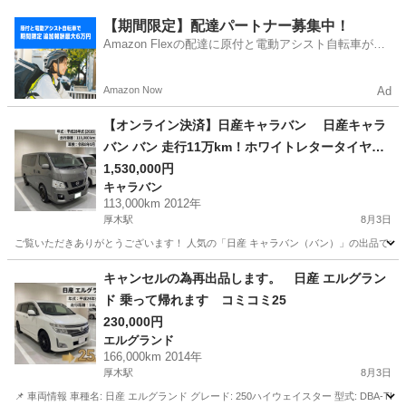
神奈川
相模原市
その他
【期間限定】配達パートナー募集中！
Amazon Flexの配達に原付と電動アシスト自転車が登
場！
Amazon Now
Ad
【オンライン決済】日産キャラバン 日産キャラ
バン バン 走行11万km！ホワイトレタータイヤ仕
様・カスタム
1,530,000円
キャラバン
113,000km 2012年
厚木駅
8月3日
ご覧いただきありがとうございます！ 人気の「日産 キャラバン（バン）」の出品です。
神奈川
海老名市
厚木駅
キャラバン
キャンセルの為再出品します。 日産 エルグラン
ド 乗って帰れます コミコミ25
230,000円
エルグランド
166,000km 2014年
厚木駅
8月3日
📌 車両情報 車種名: 日産 エルグランド グレード: 250ハイウェイスター 型式: DBA-TE52（2WD /