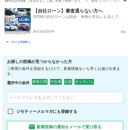
●●商品説明●● ご覧頂きまして誠に有難う御座います。 ☆ 車両コンディション ☆
神奈川
川崎市
武蔵溝ノ口駅
セドリック
車両
【自社ローン】審査通らない方へ
IDOMの自社ローンは税金・車検の支払いも含んでい
るので毎月の支払額は一定
株式会社IDOM
Ad
ページTOPへ
お探しの投稿が見つからなかった方
ご希望の条件を登録するだけで、新着情報をいち早くお届け出来ま
す。
神奈川県
中古車
日産
キャラバン
選択中の条件
ジモティーメルマガにも登録する
新着投稿の通知をメールで受け取る