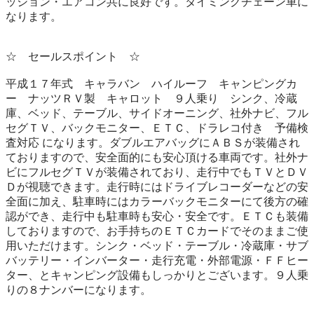
ッション・エアコン共に良好です。タイミングチェーン車に
なります。

☆　セールスポイント　☆

平成１７年式　キャラバン　ハイルーフ　キャンピングカ
ー　ナッツＲＶ製　キャロット　９人乗り　シンク、冷蔵
庫、ベッド、テーブル、サイドオーニング、社外ナビ、フル
セグＴＶ、バックモニター、ＥＴＣ、ドラレコ付き　予備検
査対応 になります。ダブルエアバッグにＡＢＳが装備され
ておりますので、安全面的にも安心頂ける車両です。社外ナ
ビにフルセグＴＶが装備されており、走行中でもＴＶとＤＶ
Ｄが視聴できます。走行時にはドライブレコーダーなどの安
全面に加え、駐車時にはカラーバックモニターにて後方の確
認ができ、走行中も駐車時も安心・安全です。ＥＴＣも装備
しておりますので、お手持ちのＥＴＣカードでそのままご使
用いただけます。シンク・ベッド・テーブル・冷蔵庫・サブ
バッテリー・インバーター・走行充電・外部電源・ＦＦヒー
ター、とキャンピング設備もしっかりとございます。９人乗
りの８ナンバーになります。
