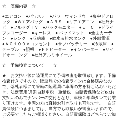
☆　装備内容　☆

●エアコン　●パワステ　●パワーウィンドウ　●集中ドアロ
ック　●Ｗエアバッグ　●ＡＢＳ　●リアエアコン　●社外ナ
ビ　●フルセグＴＶ　●バックモニター　●ＥＴＣ　●ドライ
ブレコーダー　●キーレス　● ベッドマット　●全面カーテ
ン　●シンク　●収納庫　●給水＆排水タンク　●外部電源　
●ＡＣ１００Ｖコンセント　●サブバッテリー　●冷蔵庫　●
テーブル　●照明　●ＦＦヒーター　●インバーター　●サイ
ドオーニング　●社外アルミホイール

☆　予備検査について　　☆

★　お支払い後に陸運局にて予備検査を取得致します。予備
検査付きですので、陸運局での検査ラインは合格済みなの
で、落札者様にて管轄の陸運局に車両の方を持ち込みいただ
き、法定費用(月割自動車税・重量税・自賠責保険など)のお
支払いのみでナンバーの交付となり、車検２年満タンでお乗
り頂けます。車両の方は直接お引き取りも可能です。　自賠
責保険につきましては、当方でも取扱いが御座いますので、
ご必要でしたらご相談ください。自賠責保険はどちらでご加