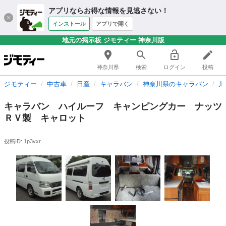
アプリならお得な情報を見逃さない！
インストール
アプリで開く
地元の掲示板 ジモティー 神奈川版
神奈川県
検索
ログイン
投稿
ジモティー
中古車
日産
キャラバン
神奈川県のキャラバン
川
キャラバン ハイルーフ キャンピングカー ナッツ
ＲＶ製 キャロット
投稿ID: 1p3vxr