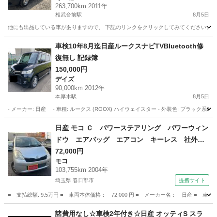
263,700km 2011年
相武台前駅
8月5日
他にも出品している車がありますので、 下記のリンクをクリックしてみてください。 https://jmty.jp/p
神奈川
相模原市
相武台前駅
その他
バネット
車検10年8月迄日産ルークスナビTVBluetooth修
復無し 記録簿
150,000円
デイズ
90,000km 2012年
本厚木駅
8月5日
- メーカー: 日産 - 車種: ルークス (ROOX) ハイウェイスター - 外装色: ブラック系
神奈川
厚木市
本厚木駅
デイズ
エンジン
日産 モコ Ｃ パワーステアリング パワーウィン
ドウ エアバッグ エアコン キーレス 社外ナ
ビ ＣＤ ＤＶＤ ＥＴＣ 社外ＡＷ （検9.12）
72,000円
モコ
103,755km 2004年
埼玉県 春日部市
提携サイト
■ 支払総額: 9.5万円 ■ 車両本体価格： 72,000 円 ■ メーカー名： 日産
埼玉
春日部市
モコ
諸費用なし☆車検2年付き☆日産 オッティS スラ