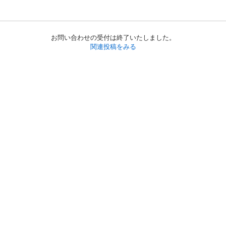
お問い合わせの受付は終了いたしました。
関連投稿をみる
初めての方へ
利用規約
プライバシーポリシー
プライバシー・ステートメント
健全化に資する運用方針
お問い合わせ
運営会社
サイトマップ
ご利用ガイド
フリーワードで探す
PC版で表示
都道府県選択
特定商取引法の表示
利用者情報の外部送信について