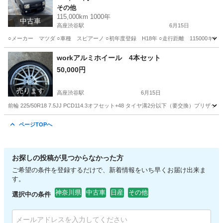
その他
115,000km 1000年
中古車
高座渋谷駅
6月15日
○メーカー マツダ ○車種 スピアーノ ○初年度登録 H18年 ○走行距離 115000キロ 
神奈川
大和市
高座渋谷駅
その他
workアルミホイール 4本セット
50,000円
売ります
高座渋谷駅
6月15日
前輪 225/50R18 7.5JJ PCD114.3オフセット+48 タイヤ溝2分以下（要交換）ブリザック rev
神奈川
大和市
高座渋谷駅
タイヤ、ホイール
ページTOPへ
お探しの投稿が見つからなかった方
ご希望の条件を登録するだけで、新着情報をいち早くお届け出来ま
す。
神奈川県
中古車
日産
その他
選択中の条件