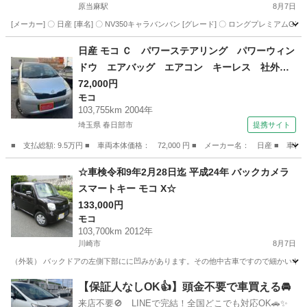
原当麻駅
8月7日
[メーカー] 〇 日産 [車名] 〇 NV350キャラバンバン [グレード] 〇 ロングプレミアムGX [型式] 〇
神奈川
相模原市
原当麻駅
キャラバン
日産 モコ Ｃ パワーステアリング パワーウィン
ドウ エアバッグ エアコン キーレス 社外ナ
ビ ＣＤ ＤＶＤ ＥＴＣ 社外ＡＷ （検9.12）
72,000円
モコ
103,755km 2004年
埼玉県 春日部市
提携サイト
■ 支払総額: 9.5万円 ■ 車両本体価格： 72,000 円 ■ メーカー名： 日産
埼玉
春日部市
モコ
☆車検令和9年2月28日迄 平成24年 バックカメラ
スマートキー モコ X☆
133,000円
モコ
103,700km 2012年
川崎市
8月7日
（外装） バックドアの左側下部にに凹みがあります。その他中古車ですので細かいキズや
神奈川
川崎市
モコ
【保証人なしOK👍】頭金不要で車買える🚘
来店不要🚫 LINEで完結！全国どこでも対応OK🚗✨