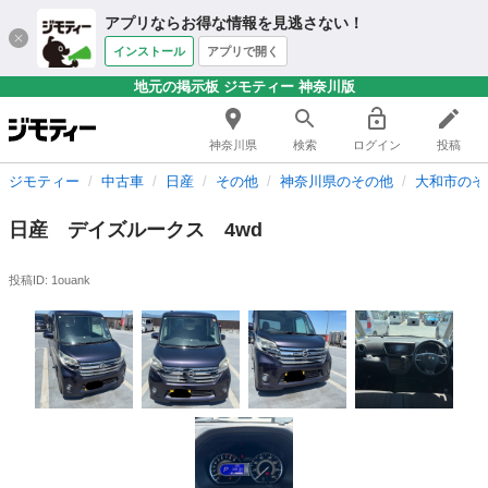
アプリならお得な情報を見逃さない！
インストール
アプリで開く
地元の掲示板 ジモティー 神奈川版
神奈川県
検索
ログイン
投稿
ジモティー
中古車
日産
その他
神奈川県のその他
大和市のそ
日産 デイズルークス 4wd
投稿ID: 1ouank