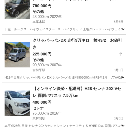
車検R9.11 ハイブリッド
790,000円
その他
43,000km 2022年
本厚木駅
8月6日
日産 ルークス ハイウェイスター X ハイブリッド 上級グレード・ハイウェイスターX 2W
神奈川
平塚市
本厚木駅
その他
クリッパーバンDX 走行9万キロ 検R9/2 お値引
き
225,000円
その他
90,800km 2007年
宮前平駅
8月5日
H19年日産クリッパーHRバン DX シルバーメタ 走行90800Km 検R9年2月 AT/A
神奈川
川崎市
宮前平駅
その他
クリッパー
【オンライン決済・配送可】H28 セレナ 20X Vセ
レ 両側パワスラ 7.5万km
400,000円
セレナ
76,000km 2016年
東林間駅
8月5日
🚗平成28年 日産 セレナ 20X Vセレクション＋セーフティ S-HYBRID🚗 両側パ