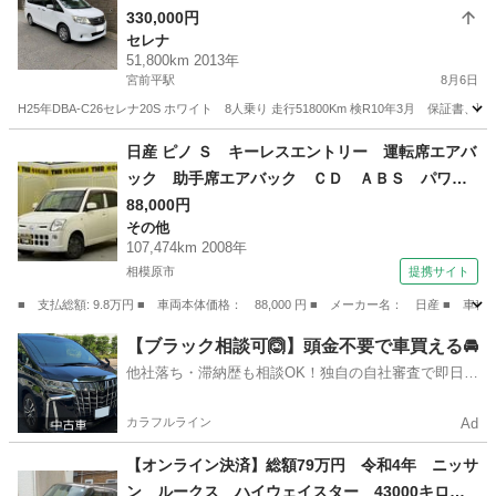
330,000円
セレナ
51,800km 2013年
宮前平駅
8月6日
H25年DBA-C26セレナ20S ホワイト 8人乗り 走行51800Km 検R10年3月 保証書、取
神奈川
川崎市
宮前平駅
セレナ
日産 ピノ Ｓ キーレスエントリー 運転席エアバ
ック 助手席エアバック ＣＤ ＡＢＳ パワー
ステアリング （検9.9）
88,000円
その他
107,474km 2008年
相模原市
提携サイト
■ 支払総額: 9.8万円 ■ 車両本体価格： 88,000 円 ■ メーカー名： 日産
神奈川
相模原市
その他
【ブラック相談可🙆】頭金不要で車買える🚘
他社落ち・滞納歴も相談OK！独自の自社審査で即日解
決✨
カラフルライン
Ad
【オンライン決済】総額79万円 令和4年 ニッサ
ン ルークス ハイウェイスター 43000キロ