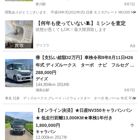
寒川駅
8月7日
閲覧ありがとうございます。 平成24年式(2012年式) 日産 モコ Xグレード MG33S NA
神奈川
高座郡
寒川駅
モコ
【何年も使っていない🧵】ミシンを査定
状態が悪くてもOK！最大限買取します
プリフラ
Ad
🉐【支払い総額32万円】車検令和9年8月11日H26
年式 ディズルークス ターボ ナビ フルセグ 調
子良好 修復歴無し 乗って帰れる！
288,000円
デイズ
144,804km 2014年
湘南台駅
8月7日
車名 日産 ディズルークス グレード ハイウェィスター ターボ 色 パール 年式 平成26年8月 車検
神奈川
藤沢市
湘南台駅
デイズ
車両
【オンライン決済】★日産NV350キャラバンバン
★ 低走行距離13,000KM★車検1年付き
1,800,000円
キャラバン
13,000km 2017年