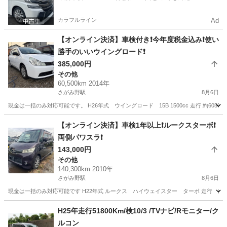
カラフルライン
Ad
【オンライン決済】車検付き❗️今年度税金込み❗️使い
勝手のいいウイングロード❗️
385,000円
その他
60,500km 2014年
さがみ野駅
8月6日
現金は一括のみ対応可能です。 H26年式 ウイングロード 15B 1500cc 走行 約60500k
神奈川
座間市
さがみ野駅
その他
【オンライン決済】車検1年以上❗️ルークスターボ❗️
両側パワスラ❗️
143,000円
その他
140,300km 2010年
さがみ野駅
8月6日
現金は一括のみ対応可能です H22年式 ルークス ハイウェイスター ターボ 走行 約14
神奈川
座間市
さがみ野駅
その他
ルークス
H25年走行51800Km/検10/3 /TVナビ/Rモニター/ク
ルコン