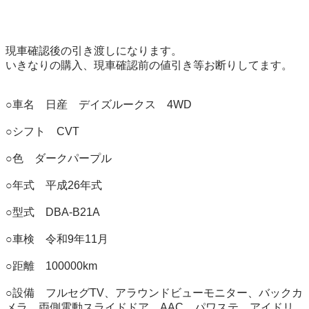
現車確認後の引き渡しになります。

いきなりの購入、現車確認前の値引き等お断りしてます。

○車名　日産　デイズルークス　4WD

○シフト　CVT

○色　ダークパープル

○年式　平成26年式

○型式　DBA-B21A

○車検　令和9年11月

○距離　100000km

○設備　フルセグTV、アラウンドビューモニター、バックカ
メラ、両側電動スライドドア、AAC、パワステ、アイドリ