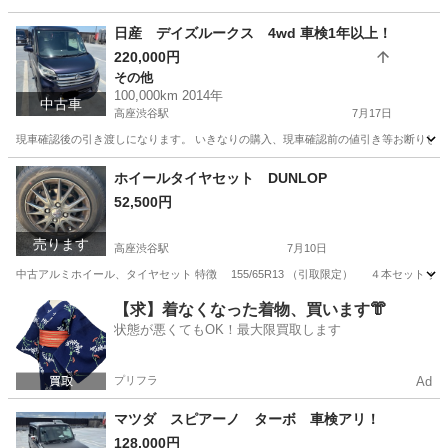
日産 デイズルークス 4wd 車検1年以上！
220,000円
その他
100,000km 2014年
中古車
高座渋谷駅
7月17日
現車確認後の引き渡しになります。 いきなりの購入、現車確認前の値引き等お断りしてます。 ○
神奈川
大和市
高座渋谷駅
その他
預かり金
ホイールタイヤセット DUNLOP
52,500円
売ります
高座渋谷駅
7月10日
中古アルミホイール、タイヤセット 特徴 155/65R13 （引取限定） ４本セット タ
神奈川
大和市
高座渋谷駅
タイヤ、ホイール
【求】着なくなった着物、買います👘
状態が悪くてもOK！最大限買取します
プリフラ
Ad
マツダ スピアーノ ターボ 車検アリ！
128,000円