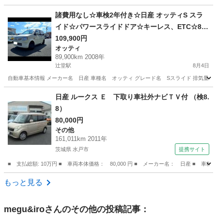
神奈川
相模原市
東林間駅
セレナ
諸費用なし☆車検2年付き☆日産 オッティS スラ
イド☆パワースライドドア☆キーレス、ETC☆8万
km☆オーディオ☆ekワゴン
109,900円
オッティ
89,900km 2008年
辻堂駅
8月4日
自動車基本情報 メーカー名 日産 車種名 オッティ グレード名 Sスライド 排気量 660 cc
神奈川
藤沢市
辻堂駅
オッティ
日産 ルークス Ｅ 下取り車社外ナビＴＶ付 （検8.
8）
80,000円
その他
161,011km 2011年
茨城県 水戸市
提携サイト
■ 支払総額: 10万円 ■ 車両本体価格： 80,000 円 ■ メーカー名： 日産 ■ 車
茨城
水戸市
その他
もっと見る
megu&iro
さんのその他の投稿記事：