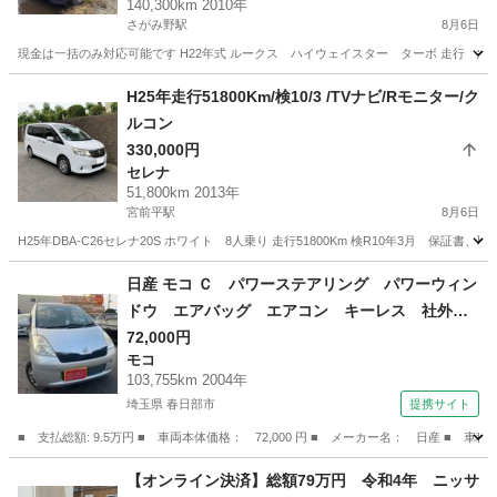
140,300km 2010年
さがみ野駅
8月6日
現金は一括のみ対応可能です H22年式 ルークス ハイウェイスター ターボ 走行 約14
神奈川
座間市
さがみ野駅
その他
ルークス
H25年走行51800Km/検10/3 /TVナビ/Rモニター/ク
ルコン
330,000円
セレナ
51,800km 2013年
宮前平駅
8月6日
H25年DBA-C26セレナ20S ホワイト 8人乗り 走行51800Km 検R10年3月 保証書、取
神奈川
川崎市
宮前平駅
セレナ
日産 モコ Ｃ パワーステアリング パワーウィン
ドウ エアバッグ エアコン キーレス 社外ナ
ビ ＣＤ ＤＶＤ ＥＴＣ 社外ＡＷ （検9.12）
72,000円
モコ
103,755km 2004年
埼玉県 春日部市
提携サイト
■ 支払総額: 9.5万円 ■ 車両本体価格： 72,000 円 ■ メーカー名： 日産
埼玉
春日部市
モコ
【オンライン決済】総額79万円 令和4年 ニッサ