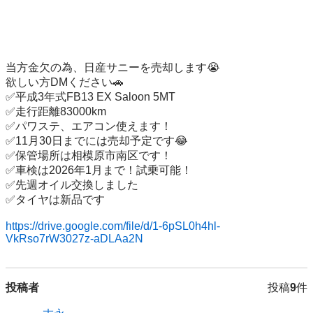
当方金欠の為、日産サニーを売却します😭

欲しい方DMください🚗

✅平成3年式FB13 EX Saloon 5MT

✅走行距離83000km

✅パワステ、エアコン使えます！

✅11月30日までには売却予定です😂

✅保管場所は相模原市南区です！

✅車検は2026年1月まで！試乗可能！

✅先週オイル交換しました

✅タイヤは新品です

https://drive.google.com/file/d/1-6pSL0h4hl-
VkRso7rW3027z-aDLAa2N
投稿者
投稿
9
件