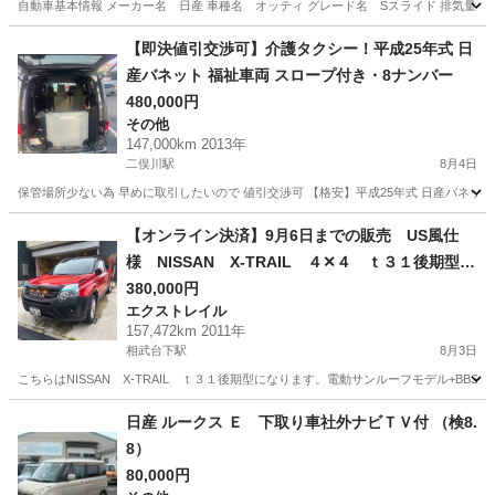
自動車基本情報 メーカー名 日産 車種名 オッティ グレード名 Sスライド 排気量 660 cc
神奈川
藤沢市
辻堂駅
オッティ
【即決値引交渉可】介護タクシー！平成25年式 日
産バネット 福祉車両 スロープ付き・8ナンバー
480,000円
その他
147,000km 2013年
二俣川駅
8月4日
保管場所少ない為 早めに取引したいので 値引交渉可 【格安】平成25年式 日産バネット
神奈川
横浜市
二俣川駅
その他
【オンライン決済】9月6日までの販売 US風仕
様 NISSAN X-TRAIL ４✕４ ｔ３１後期型
サンルーフモデル+BBSスタッドレス+その他おま
380,000円
エクストレイル
け付き 値下げしました!!
157,472km 2011年
相武台下駅
8月3日
こちらはNISSAN X-TRAIL ｔ３１後期型になります。電動サンルーフモデル+BB
神奈川
厚木市
相武台下駅
エクストレイル
走行距離
日産 ルークス Ｅ 下取り車社外ナビＴＶ付 （検8.
8）
80,000円