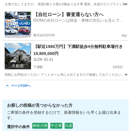
土地で出してますが、 母屋1棟と小屋が2棟あります🉐 電気、水道のライフライン有り ガス無し、
千葉
木更津市
下郡駅
土地販売/土地売買
【自社ローン】審査通らない方へ
IDOMの自社ローンは税金・車検の支払いも含んでい
るので毎月の支払額は一定
株式会社IDOM
Ad
【駅近1980万円】下溝駅徒歩4分無料駐車場付き
19,800,000円
3LDK 65.41
不動産
下溝駅
6月6日
気軽にお問合せください アットホーム等にも出てますので検索してみてください。 ✅下溝駅
神奈川
相模原市
下溝駅
中古（マンション/一戸建て）
ページTOPへ
お探しの投稿が見つからなかった方
ご希望の条件を登録するだけで、新着情報をいち早くお届け出来ま
す。
神奈川県
中古車
日産
選択中の条件