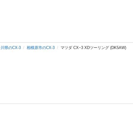
川県のCX-3
相模原市のCX-3
マツダ CX−3 XDツーリング (DK5AW)
バシーポリシー
プライバシー・ステートメント
健全化に資する運用
プ
ご利用ガイド
フリーワードで探す
特定商取引法の表示
利用