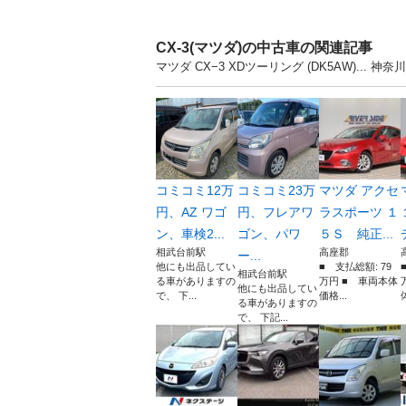
CX-3(マツダ)の中古車の関連記事
マツダ CX−3 XDツーリング (DK5AW)..
コミコミ12万
コミコミ23万
マツダ アクセ
円、AZ ワゴ
円、フレアワ
ラスポーツ １
ン、車検2...
ゴン、パワ
５Ｓ 純正...
相武台前駅
高座郡
ー...
他にも出品してい
■ 支払総額: 79
相武台前駅
る車がありますの
万円 ■ 車両本体
他にも出品してい
で、 下...
価格...
体
る車がありますの
で、 下記...