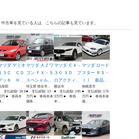
. 神奈川 中古車を見ている人は、こちらの記事も見ています。
マツダ デミオ
マツダ ＡＺワ
マツダ ＣＸ－
マツダ ロード
１３Ｃ ＣＤ
ゴン ＦＸ－Ｓ
３０ ＸＤ プ
スター ＲＳ－
デッキ Ｈ...
スペシャル...
ロアクティ...
ＩＩ 新品...
高座郡
埼玉県 熊谷市...
横浜市
相模原市
■ 支払総額: 39.9
■ 支払総額: 13
■ 支払総額: 245.
■ 支払総額: 179
万円 ■ 車両本
万円 ■ 車両本体
3万円 ■ 車両
万円 ■ 車両本体
...
価格...
本...
価...