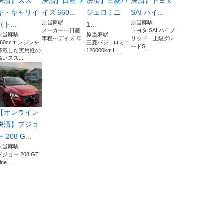
決済】スズ
決済】日産 デ
決済】三菱パ
決済】トヨタ
キ・キャリイ
イズ 660...
ジェロミニ
SAI ハイ...
原当麻駅
原当麻駅
（ト...
1...
メーカー···日産
トヨタ SAI ハイブ
原当麻駅
原当麻駅
車種···デイズ 年...
リッド 上級グレ
660ccエンジンを
三菱パジェロミニ
ードS...
搭載した実用性の
120000km H...
高いスズ...
【オンライン
決済】プジョ
ー 208 G...
原当麻駅
プジョー 208 GT
ine ...