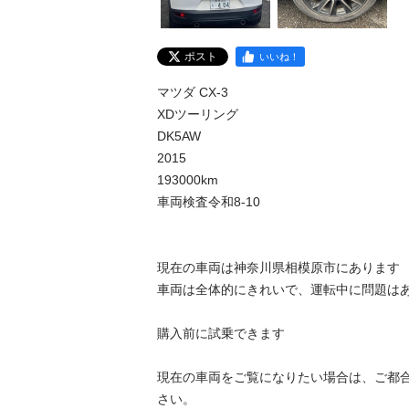
ポスト
いいね！
マツダ CX-3

XDツーリング

DK5AW

2015

193000km

車両検査令和8-10

現在の車両は神奈川県相模原市にあります

車両は全体的にきれいで、運転中に問題はありま
購入前に試乗できます

現在の車両をご覧になりたい場合は、ご都
さい。
