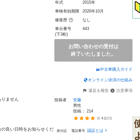
年式
2015年
車検有効期限
2026年10月
修復歴
なし
車台番号
443
(下3桁)
お問い合わせの受付は
終了いたしました。
中古車購入ガイド
オンライン決済の仕組み
違反を報告
注意事項
せん

投稿者
安藤
男性
投稿： 
214
4.2
(
23
)
合の良い日時をお知らせくだ
認証とは
身分証
電話番号