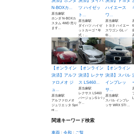
決済】ホンダ
決済】ダイハ
決済】トヨタ
N-BOXカ...
ツ ハイゼッ
ハイエース
原当麻駅
ト...
ワ...
ホンダ N-BOXカ
原当麻駅
原当麻駅
スタム 4WD 売り
ダイハツ ハイゼ
トヨタ ハイエー
ます...
ットカーゴ * 年
スワゴン GL ✅
式：...
年...
【オンライン
【オンライン
【オンライン
決済】アルフ
決済】レクサ
決済】スバル
ァロメオ ジ
ス LS460...
インプレッ
原当麻駅
ュ...
サ...
レクサス LS460
原当麻駅
原当麻駅
バージョンS Iパッ
L
アルファロメオ
スバル インプレ
ケ...
ジュリエッタ Spri
ッサ WRX STI ...
nt ...
関連キーワード検索
車両
令和
ご覧