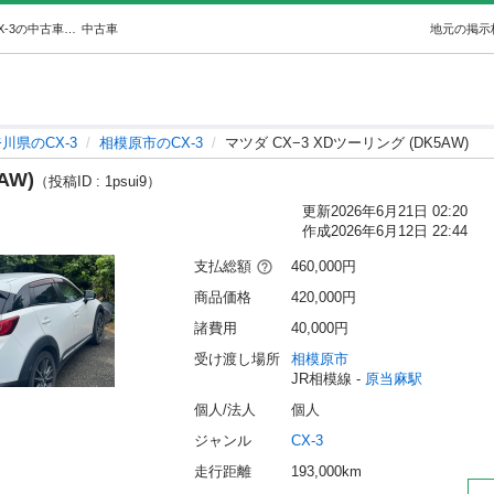
マツダ CX−3 XDツーリング (DK5AW) (安藤) 原当麻のCX-3の中古車｜ジモティー
中古車
地元の掲示
川県のCX-3
相模原市のCX-3
マツダ CX−3 XDツーリング (DK5AW)
AW)
（投稿ID : 1psui9）
更新
2026年6月21日 02:20
作成
2026年6月12日 22:44
支払総額
460,000円
商品価格
420,000円
諸費用
40,000円
受け渡し場所
相模原市
JR相模線 - 
原当麻駅
個人/法人
個人
ジャンル
CX-3
走行距離
193,000km