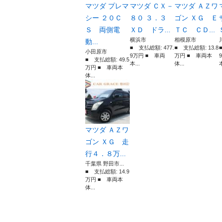
マツダ プレマ
マツダ ＣＸ－
マツダ ＡＺワ
シー ２０Ｃ
８０ ３．３
ゴン ＸＧ Ｅ
Ｓ 両側電
ＸＤ ドラ...
ＴＣ ＣＤ...
横浜市
相模原市
動...
■ 支払総額: 477.
■ 支払総額: 13.8
小田原市
9万円 ■ 車両
万円 ■ 車両本
■ 支払総額: 49.5
本...
体...
本
万円 ■ 車両本
体...
マツダ ＡＺワ
ゴン ＸＧ 走
行４．８万...
千葉県 野田市...
■ 支払総額: 14.9
万円 ■ 車両本
体...