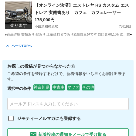
【オンライン決済】エストレヤ RS カスタム エス
トレア 実働書あり カフェ カフェレーサー
175,000円
売ります
小田急相模原駅
7月19日
●商品詳細 書類あり 鍵あり 圧縮値13まであり始動性良好です 自賠責R8,10月迄、乗っ
神奈川
相模原市
小田急相模原駅
ホンダ
ページTOPへ
お探しの投稿が見つからなかった方
ご希望の条件を登録するだけで、新着情報をいち早くお届け出来ま
す。
神奈川県
中古車
マツダ
その他
選択中の条件
ジモティーメルマガにも登録する
新着投稿の通知をメールで受け取る