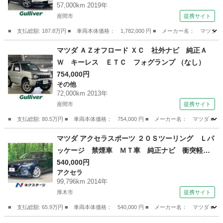
57,000km 2019年
ＤＭＩ ３６０度カメラ ドライバーモニタリン
座間市
提携サイト
グ ｉアクティブセンス ＡＣＣ ブラインドス
ポットモニター 衝突被害軽減ブレーキ （検8.9）
■ 支払総額: 187.8万円 ■ 車両本体価格： 1,782,000 円 ■ メーカー名
神奈川
座間市
マツダ
マツダ ＡＺオフロード ＸＣ 社外ナビ 純正Ａ
Ｗ キーレス ＥＴＣ フォグランプ （なし）
754,000円
その他
72,000km 2013年
座間市
提携サイト
■ 支払総額: 80.5万円 ■ 車両本体価格： 754,000 円 ■ メーカー名： マツ
神奈川
座間市
その他
マツダ アクセラスポーツ ２０Ｓツーリング Ｌパ
ッケージ 禁煙車 ＭＴ車 純正ナビ 衝突軽減
装置 レーダークルーズ レザーシート パワー
540,000円
アクセラ
シート シートヒーター ドラレコ コーナーセ
99,796km 2014年
ンサー スマートキー ＨＩＤヘッド 純正１８
厚木市
提携サイト
インチアルミ オートライト （検9.6）
■ 支払総額: 65.9万円 ■ 車両本体価格： 540,000 円 ■ メーカー名： マ
神奈川
厚木市
アクセラ