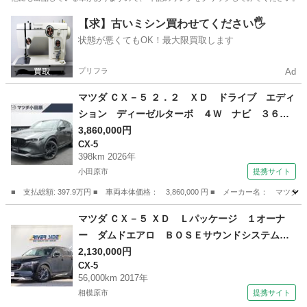
神奈川
相模原市
相武台前駅
その他
フレア
【求】古いミシン買わせてください🖐️
状態が悪くてもOK！最大限買取します
プリフラ
Ad
マツダ ＣＸ－５ ２．２ ＸＤ ドライブ エディ
ション ディーゼルターボ ４Ｗ ナビ ３６０
度カメラ ＥＴＣ２．０ サンルーフ パーキン
3,860,000円
CX-5
グセンサー オートクルーズコントロール 地デ
398km 2026年
ジ 電動リアゲート 電動シート 革シート 衝
小田原市
提携サイト
突被害軽減システム シートヒーター ＥＴＣ
■ 支払総額: 397.9万円 ■ 車両本体価格： 3,860,000 円 ■ メーカー名
４ＷＤ 禁煙 （検11.3）
神奈川
小田原市
CX-5
マツダ ＣＸ－５ ＸＤ Ｌパッケージ １オーナ
ー ダムドエアロ ＢＯＳＥサウンドシステムナ
ビフルセグＤＶＤ再生バックカメラ 革パワーシ
2,130,000円
CX-5
ートヒーター 社外マフラー 純正１７インチア
56,000km 2017年
ルミ スマートキー ＬＥＤライト フォグライ
相模原市
提携サイト
ト 車高調 （なし）