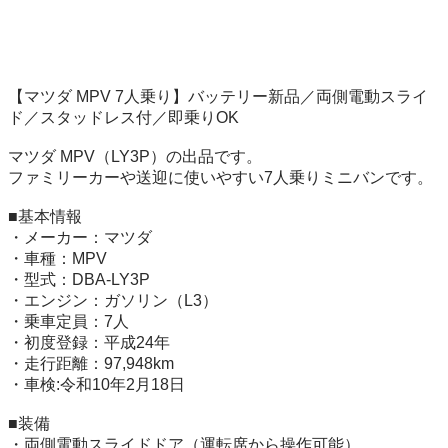
【マツダ MPV 7人乗り】バッテリー新品／両側電動スライ
ド／スタッドレス付／即乗りOK

マツダ MPV（LY3P）の出品です。

ファミリーカーや送迎に使いやすい7人乗りミニバンです。

■基本情報

・メーカー：マツダ

・車種：MPV

・型式：DBA-LY3P

・エンジン：ガソリン（L3）

・乗車定員：7人

・初度登録：平成24年

・走行距離：97,948km

・車検:令和10年2月18日

■装備

・両側電動スライドドア（運転席から操作可能）
