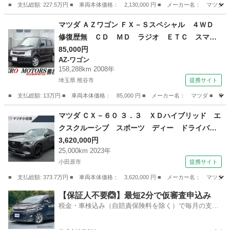
■ 支払総額: 227.5万円 ■ 車両本体価格： 2,130,000 円 ■ メーカー名
神奈川
相模原市
CX-5
マツダ ＡＺワゴン ＦＸ－Ｓスペシャル ４ＷＤ
修復歴無 ＣＤ ＭＤ ラジオ ＥＴＣ スマー
トキー シートヒーター フルフラット ドアバ
85,000円
AZ-ワゴン
イザー アルミホイール ベンチシート ライト
158,288km 2008年
レベライザー （検9.2）
埼玉県 熊谷市
提携サイト
■ 支払総額: 13万円 ■ 車両本体価格： 85,000 円 ■ メーカー名： マツダ
埼玉
熊谷市
AZ-ワゴン
マツダ ＣＸ－６０ ３．３ ＸＤハイブリッド エ
クスクルーシブ スポーツ ディー ドライバ
ー・パーソナライゼーション パワーバックゲー
3,620,000円
25,000km 2023年
ト ＬＥＤヘッドライト 黒革 ナビ＆ＴＶ 定
小田原市
提携サイト
期点検記録簿 禁煙車 ＥＴＣ Ｐシート ベン
チレーション ２０ＡＷ 横滑り防止装置 ＢＯ
■ 支払総額: 373.7万円 ■ 車両本体価格： 3,620,000 円 ■ メーカー名
ＳＥサウンド （検8.9）
神奈川
小田原市
マツダ
【保証人不要🙆】最短2分で仮審査申込み
税金・車検込み（自賠責保険料を除く）で毎月の支払
額は一定の自社ローン🚗