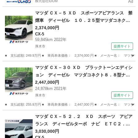
株式会社IDOM
Ad
マツダ ＣＸ－５ ＸＤ スポーツアピアランス 禁
煙車 ディーゼル １０．２５型マツダコネク
ト 全周囲カメラ 衝突軽減装置 レーダークル
2,374,000円
CX-5
ーズ 電動リアゲート レザーシート 全席シー
59,845km 2022年
トヒーター ドラレコ コーナーセンサー デジ
厚木市
提携サイト
タルインナーミラー （検9.10）
■ 支払総額: 249.9万円 ■ 車両本体価格： 2,374,000 円 ■ メーカー名
神奈川
厚木市
CX-5
マツダ ＣＸ－３０ ＸＤ ブラックトーンエディシ
ョン ディーゼル マツダコネクト８．８型ナ
ビ 全周囲カメラ 衝突軽減 レーダークルー
2,447,000円
24,878km 2021年
ズ ブラインドスポットモニター 電動リアゲー
厚木市
提携サイト
ト コーナーセンサー ＬＥＤヘッド ＥＴＣ
純正１８インチアルミ （検8.12）
■ 支払総額: 255.9万円 ■ 車両本体価格： 2,447,000 円 ■ メーカー名
神奈川
厚木市
マツダ
マツダ ＣＸ－５ ２．２ ＸＤ スポーツ アピア
ランス ディーゼルターボ ナビ ＥＴＣ２．
０ ３６０度モニター ＬＥＤランプ １オーナ
3,030,000円
CX-5