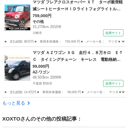
マツダ フレアクロスオーバー ＸＴ ターボ衝突軽
減シートヒーターＨＩＤライトフォグライトルー
フレールスマキープッシュＳナビ地デジフルセグ
759,000円
その他
ＴＶバックカメラＥＴＣ純正アルミオートＡＣ横
15,270km 2015年
滑り防止チェーン駆動Ｒ０６Ａエンジン１オナ禁
川崎市
提携サイト
煙車記録簿 （なし）
■ 支払総額: 88万円 ■ 車両本体価格： 759,000 円 ■ メーカー名： マツ
神奈川
川崎市
その他
マツダ ＡＺワゴン ＸＧ 走行４．８万キロ ＥＴ
Ｃ タイミングチェーン キーレス 電動格納ミ
ラー ドアバイザー プライバシーガラス Ｃ
99,000円
AZ-ワゴン
Ｄ ＦＭ ＡＭ ヘッドライトレベライザー 純
48,503km 2009年
正セキュリティ パワーウィンドウ Ｗエアバッ
千葉県 野田市
提携サイト
グ （検8.8）
■ 支払総額: 14.9万円 ■ 車両本体価格： 99,000 円 ■ メーカー名： マ
千葉
野田市
AZ-ワゴン
もっと見る
XOXTO
さんのその他の投稿記事：