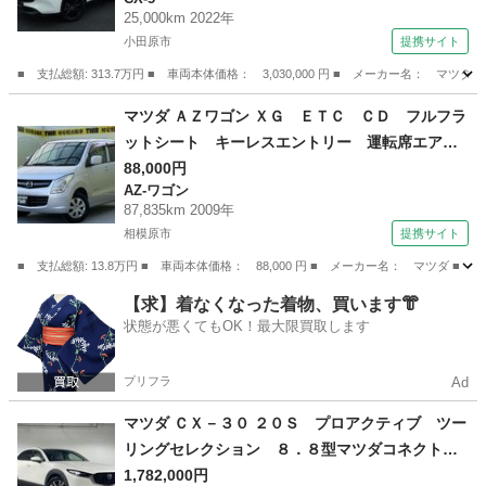
ー車 本革シート パワーテールゲート バック
25,000km 2022年
カメラ クルコン パワーシート ＥＴＣ車載
小田原市
提携サイト
器 横滑り防止装置 シートヒーター エアコ
■ 支払総額: 313.7万円 ■ 車両本体価格： 3,030,000 円 ■ メーカー名
ン 禁煙車 （検9.3）
神奈川
小田原市
CX-5
マツダ ＡＺワゴン ＸＧ ＥＴＣ ＣＤ フルフラ
ットシート キーレスエントリー 運転席エアバ
ック 助手席エアバック 盗難防止装置 パワー
88,000円
AZ-ワゴン
ステアリング パワ－ウィンドウ ベンチシー
87,835km 2009年
ト エアコンクーラー （検10.8）
相模原市
提携サイト
■ 支払総額: 13.8万円 ■ 車両本体価格： 88,000 円 ■ メーカー名： マ
神奈川
相模原市
AZ-ワゴン
【求】着なくなった着物、買います👘
状態が悪くてもOK！最大限買取します
プリフラ
Ad
マツダ ＣＸ－３０ ２０Ｓ プロアクティブ ツー
リングセレクション ８．８型マツダコネクトＳ
Ｄナビ ＴＶ ＣＤ ＤＶＤ ＢＴ ＵＳＢ Ｈ
1,782,000円