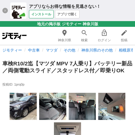
アプリならお得な情報を見逃さない！
インストール
アプリで開く
地元の掲示板 ジモティー 神奈川版
神奈川県
検索
ログイン
投稿
ジモティー
中古車
マツダ
その他
神奈川県のその他
相模原市
車検R10/2迄【マツダ MPV 7人乗り】バッテリー新品
／両側電動スライド／スタッドレス付／即乗りOK
投稿ID: 1prq0p