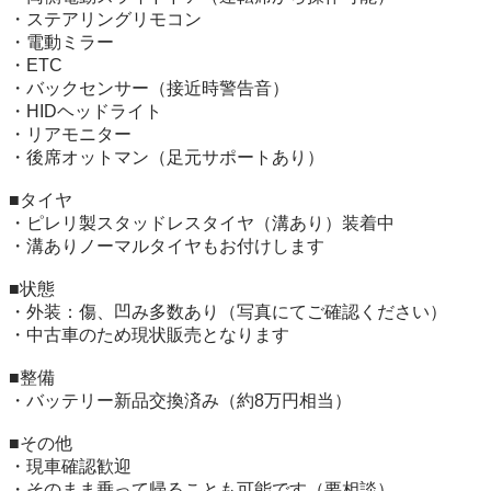
・ステアリングリモコン

・電動ミラー

・ETC

・バックセンサー（接近時警告音）

・HIDヘッドライト

・リアモニター

・後席オットマン（足元サポートあり）

■タイヤ

・ピレリ製スタッドレスタイヤ（溝あり）装着中

・溝ありノーマルタイヤもお付けします

■状態

・外装：傷、凹み多数あり（写真にてご確認ください）

・中古車のため現状販売となります

■整備

・バッテリー新品交換済み（約8万円相当）

■その他

・現車確認歓迎

・そのまま乗って帰ることも可能です（要相談）
