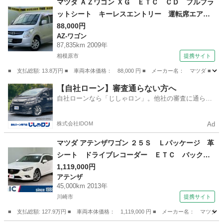
マツダ ＡＺワゴン ＸＧ ＥＴＣ ＣＤ フルフラ
ットシート キーレスエントリー 運転席エアバ
ック 助手席エアバック 盗難防止装置 パワー
88,000円
AZ-ワゴン
ステアリング パワ－ウィンドウ ベンチシー
87,835km 2009年
ト エアコンクーラー （検10.8）
相模原市
提携サイト
■ 支払総額: 13.8万円 ■ 車両本体価格： 88,000 円 ■ メーカー名： マ
神奈川
相模原市
AZ-ワゴン
【自社ローン】審査通らない方へ
自社ローンなら「じしゃロン」。他社の審査に通らな
かった方も
株式会社IDOM
Ad
マツダ アテンザワゴン ２５Ｓ Ｌパッケージ 革
シート ドライブレコーダー ＥＴＣ バックカ
メラ ナビ ＴＶ オートクルーズコントロー
1,119,000円
アテンザ
ル 衝突被害軽減システム アルミホイール オ
45,000km 2013年
ートライト ＨＩＤ パワーシート スマートキ
川崎市
提携サイト
ー エアバッグ （車検整備付）
■ 支払総額: 127.9万円 ■ 車両本体価格： 1,119,000 円 ■ メーカー名