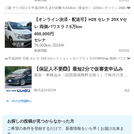
東林間駅
8月5日
三菱 デリカD:2 S 平成24年式 走行距離 8,642km（実走行） 1200cc ガソリン 2WD A
神奈川
相模原市
東林間駅
デリカ
車両
【オンライン決済・配送可】H28 セレナ 20X Vセ
レ 両側パワスラ 7.5万km
400,000円
セレナ
中古車
76,000km 2016年
東林間駅
8月5日
🚗平成28年 日産 セレナ 20X Vセレクション＋セーフティ S-HYBRID🚗 両側パ
神奈川
相模原市
東林間駅
セレナ
【保証人不要🙆】最短2分で仮審査申込み
税金・車検込み（自賠責保険料を除く）で毎月の支払
額は一定の自社ローン🚗
株式会社IDOM
Ad
ページTOPへ
お探しの投稿が見つからなかった方
ご希望の条件を登録するだけで、新着情報をいち早くお届け出来ま
す。