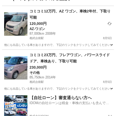
コミコミ12万円、AZ ワゴン、車検2年付、下取り
可能
120,000円
AZ-ワゴン
87,000km 2008年
相武台前駅
8月5日
他にも出品している車がありますので、 下記のリンクをクリックしてみてください。 https://jmty.jp/p
神奈川
相模原市
相武台前駅
AZ-ワゴン
ワゴン
コミコミ23万円、フレアワゴン、パワースライド
ドア、車検あり、下取り可能
230,000円
その他
85,750km 2014年
相武台前駅
8月5日
他にも出品している車がありますので、 下記のリンクをクリックしてみてください。 https://jmty.jp
神奈川
相模原市
相武台前駅
その他
フレア
【自社ローン】審査通らない方へ
IDOMの自社ローンは税金・車検の支払いも含んでい
るので毎月の支払額は一定