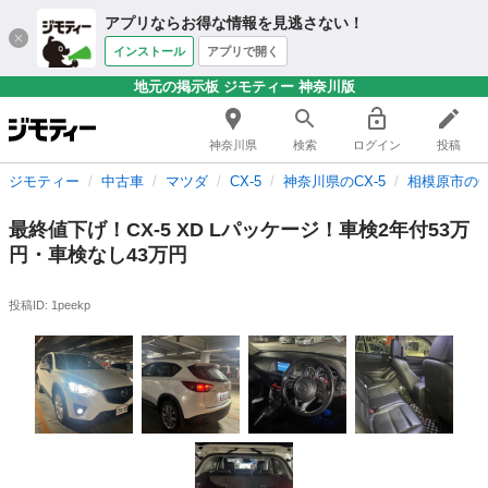
アプリならお得な情報を見逃さない！
インストール
アプリで開く
地元の掲示板 ジモティー 神奈川版
神奈川県
検索
ログイン
投稿
ジモティー
中古車
マツダ
CX-5
神奈川県のCX-5
相模原市のCX
最終値下げ！CX-5 XD Lパッケージ！車検2年付53万
円・車検なし43万円
投稿ID: 1peekp