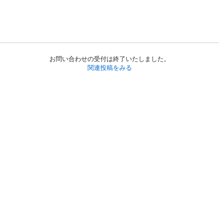
お問い合わせの受付は終了いたしました。
関連投稿をみる
初めての方へ
利用規約
プライバシーポリシー
プライバシー・ステートメント
健全化に資する運用方針
お問い合わせ
運営会社
サイトマップ
ご利用ガイド
フリーワードで探す
PC版で表示
都道府県選択