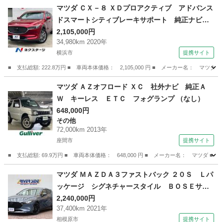
神奈川
川崎市
アテンザ
マツダ ＣＸ－８ ＸＤプロアクティブ アドバンス
ドスマートシティブレーキサポート 純正ナビ
全周囲カメラ レーダークルーズ ＥＴＣ Ｂｌ
2,105,000円
34,980km 2020年
ｕｅｔｏｏｔｈ フルセグ ドラレコ 禁煙車
横浜市
提携サイト
シートヒーター ＬＥＤヘッド 革巻きハンドル
（検9.3）
■ 支払総額: 222.8万円 ■ 車両本体価格： 2,105,000 円 ■ メーカー名
神奈川
横浜市
マツダ
マツダ ＡＺオフロード ＸＣ 社外ナビ 純正Ａ
Ｗ キーレス ＥＴＣ フォグランプ （なし）
648,000円
その他
72,000km 2013年
座間市
提携サイト
■ 支払総額: 69.9万円 ■ 車両本体価格： 648,000 円 ■ メーカー名： マツ
神奈川
座間市
その他
マツダ ＭＡＺＤＡ３ファストバック ２０Ｓ Ｌパ
ッケージ シグネチャースタイル ＢＯＳＥサウ
ンド 純正ＳＤナビ フルセグＴＶ バックカメ
2,240,000円
37,400km 2021年
ラ ＵＳＢ ＨＤＭＩ コーナーセンサー スマ
相模原市
提携サイト