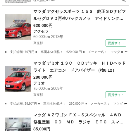
株式会社IDOM
Ad
マツダ アクセラスポーツ １５Ｓ 純正ＳＤナビフ
ルセグＤＶＤ再生バックカメラ アイドリングス
トップ スマートキー プッシュ式スターター
620,000円
アクセラ
ＨＩＤライト フォグライト １７インチアル
60,000km 2013年
ミ プライバシーガラス （なし）
高座郡
提携サイト
■ 支払総額: 79万円 ■ 車両本体価格： 620,000 円 ■ メーカー名： マツ
神奈川
高座郡
アクセラ
マツダ デミオ １３Ｃ ＣＤデッキ ＨＩＤヘッド
ライト エアコン ドアバイザー （検8.12）
280,000円
デミオ
75,000km 2009年
高座郡
提携サイト
■ 支払総額: 39.9万円 ■ 車両本体価格： 280,000 円 ■ メーカー名： マツ
神奈川
高座郡
デミオ
マツダ ＡＺワゴン ＦＸ－Ｓスペシャル ４ＷＤ
修復歴無 ＣＤ ＭＤ ラジオ ＥＴＣ スマー
トキー シートヒーター フルフラット ドアバ
85,000円