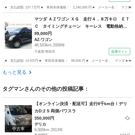
ートブレーキサポート 黒革 シートヒーター
アダプティブクルーズ 電動シート （検10.1）
■ 支払総額: 237.7万円 ■ 車両本体価格： 2,240,000 円 ■ メーカー名
神奈川
相模原市
マツダ
マツダ ＡＺワゴン ＸＧ 走行４．８万キロ ＥＴ
Ｃ タイミングチェーン キーレス 電動格納ミ
ラー ドアバイザー プライバシーガラス Ｃ
99,000円
AZ-ワゴン
Ｄ ＦＭ ＡＭ ヘッドライトレベライザー 純
48,503km 2009年
正セキュリティ パワーウィンドウ Ｗエアバッ
千葉県 野田市
提携サイト
グ （検8.8）
■ 支払総額: 14.9万円 ■ 車両本体価格： 99,000 円 ■ メーカー名： マ
千葉
野田市
AZ-ワゴン
もっと見る
タグマン
さんのその他の投稿記事：
【オンライン決済・配送可】走行8千km台！デリ
カD:2 S 両側パワスラ
350,000円
デリカ
中古車
9,000km 2013年