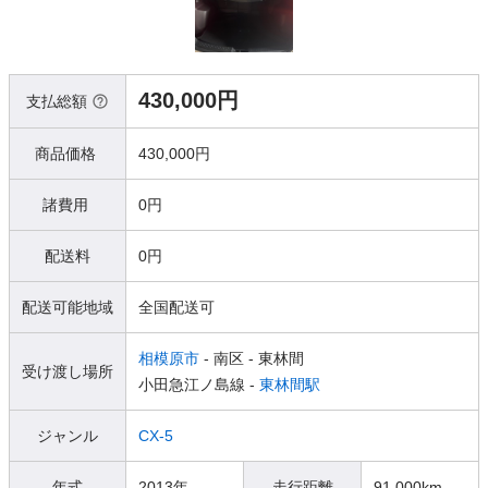
430,000円
支払総額
商品価格
430,000円
諸費用
0円
配送料
0円
配送可能地域
全国配送可
相模原市
- 南区
- 東林間
受け渡し場所
小田急江ノ島線 -
東林間駅
ジャンル
CX-5
年式
2013年
走行距離
91,000km