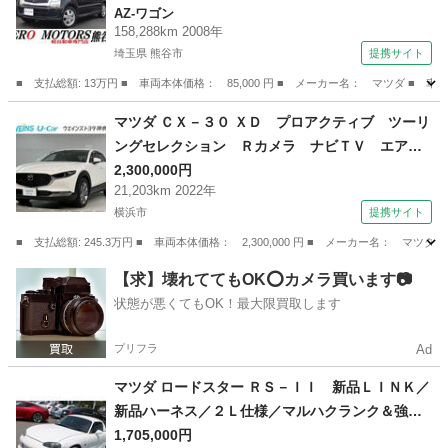
AZ-ワゴン
イザー アルミホイール ベンチシート ライト
158,288km 2008年
レベライザー （検9.2）
埼玉県 熊谷市
提携サイト
■ 支払総額: 13万円 ■ 車両本体価格： 85,000 円 ■ メーカー名： マツダ
埼玉
熊谷市
AZ-ワゴン
マツダ ＣＸ－３０ ＸＤ プロアクティブ ツーリ
ングセレクション Ｒカメラ ナビＴＶ エアバ
ック ＬＥＤランプ オートクルーズコントロー
2,300,000円
21,203km 2022年
ル ＡＵＸ パワステ フルセグ ＡＢＳ メモ
横浜市
提携サイト
リーナビ 運転席パワーシート ＥＴＣ車載器
エアコン 記録簿 アイドリングＳＴＯＰ （車検
■ 支払総額: 245.3万円 ■ 車両本体価格： 2,300,000 円 ■ メーカー名
整備付）
神奈川
横浜市
マツダ
【求】壊れててもOK⭕️カメラ買います📷
状態が悪くてもOK！最大限買取します
プリフラ
Ad
マツダ ロードスター ＲＳ－ＩＩ 新品ＬＩＮＫ／
新品ハーネス／２Ｌ仕様／マルハクランク＆強化
コンロッド／２６４カム（ＩＮ／ＥＸ）／戸田４
1,705,000円