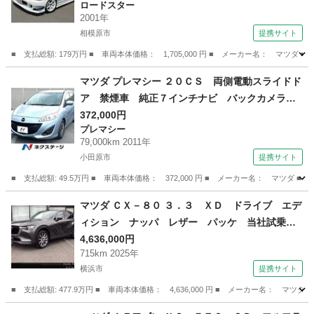
ロードスター
連スロットル／オイルクーラー／オーリンズ車高
2001年
調／クスコＬＳＤ・ＯＲＣクラッチ／６点ロール
相模原市
提携サイト
バー （検9.8）
■ 支払総額: 179万円 ■ 車両本体価格： 1,705,000 円 ■ メーカー名： 
神奈川
相模原市
ロードスター
マツダ プレマシー ２０ＣＳ 両側電動スライドド
ア 禁煙車 純正７インチナビ バックカメラ
ＥＴＣ Ｂｌｕｅｔｏｏｔｈ ワンセグ ドライ
372,000円
プレマシー
ブレコーダー １５インチアルミホイール （検9.
79,000km 2011年
1）
小田原市
提携サイト
■ 支払総額: 49.5万円 ■ 車両本体価格： 372,000 円 ■ メーカー名： マ
神奈川
小田原市
プレマシー
マツダ ＣＸ－８０ ３．３ ＸＤ ドライブ エデ
ィション ナッパ レザー パッケ 当社試乗
車 ３６０度カメラ ＭＲＣＣ ＥＴＣ 電動リ
4,636,000円
715km 2025年
アゲート ３列シート ３６０度カメラ オート
横浜市
提携サイト
マチックハイビーム アダプティブクルーズコン
トロール オートライト シートヒーター バッ
■ 支払総額: 477.9万円 ■ 車両本体価格： 4,636,000 円 ■ メーカー名
クカメラ ＥＴＣ （検10.12）
神奈川
横浜市
マツダ