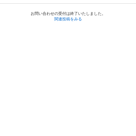
お問い合わせの受付は終了いたしました。
関連投稿をみる
初めての方へ
利用規約
プライバシーポリシー
プライバシー・ステートメント
健全化に資する運用方針
お問い合わせ
運営会社
サイトマップ
ご利用ガイド
フリーワードで探す
PC版で表示
都道府県選択
特定商取引法の表示
利用者情報の外部送信について
© 2011-
2026
Jmty, Inc.