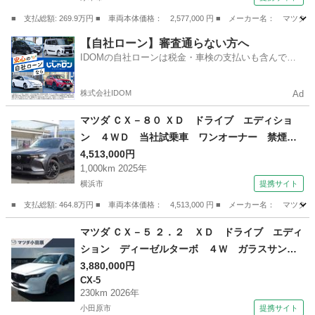
ヘッド ＥＴＣ （検9.6）
■ 支払総額: 269.9万円 ■ 車両本体価格： 2,577,000 円 ■ メーカー名
神奈川
厚木市
CX-5
【自社ローン】審査通らない方へ
IDOMの自社ローンは税金・車検の支払いも含んでい
るので毎月の支払額は一定
株式会社IDOM
Ad
マツダ ＣＸ－８０ ＸＤ ドライブ エディショ
ン ４ＷＤ 当社試乗車 ワンオーナー 禁煙
車 マツダコネクトナビ 全周囲カメラ 衝突被
4,513,000円
1,000km 2025年
害軽減ブレーキ 純正２０インチアルミ 前後パ
横浜市
提携サイト
ーキングセンサー ルーフレール ワンオーナ
ー ３６０°ビュー ４ＷＤ パワーシート （検1
■ 支払総額: 464.8万円 ■ 車両本体価格： 4,513,000 円 ■ メーカー名
0.12）
神奈川
横浜市
マツダ
マツダ ＣＸ－５ ２．２ ＸＤ ドライブ エディ
ション ディーゼルターボ ４Ｗ ガラスサンル
ーフ ＢＯＳＥ パーキングセンサー オートク
3,880,000円
CX-5
ルーズコントロール 地デジ 電動リアゲート
230km 2026年
電動シート 革シート 衝突被害軽減システム
小田原市
提携サイト