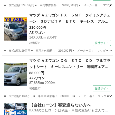
シートヒーター ＥＴＣ サンルーフ ４ＷＤ
■ 支払総額: 399.9万円 ■ 車両本体価格： 3,880,000 円 ■ メーカー名
ＤＳＣ 禁煙 （検11.3）
神奈川
小田原市
CX-5
マツダ ＡＺワゴン ＦＸ ５ＭＴ タイミングチェ
ーン ＳＤナビＴＶ ＥＴＣ キーレス アルミ
（車検整備付）
210,000円
AZ-ワゴン
140,000km 2004年
相模原市
提携サイト
■ 支払総額: 29万円 ■ 車両本体価格： 210,000 円 ■ メーカー名： マツダ
神奈川
相模原市
AZ-ワゴン
マツダ ＡＺワゴン ＸＧ ＥＴＣ ＣＤ フルフラ
ットシート キーレスエントリー 運転席エアバ
ック 助手席エアバック 盗難防止装置 パワー
88,000円
AZ-ワゴン
ステアリング パワ－ウィンドウ ベンチシー
87,835km 2009年
ト エアコンクーラー （検10.8）
相模原市
提携サイト
■ 支払総額: 13.8万円 ■ 車両本体価格： 88,000 円 ■ メーカー名： マ
神奈川
相模原市
AZ-ワゴン
【自社ローン】審査通らない方へ
IDOMの自社ローンは税金・車検の支払いも含んでい
るので毎月の支払額は一定