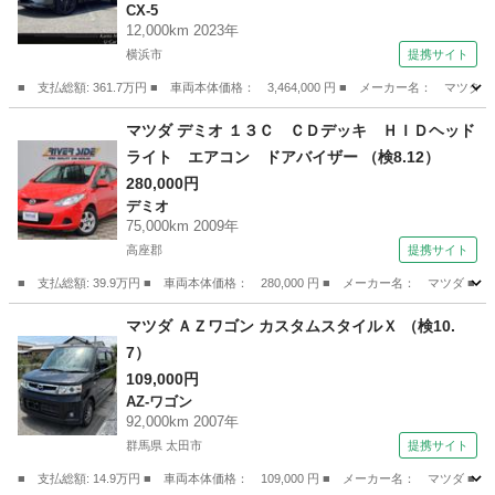
CX-5
イ ３６０°ビューモニター ２カメラドライブレ
12,000km 2023年
コーダー ＥＴＣ２．０ ＭＲＣＣ 車線逸脱警
横浜市
提携サイト
報システム スマートブレーキサポート付 シー
■ 支払総額: 361.7万円 ■ 車両本体価格： 3,464,000 円 ■ メーカー名
トエアコン （車検整備付）
神奈川
横浜市
CX-5
マツダ デミオ １３Ｃ ＣＤデッキ ＨＩＤヘッド
ライト エアコン ドアバイザー （検8.12）
280,000円
デミオ
75,000km 2009年
高座郡
提携サイト
■ 支払総額: 39.9万円 ■ 車両本体価格： 280,000 円 ■ メーカー名： マツ
神奈川
高座郡
デミオ
マツダ ＡＺワゴン カスタムスタイルＸ （検10.
7）
109,000円
AZ-ワゴン
92,000km 2007年
群馬県 太田市
提携サイト
■ 支払総額: 14.9万円 ■ 車両本体価格： 109,000 円 ■ メーカー名： マツダ 