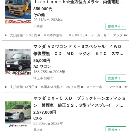
ｌｕｅｔｏｏｔｈ☆全方位カメラ☆ 両側電動ド
ア☆２トーンルーフ☆前席シートヒーター☆アイ
859,000円
その他
ドリングストップ☆ＬＥＤオートライト☆セーフ
26,118km 2024年
ティサポート☆ステアリモコン☆禁煙車☆ＥＴＣ
川崎市
提携サイト
☆メーカーナビＴＶ☆Ｂｌｕｅｔｏｏｔｈ☆全方
■ 支払総額: 95.9万円 ■ 車両本体価格： 859,000 円 ■ メーカー名： マ
位カメラ☆ （検9.7）
神奈川
川崎市
その他
マツダ ＡＺワゴン ＦＸ－Ｓスペシャル ４ＷＤ
修復歴無 ＣＤ ＭＤ ラジオ ＥＴＣ スマー
トキー シートヒーター フルフラット ドアバ
85,000円
AZ-ワゴン
イザー アルミホイール ベンチシート ライト
158,288km 2008年
レベライザー （検9.2）
埼玉県 熊谷市
提携サイト
■ 支払総額: 13万円 ■ 車両本体価格： 85,000 円 ■ メーカー名： マツダ
埼玉
熊谷市
AZ-ワゴン
マツダ ＣＸ－５ ＸＤ ブラックトーンエディショ
ン 禁煙車 純正１２．３型ディスプレイ ディ
ーゼル 全周囲カメラ 衝突軽減 レーダークル
2,577,000円
CX-5
ーズ ブラインドスポットモニター 電動リアゲ
39,295km 2022年
ート パワーシート コーナーセンサー ＬＥＤ
厚木市
提携サイト