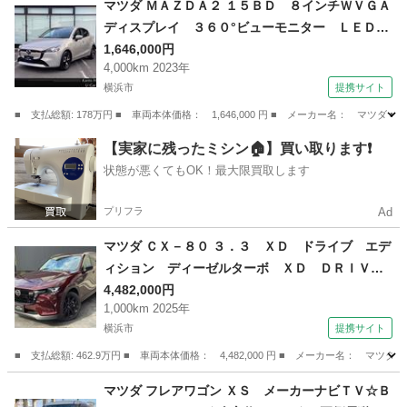
マツダ ＭＡＺＤＡ２ １５ＢＤ ８インチＷＶＧＡ
ディスプレイ ３６０°ビューモニター ＬＥＤヘ
ッドライト 車線逸脱警報システム ＡＴ誤発進
1,646,000円
4,000km 2023年
抑制制御 アクセル踏み間違い防止装置 ＢＳ
横浜市
提携サイト
Ｍ ＳＣＢＳ 全方位 レーンアシスト 前後ソ
ナー （車検整備付）
■ 支払総額: 178万円 ■ 車両本体価格： 1,646,000 円 ■ メーカー名： 
神奈川
横浜市
マツダ
【実家に残ったミシン🏠】買い取ります❗️
状態が悪くてもOK！最大限買取します
プリフラ
Ad
マツダ ＣＸ－８０ ３．３ ＸＤ ドライブ エデ
ィション ディーゼルターボ ＸＤ ＤＲＩＶ
Ｅ Ｅ （検10.12）
4,482,000円
1,000km 2025年
横浜市
提携サイト
■ 支払総額: 462.9万円 ■ 車両本体価格： 4,482,000 円 ■ メーカー名
神奈川
横浜市
マツダ
マツダ フレアワゴン ＸＳ メーカーナビＴＶ☆Ｂ