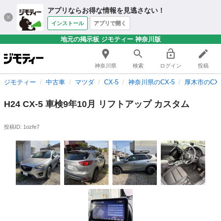
アプリならお得な情報を見逃さない！
インストール
アプリで開く
地元の掲示板 ジモティー 神奈川版
神奈川県
検索
ログイン
投稿
ジモティー
中古車
マツダ
CX-5
神奈川県のCX-5
厚木市のCX-
H24 CX-5 車検9年10月 リフトアップ カスタム
投稿ID: 1ozfe7