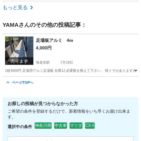
群馬
太田市
AZ-ワゴン
もっと見る
YAMA
さんのその他の投稿記事：
足場板アルミ 4m
4,000円
売ります
海老名駅
7月19日
1枚4000円 足場用アルミ足場板 在庫12 必要数を教えて下さい。 軽トラがあります
神奈川
厚木市
海老名駅
その他
足場
ページTOPへ
お探しの投稿が見つからなかった方
ご希望の条件を登録するだけで、新着情報をいち早くお届け出来ま
す。
神奈川県
中古車
マツダ
CX-5
選択中の条件