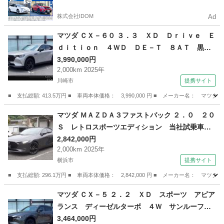
株式会社IDOM
Ad
マツダ ＣＸ－６０ ３．３ ＸＤ Ｄｒｉｖｅ Ｅ
ｄｉｔｉｏｎ ４ＷＤ ＤＥ－Ｔ ８ＡＴ 黒革
シート マツコネナビ ３６０°モニター ＴＶ
3,990,000円
2,000km 2025年
電動リアゲート ＥＴＣ ４ＷＤ 禁煙車 レー
川崎市
提携サイト
ンキープアシスト ＥＴＣ ３６０度カメラ オ
ートマチックハイビーム 電動シート オートラ
■ 支払総額: 413.5万円 ■ 車両本体価格： 3,990,000 円 ■ メーカー名
イト （検10.11）
神奈川
川崎市
マツダ
マツダ ＭＡＺＤＡ３ファストバック ２．０ ２０
Ｓ レトロスポーツエディション 当社試乗車
ワンオーナー 禁煙車 マツダコネクトナビ 全
2,842,000円
2,000km 2025年
周囲カメラ 衝突被害軽減ブレーキ 純正１８イ
横浜市
提携サイト
ンチアルミ 前後パーキングセンサー 横滑り防
止装置 ナビＴＶ パワーシート ＵＳＢ ワン
■ 支払総額: 296.1万円 ■ 車両本体価格： 2,842,000 円 ■ メーカー名
オーナー車 （検10.11）
神奈川
横浜市
マツダ
マツダ ＣＸ－５ ２．２ ＸＤ スポーツ アピア
ランス ディーゼルターボ ４Ｗ サンルーフ
ＢＯＳＥ １０．２５インチセンターディスプレ
3,464,000円