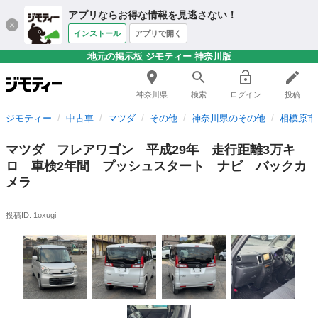
アプリならお得な情報を見逃さない！
インストール
アプリで開く
地元の掲示板 ジモティー 神奈川版
神奈川県
検索
ログイン
投稿
ジモティー
中古車
マツダ
その他
神奈川県のその他
相模原市
マツダ フレアワゴン 平成29年 走行距離3万キ
ロ 車検2年間 プッシュスタート ナビ バックカ
メラ
投稿ID: 1oxugi