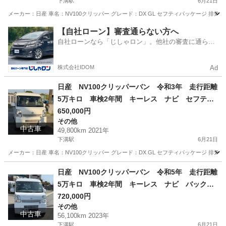
下溝駅
6月21日
メーカー：日産 車名：NV100クリッパー グレード：DX GL セフティパッケージ 排気量：66
神奈川
相模原市
下溝駅
その他
走行距離
【自社ローン】審査通らない方へ
自社ローンなら「じしゃロン」。他社の審査に通らな
かった方も
株式会社IDOM
Ad
日産 NV100クリッパーバン 令和3年 走行距離
5万キロ 車検2年間 キーレス ナビ セフティ
サポート
650,000円
その他
中古車
49,800km 2021年
下溝駅
6月21日
メーカー：日産 車名：NV100クリッパー グレード：DX GL セフティパッケージ 排気量：66
神奈川
相模原市
下溝駅
その他
走行距離
日産 NV100クリッパーバン 令和5年 走行距離
5万キロ 車検2年間 キーレス ナビ バックカ
メラ
720,000円
その他
中古車
56,100km 2023年
下溝駅
6月21日