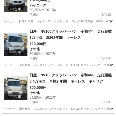
1,450,000円
ハイエース
中古車
66,250km 2019年
下溝駅
6月21日
メーカー：トヨタ 車名：ハイエースバン グレード：ロングDX 排気量：2000cc 車体色:シルバー 
神奈川
相模原市
下溝駅
ハイエース
走行距離
日産 NV100クリッパーバン 令和4年 走行距離
3万キロ 車検2年間 キーレス
720,000円
その他
中古車
30,900km 2022年
下溝駅
6月21日
メーカー：日産 車名：NV100クリッパー グレード：DX GL セフティパッケージ 排気量：66
神奈川
相模原市
下溝駅
その他
走行距離
日産 NV100クリッパーバン 令和4年 走行距離
5.4万キロ 車検2 年間 キーレス キャリア
700,000円
その他
中古車
54,200km 2022年
下溝駅
6月21日
メーカー：日産 車名：NV100クリッパー グレード：DX GL セフティパッケージ 排気量：66