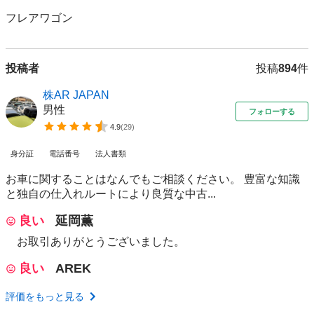
フレアワゴン
投稿者
投稿
894
件
株AR JAPAN
男性
フォローする
4.9
(
29
)
身分証
電話番号
法人書類
お車に関することはなんでもご相談ください。 豊富な知識
と独自の仕入れルートにより良質な中古...
良い
延岡薫
お取引ありがとうございました。
良い
AREK
評価をもっと見る