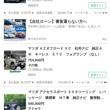
87,835km 2009年
ト エアコンクーラー （検10.8）
相模原市
提携サイト
■ 支払総額: 13.8万円 ■ 車両本体価格： 88,000 円 ■ メーカー名： マ
神奈川
相模原市
AZ-ワゴン
【自社ローン】審査通らない方へ
IDOMの自社ローンは税金・車検の支払いも含んでい
るので毎月の支払額は一定
株式会社IDOM
Ad
マツダ ＡＺオフロード ＸＣ 社外ナビ 純正Ａ
Ｗ キーレス ＥＴＣ フォグランプ （なし）
754,000円
その他
72,000km 2013年
座間市
提携サイト
■ 支払総額: 80.5万円 ■ 車両本体価格： 754,000 円 ■ メーカー名： マツ
神奈川
座間市
その他
マツダ アクセラスポーツ ２０Ｓツーリング Ｌパ
ッケージ 禁煙車 ＭＴ車 純正ナビ 衝突軽減
装置 レーダークルーズ レザーシート パワー
540,000円
アクセラ
シート シートヒーター ドラレコ コーナーセ