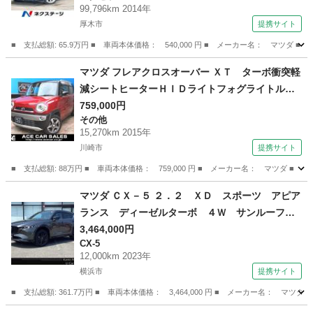
99,796km 2014年
ンサー スマートキー ＨＩＤヘッド 純正１８
厚木市
提携サイト
インチアルミ オートライト （検9.6）
■ 支払総額: 65.9万円 ■ 車両本体価格： 540,000 円 ■ メーカー名： マ
神奈川
厚木市
アクセラ
マツダ フレアクロスオーバー ＸＴ ターボ衝突軽
減シートヒーターＨＩＤライトフォグライトルー
フレールスマキープッシュＳナビ地デジフルセグ
759,000円
その他
ＴＶバックカメラＥＴＣ純正アルミオートＡＣ横
15,270km 2015年
滑り防止チェーン駆動Ｒ０６Ａエンジン１オナ禁
川崎市
提携サイト
煙車記録簿 （なし）
■ 支払総額: 88万円 ■ 車両本体価格： 759,000 円 ■ メーカー名： マツ
神奈川
川崎市
その他
マツダ ＣＸ－５ ２．２ ＸＤ スポーツ アピア
ランス ディーゼルターボ ４Ｗ サンルーフ
ＢＯＳＥ １０．２５インチセンターディスプレ
3,464,000円
CX-5
イ ３６０°ビューモニター ２カメラドライブレ
12,000km 2023年
コーダー ＥＴＣ２．０ ＭＲＣＣ 車線逸脱警
横浜市
提携サイト
報システム スマートブレーキサポート付 シー
■ 支払総額: 361.7万円 ■ 車両本体価格： 3,464,000 円 ■ メーカー名
トエアコン （車検整備付）