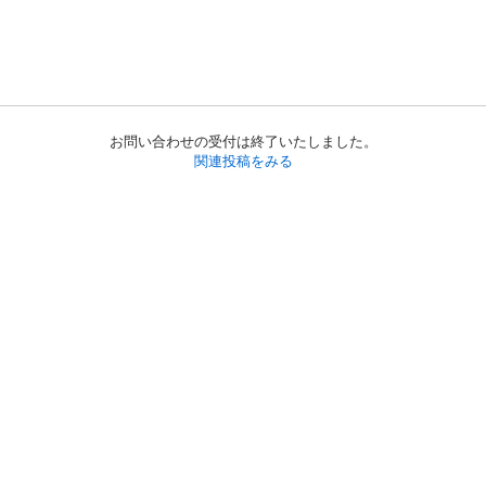
お問い合わせの受付は終了いたしました。
関連投稿をみる
初めての方へ
利用規約
プライバシーポリシー
プライバシー・ステートメント
健全化に資する運用方針
お問い合わせ
運営会社
サイトマップ
ご利用ガイド
フリーワードで探す
PC版で表示
都道府県選択