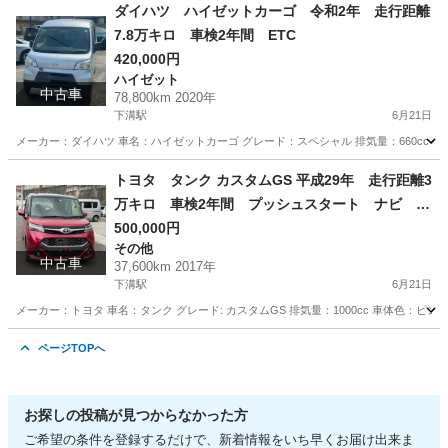
神奈川
相模原市
下溝駅
その他
走行距離
ダイハツ ハイゼットカーゴ 令和2年 走行距離
7.8万キロ 車検2年間 ETC
420,000円
ハイゼット
中古車
78,800km 2020年
下溝駅
6月21日
メーカー：ダイハツ 車名：ハイゼットカーゴ グレード：スペシャル 排気量：660cc 車体色シル
神奈川
相模原市
下溝駅
ハイゼット
走行距離
トヨタ タンク カスタムGS 平成29年 走行距離3
万キロ 車検2年間 プッシュスタート ナビ バ
ックカメラ
500,000円
その他
中古車
37,600km 2017年
下溝駅
6月21日
メーカー：トヨタ 車名：タンク グレード: カスタムGS 排気量：1000cc 車体色：ピンク 
神奈川
相模原市
下溝駅
その他
走行距離
ページTOPへ
お探しの投稿が見つからなかった方
ご希望の条件を登録するだけで、新着情報をいち早くお届け出来ま