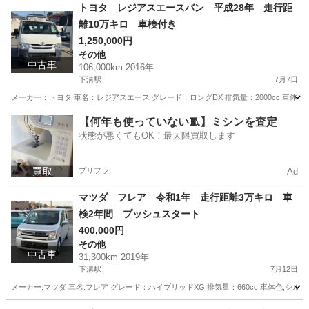
神奈川
相模原市
下溝駅
その他
走行距離
トヨタ レジアスエースバン 平成28年 走行距
離10万キロ 車検付き
1,250,000円
その他
中古車
106,000km 2016年
下溝駅
7月7日
メーカー：トヨタ 車名：レジアスエース グレード：ロングDX 排気量：2000cc 車体色:白 年式:
神奈川
相模原市
下溝駅
その他
走行距離
【何年も使っていない🧵】ミシンを査定
状態が悪くてもOK！最大限買取します
プリフラ
Ad
マツダ フレア 令和1年 走行距離3万キロ 車
検2年間 プッシュスタート
400,000円
その他
中古車
31,300km 2019年
下溝駅
7月12日
メーカー:マツダ 車名:フレア グレード：ハイブリッドXG 排気量：660cc 車体色,シルバー 
神奈川
相模原市
下溝駅
その他
フレア