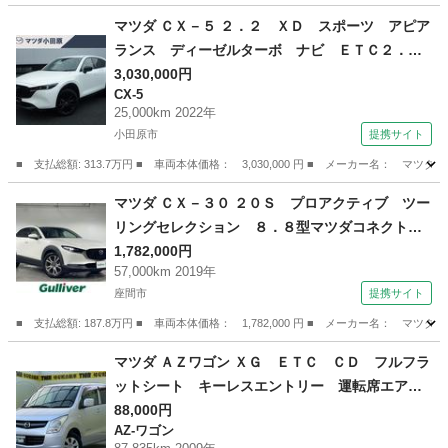
神奈川
厚木市
マツダ
マツダ ＣＸ－５ ２．２ ＸＤ スポーツ アピア
ランス ディーゼルターボ ナビ ＥＴＣ２．
０ ３６０度モニター ＬＥＤランプ １オーナ
3,030,000円
CX-5
ー車 本革シート パワーテールゲート バック
25,000km 2022年
カメラ クルコン パワーシート ＥＴＣ車載
小田原市
提携サイト
器 横滑り防止装置 シートヒーター エアコ
■ 支払総額: 313.7万円 ■ 車両本体価格： 3,030,000 円 ■ メーカー名
ン 禁煙車 （検9.3）
神奈川
小田原市
CX-5
マツダ ＣＸ－３０ ２０Ｓ プロアクティブ ツー
リングセレクション ８．８型マツダコネクトＳ
Ｄナビ ＴＶ ＣＤ ＤＶＤ ＢＴ ＵＳＢ Ｈ
1,782,000円
57,000km 2019年
ＤＭＩ ３６０度カメラ ドライバーモニタリン
座間市
提携サイト
グ ｉアクティブセンス ＡＣＣ ブラインドス
ポットモニター 衝突被害軽減ブレーキ （検8.9）
■ 支払総額: 187.8万円 ■ 車両本体価格： 1,782,000 円 ■ メーカー名
神奈川
座間市
マツダ
マツダ ＡＺワゴン ＸＧ ＥＴＣ ＣＤ フルフラ
ットシート キーレスエントリー 運転席エアバ
ック 助手席エアバック 盗難防止装置 パワー
88,000円
AZ-ワゴン
ステアリング パワ－ウィンドウ ベンチシー