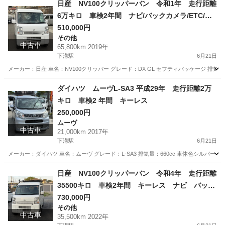
日産 NV100クリッパーバン 令和1年 走行距離
6万キロ 車検2年間 ナビ/バックカメラ/ETC/ド
ライブレコーダー セフティサポート
510,000円
その他
中古車
65,800km 2019年
下溝駅
6月21日
メーカー：日産 車名：NV100クリッパー グレード：DX GL セフティパッケージ 排気量：66
神奈川
相模原市
下溝駅
その他
ダイハツ ムーヴL-SA3 平成29年 走行距離2万
キロ 車検2 年間 キーレス
250,000円
ムーヴ
中古車
21,000km 2017年
下溝駅
6月21日
メーカー：ダイハツ 車名：ムーヴ グレード：L-SA3 排気量：660cc 車体色シルバー 年式:平成
神奈川
相模原市
下溝駅
ムーヴ
走行距離
日産 NV100クリッパーバン 令和4年 走行距離
35500キロ 車検2年間 キーレス ナビ バック
カメラ レーンアシスト
730,000円
その他
中古車
35,500km 2022年