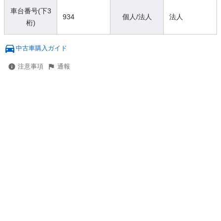
車台番号(下3
934
個人/法人
法人
桁)
中古車購入ガイド
注意事項
通報