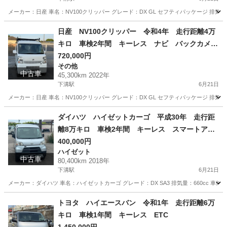
メーカー：日産 車名：NV100クリッパー グレード：DX GL セフティパッケージ 排気量：66
神奈川
相模原市
下溝駅
その他
令和5年
日産 NV100クリッパー 令和4年 走行距離4万
キロ 車検2年間 キーレス ナビ バックカメ
ラ セフティサポート
720,000円
その他
中古車
45,300km 2022年
下溝駅
6月21日
メーカー：日産 車名：NV100クリッパー グレード：DX GL セフティパッケージ 排気量：66
神奈川
相模原市
下溝駅
その他
走行距離
ダイハツ ハイゼットカーゴ 平成30年 走行距
離8万キロ 車検2年間 キーレス スマートアシ
スト
400,000円
ハイゼット
中古車
80,400km 2018年
下溝駅
6月21日
メーカー：ダイハツ 車名：ハイゼットカーゴ グレード：DX SA3 排気量：660cc 車体色シル
神奈川
相模原市
下溝駅
ハイゼット
走行距離
トヨタ ハイエースバン 令和1年 走行距離6万
キロ 車検1年間 キーレス ETC