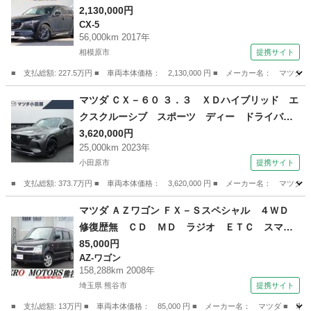
ビフルセグＤＶＤ再生バックカメラ 革パワーシ
2,130,000円
CX-5
ートヒーター 社外マフラー 純正１７インチア
56,000km 2017年
ルミ スマートキー ＬＥＤライト フォグライ
相模原市
提携サイト
ト 車高調 （なし）
■ 支払総額: 227.5万円 ■ 車両本体価格： 2,130,000 円 ■ メーカー名
神奈川
相模原市
CX-5
マツダ ＣＸ－６０ ３．３ ＸＤハイブリッド エ
クスクルーシブ スポーツ ディー ドライバ
ー・パーソナライゼーション パワーバックゲー
3,620,000円
25,000km 2023年
ト ＬＥＤヘッドライト 黒革 ナビ＆ＴＶ 定
小田原市
提携サイト
期点検記録簿 禁煙車 ＥＴＣ Ｐシート ベン
チレーション ２０ＡＷ 横滑り防止装置 ＢＯ
■ 支払総額: 373.7万円 ■ 車両本体価格： 3,620,000 円 ■ メーカー名
ＳＥサウンド （検8.9）
神奈川
小田原市
マツダ
マツダ ＡＺワゴン ＦＸ－Ｓスペシャル ４ＷＤ
修復歴無 ＣＤ ＭＤ ラジオ ＥＴＣ スマー
トキー シートヒーター フルフラット ドアバ
85,000円
AZ-ワゴン
イザー アルミホイール ベンチシート ライト
158,288km 2008年
レベライザー （検9.2）
埼玉県 熊谷市
提携サイト
■ 支払総額: 13万円 ■ 車両本体価格： 85,000 円 ■ メーカー名： マツダ