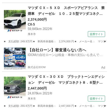
埼玉
熊谷市
AZ-ワゴン
マツダ ＣＸ－５ ＸＤ スポーツアピアランス 禁
煙車 ディーゼル １０．２５型マツダコネク
ト 全周囲カメラ 衝突軽減装置 レーダークル
2,374,000円
CX-5
ーズ 電動リアゲート レザーシート 全席シー
59,845km 2022年
トヒーター ドラレコ コーナーセンサー デジ
厚木市
提携サイト
タルインナーミラー （検9.10）
■ 支払総額: 249.9万円 ■ 車両本体価格： 2,374,000 円 ■ メーカー名
神奈川
厚木市
CX-5
【自社ローン】審査通らない方へ
IDOMの自社ローンは税金・車検の支払いも含んでい
るので毎月の支払額は一定
株式会社IDOM
Ad
マツダ ＣＸ－３０ ＸＤ ブラックトーンエディシ
ョン ディーゼル マツダコネクト８．８型ナ
ビ 全周囲カメラ 衝突軽減 レーダークルー
2,447,000円
24,878km 2021年
ズ ブラインドスポットモニター 電動リアゲー
厚木市
提携サイト
ト コーナーセンサー ＬＥＤヘッド ＥＴＣ
純正１８インチアルミ （検8.12）
■ 支払総額: 255.9万円 ■ 車両本体価格： 2,447,000 円 ■ メーカー名