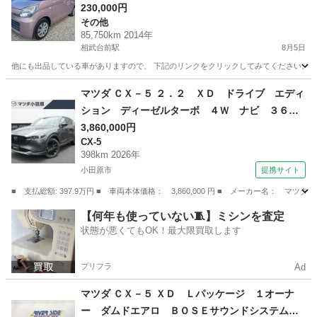
230,000円
その他
85,750km 2014年
相武台前駅
8月5日
他にも出品している車がありますので、 下記のリンクをクリックしてみてください。 https://jmty.jp
神奈川
相模原市
相武台前駅
その他
フレア
マツダ ＣＸ－５ ２．２ ＸＤ ドライブ エディ
ション ディーゼルターボ ４Ｗ ナビ ３６０
度カメラ ＥＴＣ２．０ サンルーフ パーキン
3,860,000円
CX-5
グセンサー オートクルーズコントロール 地デ
398km 2026年
ジ 電動リアゲート 電動シート 革シート 衝
小田原市
提携サイト
突被害軽減システム シートヒーター ＥＴＣ
■ 支払総額: 397.9万円 ■ 車両本体価格： 3,860,000 円 ■ メーカー名
４ＷＤ 禁煙 （検11.3）
神奈川
小田原市
CX-5
【何年も使っていない🧵】ミシンを査定
状態が悪くてもOK！最大限買取します
プリフラ
Ad
マツダ ＣＸ－５ ＸＤ Ｌパッケージ １オーナ
ー ダムドエアロ ＢＯＳＥサウンドシステムナ