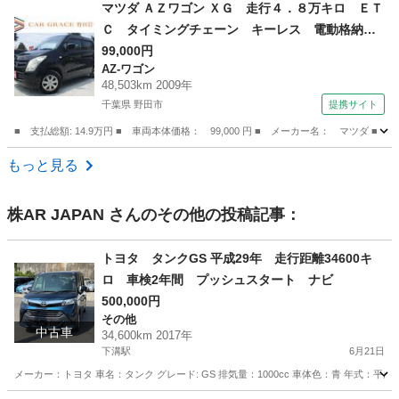
神奈川
横浜市
CX-5
マツダ ＡＺワゴン ＸＧ 走行４．８万キロ ＥＴ
Ｃ タイミングチェーン キーレス 電動格納ミ
ラー ドアバイザー プライバシーガラス Ｃ
99,000円
AZ-ワゴン
Ｄ ＦＭ ＡＭ ヘッドライトレベライザー 純
48,503km 2009年
正セキュリティ パワーウィンドウ Ｗエアバッ
千葉県 野田市
提携サイト
グ （検8.8）
■ 支払総額: 14.9万円 ■ 車両本体価格： 99,000 円 ■ メーカー名： マ
千葉
野田市
AZ-ワゴン
もっと見る
株AR JAPAN
さんのその他の投稿記事：
トヨタ タンクGS 平成29年 走行距離34600キ
ロ 車検2年間 プッシュスタート ナビ
500,000円
その他
中古車
34,600km 2017年
下溝駅
6月21日
メーカー：トヨタ 車名：タンク グレード: GS 排気量：1000cc 車体色：青 年式：平成29