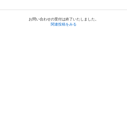
お問い合わせの受付は終了いたしました。
関連投稿をみる
初めての方へ
利用規約
プライバシーポリシー
プライバシー・ステートメント
健全化に資する運用方針
お問い合わせ
運営会社
サイトマップ
ご利用ガイド
フリーワードで探す
PC版で表示
都道府県選択
特定商取引法の表示
利用者情報の外部送信について