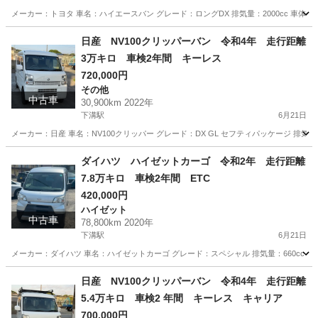
メーカー：トヨタ 車名：ハイエースバン グレード：ロングDX 排気量：2000cc 車体色:シルバー 
神奈川
相模原市
下溝駅
ハイエース
走行距離
日産 NV100クリッパーバン 令和4年 走行距離
3万キロ 車検2年間 キーレス
720,000円
その他
中古車
30,900km 2022年
下溝駅
6月21日
メーカー：日産 車名：NV100クリッパー グレード：DX GL セフティパッケージ 排気量：66
神奈川
相模原市
下溝駅
その他
走行距離
ダイハツ ハイゼットカーゴ 令和2年 走行距離
7.8万キロ 車検2年間 ETC
420,000円
ハイゼット
中古車
78,800km 2020年
下溝駅
6月21日
メーカー：ダイハツ 車名：ハイゼットカーゴ グレード：スペシャル 排気量：660cc 車体色シル
神奈川
相模原市
下溝駅
ハイゼット
走行距離
日産 NV100クリッパーバン 令和4年 走行距離
5.4万キロ 車検2 年間 キーレス キャリア
700,000円