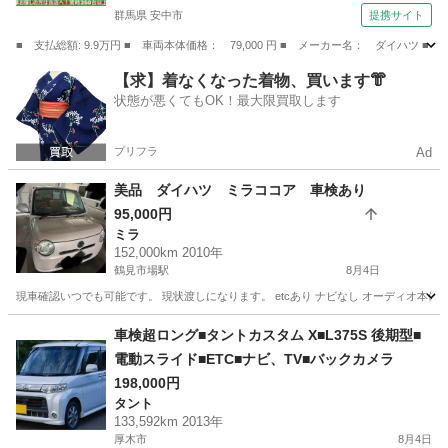
群馬県 安中市
提携サイト
■ 支払総額: 9.9万円 ■ 車両本体価格： 79,000 円 ■ メーカー名： ダイ
群馬
安中市
ムーヴ
【求】着なくなった着物、買います👘
状態が悪くてもOK！最大限買取します
プリフラ
Ad
美品 ダイハツ ミラココア 車検あり
95,000円
ミラ
152,000km 2010年
鶴見市場駅
8月4日
現車確認いつでも可能です。 現状渡しになります。 etcあり ナビなし オーディオ本
神奈川
横浜市
鶴見市場駅
ミラ
ミラココア
車検超ロング■タントカスタム X■L375S 後期型■
電動スライド■ETC■ナビ、TV■バックカメラ
198,000円
タント
133,592km 2013年
厚木市
8月4日