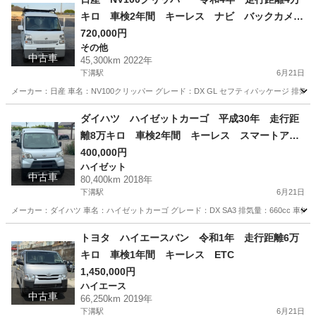
キロ 車検2年間 キーレス ナビ バックカメ
ラ セフティサポート
720,000円
その他
中古車
45,300km 2022年
下溝駅
6月21日
メーカー：日産 車名：NV100クリッパー グレード：DX GL セフティパッケージ 排気量：66
神奈川
相模原市
下溝駅
その他
走行距離
ダイハツ ハイゼットカーゴ 平成30年 走行距
離8万キロ 車検2年間 キーレス スマートアシ
スト
400,000円
ハイゼット
中古車
80,400km 2018年
下溝駅
6月21日
メーカー：ダイハツ 車名：ハイゼットカーゴ グレード：DX SA3 排気量：660cc 車体色シル
神奈川
相模原市
下溝駅
ハイゼット
走行距離
トヨタ ハイエースバン 令和1年 走行距離6万
キロ 車検1年間 キーレス ETC
1,450,000円
ハイエース
中古車
66,250km 2019年
下溝駅
6月21日