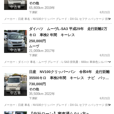
その他
中古車
65,800km 2019年
下溝駅
6月21日
メーカー：日産 車名：NV100クリッパー グレード：DX GL セフティパッケージ 排気量：66
神奈川
相模原市
下溝駅
その他
ダイハツ ムーヴL-SA3 平成29年 走行距離2万
キロ 車検2 年間 キーレス
250,000円
ムーヴ
中古車
21,000km 2017年
下溝駅
6月21日
メーカー：ダイハツ 車名：ムーヴ グレード：L-SA3 排気量：660cc 車体色シルバー 年式:平成
神奈川
相模原市
下溝駅
ムーヴ
走行距離
日産 NV100クリッパーバン 令和4年 走行距離
35500キロ 車検2年間 キーレス ナビ バック
カメラ レーンアシスト
730,000円
その他
中古車
35,500km 2022年
下溝駅
6月21日
メーカー：日産 車名：NV100クリッパー グレード：DX GL セフティパッケージ 排気量：66
神奈川
相模原市
下溝駅
その他
走行距離
【自社ローン】審査通らない方へ