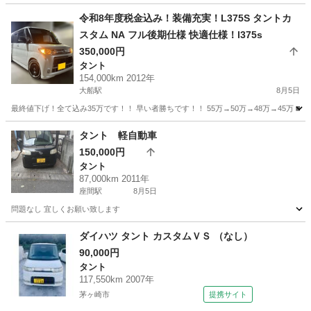
令和8年度税金込み！装備充実！L375S タントカ
スタム NA フル後期仕様 快適仕様！l375s
350,000円
タント
154,000km 2012年
大船駅
8月5日
最終値下げ！全て込み35万です！！ 早い者勝ちです！！ 55万→50万→48万→45万 ◼️L375S
神奈川
鎌倉市
大船駅
タント
後期
タント 軽自動車
150,000円
タント
87,000km 2011年
座間駅
8月5日
問題なし 宜しくお願い致します
神奈川
座間市
座間駅
タント
軽自動車
ダイハツ タント カスタムＶＳ （なし）
90,000円
タント
117,550km 2007年
茅ヶ崎市
提携サイト