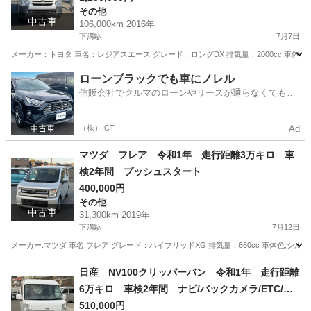
その他
中古車
106,000km 2016年
下溝駅
7月7日
メーカー：トヨタ 車名：レジアスエース グレード：ロングDX 排気量：2000cc 車体色:白 年式:
神奈川
相模原市
下溝駅
その他
走行距離
ローンブラックでも車にノレル
信販会社でクルマのローンやリースが通らなくてもク
ルマをご利用いただけるサービスがあります！
（株）ICT
Ad
マツダ フレア 令和1年 走行距離3万キロ 車
検2年間 プッシュスタート
400,000円
その他
中古車
31,300km 2019年
下溝駅
7月12日
メーカー:マツダ 車名:フレア グレード：ハイブリッドXG 排気量：660cc 車体色,シルバー 
神奈川
相模原市
下溝駅
その他
フレア
日産 NV100クリッパーバン 令和1年 走行距離
6万キロ 車検2年間 ナビ/バックカメラ/ETC/ド
ライブレコーダー セフティサポート
510,000円