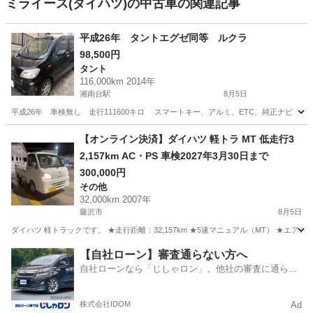
ミライース(ダイハツ)の中古車の関連記事
平成26年 タントエグゼ同等 ルクラ
98,500円
タント
116,000km 2014年
湘南台駅
8月5日
平成26年 車検無し 走行111600キロ スマートキー、アルミ、ETC、純正ナビ フ
神奈川
藤沢市
湘南台駅
タント
ルクラ
【オンライン決済】ダイハツ 軽トラ MT 低走行3
2,157km AC・PS 車検2027年3月30日まで
300,000円
その他
32,000km 2007年
藤沢市
8月5日
ダイハツ 軽トラックです。 ★走行距離：32,157km ★5速マニュアル（MT） ★エア
神奈川
藤沢市
その他
【自社ローン】審査通らない方へ
自社ローンなら「じしゃロン」。他社の審査に通らな
かった方も
株式会社IDOM
Ad