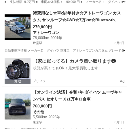
■ 支払総額: 9.9万円 ■ 車両本体価格： 90,000 円 ■ メーカー名： ダイハツ ■
神奈川
茅ヶ崎市
タント
諸費用なし☆車検2年付き☆アトレーワゴン カス
タム サンルーフ☆4WD☆7万km☆Bluetooth、オ
ーディオ☆キーレス
279,900円
アトレーワゴン
78,000km 2001年
辻堂駅
8月5日
自動車基本情報 メーカー名 ダイハツ 車種名 アトレーワゴンカスタム グレード名 ハイルーフ、サ
神奈川
藤沢市
辻堂駅
アトレーワゴン
【家に眠ってる】カメラ買い取ります📷
状態が悪くてもOK！最大限買取します
プリフラ
Ad
【オンライン決済】令和7年 ダイハツ ムーヴキャ
ンバス セオリー X /1万キロ台車
760,000円
その他
5,500km 2025年
東京駅
8月5日