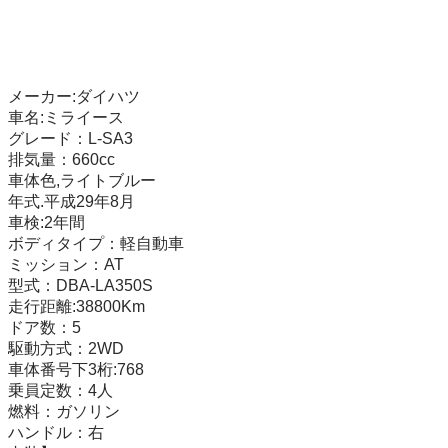
メーカー:ダイハツ 

車名:ミライース 

グレード：L-SA3 

排気量：660cc 

車体色,ライトブルー

年式.平成29年8月 

車検:2年間

ボディタイプ：軽自動車 

ミッション：AT 

型式：DBA-LA350S 

走行距離:38800Km 

ドア数：5 

駆動方式：2WD 

車体番号下3桁:768

乗員定数：4人 

燃料：ガソリン 

ハンドル：右 
