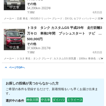
その他
中古車
54,200km 2022年
下溝駅
6月21日
メーカー：日産 車名：NV100クリッパー グレード：DX GL セフティパッケージ 排気量：66
神奈川
相模原市
下溝駅
その他
走行距離
トヨタ タンク カスタムGS 平成29年 走行距離3
万キロ 車検2年間 プッシュスタート ナビ バ
ックカメラ
500,000円
その他
中古車
37,600km 2017年
下溝駅
6月21日
メーカー：トヨタ 車名：タンク グレード: カスタムGS 排気量：1000cc 車体色：ピンク 
神奈川
相模原市
下溝駅
その他
走行距離
ページTOPへ
お探しの投稿が見つからなかった方
ご希望の条件を登録するだけで、新着情報をいち早くお届け出来ま
す。
神奈川県
中古車
ダイハツ
ミライース
選択中の条件