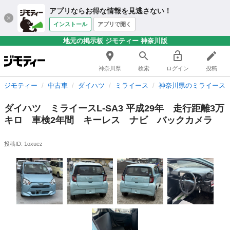
アプリならお得な情報を見逃さない！
インストール
アプリで開く
地元の掲示板 ジモティー 神奈川版
神奈川県
検索
ログイン
投稿
ジモティー
中古車
ダイハツ
ミライース
神奈川県のミライース
ダイハツ ミライースL-SA3 平成29年 走行距離3万
キロ 車検2年間 キーレス ナビ バックカメラ
投稿ID: 1oxuez