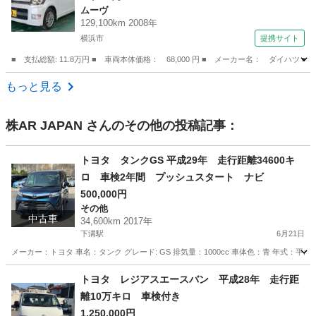
ムーヴ
ランプ インパネシフト 衝突安全ボディ 盗難
129,100km 2008年
防止システム 電格ミラー パワステ ＡＢＳ
横浜市
提携サイト
Ｗエアバック （検9.2）
■ 支払総額: 11.8万円 ■ 車両本体価格： 68,000 円 ■ メーカー名： ダ
神奈川
横浜市
ムーヴ
もっと見る
株AR JAPAN
さんのその他の投稿記事：
トヨタ タンクGS 平成29年 走行距離34600キ
ロ 車検2年間 プッシュスタート ナビ
500,000円
その他
中古車
34,600km 2017年
下溝駅
6月21日
メーカー：トヨタ 車名：タンク グレード: GS 排気量：1000cc 車体色：青 年式：平成29
神奈川
相模原市
下溝駅
その他
走行距離
トヨタ レジアスエースバン 平成28年 走行距
離10万キロ 車検付き
1,250,000円