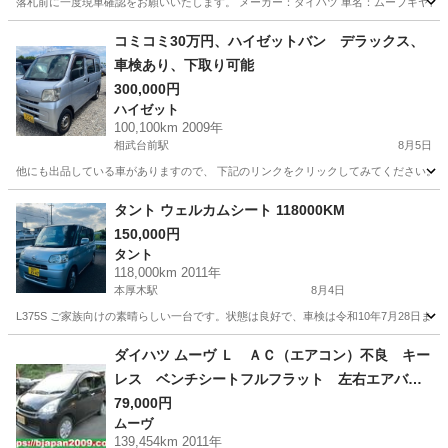
落札前に一度現車確認をお願いいたします。 メーカー：ダイハツ 車名：ムーブキヤンバス グレード:
神奈川
横浜市
東京駅
その他
コミコミ30万円、ハイゼットバン デラックス、
車検あり、下取り可能
300,000円
ハイゼット
100,100km 2009年
相武台前駅
8月5日
他にも出品している車がありますので、 下記のリンクをクリックしてみてください。 https://jmty.jp/p
神奈川
相模原市
相武台前駅
ハイゼット
カーゴ
タント ウェルカムシート 118000KM
150,000円
タント
118,000km 2011年
本厚木駅
8月4日
L375S ご家族向けの素晴らしい一台です。状態は良好で、車検は令和10年7月28日
神奈川
厚木市
本厚木駅
タント
ダイハツ ムーヴ Ｌ ＡＣ（エアコン）不良 キー
レス ベンチシートフルフラット 左右エアバッ
ク パワステ フロントベンチシート ＡＢＳ
79,000円
ムーヴ
（検9.2）
139,454km 2011年