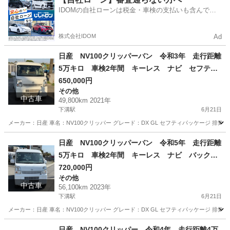
IDOMの自社ローンは税金・車検の支払いも含んでい
るので毎月の支払額は一定
株式会社IDOM
Ad
日産 NV100クリッパーバン 令和3年 走行距離
5万キロ 車検2年間 キーレス ナビ セフティ
サポート
650,000円
その他
中古車
49,800km 2021年
下溝駅
6月21日
メーカー：日産 車名：NV100クリッパー グレード：DX GL セフティパッケージ 排気量：66
神奈川
相模原市
下溝駅
その他
走行距離
日産 NV100クリッパーバン 令和5年 走行距離
5万キロ 車検2年間 キーレス ナビ バックカ
メラ
720,000円
その他
中古車
56,100km 2023年
下溝駅
6月21日
メーカー：日産 車名：NV100クリッパー グレード：DX GL セフティパッケージ 排気量：66
神奈川
相模原市
下溝駅
その他
令和5年
日産 NV100クリッパー 令和4年 走行距離4万