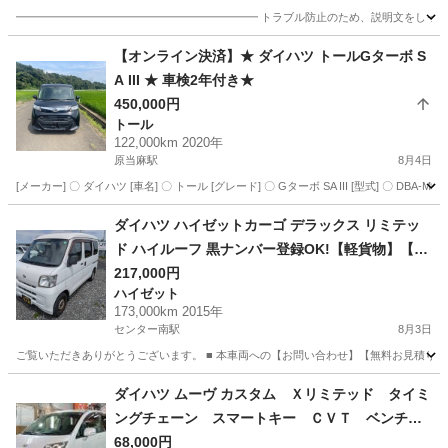
━━━━━━━━━━━━━━━━━━━━━━ トラブル防止のため、説明文をしっか
神奈川
厚木市
タント
【オンライン決済】★ ダイハツ トールGターボ S
A III ★ 車検2年付き★
450,000円
トール
122,000km 2020年
原当麻駅
8月4日
[メーカー] 〇 ダイハツ [車名] 〇 トール [グレード] 〇 Gターボ SA III [型式] 〇 DBA-M900
神奈川
相模原市
原当麻駅
トール
ダイハツ ハイゼットカーゴ デラックス リミテッ
ド ハイルーフ 黒ナンバー登録OK!【軽貨物】【配
送】
217,000円
ハイゼット
173,000km 2015年
センター南駅
8月3日
ご覧いただきありがとうございます。 ■ 本車両への【お問い合わせ】【無料お見積り】
神奈川
横浜市
センター南駅
ハイゼット
車両
ダイハツ ムーヴ カスタム Ｘリミテッド タイミ
ングチェーン スマートキー ＣＶＴ ベンチシ
ート フルフラット 社外アルミホール フォグ
68,000円