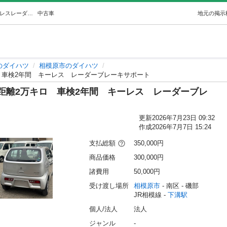
スズキアルトL 平成29年走行距離2万キロ車検2年間キーレスレーダーブレーキサポート (株AR JAPAN ) 下溝のダイハツの中古車｜ジモティー
中古車
地元の掲示
のダイハツ
相模原市のダイハツ
ロ 車検2年間 キーレス レーダーブレーキサポート
行距離2万キロ 車検2年間 キーレス レーダーブレ
更新
2026年7月23日 09:32
作成
2026年7月7日 15:24
支払総額
350,000円
商品価格
300,000円
諸費用
50,000円
受け渡し場所
相模原市
 - 南区
 - 磯部
JR相模線 - 
下溝駅
個人/法人
法人
ジャンル
-