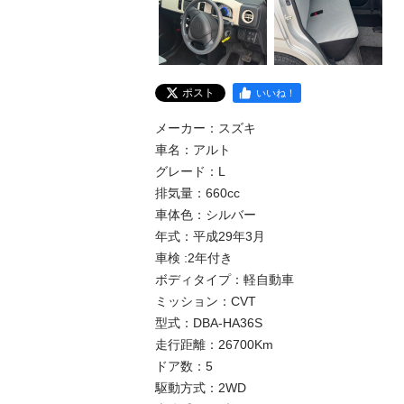
ポスト
いいね！
メーカー：スズキ

車名：アルト

グレード：L

排気量：660cc

車体色：シルバー

年式：平成29年3月

車検 :2年付き

ボディタイプ：軽自動車

ミッション：CVT

型式：DBA-HA36S

走行距離：26700Km

ドア数：5

駆動方式：2WD
