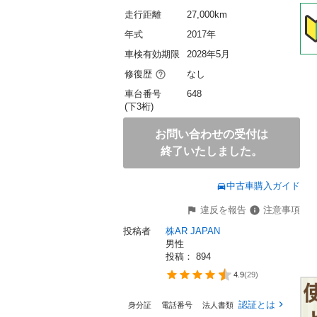
走行距離
27,000km
年式
2017年
車検有効期限
2028年5月
修復歴
なし
車台番号
648
(下3桁)
お問い合わせの受付は
終了いたしました。
中古車購入ガイド
違反を報告
注意事項
投稿者
株AR JAPAN 
男性
投稿： 
894
4.9
(
29
)
認証とは
身分証
電話番号
法人書類