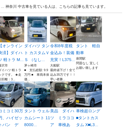
 ... 神奈川 中古車を見ている人は、こちらの記事も見ています。
【オンライン
ダイハツ タン
令和8年度税
タント 軽自
決済】ダイハ
ト カスタムＶ
金込み！装備
動車
座間駅
ツ 軽トラ M...
Ｓ （なし...
充実！L375...
問題なし 宜しく
藤沢市
茅ヶ崎市
大船駅
お願い致します
ダイハツ 軽トラ
■ 支払総額: 9.9
最終値下げ！全て
ックです。 ★走
万円 ■ 車両本体
込み35万です！！
行距離：3...
価...
早い者勝...
コミコミ30万
タント ウェル
美品 ダイハ
車検超ロング
円、ハイゼッ
カムシート 11
ツ ミラココ
■タントカス
トバン デ
8000...
ア 車検あ
タム X■L3...