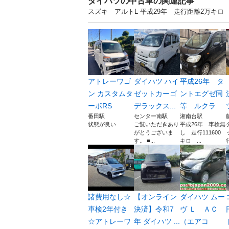
ダイハツの中古車の関連記事
スズキ アルトL 平成29年 走行距離2万キロ
アトレーワゴ
ダイハツ ハイ
平成26年 タ
ン カスタムタ
ゼットカーゴ
ントエグゼ同
ーボRS
デラックス...
等 ルクラ
番田駅
センター南駅
湘南台駅
状態が良い
ご覧いただきあり
平成26年 車検無
がとうございま
し 走行111600
す。 ■...
キロ ...
諸費用なし☆
【オンライン
ダイハツ ムー
車検2年付き
決済】令和7
ヴ Ｌ ＡＣ
☆アトレーワ
年 ダイハツ ...
（エアコ