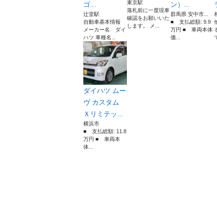
東京駅
ゴ...
ン）...
落札前に一度現車
辻堂駅
群馬県 安中市...
確認をお願いいた
自動車基本情報
■ 支払総額: 9.9
します。 メ...
メーカー名 ダイ
万円 ■ 車両本体
ハツ 車種名...
価...
ダイハツ ムー
ヴ カスタム
Ｘリミテッ...
横浜市
■ 支払総額: 11.8
万円 ■ 車両本
体...