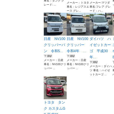
車名：タンク グ
メーカー：トヨタ
メーカー:マツダ
レード: ...
車名：レジアスエ
車名:フレア グレ
ース グレ...
ード：ハ...
日産 NV100
日産 NV100
ダイハツ ハ
クリッパーバ
クリッパー
イゼットカー
ン 令和5...
令和4年 ...
ゴ 平成30
下溝駅
下溝駅
年...
メーカー：日産
メーカー：日産
下溝駅
車名：NV100クリ
車名：NV100クリ
メーカー：ダイハ
ッパー ...
ッパー ...
ツ 車名：ハイゼ
ットカーゴ ...
トヨタ タン
ク カスタムG