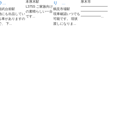
本厚木駅
厚木市
ラ...
り ...
L375S ご家族向け
━━━━━━━━
相武台前駅
鶴見市場駅
の素晴らしい一台
━━━━━━━━
他にも出品してい
現車確認いつでも
です...
━━━━━━...
る車がありますの
可能です。 現状
で、 下...
渡しになりま...