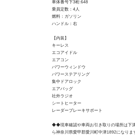
車体番号下3桁:648

乗員定数：4人

燃料：ガソリン

ハンドル：右

【内装】

キーレス

エコアイドル

エアコン

パワーウィンドウ

パワーステアリング

集中ドアロック

エアバッグ

社外ラジオ

シートヒーター

レーダーブレーキサポート

◆◆現車確認や車両お引き取りの場所は下
ら神奈川県愛甲郡愛川町中津1892になります