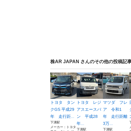
株AR JAPAN
さんのその他の投稿記
トヨタ タン
トヨタ レジ
マツダ フレ
クGS 平成29
アスエースバ
ア 令和1
年 走行距...
ン 平成28
年 走行距離
下溝駅
年...
3万...
メーカー：トヨタ
下溝駅
下溝駅