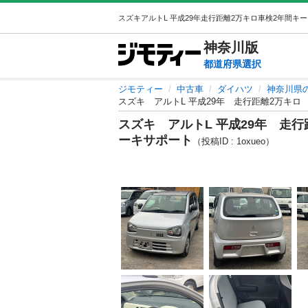
神奈川
版
都道府県選択
ジモティー
中古車
ダイハツ
神奈川県
スズキ アルトL 平成29年 走行距離2万キ
スズキ アルトL 平成29年 走
ーキサポート
（投稿ID : 1oxueo）