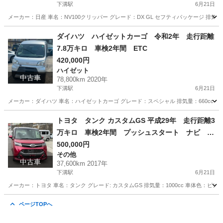
下溝駅
6月21日
メーカー：日産 車名：NV100クリッパー グレード：DX GL セフティパッケージ 排気量：66
神奈川
相模原市
下溝駅
その他
走行距離
ダイハツ ハイゼットカーゴ 令和2年 走行距離
7.8万キロ 車検2年間 ETC
420,000円
ハイゼット
中古車
78,800km 2020年
下溝駅
6月21日
メーカー：ダイハツ 車名：ハイゼットカーゴ グレード：スペシャル 排気量：660cc 車体色シル
神奈川
相模原市
下溝駅
ハイゼット
走行距離
トヨタ タンク カスタムGS 平成29年 走行距離3
万キロ 車検2年間 プッシュスタート ナビ バ
ックカメラ
500,000円
その他
中古車
37,600km 2017年
下溝駅
6月21日
メーカー：トヨタ 車名：タンク グレード: カスタムGS 排気量：1000cc 車体色：ピンク 
神奈川
相模原市
下溝駅
その他
走行距離
ページTOPへ