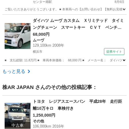
センター南駅
8月6日
ご覧いただきありがとうございます。 ■ 本車両への【お問い合わせ】【無料お見積り】
神奈川
横浜市
センター南駅
ハイゼット
車両
ダイハツ ムーヴ カスタム Ｘリミテッド タイミ
ングチェーン スマートキー ＣＶＴ ベンチシ
ート フルフラット 社外アルミホール フォグ
68,000円
ムーヴ
ランプ インパネシフト 衝突安全ボディ 盗難
129,100km 2008年
防止システム 電格ミラー パワステ ＡＢＳ
横浜市
提携サイト
Ｗエアバック （検9.2）
■ 支払総額: 11.8万円 ■ 車両本体価格： 68,000 円 ■ メーカー名： ダ
神奈川
横浜市
ムーヴ
もっと見る
株AR JAPAN
さんのその他の投稿記事：
トヨタ レジアスエースバン 平成28年 走行距
離10万キロ 車検付き
1,250,000円
その他
中古車
106,000km 2016年