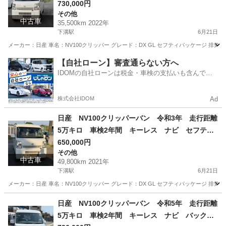
カメラ レーンアシスト
730,000円
その他
中古車
35,500km 2022年
下溝駅
6月21日
メーカー：日産 車名：NV100クリッパー グレード：DX GL セフティパッケージ 排気量：66
神奈川
相模原市
下溝駅
その他
走行距離
【自社ローン】審査通らない方へ
IDOMの自社ローンは税金・車検の支払いも含んでい
るので毎月の支払額は一定
株式会社IDOM
Ad
日産 NV100クリッパーバン 令和3年 走行距離
5万キロ 車検2年間 キーレス ナビ セフティ
サポート
650,000円
その他
中古車
49,800km 2021年
下溝駅
6月21日
メーカー：日産 車名：NV100クリッパー グレード：DX GL セフティパッケージ 排気量：66
神奈川
相模原市
下溝駅
その他
走行距離
日産 NV100クリッパーバン 令和5年 走行距離
5万キロ 車検2年間 キーレス ナビ バックカ