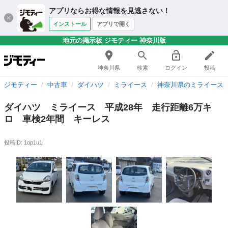
アプリならお得な情報を見逃さない！
インストール
アプリで開く
地元の掲示板 ジモティー 神奈川版
神奈川県
検索
ログイン
投稿
ジモティー
中古車
ダイハツ
ミライース
神奈川県のミライース
ダイハツ ミライース 平成28年 走行距離6万キ
ロ 車検2年間 キーレス
投稿ID: 1op1u1