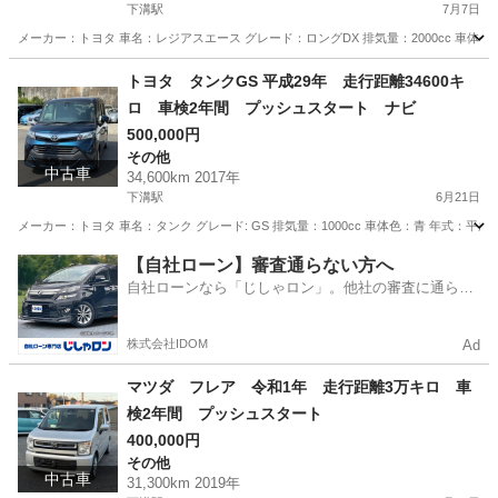
下溝駅
7月7日
メーカー：トヨタ 車名：レジアスエース グレード：ロングDX 排気量：2000cc 車体色:白 年式:
神奈川
相模原市
下溝駅
その他
走行距離
トヨタ タンクGS 平成29年 走行距離34600キ
ロ 車検2年間 プッシュスタート ナビ
500,000円
その他
中古車
34,600km 2017年
下溝駅
6月21日
メーカー：トヨタ 車名：タンク グレード: GS 排気量：1000cc 車体色：青 年式：平成29
神奈川
相模原市
下溝駅
その他
走行距離
【自社ローン】審査通らない方へ
自社ローンなら「じしゃロン」。他社の審査に通らな
かった方も
株式会社IDOM
Ad
マツダ フレア 令和1年 走行距離3万キロ 車
検2年間 プッシュスタート
400,000円
その他
中古車
31,300km 2019年