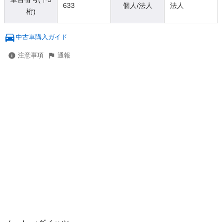
633
個人/法人
法人
桁)
中古車購入ガイド
注意事項
通報