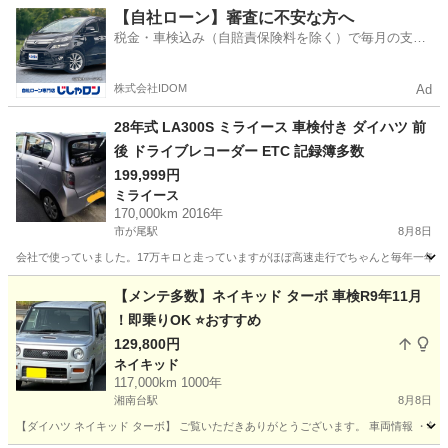
神奈川
横浜市
川和町駅
テリオスキッド
【自社ローン】審査に不安な方へ
税金・車検込み（自賠責保険料を除く）で毎月の支払
額は一定の自社ローン🚗
株式会社IDOM
Ad
28年式 LA300S ミライース 車検付き ダイハツ 前
後 ドライブレコーダー ETC 記録簿多数
199,999円
ミライース
170,000km 2016年
市が尾駅
8月8日
会社で使っていました。17万キロと走っていますがほぼ高速走行でちゃんと毎年一年点検
神奈川
横浜市
市が尾駅
ミライース
【メンテ多数】ネイキッド ターボ 車検R9年11月
！即乗りOK ⭐おすすめ
129,800円
ネイキッド
117,000km 1000年
湘南台駅
8月8日
【ダイハツ ネイキッド ターボ】 ご覧いただきありがとうございます。 車両情報 ・年式:平成