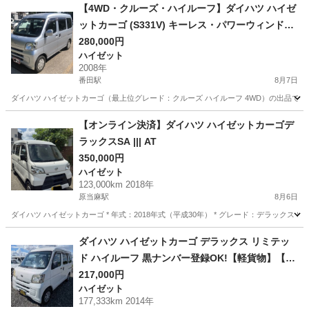
神奈川
愛甲郡
番田駅
アトレーワゴン
【4WD・クルーズ・ハイルーフ】ダイハツ ハイゼ
ットカーゴ (S331V) キーレス・パワーウィンド
ウ・冷房良好
280,000円
ハイゼット
2008年
番田駅
8月7日
ダイハツ ハイゼットカーゴ（最上位グレード：クルーズ ハイルーフ 4WD）の出品です
神奈川
愛甲郡
番田駅
ハイゼット
【オンライン決済】ダイハツ ハイゼットカーゴデ
ラックスSA ||| AT
350,000円
ハイゼット
123,000km 2018年
原当麻駅
8月6日
ダイハツ ハイゼットカーゴ * 年式：2018年式（平成30年） * グレード：デラックス SA * 走
神奈川
相模原市
原当麻駅
ハイゼット
ダイハツ ハイゼットカーゴ デラックス リミテッ
ド ハイルーフ 黒ナンバー登録OK!【軽貨物】【配
送】 ホワイト 走行177,333km 在庫日数 2日 広告
217,000円
ハイゼット
業販 輸出 見積 車検 リ券 鑑定 クーポン
177,333km 2014年