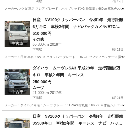
下溝駅
7月12日
メーカー:マツダ 車名:フレア グレード：ハイブリッドXG 排気量：660cc 車体色,シルバー 
神奈川
相模原市
下溝駅
その他
フレア
日産 NV100クリッパーバン 令和1年 走行距離
6万キロ 車検2年間 ナビ/バックカメラ/ETC/ド
ライブレコーダー セフティサポート
510,000円
その他
中古車
65,800km 2019年
下溝駅
6月21日
メーカー：日産 車名：NV100クリッパー グレード：DX GL セフティパッケージ 排気量：66
神奈川
相模原市
下溝駅
その他
ダイハツ ムーヴL-SA3 平成29年 走行距離2万
キロ 車検2 年間 キーレス
250,000円
ムーヴ
中古車
21,000km 2017年
下溝駅
6月21日
メーカー：ダイハツ 車名：ムーヴ グレード：L-SA3 排気量：660cc 車体色シルバー 年式:平成
神奈川
相模原市
下溝駅
ムーヴ
走行距離
日産 NV100クリッパーバン 令和4年 走行距離
35500キロ 車検2年間 キーレス ナビ バック