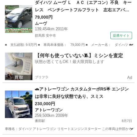
神奈川
藤沢市
藤沢駅
ミラジーノ
車両
ダイハツ ムーヴ Ｌ ＡＣ（エアコン）不良 キー
レス ベンチシートフルフラット 左右エアバッ
ク パワステ フロントベンチシート ＡＢＳ
79,000円
ムーヴ
（検9.2）
139,454km 2011年
群馬県 安中市
提携サイト
■ 支払総額: 9.9万円 ■ 車両本体価格： 79,000 円 ■ メーカー名： ダイ
群馬
安中市
ムーヴ
【何年も使っていない🧵】ミシンを査定
状態が悪くてもOK！最大限買取します
プリフラ
Ad
🚗アトレーワゴン カスタムターボRS🌟 エンジン
は非常に良好な状態であり、スミス
230,000円
アトレーワゴン
259,500km 2009年
番田駅
8月7日
車種名：ダイハツ アトレーワゴン リモートエンジンスターター この車両は外部から遠隔操作で