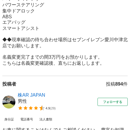
パワーステアリング 

集中ドアロック 

ABS

エアバッグ 

スマートアシスト

◆◆現車確認の待ち合わせ場所はセブンイレブン愛川中津北
店でお願いします。 

名義変更完了までの間3万円をお預かりします。 

こちらは名義変更確認後、直ちにお返しします。
投稿者
投稿
894
件
株AR JAPAN
男性
フォローする
4.9
(
29
)
身分証
電話番号
法人書類
お車に関することはなんでもご相談ください。 豊富な知識