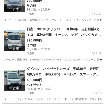
メラ
720,000円
その他
中古車
56,100km 2023年
下溝駅
6月21日
メーカー：日産 車名：NV100クリッパー グレード：DX GL セフティパッケージ 排気量：66
神奈川
相模原市
下溝駅
その他
令和5年
日産 NV100クリッパー 令和4年 走行距離4万
キロ 車検2年間 キーレス ナビ バックカメ
ラ セフティサポート
720,000円
その他
中古車
45,300km 2022年
下溝駅
6月21日
メーカー：日産 車名：NV100クリッパー グレード：DX GL セフティパッケージ 排気量：66
神奈川
相模原市
下溝駅
その他
走行距離
ダイハツ ハイゼットカーゴ 平成30年 走行距
離8万キロ 車検2年間 キーレス スマートアシ
スト
400,000円
ハイゼット
中古車
80,400km 2018年
下溝駅
6月21日
メーカー：ダイハツ 車名：ハイゼットカーゴ グレード：DX SA3 排気量：660cc 車体色シル