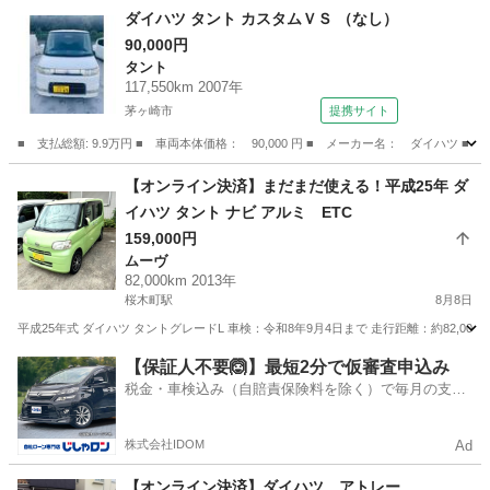
神奈川
藤沢市
湘南台駅
ネイキッド
ターボ
ダイハツ タント カスタムＶＳ （なし）
90,000円
タント
117,550km 2007年
茅ヶ崎市
提携サイト
■ 支払総額: 9.9万円 ■ 車両本体価格： 90,000 円 ■ メーカー名： ダイハツ ■
神奈川
茅ヶ崎市
タント
【オンライン決済】まだまだ使える！平成25年 ダ
イハツ タント ナビ アルミ ETC
159,000円
ムーヴ
82,000km 2013年
桜木町駅
8月8日
平成25年式 ダイハツ タントグレードL 車検：令和8年9月4日まで 走行距離：約82,0
神奈川
横浜市
桜木町駅
ムーヴ
ミッション
【保証人不要🙆】最短2分で仮審査申込み
税金・車検込み（自賠責保険料を除く）で毎月の支払
額は一定の自社ローン🚗
株式会社IDOM
Ad
【オンライン決済】ダイハツ アトレー