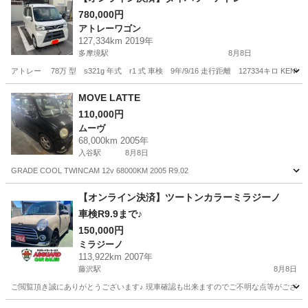
780,000円
アトレーワゴン
127,334km 2019年
多摩境駅
8月8日
アトレー 78万 型 s321g 年式 r1 式 車検 9年/9/16 走行距離 127334キロ 
神奈川
相模原市
多摩境駅
アトレーワゴン
MOVE LATTE
110,000円
ムーヴ
68,000km 2005年
入谷駅
8月8日
GRADE COOL TWINCAM 12v 68000KM 2005 R9.02
神奈川
厚木市
入谷駅
ムーヴ
【オンライン決済】ツートンカラーミラジーノ
車検R9.9まで♪
150,000円
ミラジーノ
113,922km 2007年
藤沢駅
8月8日
ご閲覧頂き誠にありがとうございます♪ 現車確認も出来ますのでご不明な点等がござ