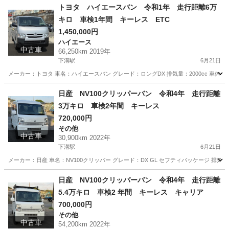
神奈川
相模原市
下溝駅
ハイゼット
走行距離
トヨタ ハイエースバン 令和1年 走行距離6万
キロ 車検1年間 キーレス ETC
1,450,000円
ハイエース
中古車
66,250km 2019年
下溝駅
6月21日
メーカー：トヨタ 車名：ハイエースバン グレード：ロングDX 排気量：2000cc 車体色:シルバー 
神奈川
相模原市
下溝駅
ハイエース
走行距離
日産 NV100クリッパーバン 令和4年 走行距離
3万キロ 車検2年間 キーレス
720,000円
その他
中古車
30,900km 2022年
下溝駅
6月21日
メーカー：日産 車名：NV100クリッパー グレード：DX GL セフティパッケージ 排気量：66
神奈川
相模原市
下溝駅
その他
走行距離
日産 NV100クリッパーバン 令和4年 走行距離
5.4万キロ 車検2 年間 キーレス キャリア
700,000円
その他
中古車
54,200km 2022年