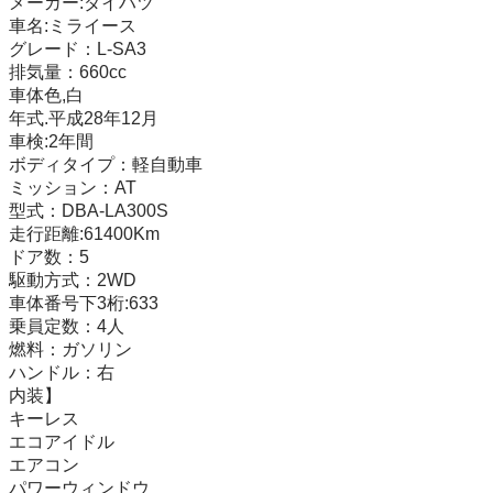
メーカー:ダイハツ 

車名:ミライース 

グレード：L-SA3 

排気量：660cc 

車体色,白

年式.平成28年12月 

車検:2年間

ボディタイプ：軽自動車 

ミッション：AT 

型式：DBA-LA300S 

走行距離:61400Km 

ドア数：5 

駆動方式：2WD 

車体番号下3桁:633

乗員定数：4人 

燃料：ガソリン 

ハンドル：右 

内装】 

キーレス 

エコアイドル 

エアコン 

パワーウィンドウ 
