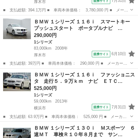
7月31日
提携サイト
厚木市
■ 支払総額: 394.1万円 ■ 車両本体価格： 3,780,000 円 ■ メーカ
ー名： ＢＭＷ ■ 車種名： １シリーズ ■ グレード名： １２０
神奈川
厚木市
1シリーズ
ＢＭＷ １シリーズ １１６ｉ スマートキー
ｄ Ｍスポーツ ハイラインパッケージ 認定中古車 ハイラインパ
プッシュスタート ポータブルナビ …
ッケージ...
290,000円
1シリーズ
83,000km
2008年
6月10日
提携サイト
厚木市
■ 支払総額: 39万円 ■ 車両本体価格： 290,000 円 ■ メーカー
名： ＢＭＷ ■ 車種名： １シリーズ ■ グレード名： １１６
神奈川
厚木市
1シリーズ
ＢＭＷ １シリーズ １１６ｉ ファッショニス
ｉ スマートキー プッシュスタート ポータブルナビ バックカメ
タ 走行５．９万ｋｍ ナビ ＥＴＣ…
ラ 純正ＣＤオーデ...
525,000円
1シリーズ
59,000km
2013年
7月31日
提携サイト
横浜市
■ 支払総額: 63.9万円 ■ 車両本体価格： 525,000 円 ■ メーカー
名： ＢＭＷ ■ 車種名： １シリーズ ■ グレード名： １１６
神奈川
横浜市
1シリーズ
ＢＭＷ １シリーズ １３０ｉ Ｍスポーツ ６
ｉ ファッショニスタ 走行５．９万ｋｍ ナビ ＥＴＣ Ｂカメ
速ＭＴ 車検Ｒ１０年８月まで サン…
ラ ベージュ革 ...