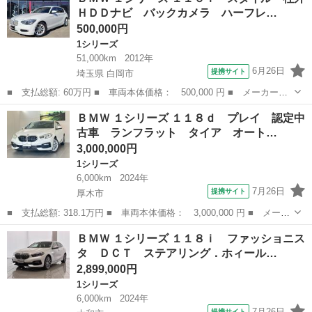
ＨＤＤナビ バックカメラ ハーフレ…
ステップ...
500,000円
1シリーズ
51,000km
2012年
6月26日
提携サイト
埼玉県 白岡市
■ 支払総額: 60万円 ■ 車両本体価格： 500,000 円 ■ メーカー
名： ＢＭＷ ■ 車種名： １シリーズ ■ グレード名： １１６
埼玉
白岡市
1シリーズ
ＢＭＷ １シリーズ １１８ｄ プレイ 認定中
ｉ スタイル 社外ＨＤＤナビ バックカメラ ハーフレザーシー
古車 ランフラット タイア オート…
ト 純正ＡＷ スマー...
3,000,000円
1シリーズ
6,000km
2024年
7月26日
提携サイト
厚木市
■ 支払総額: 318.1万円 ■ 車両本体価格： 3,000,000 円 ■ メーカ
ー名： ＢＭＷ ■ 車種名： １シリーズ ■ グレード名： １１８
神奈川
厚木市
1シリーズ
ＢＭＷ １シリーズ １１８ｉ ファッショニス
ｄ プレイ 認定中古車 ランフラット タイア オートマチック
タ ＤＣＴ ステアリング．ホィール…
トランク...
2,899,000円
1シリーズ
6,000km
2024年
7月26日
提携サイト