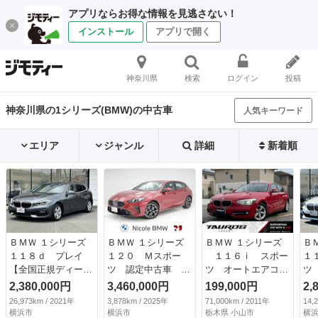
アプリならお得な情報を見逃さない！
インストール
アプリで開く
神奈川県
検索
ログイン
投稿
神奈川県の1シリーズ(BMW)の中古車
人気キーワード
エリア
ジャンル
詳細
新着順
ＢＭＷ １シリーズ
ＢＭＷ １シリーズ
ＢＭＷ １シリーズ
Ｂ
１１８ｄ プレイ
１２０ Ｍスポー
１１６ｉ スポー
１
【全国正規ディーラ
ツ 認定中古車 ２
ツ オートエアコ
ツ
ー保証付／２年】
年保証 ヘッドアッ
ン ＥＴＣ スマー
ョ
2,380,000円
3,460,000円
199,000円
2,
【走行距離無制限】
プディスプレイ １
トキープッシュスタ
デ
26,973km / 2021年
3,878km / 2025年
71,000km / 2011年
14,
１６ＡＷ 純正前後
８インチＡＷ アク
ート パワステ パ
２
横浜市
横浜市
栃木県 小山市
横