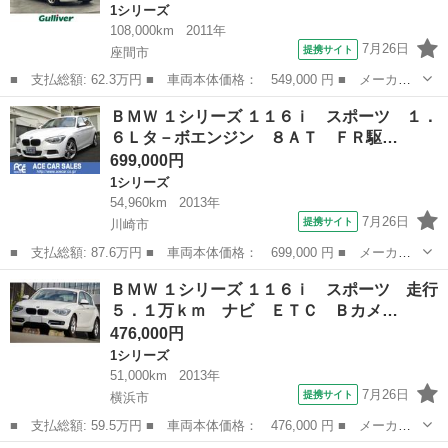
1シリーズ
108,000km
2011年
7月26日
提携サイト
座間市
■ 支払総額: 62.3万円 ■ 車両本体価格： 549,000 円 ■ メーカー
名： ＢＭＷ ■ 車種名： １シリーズ ■ グレード名： １１６ｉ
神奈川
座間市
1シリーズ
ＢＭＷ １シリーズ １１６ｉ スポーツ １．
■ 排気量： 1600cc ■ ドア枚数： 5D ■ ミッション： MT...
６Ｌタ－ボエンジン ８ＡＴ ＦＲ駆…
699,000円
1シリーズ
54,960km
2013年
7月26日
提携サイト
川崎市
■ 支払総額: 87.6万円 ■ 車両本体価格： 699,000 円 ■ メーカー
名： ＢＭＷ ■ 車種名： １シリーズ ■ グレード名： １１６
神奈川
川崎市
1シリーズ
ＢＭＷ １シリーズ １１６ｉ スポーツ 走行
ｉ スポーツ １．６Ｌタ－ボエンジン ８ＡＴ ＦＲ駆動 アルピ
５．１万ｋｍ ナビ ＥＴＣ Ｂカメ…
ンホワイト Ｍ...
476,000円
1シリーズ
51,000km
2013年
7月26日
提携サイト
横浜市
■ 支払総額: 59.5万円 ■ 車両本体価格： 476,000 円 ■ メーカー
名： ＢＭＷ ■ 車種名： １シリーズ ■ グレード名： １１６