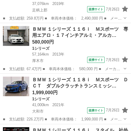
37,076km
2019年
7月26日
提携サイト
足柄上郡
■ 支払総額: 259.8万円 ■ 車両本体価格： 2,490,000 円 ■ メーカ
ー名： ＢＭＷ ■ 車種名： １シリーズ ■ グレード名： １１８
神奈川
足柄上郡
1シリーズ
ＢＭＷ １シリーズ １１６ｉ Ｍスポーツ 専
ｉ Ｍスポーツ 純正ナビ・バックカメラ ディスプレイオーディ
用エアロ・１７インチアルミ・アルカ…
オ 前後ド...
580,000円
1シリーズ
57,164km
2013年
7月26日
提携サイト
厚木市
■ 支払総額: 67.4万円 ■ 車両本体価格： 580,000 円 ■ メーカー
名： ＢＭＷ ■ 車種名： １シリーズ ■ グレード名： １１６
神奈川
厚木市
1シリーズ
ＢＭＷ １シリーズ １１８ｉ Ｍスポーツ Ｄ
ｉ Ｍスポーツ 専用エアロ・１７インチアルミ・アルカンターラコ
ＣＴ ダブルクラッチトランスミッシ…
ンビスポーツシ...
1,999,000円
1シリーズ
41,000km
2021年
7月26日
提携サイト
大和市
■ 支払総額: 226.2万円 ■ 車両本体価格： 1,999,000 円 ■ メーカ
ー名： ＢＭＷ ■ 車種名： １シリーズ ■ グレード名： １１８
神奈川
大和市
1シリーズ
ＢＭＷ １シリーズ １１６ｉ スタイル 社外
ｉ Ｍスポーツ ＤＣＴ ダブルクラッチトランスミッション装備