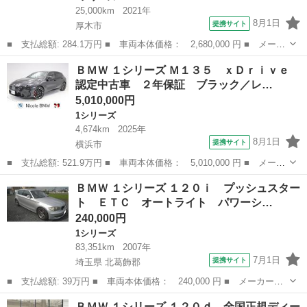
25,000km
2021年
8月1日
提携サイト
厚木市
■ 支払総額: 284.1万円 ■ 車両本体価格： 2,680,000 円 ■ メーカ
ー名： ＢＭＷ ■ 車種名： １シリーズ ■ グレード名： １１８
神奈川
厚木市
1シリーズ
ＢＭＷ １シリーズ Ｍ１３５ ｘＤｒｉｖｅ
ｄ Ｍスポーツ 認定中古車 Ｍ スポーツ パッケージ コンフ
認定中古車 ２年保証 ブラック／レ…
ォートア...
5,010,000円
1シリーズ
4,674km
2025年
8月1日
提携サイト
横浜市
■ 支払総額: 521.9万円 ■ 車両本体価格： 5,010,000 円 ■ メーカ
ー名： ＢＭＷ ■ 車種名： １シリーズ ■ グレード名： Ｍ１３
神奈川
横浜市
1シリーズ
ＢＭＷ １シリーズ １２０ｉ プッシュスター
５ ｘＤｒｉｖｅ 認定中古車 ２年保証 ブラック／レッド内装
ト ＥＴＣ オートライト パワーシ…
１９ＡＷ...
240,000円
1シリーズ
83,351km
2007年
7月1日
提携サイト
埼玉県 北葛飾郡
■ 支払総額: 39万円 ■ 車両本体価格： 240,000 円 ■ メーカー
名： ＢＭＷ ■ 車種名： １シリーズ ■ グレード名： １２０
埼玉
北葛飾郡
1シリーズ
ＢＭＷ １シリーズ １２０ｄ 全国正規ディー