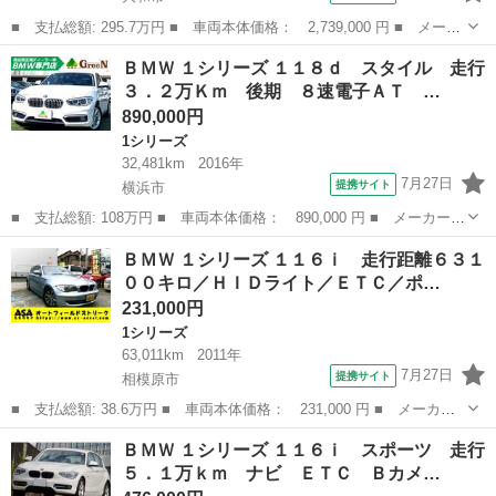
■ 支払総額: 295.7万円 ■ 車両本体価格： 2,739,000 円 ■ メーカ
ー名： ＢＭＷ ■ 車種名： １シリーズ ■ グレード名： １１８
神奈川
大和市
1シリーズ
ＢＭＷ １シリーズ １１８ｄ スタイル 走行
ｄ Ｍスポーツ ディーゼルターボ オートマチック トランク リ
３．２万Ｋｍ 後期 ８速電子ＡＴ …
ッド ロ...
890,000円
1シリーズ
32,481km
2016年
7月27日
提携サイト
横浜市
■ 支払総額: 108万円 ■ 車両本体価格： 890,000 円 ■ メーカー
名： ＢＭＷ ■ 車種名： １シリーズ ■ グレード名： １１８
神奈川
横浜市
1シリーズ
ＢＭＷ １シリーズ １１６ｉ 走行距離６３１
ｄ スタイル 走行３．２万Ｋｍ 後期 ８速電子ＡＴ ＬＥＤヘッ
００キロ／ＨＩＤライト／ＥＴＣ／ポ…
ドライト ハーフ...
231,000円
1シリーズ
63,011km
2011年
7月27日
提携サイト
相模原市
■ 支払総額: 38.6万円 ■ 車両本体価格： 231,000 円 ■ メーカー
名： ＢＭＷ ■ 車種名： １シリーズ ■ グレード名： １１６
神奈川
相模原市
1シリーズ
ＢＭＷ １シリーズ １１６ｉ スポーツ 走行
ｉ 走行距離６３１００キロ／ＨＩＤライト／ＥＴＣ／ポータブルナ
５．１万ｋｍ ナビ ＥＴＣ Ｂカメ…
ビ ■ 排気量...