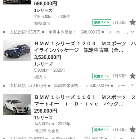
698,000円
1シリーズ
116,500km
2006年
7月30日
提携サイト
相模原市
■ 支払総額: 85万円 ■ 車両本体価格： 698,000 円 ■ メーカー
名： ＢＭＷ ■ 車種名： １シリーズ ■ グレード名： １３０
神奈川
相模原市
1シリーズ
ＢＭＷ １シリーズ １２０ｄ Ｍスポーツ ハ
ｉ Ｍスポーツ ６速ＭＴ 車検Ｒ１０年８月まで サンルーフ ウ
イラインパッケージ 認定中古車（全…
ッドパネルインテリ...
3,530,000円
1シリーズ
5,900km
2025年
7月30日
提携サイト
横浜市
■ 支払総額: 370.9万円 ■ 車両本体価格： 3,530,000 円 ■ メーカ
ー名： ＢＭＷ ■ 車種名： １シリーズ ■ グレード名： １２０
神奈川
横浜市
1シリーズ
ＢＭＷ １シリーズ １１６ｉ Ｍスポーツ ス
ｄ Ｍスポーツ ハイラインパッケージ 認定中古車（全国保証）半
マートキー ｉ－Ｄｒｉｖｅ バック…
革ハイラ...
298,000円
1シリーズ
143,000km
2013年
7月30日
提携サイト
埼玉県 比企郡