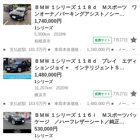
ー名： ＢＭＷ ■ 車種名： １シリーズ ■ グレード名： １１８
神奈川
相模原市
1シリーズ
ＢＭＷ １シリーズ １１８ｄ Ｍスポーツ ワ
ｉ プレイ ワンオーナー／ドライブレコーダー ■ 排気量：
ンオーナ／パーキングアシスト／シー…
1500...
1,740,000円
1シリーズ
5,000km
2018年
7月27日
提携サイト
相模原市
■ 支払総額: 181.3万円 ■ 車両本体価格： 1,740,000 円 ■ メーカ
ー名： ＢＭＷ ■ 車種名： １シリーズ ■ グレード名： １１８
神奈川
相模原市
1シリーズ
ＢＭＷ １シリーズ １１８ｄ プレイ エディ
ｄ Ｍスポーツ ワンオーナ／パーキングアシスト／シートヒータ
ションジョイ＋ インテリジェントＳ…
ー ■ ...
1,480,000円
1シリーズ
31,207km
2020年
7月27日
提携サイト
横浜市
■ 支払総額: 163.5万円 ■ 車両本体価格： 1,480,000 円 ■ メーカ
ー名： ＢＭＷ ■ 車種名： １シリーズ ■ グレード名： １１８
神奈川
横浜市
1シリーズ
ＢＭＷ １シリーズ １１６ｉ Ｍスポーツパッ
ｄ プレイ エディションジョイ＋ インテリジェントＳ Ｐシー
ケージ ／ハーフレザーシート／純正…
ト 純正Ｈ...
530,000円
1シリーズ