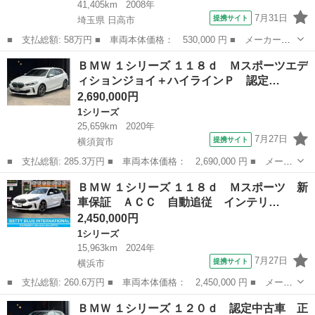
41,405km
2008年
7月31日
提携サイト
埼玉県 日高市
■ 支払総額: 58万円 ■ 車両本体価格： 530,000 円 ■ メーカー
名： ＢＭＷ ■ 車種名： １シリーズ ■ グレード名： １１６
埼玉
日高市
1シリーズ
ＢＭＷ １シリーズ １１８ｄ Ｍスポーツエデ
ｉ Ｍスポーツパッケージ ／ハーフレザーシート／純正オーディオ
ィションジョイ＋ハイラインＰ 認定…
ＣＤ・ラジオ・ＡＵ...
2,690,000円
1シリーズ
25,659km
2020年
7月27日
提携サイト
横須賀市
■ 支払総額: 285.3万円 ■ 車両本体価格： 2,690,000 円 ■ メーカ
ー名： ＢＭＷ ■ 車種名： １シリーズ ■ グレード名： １１８
神奈川
横須賀市
1シリーズ
ＢＭＷ １シリーズ １１８ｄ Ｍスポーツ 新
ｄ Ｍスポーツエディションジョイ＋ハイラインＰ 認定中古車 正
車保証 ＡＣＣ 自動追従 インテリ…
規ディー...
2,450,000円
1シリーズ
15,963km
2024年
7月27日
提携サイト
横浜市
■ 支払総額: 260.6万円 ■ 車両本体価格： 2,450,000 円 ■ メーカ
ー名： ＢＭＷ ■ 車種名： １シリーズ ■ グレード名： １１８
神奈川
横浜市
1シリーズ
ＢＭＷ １シリーズ １２０ｄ 認定中古車 正
ｄ Ｍスポーツ 新車保証 ＡＣＣ 自動追従 インテリジェントＳ