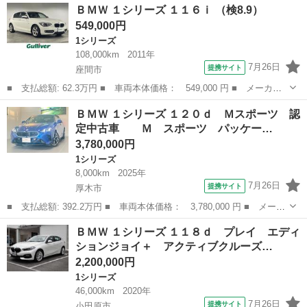
神奈川
横浜市
1シリーズ
ＢＭＷ １シリーズ １１６ｉ （検8.9）
ｉ スポーツ 走行５．１万ｋｍ ナビ ＥＴＣ Ｂカメラ 禁煙
549,000円
評価４．５点 ...
1シリーズ
108,000km
2011年
7月26日
提携サイト
座間市
■ 支払総額: 62.3万円 ■ 車両本体価格： 549,000 円 ■ メーカー
名： ＢＭＷ ■ 車種名： １シリーズ ■ グレード名： １１６ｉ
神奈川
座間市
1シリーズ
ＢＭＷ １シリーズ １２０ｄ Ｍスポーツ 認
■ 排気量： 1600cc ■ ドア枚数： 5D ■ ミッション： MT...
定中古車 Ｍ スポーツ パッケー…
3,780,000円
1シリーズ
8,000km
2025年
7月26日
提携サイト
厚木市
■ 支払総額: 392.2万円 ■ 車両本体価格： 3,780,000 円 ■ メーカ
ー名： ＢＭＷ ■ 車種名： １シリーズ ■ グレード名： １２０
神奈川
厚木市
1シリーズ
ＢＭＷ １シリーズ １１８ｄ プレイ エディ
ｄ Ｍスポーツ 認定中古車 Ｍ スポーツ パッケージ コンフ
ションジョイ＋ アクティブクルーズ…
ォートア...
2,200,000円
1シリーズ
46,000km
2020年
7月26日
提携サイト
小田原市