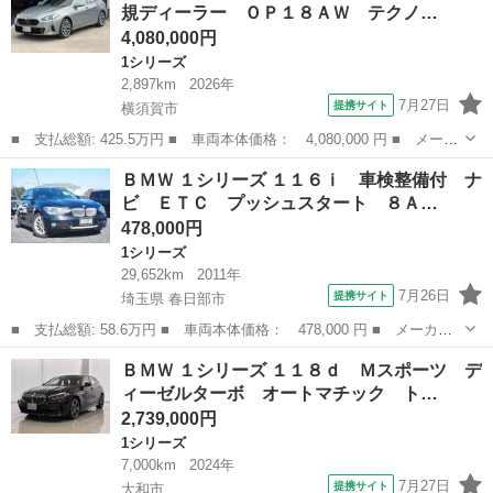
規ディーラー ＯＰ１８ＡＷ テクノ…
ー ハー...
4,080,000円
1シリーズ
2,897km
2026年
7月27日
提携サイト
横須賀市
■ 支払総額: 425.5万円 ■ 車両本体価格： 4,080,000 円 ■ メーカ
ー名： ＢＭＷ ■ 車種名： １シリーズ ■ グレード名： １２０
神奈川
横須賀市
1シリーズ
ＢＭＷ １シリーズ １１６ｉ 車検整備付 ナ
ｄ 認定中古車 正規ディーラー ＯＰ１８ＡＷ テクノロジーパッ
ビ ＥＴＣ プッシュスタート ８Ａ…
ケージ ...
478,000円
1シリーズ
29,652km
2011年
7月26日
提携サイト
埼玉県 春日部市
■ 支払総額: 58.6万円 ■ 車両本体価格： 478,000 円 ■ メーカー
名： ＢＭＷ ■ 車種名： １シリーズ ■ グレード名： １１６
埼玉
春日部市
1シリーズ
ＢＭＷ １シリーズ １１８ｄ Ｍスポーツ デ
ｉ 車検整備付 ナビ ＥＴＣ プッシュスタート ８ＡＴ ■ 排気
ィーゼルターボ オートマチック ト…
量： 160...
2,739,000円
1シリーズ
7,000km
2024年
7月27日
提携サイト
大和市