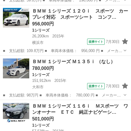
■ 支払総額: 39.8万円 ■ 車両本体価格： 298,000 円 ■ メーカー
名： ＢＭＷ ■ 車種名： １シリーズ ■ グレード名： １１６
埼玉
比企郡
1シリーズ
ＢＭＷ １シリーズ １２０ｉ スポーツ カー
ｉ Ｍスポーツ スマートキー ｉ－Ｄｒｉｖｅ バックカメラ Ｅ
プレイ対応 スポーツシート コンフ…
ＴＣ アイドリ...
956,000円
1シリーズ
26,200km
2015年
7月30日
提携サイト
横浜市
■ 支払総額: 109.8万円 ■ 車両本体価格： 956,000 円 ■ メーカー
名： ＢＭＷ ■ 車種名： １シリーズ ■ グレード名： １２０
神奈川
横浜市
1シリーズ
ＢＭＷ １シリーズ Ｍ１３５ｉ （なし）
ｉ スポーツ カープレイ対応 スポーツシート コンフォートアク
780,000円
セス Ｂｌｕ...
1シリーズ
151,912km
2015年
7月30日
提携サイト
大和市
■ 支払総額: 98万円 ■ 車両本体価格： 780,000 円 ■ メーカー
名： ＢＭＷ ■ 車種名： １シリーズ ■ グレード名： Ｍ１３５
神奈川
大和市
1シリーズ
ＢＭＷ １シリーズ １１６ｉ Ｍスポーツ ワ
ｉ ■ 排気量： 3000cc ■ ドア枚数： 5D ■ ミッション： AT8...
ンオーナー ＥＴＣ 純正ナビゲーシ…
501,000円
1シリーズ