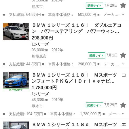
57,538km
2013年
7月29日
提携サイト
厚木市
■ 支払総額: 64.8万円 ■ 車両本体価格： 501,000 円 ■ メーカー
名： ＢＭＷ ■ 車種名： １シリーズ ■ グレード名： １１６
神奈川
厚木市
1シリーズ
ＢＭＷ １シリーズ １１６ｉ ダブルエアコ
ｉ Ｍスポーツ ワンオーナー ＥＴＣ 純正ナビゲーション Ｔ
ン パワーステアリング パワーウィン…
Ｖ バックカメラ...
298,000円
1シリーズ
96,000km
2012年
7月1日
提携サイト
相模原市
■ 支払総額: 44.8万円 ■ 車両本体価格： 298,000 円 ■ メーカー
名： ＢＭＷ ■ 車種名： １シリーズ ■ グレード名： １１６
神奈川
相模原市
1シリーズ
ＢＭＷ １シリーズ １１８ｉ Ｍスポーツ コ
ｉ ダブルエアコン パワーステアリング パワーウィンドウ ＡＢ
ンフォートＰＫＧ／ｉＤｒｉｖｅナビ…
Ｓ 運転席エア...
1,780,000円
1シリーズ
46,338km
2019年
7月29日
提携サイト
厚木市
■ 支払総額: 194.2万円 ■ 車両本体価格： 1,780,000 円 ■ メーカ
ー名： ＢＭＷ ■ 車種名： １シリーズ ■ グレード名： １１８
神奈川
厚木市
1シリーズ
ＢＭＷ １シリーズ １１８ｄ Ｍスポーツ エ
ｉ Ｍスポーツ コンフォートＰＫＧ／ｉＤｒｉｖｅナビＰＫＧ／Ａ