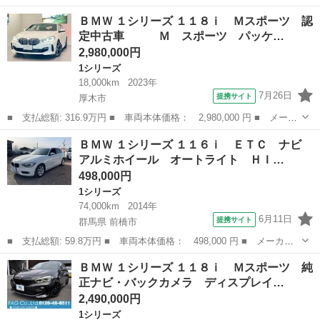
ー名： ＢＭＷ ■ 車種名： １シリーズ ■ グレード名： １１８
神奈川
横浜市
1シリーズ
ＢＭＷ １シリーズ １１８ｉ Ｍスポーツ 認
ｄ プレイ 認定中古車（全国保証）黒革 プラスＰｋｇ Ｒカメ
定中古車 Ｍ スポーツ パッケ…
ラ ＰＤＣ...
2,980,000円
1シリーズ
18,000km
2023年
7月26日
提携サイト
厚木市
■ 支払総額: 316.9万円 ■ 車両本体価格： 2,980,000 円 ■ メーカ
ー名： ＢＭＷ ■ 車種名： １シリーズ ■ グレード名： １１８
神奈川
厚木市
1シリーズ
ＢＭＷ １シリーズ １１６ｉ ＥＴＣ ナビ
ｉ Ｍスポーツ 認定中古車 Ｍ スポーツ パッケージ コン
アルミホイール オートライト ＨＩ…
フォート...
498,000円
1シリーズ
74,000km
2014年
6月11日
提携サイト
群馬県 前橋市
■ 支払総額: 59.8万円 ■ 車両本体価格： 498,000 円 ■ メーカー
名： ＢＭＷ ■ 車種名： １シリーズ ■ グレード名： １１６
群馬
前橋市
1シリーズ
ＢＭＷ １シリーズ １１８ｉ Ｍスポーツ 純
ｉ ＥＴＣ ナビ アルミホイール オートライト ＨＩＤ スマー
正ナビ・バックカメラ ディスプレイ…
トキー アイド...
2,490,000円
1シリーズ