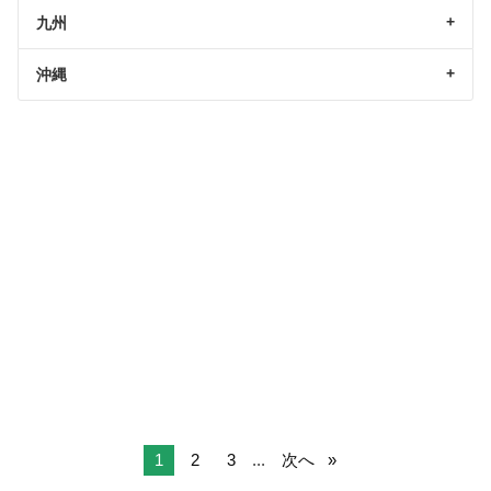
九州
沖縄
1
2
3
...
次へ