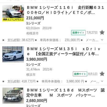
ー名： ＢＭＷ ■ 車種名： １シリーズ ■ グレード名： １１８
神奈川
横浜市
1シリーズ
ＢＭＷ １シリーズ １１６ｉ 走行距離６３１
ｄ プレイ エディションジョイ＋ Ｍパワーシート アクティブク
００キロ／ＨＩＤライト／ＥＴＣ／ポ…
ルーズコ...
231,000円
1シリーズ
63,011km
2011年
7月27日
提携サイト
相模原市
■ 支払総額: 38.6万円 ■ 車両本体価格： 231,000 円 ■ メーカー
名： ＢＭＷ ■ 車種名： １シリーズ ■ グレード名： １１６
神奈川
相模原市
1シリーズ
ＢＭＷ １シリーズ Ｍ１３５ｉ ｘＤｒｉｖ
ｉ 走行距離６３１００キロ／ＨＩＤライト／ＥＴＣ／ポータブルナ
ｅ 【全国正規ディーラー保証付／１年…
ビ ■ 排気量...
3,980,000円
1シリーズ
31,474km
2021年
8月1日
提携サイト
横浜市
■ 支払総額: 418.7万円 ■ 車両本体価格： 3,980,000 円 ■ メーカ
ー名： ＢＭＷ ■ 車種名： １シリーズ ■ グレード名： Ｍ１３
神奈川
横浜市
1シリーズ
ＢＭＷ １シリーズ １１８ｄ Ｍスポーツ 認
５ｉ ｘＤｒｉｖｅ 【全国正規ディーラー保証付／１年】【走行距
定中古車 Ｍ スポーツ パッケー…
離無制限...
2,680,000円
1シリーズ