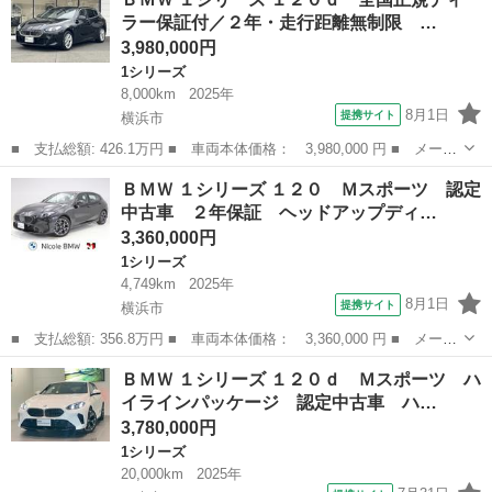
ｉ プッシュスタート ＥＴＣ オートライト パワーシート 純正
ラー保証付／２年・走行距離無制限 …
アルミホイール 革...
3,980,000円
1シリーズ
8,000km
2025年
8月1日
提携サイト
横浜市
■ 支払総額: 426.1万円 ■ 車両本体価格： 3,980,000 円 ■ メーカ
ー名： ＢＭＷ ■ 車種名： １シリーズ ■ グレード名： １２０
神奈川
横浜市
1シリーズ
ＢＭＷ １シリーズ １２０ Ｍスポーツ 認定
ｄ 全国正規ディーラー保証付／２年・走行距離無制限 弊社デモン
中古車 ２年保証 ヘッドアップディ…
ストレー...
3,360,000円
1シリーズ
4,749km
2025年
8月1日
提携サイト
横浜市
■ 支払総額: 356.8万円 ■ 車両本体価格： 3,360,000 円 ■ メーカ
ー名： ＢＭＷ ■ 車種名： １シリーズ ■ グレード名： １２
神奈川
横浜市
1シリーズ
ＢＭＷ １シリーズ １２０ｄ Ｍスポーツ ハ
０ Ｍスポーツ 認定中古車 ２年保証 ヘッドアップディスプレ
イラインパッケージ 認定中古車 ハ…
イ １８イン...
3,780,000円
1シリーズ
20,000km
2025年