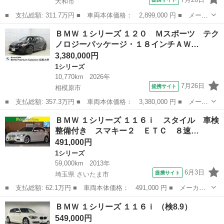
大和市
■ 支払総額: 311.7万円 ■ 車両本体価格： 2,899,000 円 ■ メーカ
ー名： ＢＭＷ ■ 車種名： １シリーズ ■ グレード名： １１８
神奈川
大和市
1シリーズ
ＢＭＷ １シリーズ １２０ Ｍスポーツ テク
ｉ ファッショニスタ ＤＣＴ ステアリング．ホィール ヒータ
ノロジーパッケージ・１８インチＡＷ…
ー マルチ...
3,380,000円
1シリーズ
10,770km
2026年
7月26日
提携サイト
相模原市
■ 支払総額: 357.3万円 ■ 車両本体価格： 3,380,000 円 ■ メーカ
ー名： ＢＭＷ ■ 車種名： １シリーズ ■ グレード名： １２
神奈川
相模原市
1シリーズ
ＢＭＷ １シリーズ １１６ｉ スタイル 車検
０ Ｍスポーツ テクノロジーパッケージ・１８インチＡＷ・ドライ
整備付き スマキー２ ＥＴＣ ８速…
ビングアシ...
491,000円
1シリーズ
59,000km
2013年
6月3日
提携サイト
埼玉県 さいたま市
■ 支払総額: 62.1万円 ■ 車両本体価格： 491,000 円 ■ メーカー
名： ＢＭＷ ■ 車種名： １シリーズ ■ グレード名： １１６
埼玉
さいたま市
1シリーズ
ＢＭＷ １シリーズ １１６ｉ （検8.9）
ｉ スタイル 車検整備付き スマキー２ ＥＴＣ ８速ＡＴ ター
549,000円
ボ 純正１６Ａ...