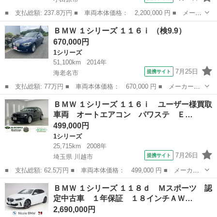
■ 支払総額: 237.8万円 ■ 車両本体価格： 2,200,000 円 ■ メーカ
ー名： ＢＭＷ ■ 車種名： １シリーズ ■ グレード名： １１８
神奈川
小田原市
1シリーズ
ＢＭＷ １シリーズ １１６ｉ （検9.9）
ｄ プレイ エディションジョイ＋ アクティブクルーズコントロー
670,000円
ル オー...
1シリーズ
51,100km
2014年
7月25日
提携サイト
海老名市
■ 支払総額: 77万円 ■ 車両本体価格： 670,000 円 ■ メーカー
名： ＢＭＷ ■ 車種名： １シリーズ ■ グレード名： １１６ｉ
神奈川
海老名市
1シリーズ
ＢＭＷ １シリーズ １１６ｉ ユーザー様買取
■ 排気量： 1600cc ■ ドア枚数： 5D ■ ミッション： AT8速...
車両 オートエアコン パワステ Ｅ…
499,000円
1シリーズ
25,715km
2008年
7月26日
提携サイト
埼玉県 川越市
■ 支払総額: 62.5万円 ■ 車両本体価格： 499,000 円 ■ メーカー
名： ＢＭＷ ■ 車種名： １シリーズ ■ グレード名： １１６
埼玉
川越市
1シリーズ
ＢＭＷ １シリーズ １１８ｄ Ｍスポーツ 認
ｉ ユーザー様買取車両 オートエアコン パワステ ＥＴＣ ＡＢ
定中古車 １年保証 １８インチＡＷ…
Ｓ 電動格納ミ...
2,690,000円