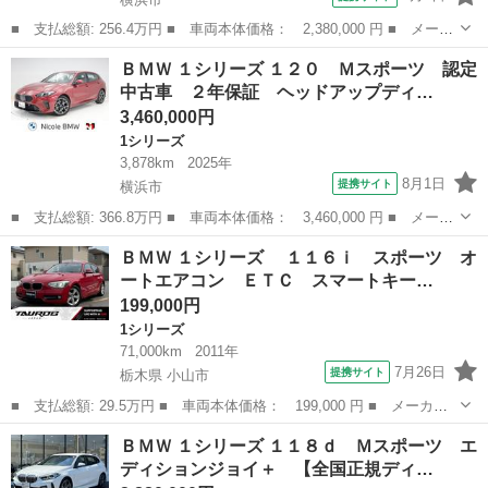
■ 支払総額: 256.4万円 ■ 車両本体価格： 2,380,000 円 ■ メーカ
ー名： ＢＭＷ ■ 車種名： １シリーズ ■ グレード名： １１８
神奈川
横浜市
1シリーズ
ＢＭＷ １シリーズ １２０ Ｍスポーツ 認定
ｄ プレイ 【全国正規ディーラー保証付／２年】【走行距離無制
中古車 ２年保証 ヘッドアップディ…
限】１６Ａ...
3,460,000円
1シリーズ
3,878km
2025年
8月1日
提携サイト
横浜市
■ 支払総額: 366.8万円 ■ 車両本体価格： 3,460,000 円 ■ メーカ
ー名： ＢＭＷ ■ 車種名： １シリーズ ■ グレード名： １２
神奈川
横浜市
1シリーズ
ＢＭＷ １シリーズ １１６ｉ スポーツ オ
０ Ｍスポーツ 認定中古車 ２年保証 ヘッドアップディスプレ
ートエアコン ＥＴＣ スマートキー…
イ １８イン...
199,000円
1シリーズ
71,000km
2011年
7月26日
提携サイト
栃木県 小山市
■ 支払総額: 29.5万円 ■ 車両本体価格： 199,000 円 ■ メーカー
名： ＢＭＷ ■ 車種名： １シリーズ ■ グレード名： １１６
栃木
小山市
1シリーズ
ＢＭＷ １シリーズ １１８ｄ Ｍスポーツ エ
ｉ スポーツ オートエアコン ＥＴＣ スマートキープッシュスタ
ディションジョイ＋ 【全国正規ディ…
ート パワス...