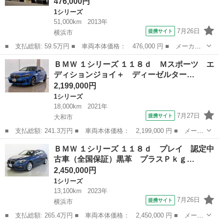
476,000円
1シリーズ
51,000km
2013年
7月26日
提携サイト
横浜市
■ 支払総額: 59.5万円 ■ 車両本体価格： 476,000 円 ■ メーカー
名： ＢＭＷ ■ 車種名： １シリーズ ■ グレード名： １１６
神奈川
横浜市
1シリーズ
ＢＭＷ １シリーズ １１８ｄ Ｍスポーツ エ
ｉ スポーツ 走行５．１万ｋｍ ナビ ＥＴＣ Ｂカメラ 禁煙
ディションジョイ＋ ディーゼルター…
評価４．５点 ...
2,199,000円
1シリーズ
18,000km
2021年
7月27日
提携サイト
大和市
■ 支払総額: 241.3万円 ■ 車両本体価格： 2,199,000 円 ■ メーカ
ー名： ＢＭＷ ■ 車種名： １シリーズ ■ グレード名： １１８
神奈川
大和市
1シリーズ
ＢＭＷ １シリーズ １１８ｄ プレイ 認定中
ｄ Ｍスポーツ エディションジョイ＋ ディーゼルターボ Ｍスポ
古車（全国保証）黒革 プラスＰｋｇ…
ーツパッ...
2,450,000円
1シリーズ
13,100km
2023年
7月26日
提携サイト
横浜市
■ 支払総額: 265.4万円 ■ 車両本体価格： 2,450,000 円 ■ メーカ