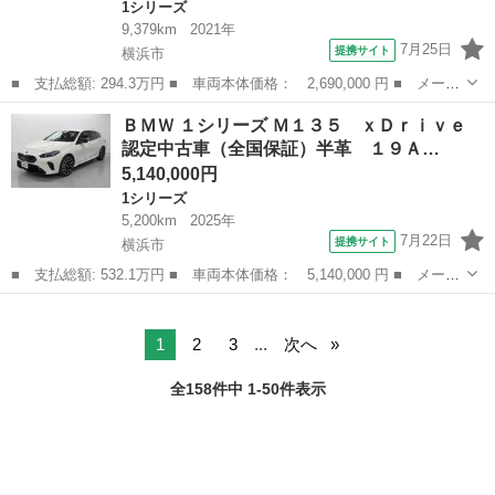
1シリーズ
9,379km
2021年
7月25日
提携サイト
横浜市
■ 支払総額: 294.3万円 ■ 車両本体価格： 2,690,000 円 ■ メーカ
ー名： ＢＭＷ ■ 車種名： １シリーズ ■ グレード名： １１８
神奈川
横浜市
1シリーズ
ＢＭＷ １シリーズ Ｍ１３５ ｘＤｒｉｖｅ
ｄ Ｍスポーツ 認定中古車 １年保証 １８インチＡＷ アクティ
認定中古車（全国保証）半革 １９Ａ…
ブクルー...
5,140,000円
1シリーズ
5,200km
2025年
7月22日
提携サイト
横浜市
■ 支払総額: 532.1万円 ■ 車両本体価格： 5,140,000 円 ■ メーカ
ー名： ＢＭＷ ■ 車種名： １シリーズ ■ グレード名： Ｍ１３
神奈川
横浜市
1シリーズ
５ ｘＤｒｉｖｅ 認定中古車（全国保証）半革 １９ＡＷ Ｍスポ
ーツブレ...
1
2
3
...
次へ
全158件中 1-50件表示