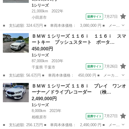
1シリーズ
21,000km
2022年
7月27日
提携サイト
小田原市
■ 支払総額: 324.6万円 ■ 車両本体価格： 3,080,000 円 ■ メーカ
ー名： ＢＭＷ ■ 車種名： １シリーズ ■ グレード名： １１８
神奈川
小田原市
1シリーズ
ＢＭＷ １シリーズ １１６ｉ １１６ｉ スマ
ｉ Ｍスポーツ 認定中古車 デモアップ 禁煙車 ＡＣＣ ブラッ
ートキー プッシュスタート ポータ…
クレザー...
450,000円
1シリーズ
87,000km
2010年
7月26日
提携サイト
千葉県 千葉市
■ 支払総額: 56.6万円 ■ 車両本体価格： 450,000 円 ■ メーカー
名： ＢＭＷ ■ 車種名： １シリーズ ■ グレード名： １１６
千葉
千葉市
1シリーズ
ＢＭＷ １シリーズ １１８ｉ プレイ ワンオ
ｉ １１６ｉ スマートキー プッシュスタート ポータブルナビ
ーナー／ドライブレコーダー （検…
バックカメラ ...
2,490,000円
1シリーズ
8,000km
2023年
7月27日
提携サイト
相模原市
■ 支払総額: 256.1万円 ■ 車両本体価格： 2,490,000 円 ■ メーカ