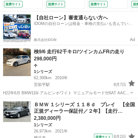
ドライブレコーダ
ティブクルーズコン
ワーウインドウ ア
制
提携サイト
提携サイト
提携サイト
提
ー ＬＥＤヘッドラ
トロール パドルシ
カ （検8.10）
ッ
イト １オーナー
フト 全周囲カメ
Ｗ
【自社ローン】審査通らない方へ
禁煙車 パーキング
ラ 前後センサー
ィ
IDOMの自社ローンは税金・車検の支払いも含んでいる
アシスト アダプテ
アダプティブＬＥ
ー
ので毎月の支払額は一定
ィブクルーズコント
Ｄ 衝突軽減 車線
フ
ロール 電動シート
逸脱 電動リヤゲー
Ｃ
Ad
株式会社IDOM
（車検整備付）
ト （検10.11）
ト
ス
検9/6 走行62千キロ/ツインカムFRの走り
整
298,000円
1シリーズ
62,300km
2010年
宮前平駅
8月7日
H22年6月 BMW116i アルビンホワイト マニュアルモード付6AT AAC
キーレスエントリー(スペア1本) PS/PW/SRSエアバック 純正AW/CD/
神奈川
川崎市
宮前平駅
1シリーズ
ツインカム
ＢＭＷ １シリーズ １１８ｄ プレイ 【全国
ナビ/TV/ETC/燃費計 保証書、取説、記録簿多...
正規ディーラー保証付／２年】【走行…
2,380,000円
1シリーズ
26,973km
2021年
8月2日
提携サイト
横浜市