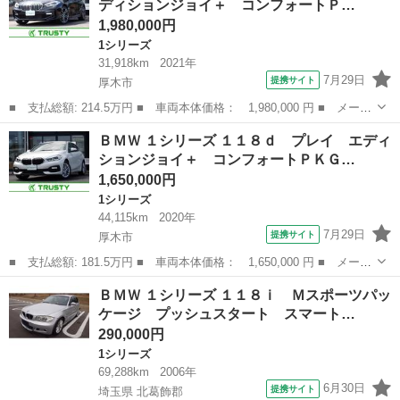
ディションジョイ＋ コンフォートＰ…
ｐｐｌｅ...
1,980,000円
1シリーズ
31,918km
2021年
7月29日
提携サイト
厚木市
■ 支払総額: 214.5万円 ■ 車両本体価格： 1,980,000 円 ■ メーカ
ー名： ＢＭＷ ■ 車種名： １シリーズ ■ グレード名： １１８
神奈川
厚木市
1シリーズ
ＢＭＷ １シリーズ １１８ｄ プレイ エディ
ｄ Ｍスポーツ エディションジョイ＋ コンフォートＰＫＧ／ｉＤ
ションジョイ＋ コンフォートＰＫＧ…
ｒｉｖｅ...
1,650,000円
1シリーズ
44,115km
2020年
7月29日
提携サイト
厚木市
■ 支払総額: 181.5万円 ■ 車両本体価格： 1,650,000 円 ■ メーカ
ー名： ＢＭＷ ■ 車種名： １シリーズ ■ グレード名： １１８
神奈川
厚木市
1シリーズ
ＢＭＷ １シリーズ １１８ｉ Ｍスポーツパッ
ｄ プレイ エディションジョイ＋ コンフォートＰＫＧ／ｉＤｒｉ
ケージ プッシュスタート スマート…
ｖｅナビ...
290,000円
1シリーズ
69,288km
2006年
6月30日
提携サイト
埼玉県 北葛飾郡