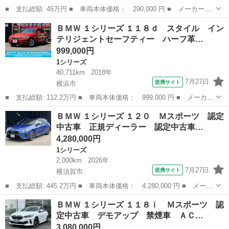
■ 支払総額: 45万円 ■ 車両本体価格： 290,000 円 ■ メーカー
名： ＢＭＷ ■ 車種名： １シリーズ ■ グレード名： １１８
埼玉
北葛飾郡
1シリーズ
ＢＭＷ １シリーズ １１８ｄ スタイル イン
ｉ Ｍスポーツパッケージ プッシュスタート スマートキー ＨＩ
テリジェントセーフティー ハーフ革…
Ｄヘッドライト 純...
999,000円
1シリーズ
40,711km
2018年
7月27日
提携サイト
横浜市
■ 支払総額: 112.2万円 ■ 車両本体価格： 999,000 円 ■ メーカー
名： ＢＭＷ ■ 車種名： １シリーズ ■ グレード名： １１８
神奈川
横浜市
1シリーズ
ＢＭＷ １シリーズ １２０ Ｍスポーツ 認定
ｄ スタイル インテリジェントセーフティー ハーフ革シート シ
中古車 正規ディーラー 認定中古車…
ートヒーター...
4,280,000円
1シリーズ
2,000km
2026年
7月27日
提携サイト
横須賀市
■ 支払総額: 445.2万円 ■ 車両本体価格： 4,280,000 円 ■ メーカ
ー名： ＢＭＷ ■ 車種名： １シリーズ ■ グレード名： １２
神奈川
横須賀市
1シリーズ
ＢＭＷ １シリーズ １１８ｉ Ｍスポーツ 認
０ Ｍスポーツ 認定中古車 正規ディーラー 認定中古車保証２
定中古車 デモアップ 禁煙車 ＡＣ…
年 弊社デモ...
3,080,000円