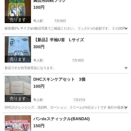
園芸用回転フック
100円
売ります
隼人駅
7月18日
耐荷重6㌔ サイズは3枚目写真でご確認ください。 フック1つの金額です。 1つ100円、2
鹿児島
霧島市
隼人駅
家庭用品
【新品】半袖U首 Lサイズ
300円
売ります
隼人駅
7月18日
新品ですが自宅保管品になります。
鹿児島
霧島市
隼人駅
Tシャツ
新品
DHCスキンケアセット 3個
100円
売ります
隼人駅
7月27日
DHCのクレンジング、洗顔料、ローション、クリームの4点セットです 旅行や温泉など
鹿児島
霧島市
隼人駅
スキンケア
DHC
パンdeスティックル(BANDAI)
150円