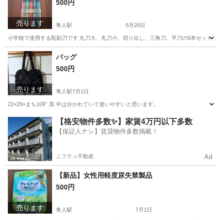
500円
売ります
隼人駅
6月26日
小学校で使用する彫刻刀です 丸刀大、丸刀小、切り出し、三角刀、平刀の5本セットです
鹿児島
霧島市
隼人駅
キッズ用品
彫刻刀
バッグ
500円
売ります
隼人駅
7月1日
22×29×まち10㌢ 黒 中は分かれていて使いやすいと思います。
鹿児島
霧島市
隼人駅
バッグ
【格安物件多数✨】家賃4万円以下多数
【保証人ナシ】賃貸物件多数掲載！
ニフティ不動産
Ad
【新品】女性用軽度尿失禁製品
500円
売ります
隼人駅
7月1日