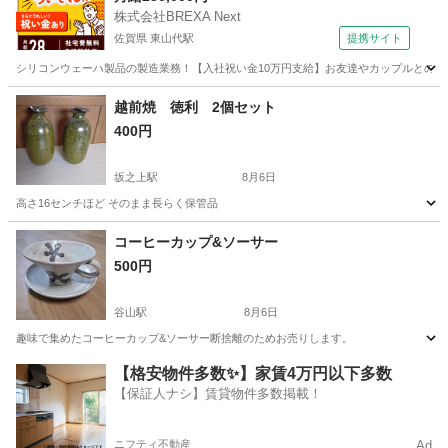
株式会社BREXA Next
佐賀県 東山代駅
提携サイト
シリコンウェーハ製品の製造業務！【入社祝い金10万円支給】お友達やカップルとの応募
佐賀
伊万里市
東山代駅
その他
越前焼 徳利 2個セット
400円
坂之上駅
8月6日
高さ16センチほど そのまま長らく保管品
鹿児島
鹿児島市
坂之上駅
食器
徳利
コーヒーカップ&ソーサー
500円
谷山駅
8月6日
趣味で集めたコーヒーカップ&ソーサー断捨離のためお売りします。
鹿児島
鹿児島市
谷山駅
食器
コーヒーカップ
【格安物件多数✨】家賃4万円以下多数
【保証人ナシ】賃貸物件多数掲載！
ニフティ不動産
Ad