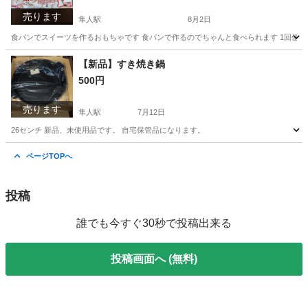
売ります
隼人駅
8月2日
食パンでスイーツを作るおもちゃです 食パンで作るのでちゃんと食べられます 1回使
鹿児島
霧島市
隼人駅
その他
スティックル
【新品】すき焼き鍋
500円
売ります
隼人駅
7月12日
26センチ 新品、未使用品です。 自宅保管品になります。
鹿児島
霧島市
隼人駅
調理器具
新品
ページTOPへ
投稿
誰でも今すぐ30秒で投稿出来る
投稿画面へ (無料)