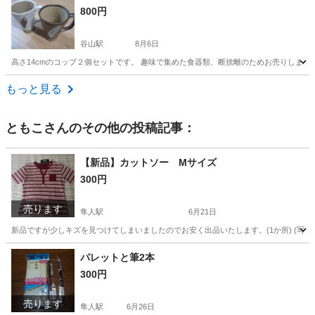
800円
谷山駅
8月6日
高さ14cmのコップ２個セットです。 趣味で集めた食器類、断捨離のためお売りします。
鹿児島
鹿児島市
谷山駅
食器
セット
もっと見る
ともこ
さんのその他の投稿記事：
【新品】カットソー Мサイズ
300円
売ります
隼人駅
6月21日
新品ですが少しキズを見つけてしまいましたのでお安く出品いたします。(1か所) (写真3
鹿児島
霧島市
隼人駅
カットソー
新品
パレットと筆2本
300円
売ります
隼人駅
6月26日