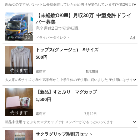
新品なのですがパレットは長期保管していたため周りが変色しています(写真2枚目) 使用
鹿児島
霧島市
隼人駅
キッズ用品
新品
【未経験OK🚚】月収30万↑中型免許ドライ
バー募集
完全週休2日で安定転職
ドライバーダイレクト
Ad
トップス(グレージュ) Sサイズ
500円
売ります
霧島市
5月25日
大人用のSサイズ 小学生高学年から中学生位の子供用に買いました 子供用にはサイズ
鹿児島
霧島市
服/ファッション
グレージュ
【新品】すとぷり マグカップ
1,500円
売ります
霧島市
7月12日
新品未使用 すとぷりのマグカップです メンバーがぐるっとのってます
鹿児島
霧島市
食器
マグカップ
サクラグリップ彫刻刀セット