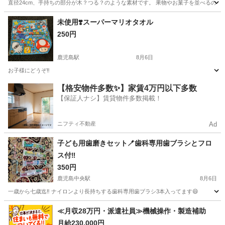
直径24cm、手持ちの部分が木？つる？のような素材です。 果物やお菓子を並べるのにいかが
鹿児島
鹿児島市
谷山駅
食器
未使用❣️スーパーマリオタオル
250円
鹿児島駅
8月6日
お子様にどうぞ‼️
鹿児島
鹿児島市
鹿児島駅
生活雑貨
スーパーマリオ
【格安物件多数✨】家賃4万円以下多数
【保証人ナシ】賃貸物件多数掲載！
ニフティ不動産
Ad
子ども用歯磨きセット🪥歯科専用歯ブラシとフロ
ス付‼️
350円
鹿児島中央駅
8月6日
一歳から七歳迄‼️ ナイロンより長持ちする歯科専用歯ブラシ3本入ってます😄
鹿児島
鹿児島市
鹿児島中央駅
生活雑貨
歯科
≪月収28万円・派遣社員≫機械操作・製造補助
月給230,000円