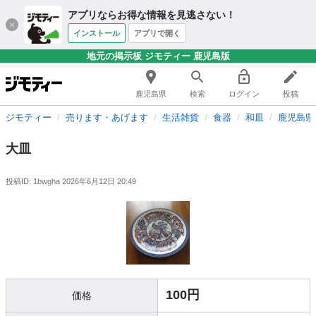
アプリならお得な情報を見逃さない！
インストール
アプリで開く
地元の掲示板 ジモティー 鹿児島版
鹿児島県
検索
ログイン
投稿
ジモティー
売ります・あげます
生活雑貨
食器
和皿
鹿児島県
大皿
投稿ID: 1bwgha
2026年6月12日 20:49
100円
価格