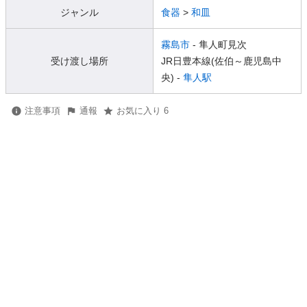
ジャンル
食器
>
和皿
霧島市
- 隼人町見次
受け渡し場所
JR日豊本線(佐伯～鹿児島中
央) -
隼人駅
注意事項
通報
お気に入り 6