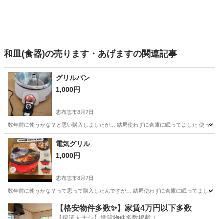
和皿(食器)の売ります・あげますの関連記事
グリルパン
1,000円
志布志市
8月7日
数年前に使うかな？と思い購入しましたが… 結局使わずに倉庫に眠ってました 使って
鹿児島
志布志市
調理器具
電気グリル
1,000円
志布志市
8月7日
数年前に使うかな？って思って購入したんですが… 結局使わずに倉庫に眠ってました 
鹿児島
志布志市
調理器具
【格安物件多数✨】家賃4万円以下多数
【保証人ナシ】賃貸物件多数掲載！