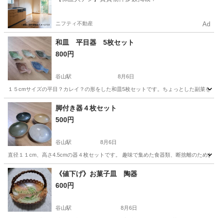
ニフティ不動産
Ad
和皿 平目器 5枚セット
800円
谷山駅
8月6日
１５cmサイズの平目？カレイ？の形をした和皿5枚セットです。ちょっとした副菜をお出
鹿児島
鹿児島市
谷山駅
食器
カレイ
脚付き器４枚セット
500円
谷山駅
8月6日
直径１１cm、高さ4.5cmの器４枚セットです。 趣味で集めた食器類、断捨離のためお
鹿児島
鹿児島市
谷山駅
食器
セット
《値下げ》お菓子皿 陶器
600円
谷山駅
8月6日