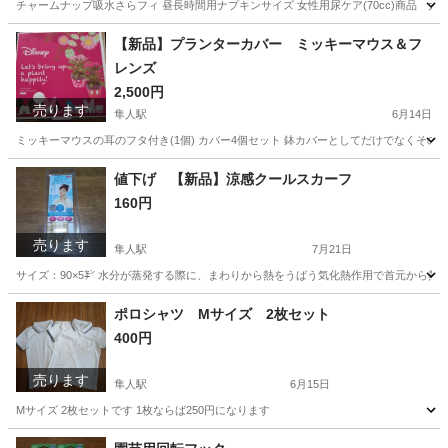
チャームナップ吸水さらフィ 昼長時間用ナプキンサイズ 女性用尿ケア(70cc)商品 大
鹿児島
霧島市
隼人駅
その他
ナプキン
【新品】プランターカバー ミッキーマウス＆フ
レンズ
2,500円
売ります
隼人駅
6月14日
ミッキーマウスの耳のフタ付き(1個) カバー4個セット 鉢カバーとしてだけでなくその
鹿児島
霧島市
隼人駅
家庭用品
ミッキーマウス
値下げ 【新品】涼感クールスカーフ
160円
売ります
隼人駅
7月21日
サイズ：90×5㌢ 水分が蒸発する際に、まわりから熱をうばう気化熱作用で首元から熱
鹿児島
霧島市
隼人駅
その他
新品
ポロシャツ Мサイズ 2枚セット
400円
売ります
隼人駅
6月15日
Mサイズ 2枚セットです 1枚ならば250円になります
鹿児島
霧島市
隼人駅
ポロシャツ
セット