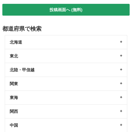
投稿画面へ (無料)
都道府県で検索
北海道
東北
北陸・甲信越
関東
東海
関西
中国