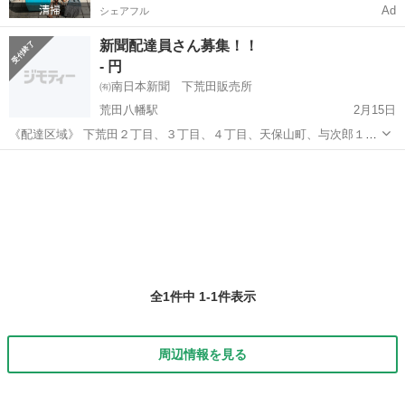
Ad
シェアフル
新聞配達員さん募集！！
- 円
㈲南日本新聞 下荒田販売所
荒田八幡駅
2月15日
《配達区域》 下荒田２丁目、３丁目、４丁目、天保山町、与次郎１丁
目、２丁目へのいずれか ※市内にお住まいの方、大歓迎です。 《時
鹿児島
鹿児島市
荒田八幡駅
新聞配達
新聞配達員
間》 早朝3時以降 （１時間程度） 《配達料》 ２．５万～ （配達部
数な...
全1件中 1-1件表示
周辺情報を見る