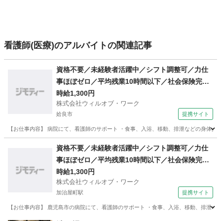
看護師(医療)のアルバイトの関連記事
資格不要／未経験者活躍中／シフト調整可／力仕
事ほぼゼロ／平均残業10時間以下／社会保険完備
／週3日〜勤務ok／医療行為なし／日払い可・週
時給1,300円
株式会社ウィルオブ・ワーク
払い可/ms460101
姶良市
提携サイト
【お仕事内容】 病院にて、看護師のサポート ・食事、入浴、移動、排泄などの身体介助 
鹿児島
姶良市
その他
資格不要／未経験者活躍中／シフト調整可／力仕
事ほぼゼロ／平均残業10時間以下／社会保険完備
／週3日〜勤務ok／駅チカ／医療行為なし／日払
時給1,300円
株式会社ウィルオブ・ワーク
い可・週払い可/ms460101
加治屋町駅
提携サイト
【お仕事内容】 鹿児島市の病院にて、看護師のサポート ・食事、入浴、移動、排泄などの