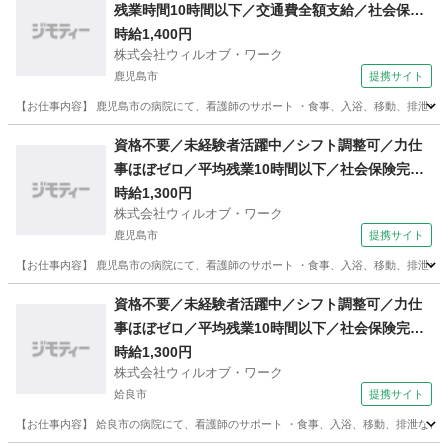
残業時間10時間以下／交通費全額支給／社会保険
完備／週3日〜勤務ok／週3日?勤務ok／医療行為
時給1,400円
株式会社ウィルオブ・ワーク
なし／要経験／日払い可・週払い可/ms460101
鹿児島市
提携サイト
【お仕事内容】 鹿児島市の病院にて、看護師のサポート ・食事、入浴、移動、排泄などの
鹿児島
鹿児島市
その他
資格不要／未経験者活躍中／シフト調整可／力仕
事ほぼゼロ／平均残業10時間以下／社会保険完備
／週3日〜勤務ok／医療行為なし／日払い可・週
時給1,300円
株式会社ウィルオブ・ワーク
払い可/ms460101
鹿児島市
提携サイト
【お仕事内容】 鹿児島市の病院にて、看護師のサポート ・食事、入浴、移動、排泄などの
鹿児島
鹿児島市
その他
資格不要／未経験者活躍中／シフト調整可／力仕
事ほぼゼロ／平均残業10時間以下／社会保険完備
／週3日〜勤務ok／医療行為なし／日払い可・週
時給1,300円
株式会社ウィルオブ・ワーク
払い可/ms460101
姶良市
提携サイト
【お仕事内容】 姶良市の病院にて、看護師のサポート ・食事、入浴、移動、排泄などの身