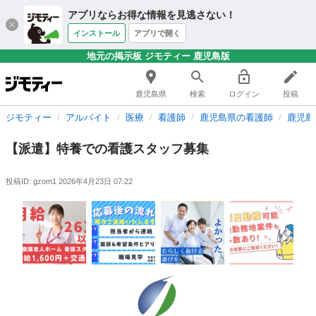
アプリならお得な情報を見逃さない！
インストール
アプリで開く
地元の掲示板 ジモティー 鹿児島版
鹿児島県
検索
ログイン
投稿
ジモティー
アルバイト
医療
看護師
鹿児島県の看護師
鹿児島
【派遣】特養での看護スタッフ募集
投稿ID: gzom1
2026年4月23日 07:22