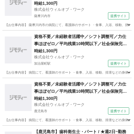
／週3日〜勤務ok／車通勤可／医療行為なし／日
時給1,300円
株式会社ウィルオブ・ワーク
払い可・週払い可/ms460101
薩摩川内市
提携サイト
【お仕事内容】 薩摩川内市の病院にて、看護師のサポート ・食事、入浴、移動、排泄など
鹿児島
薩摩川内市
その他
資格不要／未経験者活躍中／シフト調整可／力仕
事ほぼゼロ／平均残業10時間以下／社会保険完備
／週3日〜勤務ok／駅チカ／医療行為なし／日払
時給1,300円
株式会社ウィルオブ・ワーク
い可・週払い可/ms460101
加治屋町駅
提携サイト
【お仕事内容】 病院にて、看護師のサポート ・食事、入浴、移動、排泄などの身体介助 
鹿児島
鹿児島市
加治屋町駅
その他
資格不要／未経験者活躍中／シフト調整可／力仕
事ほぼゼロ／平均残業10時間以下／社会保険完備
／週3日〜勤務ok／医療行為なし／日払い可・週
時給1,300円
株式会社ウィルオブ・ワーク
払い可/ms460101
鹿児島市
提携サイト
【お仕事内容】 病院にて、看護師のサポート ・食事、入浴、移動、排泄などの身体介助 
鹿児島
鹿児島市
その他
【鹿児島市】歯科衛生士・パート / ★週2日~勤務