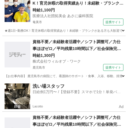
K！育児休暇の取得実績あり！未経験・ブランクが
ある方も大歓迎です★
時給1,100円
医療法人社団拓美会 あさに歯科医院
奄美市
提携サイト
★週1日~勤務OK！育児休暇の取得実績あり！未経験・ブランクがある方も大歓迎です★ 時
鹿児島
奄美市
歯科衛生士
資格不要／未経験者活躍中／シフト調整可／力仕
事ほぼゼロ／平均残業10時間以下／社会保険完備
／週3日〜勤務ok／車通勤可／医療行為なし／日
時給1,300円
株式会社ウィルオブ・ワーク
払い可・週払い可/ms460101
鹿児島市
提携サイト
【お仕事内容】 鹿児島市の病院にて、看護師のサポート ・食事、入浴、移動、排泄などの
鹿児島
鹿児島市
その他
洗い場スタッフ
日給例1万円〜 /【登録不要】スマホで1分！単発バイ
ト一括検索✨
Lacotto
Ad
資格不要／未経験者活躍中／シフト調整可／力仕
事ほぼゼロ／平均残業10時間以下／社会保険完備