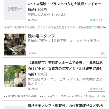
OK！未経験・ブランクの方も大歓迎！マイカー通
勤が可能で無料駐車場を完備しているので、毎日
時給1,300円
医療法人紀祥会 まつい歯科
快適に通勤できます★
鹿児島市
提携サイト
★週2日~勤務OK！未経験・ブランクの方も大歓迎！マイカー通勤が可能で無料駐車場を完備し
鹿児島
鹿児島市
歯科衛生士
洗い場スタッフ
日給例1万円〜 /【登録不要】スマホで1分！単発バイ
ト一括検索✨
Lacotto
Ad
【鹿児島市】有料老人ホームで介護／「資格はあ
るけど不安」な貴方の味方／ミドル活躍中◎週4日
以上勤務可◎経験者歓迎◎
時給1,300円
株式会社スタッフサービス メディカル事業本部 鹿児
島オフィス
鹿児島市
提携サイト
■■ WEB登録OK！来社不要！ ■■ おうちでPC・スマホから登録完了！ 電話・メール
鹿児島
鹿児島市
その他
資格不要／シフト調整可／力仕事ほぼゼロ／平均