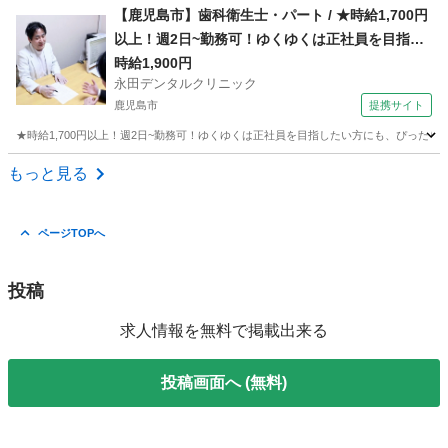
鹿児島
姶良市
その他
【鹿児島市】歯科衛生士・パート / ★時給1,700円
以上！週2日~勤務可！ゆくゆくは正社員を目指し
たい方にも、ぴったりな職場です★
時給1,900円
永田デンタルクリニック
鹿児島市
提携サイト
★時給1,700円以上！週2日~勤務可！ゆくゆくは正社員を目指したい方にも、ぴったりな職場です★ 時
鹿児島
鹿児島市
歯科衛生士
もっと見る
ページTOPへ
投稿
求人情報を無料で掲載出来る
投稿画面へ (無料)