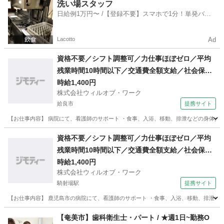
鹿児島
鹿児島市
加治屋町駅
その他
洗い場スタッフ
日給例1万円〜 /【登録不要】スマホで1分！単発バイ
ト一括検索✨
Lacotto
Ad
資格不要／シフト調整可／力仕事ほぼゼロ／平均
残業時間10時間以下／交通費全額支給／社会保険
完備／週3日〜勤務ok／医療行為なし／要経験／
時給1,400円
株式会社ウィルオブ・ワーク
日払い可・週払い可/ms460101
姶良市
提携サイト
【お仕事内容】 病院にて、看護師のサポート ・食事、入浴、移動、排泄などの身体介助 
鹿児島
姶良市
その他
資格不要／シフト調整可／力仕事ほぼゼロ／平均
残業時間10時間以下／交通費全額支給／社会保険
完備／週3日〜勤務ok／駅チカ／医療行為なし／
時給1,400円
株式会社ウィルオブ・ワーク
要経験／日払い可・週払い可/ms460101
騎射場駅
提携サイト
【お仕事内容】 鹿児島市の病院にて、看護師のサポート ・食事、入浴、移動、排泄などの
鹿児島
鹿児島市
騎射場駅
その他
【奄美市】歯科衛生士・パート / ★週1日~勤務O