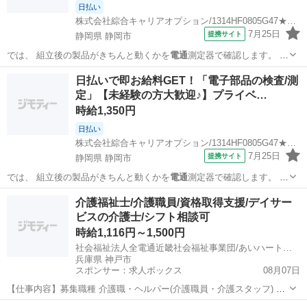
日払い
株式会社綜合キャリアオプション/1314HF0805G47★26-S
7月25日
提携サイト
静岡県 静岡市
では、 組立後の製品がきちんと動くかを
電通
測定器で確認します。 ま
た、 加工後の…
静岡
静岡市
工場
日払いで即お給料GET！「電子部品の検査/測
定」【未経験の方大歓迎♪】プライベ…
時給1,350円
日払い
株式会社綜合キャリアオプション/1314HF0805G47★22-S
7月25日
提携サイト
静岡県 静岡市
では、 組立後の製品がきちんと動くかを
電通
測定器で確認します。 ま
た、 加工後の…
静岡
静岡市
工場
介護福祉士/介護職員/資格取得支援/デイサー
ビスの介護士/シフト相談可
時給1,116円～1,500円
社会福祉法人全電通近畿社会福祉事業団/あいハート須磨 デイサービスセンター
兵庫県 神戸市
スポンサー：求人ボックス
08月07日
【仕事内容】募集職種 介護職・ヘルパー(介護職員・介護スタッフ) パ
ート・アルバイト 仕事内容 身体介護、食事介助、入浴介助、排泄介
アルバイト・パート