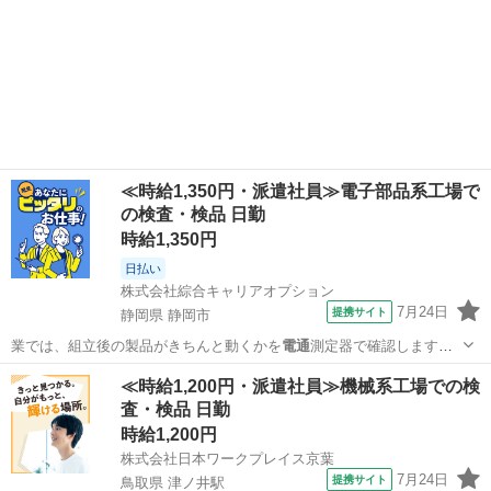
≪時給1,350円・派遣社員≫電子部品系工場で
の検査・検品 日勤
時給1,350円
日払い
株式会社綜合キャリアオプション
7月24日
提携サイト
静岡県 静岡市
業では、組立後の製品がきちんと動くかを
電通
測定器で確認します。
また、加工後の製…
静岡
静岡市
その他
≪時給1,200円・派遣社員≫機械系工場での検
査・検品 日勤
時給1,200円
株式会社日本ワークプレイス京葉
7月24日
提携サイト
鳥取県 津ノ井駅