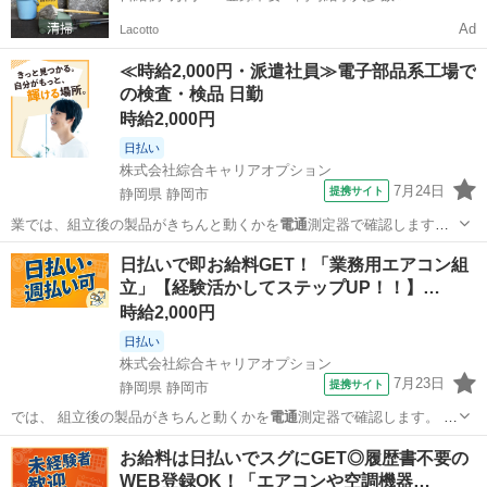
Ad
Lacotto
≪時給2,000円・派遣社員≫電子部品系工場で
の検査・検品 日勤
時給2,000円
日払い
株式会社綜合キャリアオプション
7月24日
提携サイト
静岡県 静岡市
業では、組立後の製品がきちんと動くかを
電通
測定器で確認します。
また、加工後の製…
静岡
静岡市
その他
日払いで即お給料GET！「業務用エアコン組
立」【経験活かしてステップUP！！】…
時給2,000円
日払い
株式会社綜合キャリアオプション
7月23日
提携サイト
静岡県 静岡市
では、 組立後の製品がきちんと動くかを
電通
測定器で確認します。 ま
た、 加工後の…
静岡
静岡市
工場
お給料は日払いでスグにGET◎履歴書不要の
WEB登録OK！「エアコンや空調機器…