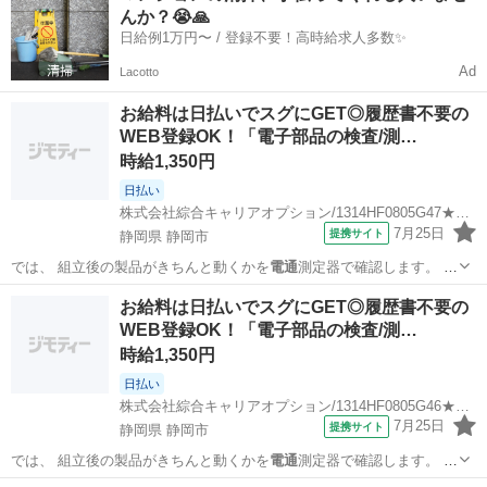
んか？😭🙏
日給例1万円〜 / 登録不要！高時給求人多数✨
Ad
Lacotto
お給料は日払いでスグにGET◎履歴書不要の
WEB登録OK！「電子部品の検査/測…
時給1,350円
日払い
株式会社綜合キャリアオプション/1314HF0805G47★22-S
7月25日
提携サイト
静岡県 静岡市
では、 組立後の製品がきちんと動くかを
電通
測定器で確認します。 ま
た、 加工後の…
静岡
静岡市
工場
お給料は日払いでスグにGET◎履歴書不要の
WEB登録OK！「電子部品の検査/測…
時給1,350円
日払い
株式会社綜合キャリアオプション/1314HF0805G46★89-S
7月25日
提携サイト
静岡県 静岡市
では、 組立後の製品がきちんと動くかを
電通
測定器で確認します。 ま
た、 加工後の…