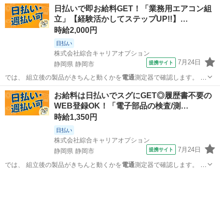
日払いで即お給料GET！「業務用エアコン組
立」【経験活かしてステップUP!!】…
時給2,000円
日払い
株式会社綜合キャリアオプション
7月24日
提携サイト
静岡県 静岡市
では、 組立後の製品がきちんと動くかを
電通
測定器で確認します。 ま
た、 加工後の…
静岡
静岡市
工場
お給料は日払いでスグにGET◎履歴書不要の
WEB登録OK！「電子部品の検査/測…
時給1,350円
日払い
株式会社綜合キャリアオプション
7月24日
提携サイト
静岡県 静岡市
では、 組立後の製品がきちんと動くかを
電通
測定器で確認します。 ま
た、 加工後の…
静岡
静岡市
工場