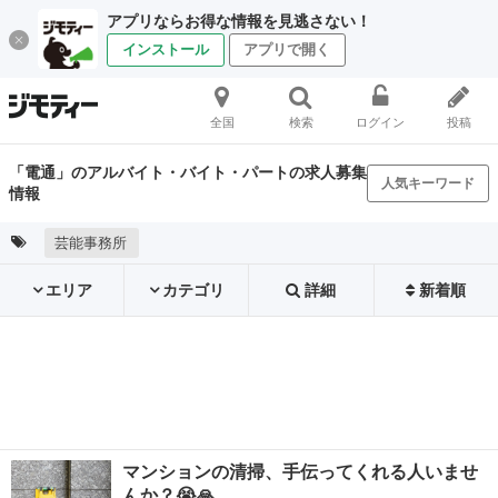
アプリならお得な情報を見逃さない！
インストール
アプリで開く
全国
検索
ログイン
投稿
「電通」のアルバイト・バイト・パートの求人募集
人気キーワード
情報
芸能事務所
エリア
カテゴリ
詳細
新着順
マンションの清掃、手伝ってくれる人いませ
んか？😭🙏