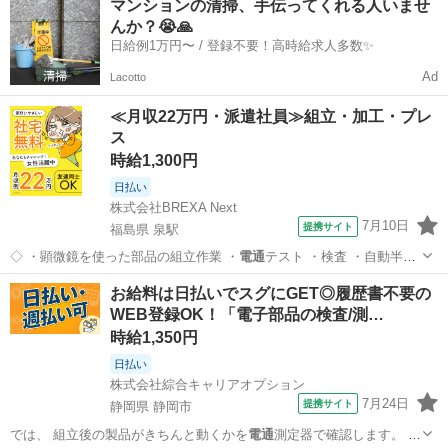
マンションの清掃、手伝ってくれる人いませ
んか？😭🙏
日給例1万円〜 / 登録不要！高時給求人多数✨
Ad
Lacotto
≪月収22万円・派遣社員≫組立・加工・プレ
ス
時給1,300円
日払い
株式会社BREXA Next
7月10日
提携サイト
福島県 泉駅
◇ ・顕微鏡を使った部品の組立作業 ・
電通
テスト ・検査 ・自動半田
付け ★ク…
福島
いわき市
泉駅
その他
お給料は日払いでスグにGET◎履歴書不要の
WEB登録OK！「電子部品の検査/測…
時給1,350円
日払い
株式会社綜合キャリアオプション
7月24日
提携サイト
静岡県 静岡市
では、 組立後の製品がきちんと動くかを
電通
測定器で確認します。 ま