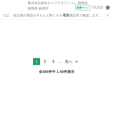
株式会社綜合キャリアオプション 静岡店
7月22日
提携サイト
静岡県 静岡市
では、 組立後の製品がきちんと動くかを
電通
測定器で確認します。 ま
た、 加工後の…
静岡
静岡市
工場
1
2
3
...
次へ
全386件中 1-50件表示