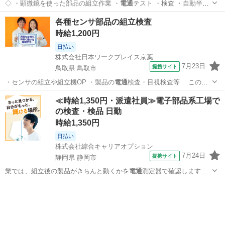
◇ ・顕微鏡を使った部品の組立作業 ・
電通
テスト ・検査 ・自動半田
付け ★ク…
福島
いわき市
泉駅
工場
各種センサ部品の組立検査
時給1,200円
日払い
株式会社日本ワークプレイス京葉
7月23日
提携サイト
鳥取県 鳥取市
・センサの組立や組立機OP ・製品の
電通
検査・目視検査等 このお
仕事の特典…
鳥取
鳥取市
仕分け
≪時給1,350円・派遣社員≫電子部品系工場で
の検査・検品 日勤
時給1,350円
日払い
株式会社綜合キャリアオプション
7月24日
提携サイト
静岡県 静岡市
業では、組立後の製品がきちんと動くかを
電通
測定器で確認します。
また、加工後の製…
静岡
静岡市
その他