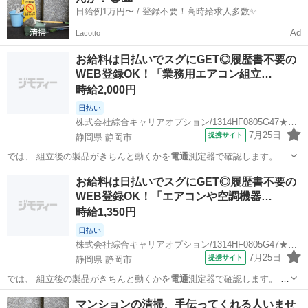
日給例1万円〜 / 登録不要！高時給求人多数✨
Ad
Lacotto
お給料は日払いでスグにGET◎履歴書不要の
WEB登録OK！「業務用エアコン組立…
時給2,000円
日払い
株式会社綜合キャリアオプション/1314HF0805G47★17-S
7月25日
提携サイト
静岡県 静岡市
では、 組立後の製品がきちんと動くかを
電通
測定器で確認します。 ま
た、 加工後の…
静岡
静岡市
工場
お給料は日払いでスグにGET◎履歴書不要の
WEB登録OK！「エアコンや空調機器…
時給1,350円
日払い
株式会社綜合キャリアオプション/1314HF0805G47★26-S
7月25日
提携サイト
静岡県 静岡市
では、 組立後の製品がきちんと動くかを
電通
測定器で確認します。 ま
た、 加工後の…
静岡
静岡市
工場
マンションの清掃、手伝ってくれる人いませ