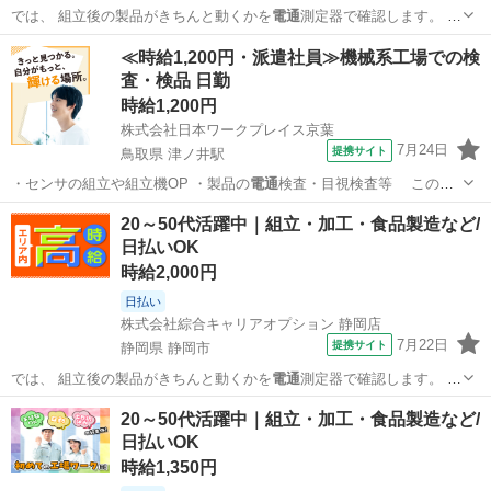
では、 組立後の製品がきちんと動くかを
電通
測定器で確認します。 ま
た、 加工後の…
静岡
静岡市
工場
≪時給1,200円・派遣社員≫機械系工場での検
査・検品 日勤
時給1,200円
株式会社日本ワークプレイス京葉
7月24日
提携サイト
鳥取県 津ノ井駅
・センサの組立や組立機OP ・製品の
電通
検査・目視検査等 このお
仕事の特典…
鳥取
鳥取市
津ノ井駅
その他
20～50代活躍中｜組立・加工・食品製造など/
日払いOK
時給2,000円
日払い
株式会社綜合キャリアオプション 静岡店
7月22日
提携サイト
静岡県 静岡市
では、 組立後の製品がきちんと動くかを
電通
測定器で確認します。 ま
た、 加工後の…
静岡
静岡市
工場
20～50代活躍中｜組立・加工・食品製造など/
日払いOK
時給1,350円