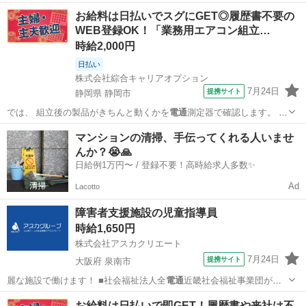
た、 加工後の…
静岡
静岡市
工場
お給料は日払いでスグにGET◎履歴書不要の
WEB登録OK！「業務用エアコン組立…
時給2,000円
日払い
株式会社綜合キャリアオプション
7月24日
提携サイト
静岡県 静岡市
では、 組立後の製品がきちんと動くかを
電通
測定器で確認します。 ま
た、 加工後の…
静岡
静岡市
工場
マンションの清掃、手伝ってくれる人いませ
んか？😭🙏
日給例1万円〜 / 登録不要！高時給求人多数✨
Ad
Lacotto
障害者支援施設の児童指導員
時給1,650円
株式会社アスカクリエート
7月24日
提携サイト
大阪府 泉南市
麗な施設で働けます！ ■社会福祉法人全
電通
近畿社会福祉事業団が運
営しているため、…
大阪
泉南市
保育士
お給料は日払いで即GET！履歴書や来社は不