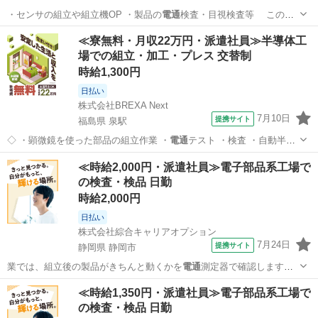
・センサの組立や組立機OP ・製品の
電通
検査・目視検査等 このお
仕事の特典…
鳥取
鳥取市
津ノ井駅
その他
≪寮無料・月収22万円・派遣社員≫半導体工
場での組立・加工・プレス 交替制
時給1,300円
日払い
株式会社BREXA Next
7月10日
提携サイト
福島県 泉駅
◇ ・顕微鏡を使った部品の組立作業 ・
電通
テスト ・検査 ・自動半田
付け ★ク…
福島
いわき市
泉駅
その他
≪時給2,000円・派遣社員≫電子部品系工場で
の検査・検品 日勤
時給2,000円
日払い
株式会社綜合キャリアオプション
7月24日
提携サイト
静岡県 静岡市
業では、組立後の製品がきちんと動くかを
電通
測定器で確認します。
また、加工後の製…
静岡
静岡市
その他
≪時給1,350円・派遣社員≫電子部品系工場で
の検査・検品 日勤