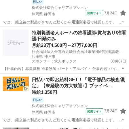
日払い
株式会社綜合キャリアオプション
7月24日
提携サイト
静岡県 静岡市
では、 組立後の製品がきちんと動くかを
電通
測定器で確認します。 ま
た、 加工後の…
静岡
静岡市
工場
特別養護老人ホームの准看護師/賞与あり/准看
護/日勤のみ
月給23万4,500円～27万7,000円
社会福祉法人全電通近畿社会福祉事業団/特別養護老人ホーム あいハート須磨
兵庫県 神戸市
スポンサー：求人ボックス
08月07日
【仕事内容】募集職種 准看護師 パート・アルバイト 仕事内容 バイタ
ルチェック、健康管理、服薬・投薬管理、病棟 給与・手当 <給与> 月
アルバイト・パート
日払いで即お給料GET！「電子部品の検査/測
給234,500〜277,000円 <手当> 交通費支給:実費(上限なし) 資格手
定」【未経験の方大歓迎♪】プライベ…
当:25,0...
時給1,350円
日払い
株式会社綜合キャリアオプション
7月24日
提携サイト
静岡県 静岡市
では、 組立後の製品がきちんと動くかを
電通
測定器で確認します。 ま
た、 加工後の…
静岡
静岡市
工場