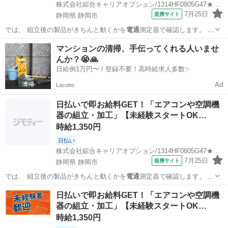
株式会社綜合キャリアオプション/1314HF0805G47★26-S
7月25日
提携サイト
静岡県 静岡市
では、 組立後の製品がきちんと動くかを
電通
測定器で確認します。 ま
た、 加工後の…
静岡
静岡市
工場
マンションの清掃、手伝ってくれる人いませ
んか？😭🙏
日給例1万円〜 / 登録不要！高時給求人多数✨
Ad
Lacotto
日払いで即お給料GET！「エアコンや空調機
器の組立・加工」【未経験スタートOK…
時給1,350円
日払い
株式会社綜合キャリアオプション/1314HF0805G47★26-S
7月25日
提携サイト
静岡県 静岡市
では、 組立後の製品がきちんと動くかを
電通
測定器で確認します。 ま
た、 加工後の…
静岡
静岡市
工場
日払いで即お給料GET！「エアコンや空調機
器の組立・加工」【未経験スタートOK…
時給1,350円