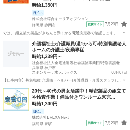
時給1,350円
日払い
株式会社綜合キャリアオプション
7月23日
提携サイト
静岡県 静岡市
では、 組立後の製品がきちんと動くかを
電通
測定器で確認します。 ま
た、 加工後の…
静岡
静岡市
工場
介護福祉士/介護職員/週1から可/特別養護老人
ホームの介護士/夜勤専従
時給1,239円～
社会福祉法人全電通近畿社会福祉事業団/特別養護老人ホーム あいハート須磨
兵庫県 神戸市
スポンサー：求人ボックス
08月07日
【仕事内容】募集職種 介護職・ヘルパー(介護職員・介護スタッフ) パ
ート・アルバイト 仕事内容 身体介護、食事介助、排泄介助、生活援
アルバイト・パート
20代～40代の男女活躍中！精密製品の組立て
助、リネン交換、レク企画・運営 給与・手当 <給与> 時給1,239円〜 <
や検査作業！備品付きワンルーム寮完…
給与の備考> 日給 2...
時給1,300円
日払い
株式会社BREXA Next
7月23日
提携サイト
福島県 泉駅