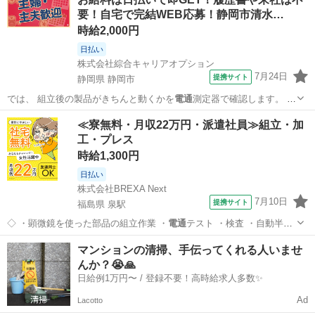
要！自宅で完結WEB応募！静岡市清水…
時給2,000円
日払い
株式会社綜合キャリアオプション
7月24日
提携サイト
静岡県 静岡市
では、 組立後の製品がきちんと動くかを
電通
測定器で確認します。 ま
た、 加工後の…
静岡
静岡市
工場
≪寮無料・月収22万円・派遣社員≫組立・加
工・プレス
時給1,300円
日払い
株式会社BREXA Next
7月10日
提携サイト
福島県 泉駅
◇ ・顕微鏡を使った部品の組立作業 ・
電通
テスト ・検査 ・自動半田
付け ★ク…
福島
いわき市
泉駅
その他
マンションの清掃、手伝ってくれる人いませ
んか？😭🙏
日給例1万円〜 / 登録不要！高時給求人多数✨
Ad
Lacotto