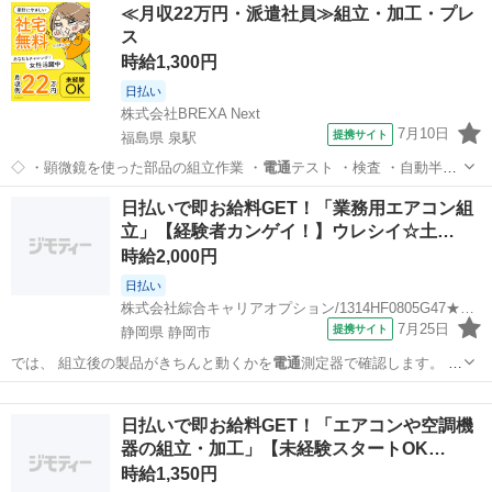
静岡
静岡市
工場
≪月収22万円・派遣社員≫組立・加工・プレ
ス
時給1,300円
日払い
株式会社BREXA Next
7月10日
提携サイト
福島県 泉駅
◇ ・顕微鏡を使った部品の組立作業 ・
電通
テスト ・検査 ・自動半田
付け ★ク…
福島
いわき市
泉駅
その他
日払いで即お給料GET！「業務用エアコン組
立」【経験者カンゲイ！】ウレシイ☆土…
時給2,000円
日払い
株式会社綜合キャリアオプション/1314HF0805G47★17-S
7月25日
提携サイト
静岡県 静岡市
では、 組立後の製品がきちんと動くかを
電通
測定器で確認します。 ま
た、 加工後の…
静岡
静岡市
工場
日払いで即お給料GET！「エアコンや空調機
器の組立・加工」【未経験スタートOK…
時給1,350円