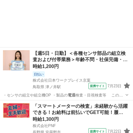
【週5日・日勤】＜各種センサ部品の組立検
査および付帯業務＞年齢不問・社保完備・…
時給1,200円
日払い
株式会社日本ワークプレイス京葉
7月23日
提携サイト
鳥取県 津ノ井駅
・センサの組立や組立機OP ・製品の
電通
検査・目視検査等 このお
仕事の特典…
鳥取
鳥取市
津ノ井駅
仕分け
「スマートメーターの検査」未経験から活躍
できる！お給料は前払いでGET可能！履…
時給1,300円
株式会社PNF
7月22日
提携サイト
長野県 安曇野市