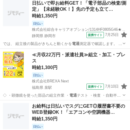
日払いで即お給料GET！「電子部品の検査/測
助、生活援助、送迎、レク企画・運営 給与・手当 <給与> 時給1,116〜
定」【未経験OK！】先の予定も立て…
1,500円 <手当>...
時給1,350円
日払い
株式会社綜合キャリアオプション/1314HF0805G46★89-S
7月25日
提携サイト
静岡県 静岡市
では、 組立後の製品がきちんと動くかを
電通
測定器で確認します。 ま
た、 加工後の…
静岡
静岡市
工場
≪月収22万円・派遣社員≫組立・加工・プレ
ス
時給1,300円
日払い
株式会社BREXA Next
7月10日
提携サイト
福島県 泉駅
◇ ・顕微鏡を使った部品の組立作業 ・
電通
テスト ・検査 ・自動半田
付け ★ク…
福島
いわき市
泉駅
その他
お給料は日払いでスグにGET◎履歴書不要の
WEB登録OK！「エアコンや空調機器…
時給1,350円
日払い