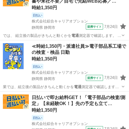
書や来社不要／自宅で完結WEB応募／…
時給1,350円
日払い
株式会社綜合キャリアオプション
7月24日
提携サイト
静岡県 静岡市
では、 組立後の製品がきちんと動くかを
電通
測定器で確認します。 ま
た、 加工後の…
静岡
静岡市
工場
≪時給1,350円・派遣社員≫電子部品系工場で
の検査・検品 日勤
時給1,350円
日払い
株式会社綜合キャリアオプション
7月24日
提携サイト
静岡県 静岡市
業では、組立後の製品がきちんと動くかを
電通
測定器で確認します。
また、加工後の製…
静岡
静岡市
その他
日払いで即お給料GET！「電子部品の検査/測
定」【未経験OK！】先の予定も立て…
時給1,350円
日払い
株式会社綜合キャリアオプション
7月24日