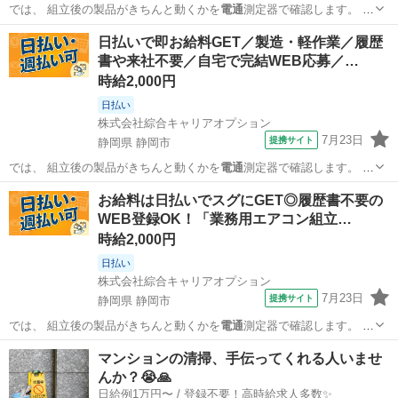
では、 組立後の製品がきちんと動くかを
電通
測定器で確認します。 ま
た、 加工後の…
静岡
静岡市
工場
日払いで即お給料GET／製造・軽作業／履歴
書や来社不要／自宅で完結WEB応募／…
時給2,000円
日払い
株式会社綜合キャリアオプション
7月23日
提携サイト
静岡県 静岡市
では、 組立後の製品がきちんと動くかを
電通
測定器で確認します。 ま
た、 加工後の…
静岡
静岡市
工場
お給料は日払いでスグにGET◎履歴書不要の
WEB登録OK！「業務用エアコン組立…
時給2,000円
日払い
株式会社綜合キャリアオプション
7月23日
提携サイト
静岡県 静岡市
では、 組立後の製品がきちんと動くかを
電通
測定器で確認します。 ま
た、 加工後の…
静岡
静岡市
工場
マンションの清掃、手伝ってくれる人いませ
んか？😭🙏
日給例1万円〜 / 登録不要！高時給求人多数✨