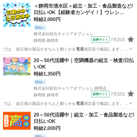
た、 加工後の…
静岡
静岡市
工場
＜静岡市清水区＞組立・加工・食品製造など/
日払いOK【経験者カンゲイ！】ウレシ…
時給2,000円
日払い
株式会社綜合キャリアオプション
7月21日
提携サイト
静岡県 静岡市
では、 組立後の製品がきちんと動くかを
電通
測定器で確認します。 ま
た、 加工後の…
静岡
静岡市
工場
20～50代活躍中｜空調機器の組立・検査/日払
いOK
時給1,350円
日払い
株式会社綜合キャリアオプション 静岡店
7月22日
提携サイト
静岡県 静岡市
では、 組立後の製品がきちんと動くかを
電通
測定器で確認します。 ま
た、 加工後の…
静岡
静岡市
工場
20～50代活躍中｜組立・加工・食品製造など/
日払いOK
時給2,000円
日払い