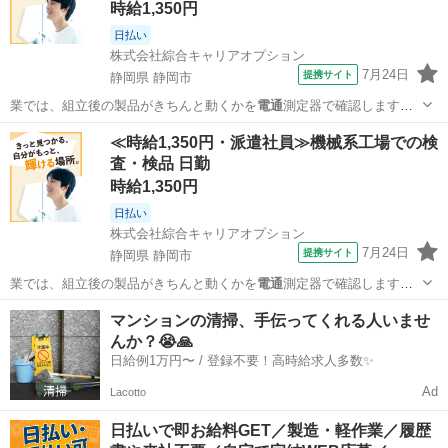
時給1,350円
日払い
株式会社綜合キャリアオプション
7月24日
提携サイト
静岡県 静岡市
業では、組立後の製品がきちんと動くかを
電通
測定器で確認します。
また、加工後の製…
静岡
静岡市
その他
≪時給1,350円・派遣社員≫機械系工場での検
査・検品 日勤
時給1,350円
日払い
株式会社綜合キャリアオプション
7月24日
提携サイト
静岡県 静岡市
業では、組立後の製品がきちんと動くかを
電通
測定器で確認します。
また、加工後の製…
静岡
静岡市
その他
マンションの清掃、手伝ってくれる人いませ
んか？😭🙏
日給例1万円〜 / 登録不要！高時給求人多数✨
Ad
Lacotto
日払いで即お給料GET／製造・軽作業／履歴