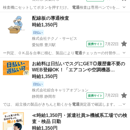
検査機にセットしてボタンを押すだけ。
電通
検査は専用ペンで○を描
きながら確認しま…
長野
安曇野市
工場
配線板の導通検査
時給1,350円
日払い
株式会社テクノ・サービス
7月22日
提携サイト
愛知県 豊川駅
ー判定、ＯＫ品を台車に積む、製品により
電通
チェッカーの付替作業
をお願いします。(…
愛知
豊川市
豊川駅
工場
お給料は日払いでスグにGET◎履歴書不要の
WEB登録OK！「エアコンや空調機器…
時給1,350円
日払い
株式会社綜合キャリアオプション
7月22日
提携サイト
静岡県 静岡市
では、 組立後の製品がきちんと動くかを
電通
測定器で確認します。 ま
た、 加工後の…
静岡
静岡市
工場
≪時給1,350円・派遣社員≫機械系工場での検
査・検品 日勤
時給1,350円