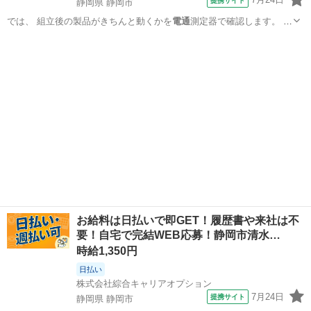
提携サイト
静岡県 静岡市
では、 組立後の製品がきちんと動くかを
電通
測定器で確認します。 ま
た、 加工後の…
静岡
静岡市
工場
お給料は日払いで即GET！履歴書や来社は不
要！自宅で完結WEB応募！静岡市清水…
時給1,350円
日払い
株式会社綜合キャリアオプション
7月24日
提携サイト
静岡県 静岡市