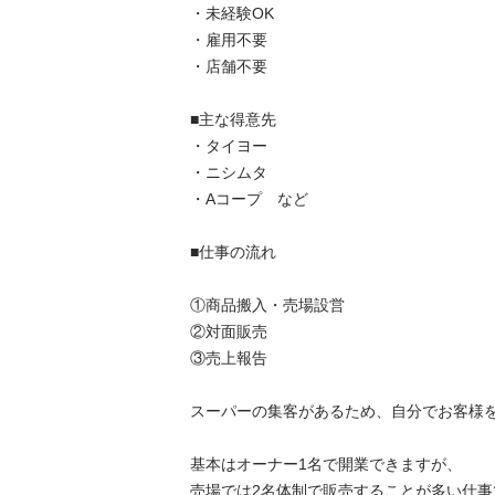
・未経験OK

・雇用不要

・店舗不要

■主な得意先

・タイヨー

・ニシムタ

・Aコープ　など

■仕事の流れ

①商品搬入・売場設営

②対面販売

③売上報告

スーパーの集客があるため、自分でお客様を集
基本はオーナー1名で開業できますが、

売場では2名体制で販売することが多い仕事です