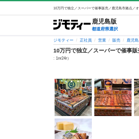
鹿児島
版
都道府県選択
ジモティー
正社員
営業
販売
鹿児島
10万円で独立／スーパーで催事
: 1nr24r）