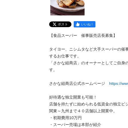
ポスト
いいね！
【食品スーパー　催事販売店長募集】

タイヨー、ニシムタなど大手スーパーの催
するお仕事です。

「さかな組商店」のオーナーとしてご自身
す。

さかな組商店公式ホームページ　
https://w
好待遇な独立開業も可能！

店舗を持たずに始められる低資金の独立ビジネ
関東～九州まで４０店舗以上開業中。

・初期費用10万円

・スーパー売場は本部が紹介
