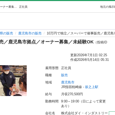
10万円で独立／スーパーで催事販売／鹿児島市拠点／オーナー募集／未経験OK (さかな組商店) 坂之上の販売の正社員の求人情報 株式会社ダイ・インダストリー｜ジモティー
正社員
地元の掲示
県の販売
鹿児島市の販売
10万円で独立／スーパーで催事販売／鹿児島
販売／鹿児島市拠点／オーナー募集／未経験OK
（投稿ID
更新
2026年7月1日 02:25
作成
2026年5月14日 05:31
雇用形態
正社員
職種
販売
地域
鹿児島市
JR指宿枕崎線 - 
坂之上駅
給与
月収270,500円
勤務時間
9:00～19:00（日によって変更
あり）
会社名
株式会社ダイ・インダストリー