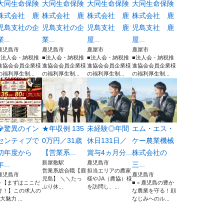
大同生命保険
大同生命保険
大同生命保険
大同生命保険
株式会社 鹿
株式会社 鹿
株式会社 鹿
株式会社 鹿
児島支社の企
児島支社の企
児島支社 鹿
児島支社 鹿
業...
業...
屋...
屋...
鹿児島市
鹿児島市
鹿屋市
鹿屋市
■法人会・納税推
■法人会・納税推
■法人会・納税推
■法人会・納税推
進協会会員企業様
進協会会員企業様
進協会会員企業様
進協会会員企業様
の福利厚生制...
の福利厚生制...
の福利厚生制...
の福利厚生制...
💎驚異のイン
★年収例 135
未経験◎年間
エム・エス・
センティブで
0万円／31歳
休日131日／
ケー農業機械
初年度から
【営業系...
賞与4ヵ月分...
株式会社の
新屋敷駅
鹿児島市
年...
三...
営業系総合職【鹿
担当エリアの農家
鹿児島市
鹿児島市
児島】 ＼＼たっ
様やJA（農協）様
✨【まずはここだ
■＜鹿児島の豊か
ぷり休...
を訪問し、...
け！】この求人の
な農業を守る！顔
3大魅力 ...
なじみへのル...