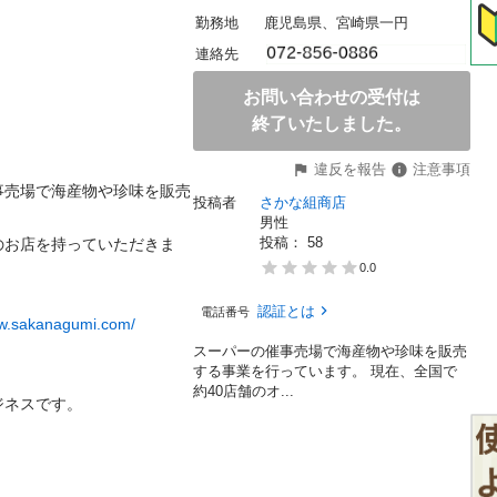
勤務地
鹿児島県、宮崎県一円
連絡先
お問い合わせの受付は
終了いたしました。
違反を報告
注意事項
事売場で海産物や珍味を販売
投稿者
さかな組商店
男性
投稿： 
58
のお店を持っていただきま
0.0
認証とは
電話番号
ww.sakanagumi.com/
スーパーの催事売場で海産物や珍味を販売
する事業を行っています。 現在、全国で
約40店舗のオ...
スです。
