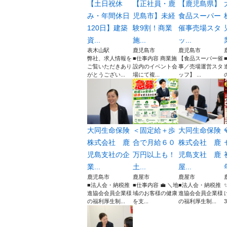
【土日祝休
【正社員・鹿
【鹿児島県】
み・年間休日
児島市】未経
食品スーパー
120日】建築
験9割！商業
催事売場スタ
資...
施...
ッ...
表木山駅
鹿児島市
鹿児島市
弊社、求人情報を
■仕事内容 商業施
【食品スーパー催
ご覧いただきあり
設内のイベント会
事／売場運営スタ
がとうござい...
場にて複...
ッフ】 ...
大同生命保険
＜固定給＋歩
大同生命保険
株式会社 鹿
合で月給６０
株式会社 鹿
児島支社の企
万円以上も！
児島支社 鹿
業...
土...
屋...
鹿児島市
鹿屋市
鹿屋市
■法人会・納税推
■仕事内容 💼 ＼地
■法人会・納税推
進協会会員企業様
域のお客様の健康
進協会会員企業様
の福利厚生制...
を支...
の福利厚生制...