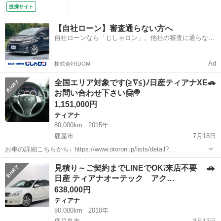
提携サイト
【自社ローン】審査通らない方へ
自社ローンなら「じしゃロン」。他社の審査に通らなか
った方も
Ad
株式会社IDOM
全国エリア対象です(≧∇≦)ﾉ日産ティアナXE🚗
お問い合わせ下さい🤗🍭
1,151,000円
ティアナ
80,000km
2015年
鹿屋市
7月18日
お車の詳細こちらから↓ https://www.otoron.jp/lists/detail?
carno=046121 来店不要で全国対応中🗾(※沖縄/北海道/離島除く) 携帯
鹿児島
鹿屋市
ティアナ
日産ティアナ
見積り～ご契約までLINEでOK❕来店不要 🚗
さえあれば即日審査・契約もできちゃう✨...
日産 ティアナオーテック アク…
638,000円
ティアナ
90,000km
2010年