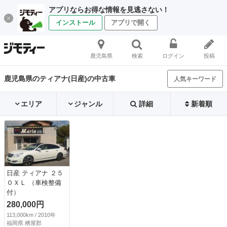
アプリならお得な情報を見逃さない！
インストール
アプリで開く
鹿児島県
検索
ログイン
投稿
鹿児島県のティアナ(日産)の中古車
人気キーワード
エリア
ジャンル
詳細
新着順
日産 ティアナ ２５
０ＸＬ （車検整備
付）
280,000円
113,000km / 2010年
福岡県 糟屋郡