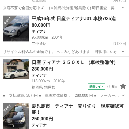
鹿児島市
3月13日
来店不要で全国対応中🗾 (※沖縄/北海道/離島除く) 即日審査・契約
もできちゃう✨ お車の詳細こちらから↓仮審査もOK👌
鹿児島
鹿児島市
ティアナ
オトロン
平成16年式 日産ティアナJ31 車検7/25迄
https://www.otoron.jp/lists/detail?carno=035...
80,000円
ティアナ
96,000km
2004年
二中通駅
2月22日
リサイクル料込みの金額です。 ヘコみなどあります。 練習用にいかが
ですか(^^) 名義変更、すぐに出来る方でお願いします。 名義変更後の
鹿児島
鹿児島市
二中通駅
ティアナ
日産 ティアナ ２５０ＸＬ （車検整備付）
お渡しになります。 手続き方法などわからない事があればご連絡下さ
280,000円
い。
ティアナ
113,000km
2010年
7月6日
提携サイト
福岡県 糟屋郡
■ 支払総額: 38万円 ■ 車両本体価格： 280,000 円 ■ メーカー
名： 日産 ■ 車種名： ティアナ ■ グレード名： ２５０ＸＬ
福岡
糟屋郡
ティアナ
鹿児島市 ティアナ 売り切り 現車確認可
■ 排気量： 2500cc ■ ドア枚数： 4D ■ ミッション： CVT ■...
能！
250,000円
ティアナ