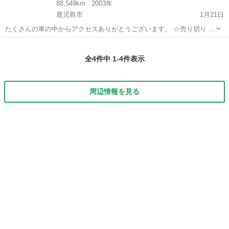
88,549km
2003年
鹿児島市
1月21日
たくさんの車の中からアクセスありがとうございます。 ☆売り切り ［
商品説明 ］ 車種 ティアナ 年式 平成１５年５月！ 車検 ３０年４月！
鹿児島
鹿児島市
ティアナ
売り切り
走行距離 ８８５４９キロ 外装 ...
全4件中 1-4件表示
周辺情報を見る