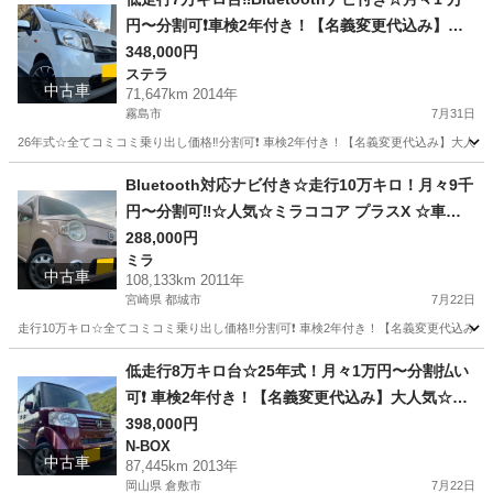
円〜分割可❗️車検2年付き！【名義変更代込み】大
人気☆スバル ステラ Lスマートアシスト☆Blueto
348,000円
ステラ
othナビ付き☆走行中DVD見れます☆ドライブレコ
中古車
71,647km 2014年
ーダー付きのフル装備☆社外アルミ☆のまま乗っ
霧島市
7月31日
て帰れます！長〜く乗れます‼️
26年式☆全てコミコミ乗り出し価格‼️分割可❗️ 車検2年付き！【名義変更代込み】大人気☆
鹿児島
霧島市
ステラ
走行距離
Bluetooth対応ナビ付き☆走行10万キロ！月々9千
円〜分割可‼️☆人気☆ミラココア プラスX ☆車検2
年付き！【名義変更代込み】Bluetooth対応ナビ
288,000円
ミラ
付き☆走行中DVD見れます☆圧迫感無くおしゃれ
中古車
108,133km 2011年
な内装☆ドライブレコーダー付き☆そのまま乗っ
宮崎県 都城市
7月22日
て帰れます‼️
走行10万キロ☆全てコミコミ乗り出し価格‼️分割可❗️ 車検2年付き！【名義変更代込み】
宮崎
都城市
ミラ
走行距離
低走行8万キロ台☆25年式！月々1万円〜分割払い
可❗️ 車検2年付き！【名義変更代込み】大人気☆ホ
ンダ N-BOX☆Bluetoothナビ付き☆走行中DVD見
398,000円
N-BOX
れます☆走行中DVD見れます☆スライドドア♪しか
中古車
87,445km 2013年
も両側☆ドラレコ付き☆スマートキー☆フルオー
岡山県 倉敷市
7月22日