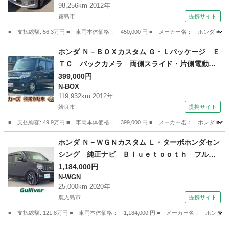
98,256km 2012年
リングストップ 電動格納ミラー ＣＶＴ 盗難
霧島市
提携サイト
防止システム 衝突安全ボディ （車検整備付）
■ 支払総額: 56.3万円 ■ 車両本体価格： 450,000 円 ■ メーカー名： ホ
鹿児島
霧島市
フリード
ホンダ Ｎ－ＢＯＸカスタム Ｇ・Ｌパッケージ Ｅ
ＴＣ バックカメラ 両側スライド・片側電動
ナビ ＴＶ オートライト ＨＩＤ スマートキ
399,000円
N-BOX
ー アイドリングストップ 電動格納ミラー ベ
119,932km 2012年
ンチシート ＣＶＴ 盗難防止システム ＡＢ
姶良市
提携サイト
Ｓ ＥＳＣ ＣＤ （車検整備付）
■ 支払総額: 49.9万円 ■ 車両本体価格： 399,000 円 ■ メーカー名： ホ
鹿児島
姶良市
N-BOX
ホンダ Ｎ－ＷＧＮカスタム Ｌ・ターボホンダセン
シング 純正ナビ Ｂｌｕｅｔｏｏｔｈ フルセ
グＴＶ ハーフレザーシート パドルシフト Ｅ
1,184,000円
N-WGN
ＴＣ バックカメラ 純正フロアマット 運転席
25,000km 2020年
パワーシート パーキングセンサー ステアリン
鹿児島市
提携サイト
グスイッチ ドライブレコーダー （検9.8）
■ 支払総額: 121.8万円 ■ 車両本体価格： 1,184,000 円 ■ メーカー名
鹿児島
鹿児島市
N-WGN