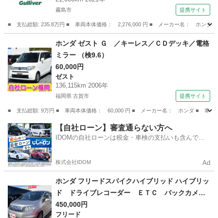
ール ルーフレール アイドリングストップ Ｕ
霧島市
提携サイト
ＳＢ入力端子 ＥＴＣ （なし）
■ 支払総額: 235.8万円 ■ 車両本体価格： 2,276,000 円 ■ メーカー名
鹿児島
霧島市
フリード
ホンダ ゼスト Ｇ ／キーレス／ＣＤデッキ／電格
ミラー （検9.6）
60,000円
ゼスト
136,115km 2006年
福岡県 古賀市
提携サイト
■ 支払総額: 9万円 ■ 車両本体価格： 60,000 円 ■ メーカー名： ホンダ ■ 車
福岡
古賀市
ゼスト
【自社ローン】審査通らない方へ
IDOMの自社ローンは税金・車検の支払いも含んでい
るので毎月の支払額は一定
株式会社IDOM
Ad
ホンダ フリードスパイクハイブリッド ハイブリッ
ド ドライブレコーダー ＥＴＣ バックカメ
ラ ナビ ＴＶ 両側スライド・片側電動 オー
450,000円
フリード
トライト ＨＩＤ キーレスエントリー アイド