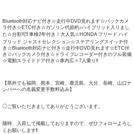
Bluetooth対応ナビ付き☆走行中DVD見れます☆バックカメ
ラ付き☆ETC付き☆ガソリン代節約♪ハイブリッド入りまし
た☆分割可❗️ 車検2年付き！大人気☆HONDA フリード ハイ
ブリッド ジャストセレクション☆ステアリングスイッチ付
き☆Bluetooth対応ナビ付き☆走行中DVD見れます☆ETC付
き☆バックカメラ付き☆ドライブレコーダー付きのフル装備
☆電動スライドドア付き☆車内広々7人乗り‼️

【県外でも福岡、熊本、宮崎、鹿児島、大分、長崎、山口ナ
ンバーへの名義変更手数料込み】

◯ご覧いただきましてありがとうございます。

随時、入荷して掲載しておりますので、ぜひフォローよろし
くお願いします❗️
