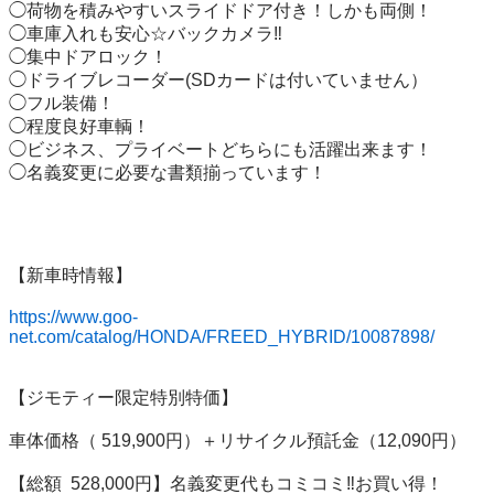
◯荷物を積みやすいスライドドア付き！しかも両側！

◯車庫入れも安心☆バックカメラ‼️

◯集中ドアロック！

◯ドライブレコーダー(SDカードは付いていません）

◯フル装備！

◯程度良好車輌！

◯ビジネス、プライベートどちらにも活躍出来ます！

◯名義変更に必要な書類揃っています！

【新車時情報】

https://www.goo-
net.com/catalog/HONDA/FREED_HYBRID/10087898/
【ジモティー限定特別特価】

車体価格（ 519,900円）＋リサイクル預託金（12,090円）

【総額  528,000円】名義変更代もコミコミ‼️お買い得！
