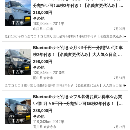
分割払い可❗️ 車検2年付き！【名義変更代込み】大
人気☆日産 ルークスハイウェイスター☆Bluetoot
318,000円
その他
hナビ付き☆走行中DVD見れます☆電動スライドド
中古車
100,905km 2011年
ア☆ドラレコ付き☆スマートキー☆フルオートエ
山口県 山口市
7月29日
アコン☆純正アルミ☆事故修復歴無し☆そのまま
走行10万キロ☆全てコミコミ乗り出し価格‼️分割可❗️ 車検2年付き【名義変更代込み
乗って帰れます❗️
山口
山口市
その他
走行距離
Bluetoothナビ付き☆月々9千円〜分割払い可❗️ 車
検2年付き！【名義変更代込み】大人気☆日産 ル
ークスハイウェイスター☆Bluetoothナビ付き☆
298,000円
その他
走行中DVD見れます☆ETC付き☆電動スライドド
中古車
130,545km 2010年
ア☆ドラレコ付き☆スマートキー☆フルオートエ
岡山県 倉敷市
7月31日
アコン☆社外アルミ☆そのまま乗って帰れます❗️
全てコミコミ乗り出し価格‼️分割可❗️ 車検2年付き【名義変更代込み】大人気☆日産 ルーク
岡山
倉敷市
その他
走行距離
Bluetoothナビ付き☆フル装備お買い得車☆お買
い得‼️月々9千円〜分割払い可❗️車検2年付き！【名
義変更代込み】車内広い！大人気☆ピクシススペ
288,000円
その他
ース☆Bluetoothナビ付き☆走行中DVD見れます
中古車
118,343km 2012年
☆ETC付き☆バックカメラ付き☆フルオートエア
香川県 観音寺市
7月27日