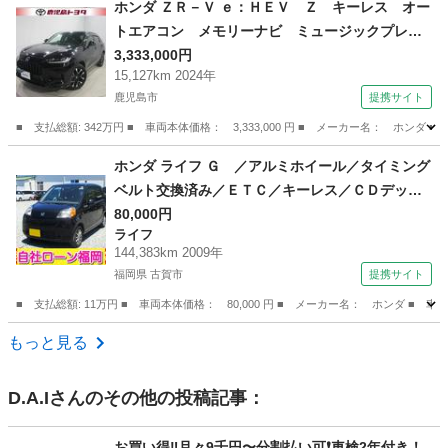
ホンダ ＺＲ－Ｖ ｅ：ＨＥＶ Ｚ キーレス オー
トエアコン メモリーナビ ミュージックプレイ
ヤー接続可 衝突軽減Ｂ 革 ナビ・ＴＶ クル
3,333,000円
15,127km 2024年
コン Ｐシート ＬＥＤ サイドカーテンエアバ
鹿児島市
提携サイト
ック フルセグＴＶ 横滑り防止 アルミホイー
ル ＥＴＣ （検9.7）
■ 支払総額: 342万円 ■ 車両本体価格： 3,333,000 円 ■ メーカー名： 
鹿児島
鹿児島市
ホンダ
ホンダ ライフ Ｇ ／アルミホイール／タイミング
ベルト交換済み／ＥＴＣ／キーレス／ＣＤデッキ
／電格ミラー （検9.9）
80,000円
ライフ
144,383km 2009年
福岡県 古賀市
提携サイト
■ 支払総額: 11万円 ■ 車両本体価格： 80,000 円 ■ メーカー名： ホンダ
福岡
古賀市
ライフ
もっと見る
D.A.I
さんのその他の投稿記事：
お買い得‼️月々9千円〜分割払い可❗️車検2年付き！