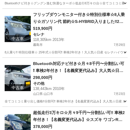
きのフル装備☆純正アルミ☆そのまま乗って帰れ
Bluetoothナビ付き☆グングン進む快適なターボ☆低走行8万キロ台☆全てコミコミ乗り出し
ます‼️
広島
東広島市
ムーヴ
お買い得
フリップダウンモニター付き☆特別仕様車☆8人乗
り☆ガソリン代 節約☆S-HYBRID入りました‼️25
年式☆月々1.2万円〜分割払い可❗️車検2年付き！大
519,900円
セレナ
人気☆ニッサン セレナ☆フリップダウンモニター
中古車
118,305km 2013年
付き☆Bluetooth対応ナビ☆走行中DVD見れます
霧島市
7月29日
☆ETC☆ドラレコ付きのフル装備☆両側電動スラ
8人乗り‼️ 特別仕様車☆ 25年式☆分割可❗️ 車検2年付き！大人気☆日産 セレナハイウェイス
イドドア☆ウィンカーミラー☆フル装備☆純正ア
鹿児島
霧島市
セレナ
Bluetooth
ルミ☆☆車内広々三列シート‼️
Bluetooth対応ナビ付き☆月々8千円〜分割払い可
❗️ 車検2年付き！【名義変更代込み】大人気☆日産
ルークスハイウェイスター☆Bluetooth対応ナビ
298,000円
その他
付き☆走行中DVD見れます☆ETC付き☆電動スラ
中古車
138,443km 2010年
イドドア☆ドラレコ付き☆スマートキー☆フルオ
山口県 山口市
7月23日
ートエアコン☆純正アルミ☆事故修復歴無し☆そ
全てコミコミ乗り出し価格‼️分割可❗️ 車検2年付き【名義変更代込み】大人気☆日産 ルーク
のまま乗って帰れます❗️
山口
山口市
その他
超低走行3万キロ☆月々9千円〜分割払い可‼️ 車検2
年付き！【名義変更代込み】☆スズキ ワゴンR☆B
luetoothナビ付き☆走行中DVD見れます☆プッシ
378,000円