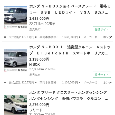
ホンダ Ｎ－ＢＯＸジョイ ベースグレード 電格ミ
ラー ＵＳＢ ＬＥＤライト ＶＳＡ Ｂカメ
ラ パワーステアリング スマートキー 点検記
1,638,000円
22,711km 2025年
録簿 フルセグＴＶ サイドカーテンエアバッ
鹿児島市
提携サイト
ク ＡＢＳ アイドリングストップ パワーウィ
ンドウ （検10.11）
■ 支払総額: 172.1万円 ■ 車両本体価格： 1,638,000 円 ■ メーカー名
鹿児島
鹿児島市
ホンダ
ホンダ Ｎ－ＢＯＸ Ｌ 追従型クルコン Ａストッ
プ Ｂｌｕｅｔｏｏｔｈ スマートキ リアカメ
ラ レーンキープ ＬＥＤヘッドライト フルセ
1,138,000円
N-BOX
グＴＶ パワステ Ｓヒーター Ｄレコ ＵＳ
27,802km 2023年
Ｂ ＤＶＤ ＶＳＡ ＰＷ Ｗエアバッグ （検9.
鹿児島市
提携サイト
6）
■ 支払総額: 120.7万円 ■ 車両本体価格： 1,138,000 円 ■ メーカー名
鹿児島
鹿児島市
N-BOX
ホンダ フリード クロスター・ホンダセンシング
ホンダセンシング 両側パワスラ クルコン Ａ
ＡＣ ＬＥＤヘッドライト ハーフレザーシー
2,276,000円
フリード
ト シートヒーター 純正１５インチアルミホイ
21,000km 2021年