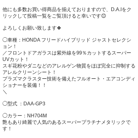
他にも多数お買い得商品を揃えておりますので、D.A.Iをク
リックして投稿一覧をご覧頂けると幸いです😊

よろしくお願い致します🍀

◯車種：HONDA フリードハイブリッド ジャストセレクシ
ョン！

／フロントドアガラスは紫外線を99％カットするスーパー
UVカット！

スギ花粉やダニなどのアレルゲン物質をほぼ完全に抑制する
アレルクリーンシート！

プラズマクラスター技術を備えたフルオート・エアコンディ
ショナーを装備！！

＼

◯型式 ：DAA-GP3

◯カラー：NH704M

艶もあり綺麗で人気のあるスーパープラチナメタリックで
す！
