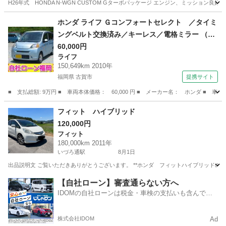
H26年式 HONDA N-WGN CUSTOM Gターボパッケージ エンジン、ミッション良好 
鹿児島
日置市
伊集院駅
N-WGN
ホンダ ライフ Ｇコンフォートセレクト ／タイミ
ングベルト交換済み／キーレス／電格ミラー （検
9.4）
60,000円
ライフ
150,649km 2010年
福岡県 古賀市
提携サイト
■ 支払総額: 9万円 ■ 車両本体価格： 60,000 円 ■ メーカー名： ホンダ ■
福岡
古賀市
ライフ
フィット ハイブリッド
120,000円
フィット
180,000km 2011年
いづろ通駅
8月1日
出品説明文 ご覧いただきありがとうございます。 **ホンダ フィットハイブリッドの出品にな
鹿児島
鹿児島市
いづろ通駅
フィット
【自社ローン】審査通らない方へ
IDOMの自社ローンは税金・車検の支払いも含んでい
るので毎月の支払額は一定
株式会社IDOM
Ad