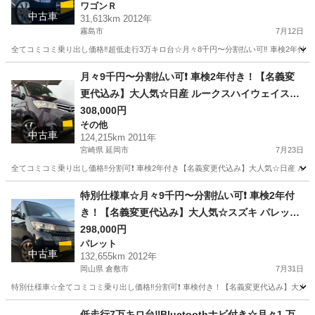
ワゴンＲ
ュスタート☆ドライブレコーダー付きのフル装備
中古車
31,613km 2012年
☆純正アルミホイール装着☆そのまま乗って帰れ
霧島市
7月12日
ます！
全てコミコミ乗り出し価格‼️超低走行3万キロ台☆月々8千円〜分割払い可‼️ 車検2年付き！
鹿児島
霧島市
ワゴンＲ
ワゴンR
月々9千円〜分割払い可❗️ 車検2年付き！【名義変
更代込み】大人気☆日産 ルークスハイウェイスタ
ー☆ナビ付き☆走行中DVD見れます☆スライドド
308,000円
その他
ア☆ドラレコ付き☆スマートキー☆フルオートエ
中古車
124,215km 2011年
アコン☆純正アルミ！そのまま乗って帰れます❗️
宮崎県 延岡市
7月23日
全てコミコミ乗り出し価格‼️分割可❗️ 車検2年付き【名義変更代込み】大人気☆日産 
宮崎
延岡市
その他
走行距離
特別仕様車☆月々9千円〜分割払い可❗️ 車検2年付
き！【名義変更代込み】大人気☆スズキ パレット
SW☆Bluetoothナビ付き☆走行中DVD見れます☆
298,000円
パレット
便利なバックカメラ付き☆ETC付き☆両側電動ス
中古車
132,655km 2012年
ライドドア☆ドラレコ☆スマートキー☆フルオー
岡山県 倉敷市
7月31日
トエアコン☆純正アルミ☆事故修復歴無し☆その
特別仕様車☆全てコミコミ乗り出し価格‼️分割可❗️ 車検付き！【名義変更代込み】大人気☆ス
まま乗って帰れます‼️
岡山
倉敷市
パレット
低走行7万キロ台‼️Bluetoothナビ付き☆月々1 万