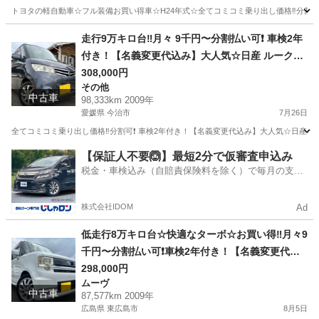
コン☆ドライブレコーダー付きのフル装備☆純正
トヨタの軽自動車☆フル装備お買い得車☆H24年式☆全てコミコミ乗り出し価格‼️分割可❗
アルミ☆そのまま乗って帰れます‼️
香川
観音寺市
その他
お買い得
走行9万キロ台‼️月々 9千円〜分割払い可❗️ 車検2年
付き！【名義変更代込み】大人気☆日産 ルークス
ハイウェイスター☆HDDナビ付き☆走行中DVD見
308,000円
その他
れます☆ETC付き☆電動スライドドア☆ドラレコ
中古車
98,333km 2009年
付き☆スマートキー☆フルオートエアコン☆純正
愛媛県 今治市
7月26日
アルミ！事故歴修復歴なし☆そのまま乗って帰れ
全てコミコミ乗り出し価格‼️分割可❗️ 車検2年付き！【名義変更代込み】大人気☆日産
ます❗️
愛媛
今治市
その他
走行距離
【保証人不要🙆】最短2分で仮審査申込み
税金・車検込み（自賠責保険料を除く）で毎月の支払
額は一定の自社ローン🚗
株式会社IDOM
Ad
低走行8万キロ台☆快適なターボ☆お買い得‼️月々9
千円〜分割払い可❗️車検2年付き！【名義変更代込
み】車内広い！大人気☆ムーブコンテカスタム☆B
298,000円
ムーヴ
luetoothナビ付き☆走行中DVD見れます☆ETC付
中古車
87,577km 2009年
き☆フルオートエアコン☆ドライブレコーダー付
広島県 東広島市
8月5日