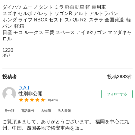
ダイハツ ムーブ タント ミラ 軽自動車 軽 乗用車 

スズキ セルボ パレット ワゴンR アルト アルトラパン 

ホンダ ライフ NBOX ゼスト スバル R2  ステラ 全国発送  軽
バン  軽箱

日産 モコ ルークス 三菱 スペース アイ ekワゴン マツダキャ
ロル

1220

357
投稿者
投稿
2883
件
D.A.I
性別非公開
フォローする
5.0
(
428
)
身分証
電話番号
古物商
法人書類
ご覧頂きまして、ありがとうございます。 福岡を中心に九
州、中国、四国各地で格安車両を販...