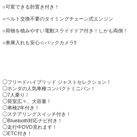
○可変できる肘置き付き！

○ベルト交換不要のタイミングチェーン式エンジン

○荷物を積みやすい電動スライドドア付き！しかも両側！

○車庫入れも安心☆バックカメラ‼️

◯フリードハイブリッド ジャストセレクション！

◯ホンダの人気車種コンパクトミニバン！

◯7人乗り！

◯荷室広々、大容量！

◯車検2年付き！

◯ステアリングスイッチ付き！

◯Bluetooth対応ナビ付き！

◯走行中DVD見れます！

◯ETC付き！
