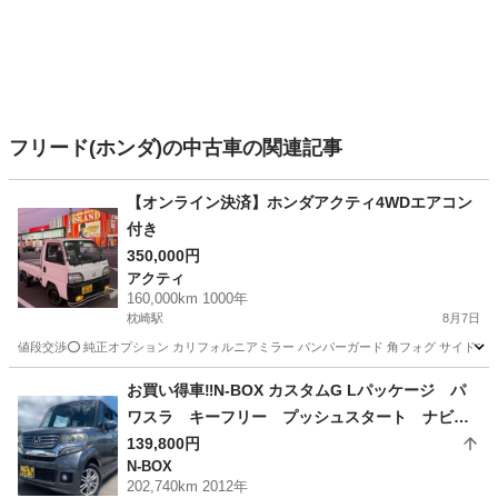
フリード(ホンダ)の中古車の関連記事
【オンライン決済】ホンダアクティ4WDエアコン
付き
350,000円
アクティ
160,000km 1000年
枕崎駅
8月7日
値段交渉⭕️ 純正オプション カリフォルニアミラー バンパーガード 角フォグ サイドマ
鹿児島
南さつま市
枕崎駅
アクティ
お買い得車‼️N-BOX カスタムG Lパッケージ パ
ワスラ キーフリー プッシュスタート ナビ
キーレス2個
139,800円
N-BOX
202,740km 2012年