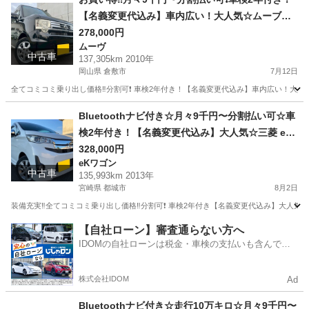
【名義変更代込み】車内広い！大人気☆ムーブコ
ンテカスタム☆ナビ付き☆走行中DVD見れます☆
278,000円
ムーヴ
フルオートエアコン☆ドライブレコーダー付きの
中古車
137,305km 2010年
フル装備☆純正アルミ☆そのまま乗って帰れます‼️
岡山県 倉敷市
7月12日
全てコミコミ乗り出し価格‼️分割可❗️ 車検2年付き！【名義変更代込み】車内広い！大
岡山
倉敷市
ムーヴ
お買い得
Bluetoothナビ付き☆月々9千円〜分割払い可☆車
検2年付き！【名義変更代込み】大人気☆三菱 ek
カスタム☆Bluetoothナビ付き☆走行中DVD見れ
328,000円
eKワゴン
ます☆便利なバックカメラ☆ドラレコ付き☆スマ
中古車
135,993km 2013年
ートキー☆フルオートエアコン☆純正アルミ☆事
宮崎県 都城市
8月2日
故修復歴無し☆そのまま乗って帰れます❗️
装備充実‼️全てコミコミ乗り出し価格‼️分割可❗️ 車検2年付き【名義変更代込み】大人気三
宮崎
都城市
eKワゴン
【自社ローン】審査通らない方へ
IDOMの自社ローンは税金・車検の支払いも含んでい
るので毎月の支払額は一定
株式会社IDOM
Ad
Bluetoothナビ付き☆走行10万キロ☆月々9千円〜