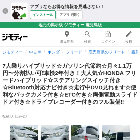
アプリならお得な情報を見逃さない！
インストール
アプリで開く
地元の掲示板 ジモティー 鹿児島版
鹿児島県
検索
ログイン
投稿
ジモティー
中古車
ホンダ
フリード
鹿児島県のフリード
霧島
7人乗りハイブリッド☆ガソリン代節約☆月々1.1万
円〜分割払い可❗️車検2年付き！大人気☆HONDA フリ
ードハイブリッド☆ステアリングスイッチ付き
☆Bluetooth対応ナビ付き☆走行中DVD見れます☆便
利なバックカメラ付き☆ETC付き☆両側電動スライド
ドア付き☆ドライブレコーダー付きのフル装備‼️
投稿ID: 1psw28