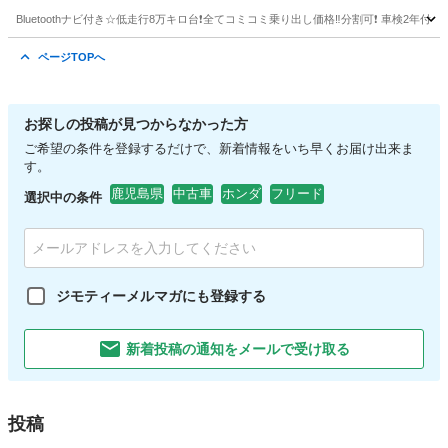
トエアコン☆事故歴修復歴なし☆そのまま乗って
Bluetoothナビ付き☆低走行8万キロ台❗️全てコミコミ乗り出し価格‼️分割可❗️ 車検2年
帰れます❗️
岡山
倉敷市
N-BOX
走行距離
ページTOPへ
お探しの投稿が見つからなかった方
ご希望の条件を登録するだけで、新着情報をいち早くお届け出来ま
す。
鹿児島県
中古車
ホンダ
フリード
選択中の条件
ジモティーメルマガにも登録する
新着投稿の通知をメールで受け取る
投稿