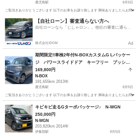
鹿児島駅
8月5日
ご覧頂きありがとうございます 以下のお車をお譲り致します 興味ありましたらお問い合わ
鹿児島
鹿児島市
鹿児島駅
N-BOX
お買い得
【自社ローン】審査通らない方へ
自社ローンなら「じしゃロン」。他社の審査に通らな
かった方も
株式会社IDOM
Ad
期間限定‼️車検2年付N-BOXカスタムG Lパッケー
ジ パワースライドドア キーフリー プッシュ
スタート
169,800円
N-BOX
191,655km 2013年
鹿児島駅
8月5日
ご覧頂きありがとうございます 以下のお車をお譲り致します 興味ありましたらお問い合わ
鹿児島
鹿児島市
鹿児島駅
N-BOX
お買い得
キビキビ走るGターボパッケージ♪ N-WGN
250,000円
N-WGN
203,820km 2014年
伊集院駅
8月5日