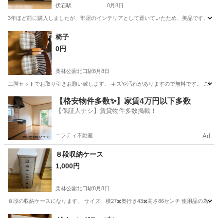
伏石駅
8月8日
3年ほど前に購入しましたが、部屋のインテリアとして置いていたため、美品です。 定
香川
高松市
伏石駅
ソファ
椅子
0円
栗林公園北口駅
8月8日
二脚セットでお取り引きお願い致します。 キズや汚れがありますので無料です。 ご理
香川
高松市
栗林公園北口駅
椅子
【格安物件多数✨】家賃4万円以下多数
【保証人ナシ】賃貸物件多数掲載！
ニフティ不動産
Ad
８段収納ケース
1,000円
栗林公園北口駅
8月8日
８段の収納ケースになります。 サイズ 横27✖️奥行き43✖️高さ86センチ 使用品
香川
高松市
栗林公園北口駅
収納家具
ケース