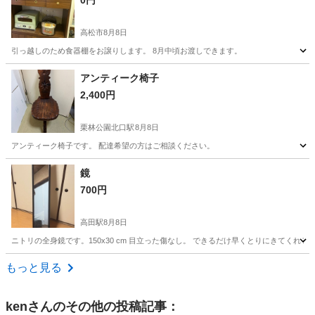
0円
高松市
8月8日
引っ越しのため食器棚をお譲りします。 8月中頃お渡しできます。
香川
高松市
収納家具
食器棚
アンティーク椅子
2,400円
栗林公園北口駅
8月8日
アンティーク椅子です。 配達希望の方はご相談ください。
香川
高松市
栗林公園北口駅
インテリア雑貨/小物
鏡
700円
高田駅
8月8日
ニトリの全身鏡です。150x30 cm 目立った傷なし。 できるだけ早くとりにきてくれ
香川
高松市
高田駅
ミラー/鏡
もっと見る
ken
さんのその他の投稿記事：