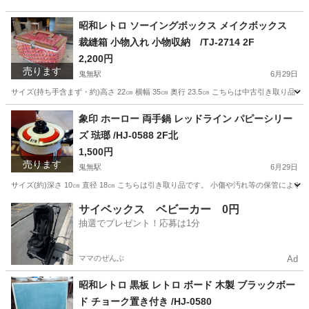
昭和レトロ ソーイングボックス メイクボックス
裁縫箱 小物入れ 小物収納 /TJ-2714 2F
2,200円
売ります
鬼無駅
6月29日
サイズ(持ち手含まず・約)高さ 22㎝ 横幅 35㎝ 奥行 23.5㎝ こちらは中古引き取
香川
高松市
鬼無駅
インテリア雑貨/小物
ボックス
象印 ホーロー 両手鍋 レッドライン パピーシリー
ズ 琺瑯 /HJ-0588 2F北
1,500円
売ります
鬼無駅
6月29日
サイズ(約)深さ 10㎝ 直径 18㎝ こちらは引き取り品です。 小傷や汚れ等の保管に
香川
高松市
鬼無駅
調理器具
手鍋
サイベックス ベビーカー 0円
抽選でプレゼント！応募は1分
ママのぜんぶ
Ad
昭和レトロ 黒板 レトロ ボード 木製 ブラックボー
ド チョーク置き付き /HJ-0580