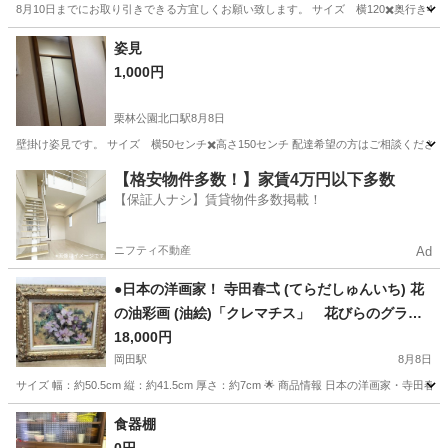
8月10日までにお取り引きできる方宜しくお願い致します。 サイズ 横120✖️奥行き44
香川
高松市
栗林公園北口駅
収納家具
姿見
1,000円
栗林公園北口駅
8月8日
壁掛け姿見です。 サイズ 横50センチ✖️高さ150センチ 配達希望の方はご相談ください
香川
高松市
栗林公園北口駅
ミラー/鏡
姿見
【格安物件多数！】家賃4万円以下多数
【保証人ナシ】賃貸物件多数掲載！
ニフティ不動産
Ad
●日本の洋画家！ 寺田春弌 (てらだしゅんいち) 花
の油彩画 (油絵)「クレマチス」 花びらのグラデ
ーションが繊細！ 落ち着いた華やかさ！
18,000円
岡田駅
8月8日
サイズ 幅：約50.5cm 縦：約41.5cm 厚さ：約7cm 🌟 商品情報 日本の洋画家・
香川
丸亀市
岡田駅
インテリア雑貨/小物
クレマチス
食器棚