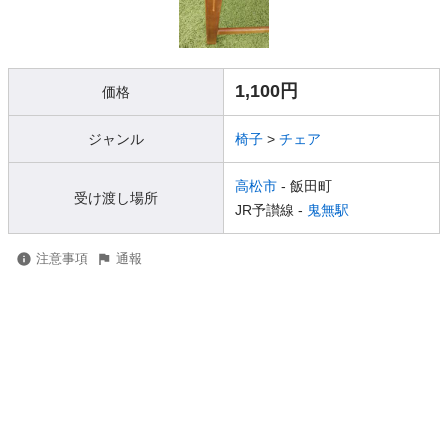
1,100円
価格
ジャンル
椅子
>
チェア
高松市
- 飯田町
受け渡し場所
JR予讃線 -
鬼無駅
注意事項
通報