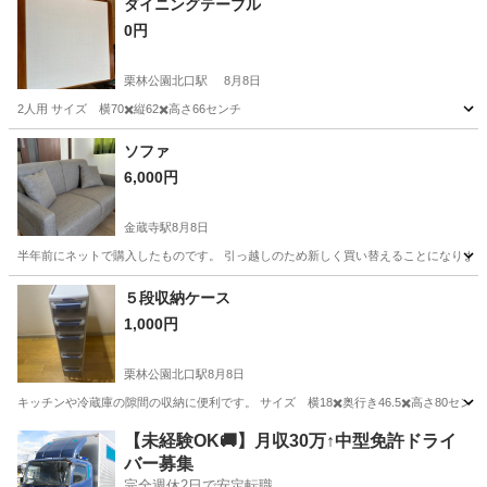
ダイニングテーブル
0円
栗林公園北口駅
8月8日
2人用 サイズ 横70✖️縦62✖️高さ66センチ
香川
高松市
栗林公園北口駅
テーブル
ダイニング
ソファ
6,000円
金蔵寺駅
8月8日
半年前にネットで購入したものです。 引っ越しのため新しく買い替えることになりまし
香川
丸亀市
金蔵寺駅
ソファ
５段収納ケース
1,000円
栗林公園北口駅
8月8日
キッチンや冷蔵庫の隙間の収納に便利です。 サイズ 横18✖️奥行き46.5✖️高さ80セ
香川
高松市
栗林公園北口駅
収納家具
ケース
【未経験OK🚚】月収30万↑中型免許ドライ
バー募集
完全週休2日で安定転職