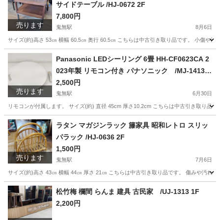
サイドテーブル /HJ-0672 2F
7,800円
売ります
鬼無駅
8月6日
サイズ(約)高さ 53㎝ 横幅 60.5㎝ 奥行 60.5㎝ こちらは中古引き取り品です。
香川
高松市
鬼無駅
テーブル
デコラ
Panasonic LEDシーリング 6畳 HH-CF0623CA 2
023年製 リモコン付き パナソニック /MJ-1413 1
FO
2,500円
売ります
鬼無駅
6月30日
リモコンが付属します。 サイズ(約) 直径 45cm 厚さ10.2cm こちらは中古引き取
香川
高松市
鬼無駅
照明器具
ラタン マガジンラック 籐家具 昭和レトロ スリッ
パラック /HJ-0636 2F
1,500円
売ります
鬼無駅
7月6日
サイズ(約)高さ 43㎝ 横幅 44㎝ 厚さ 21㎝ こちらは中古引き取り品です。 傷み
香川
高松市
鬼無駅
収納家具
レトロ
松竹梅 欄間 らんま 建具 古民家 /UJ-1313 1F
2,200円