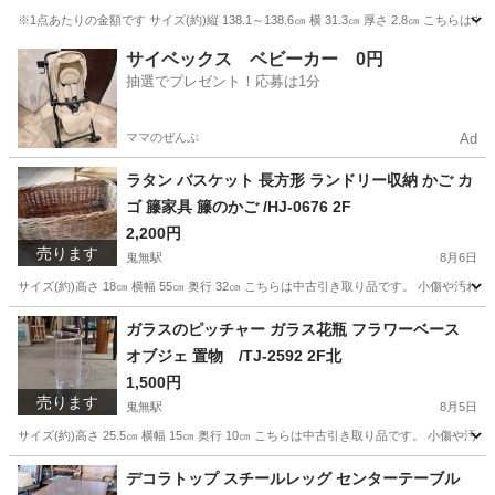
※1点あたりの金額です サイズ(約)縦 138.1～138.6㎝ 横 31.3㎝ 厚さ 2.8㎝
香川
高松市
鬼無駅
その他
らんま
サイベックス ベビーカー 0円
抽選でプレゼント！応募は1分
ママのぜんぶ
Ad
ラタン バスケット 長方形 ランドリー収納 かご カ
ゴ 籐家具 籐のかご /HJ-0676 2F
2,200円
売ります
鬼無駅
8月6日
サイズ(約)高さ 18㎝ 横幅 55㎝ 奥行 32㎝ こちらは中古引き取り品です。 小傷
香川
高松市
鬼無駅
インテリア雑貨/小物
かご
ガラスのピッチャー ガラス花瓶 フラワーベース
オブジェ 置物 /TJ-2592 2F北
1,500円
売ります
鬼無駅
8月5日
サイズ(約)高さ 25.5㎝ 横幅 15㎝ 奥行 10㎝ こちらは中古引き取り品です。 小
香川
高松市
鬼無駅
インテリア雑貨/小物
ガラス
デコラトップ スチールレッグ センターテーブル