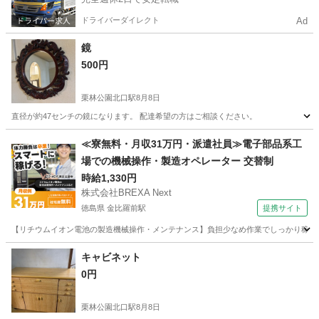
ドライバーダイレクト
Ad
鏡
500円
栗林公園北口駅
8月8日
直径が約47センチの鏡になります。 配達希望の方はご相談ください。
香川
高松市
栗林公園北口駅
ミラー/鏡
≪寮無料・月収31万円・派遣社員≫電子部品系工
場での機械操作・製造オペレーター 交替制
時給1,330円
株式会社BREXA Next
徳島県 金比羅前駅
提携サイト
【リチウムイオン電池の製造機械操作・メンテナンス】負担少なめ作業でしっかり稼げる
徳島
金比羅前駅
その他
キャビネット
0円
栗林公園北口駅
8月8日