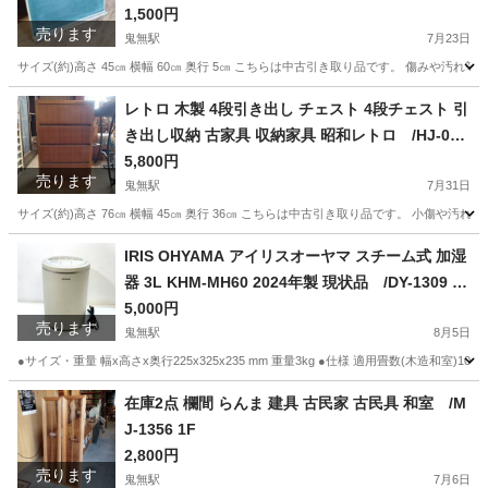
1,500円
売ります
鬼無駅
7月23日
サイズ(約)高さ 45㎝ 横幅 60㎝ 奥行 5㎝ こちらは中古引き取り品です。 傷みや
香川
高松市
鬼無駅
その他
レトロ
レトロ 木製 4段引き出し チェスト 4段チェスト 引
き出し収納 古家具 収納家具 昭和レトロ /HJ-032
8 2F南
5,800円
売ります
鬼無駅
7月31日
サイズ(約)高さ 76㎝ 横幅 45㎝ 奥行 36㎝ こちらは中古引き取り品です。 小傷
香川
高松市
鬼無駅
収納家具
レトロ
IRIS OHYAMA アイリスオーヤマ スチーム式 加湿
器 3L KHM-MH60 2024年製 現状品 /DY-1309 1F
O
5,000円
売ります
鬼無駅
8月5日
●サイズ・重量 幅x高さx奥行225x325x235 mm 重量3kg ●仕様 適用畳数(木造和室)10 
香川
高松市
鬼無駅
季節、空調家電
在庫2点 欄間 らんま 建具 古民家 古民具 和室 /M
J-1356 1F
2,800円
売ります
鬼無駅
7月6日