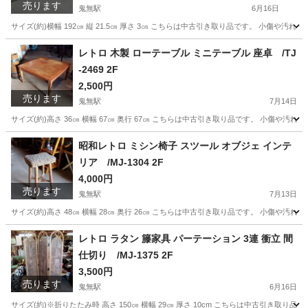
売ります
鬼無駅
6月16日
サイズ(約)横幅 192㎝ 縦 21.5㎝ 厚さ 3㎝ こちらは中古引き取り品です。 小傷
香川
高松市
鬼無駅
その他
らんま
レトロ 木製 ローテーブル ミニテーブル 座卓 /TJ
-2469 2F
2,500円
売ります
鬼無駅
7月14日
サイズ(約)高さ 36㎝ 横幅 67㎝ 奥行 67㎝ こちらは中古引き取り品です。 小傷
香川
高松市
鬼無駅
テーブル
レトロ
昭和レトロ ミシン椅子 スツール オブジェ インテ
リア /MJ-1304 2F
4,000円
売ります
鬼無駅
7月13日
サイズ(約)高さ 48㎝ 横幅 28㎝ 奥行 26㎝ こちらは中古引き取り品です。 小傷
香川
高松市
鬼無駅
椅子
レトロ
レトロ ラタン 籐家具 パーテーション 3連 衝立 間
仕切り /MJ-1375 2F
3,500円
売ります
鬼無駅
6月16日
サイズ(約)※折りたたみ時 高さ 150㎝ 横幅 29㎝ 厚さ 10cm こちらは中古引き