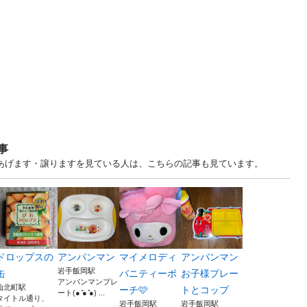
事
. 岩手 中古あげます・譲りますを見ている人は、こちらの記事も見ています。
ドロップスの
アンパンマン
マイメロディ
アンパンマン
岩手飯岡駅
缶
バニティーポ
お子様プレー
アンパンマンプレ
仙北町駅
ーチ🩷
トとコップ
ート(● ̍̑● ̍̑●) ...
タイトル通り、
岩手飯岡駅
岩手飯岡駅