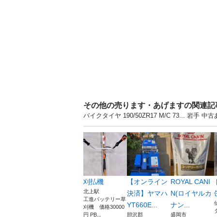
その他の売ります・あげますの関連記
バイクタイヤ 190/50ZR17 M/C 73..
刈払機
【オンライン
ROYAL CANI
北上駅
決済】ヤマハ
N(ロイヤルカ
工進バッテリー草
YT660E...
ナン...
刈機 価格30000
円 PB...
胆沢郡
盛岡市