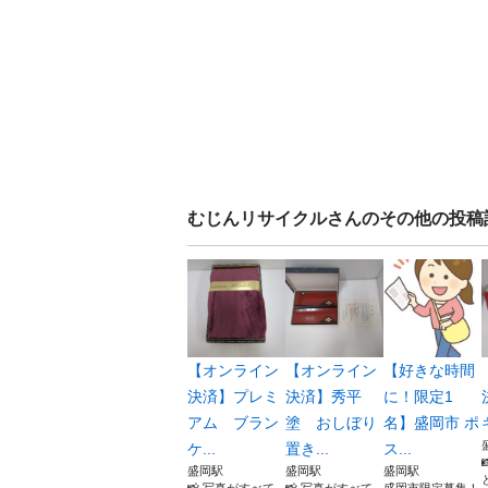
むじんリサイクル
さんのその他の投稿
【オンライン
【オンライン
【好きな時間
決済】プレミ
決済】秀平
に！限定1
アム ブラン
塗 おしぼり
名】盛岡市 ポ
ケ...
置き...
ス...
盛岡駅
盛岡駅
盛岡駅