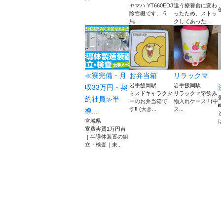
ヤマハ YT660EDJ
違う療養食に変わ
除雪機です。 6
ったため、ストッ
馬...
クしてあった...
≪寮完備・月
お弁当箱
リラックマ
岩手飯岡駅
岩手飯岡駅
収33万円・契
ミスドキャラクタ
リラックマ🐻️飲み
約社員≫半
ーのお弁当箱で
物入れケース‼️ (中
す‼️ (大き...
ス...
導...
宮城県
寮費実質1万円台
｜半導体装置の組
立・検査｜未...