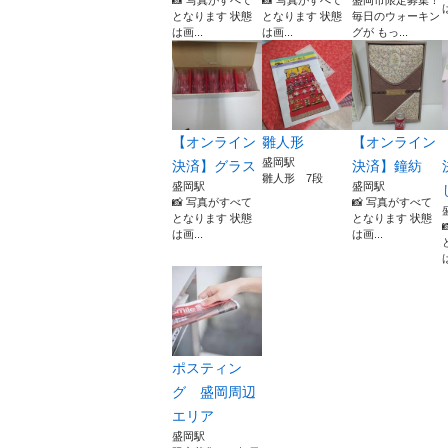
📸 写真がすべて
📸 写真がすべて
盛岡市限定募集！
となります 状態
となります 状態
毎日のウォーキン
は画...
は画...
グが もっ...
【オンライン
雛人形
【オンライン
盛岡駅
決済】グラス
決済】鐘紡
雛人形 7段
盛岡駅
盛岡駅
📸 写真がすべて
📸 写真がすべて
となります 状態
となります 状態
は画...
は画...
ポスティン
グ 盛岡周辺
エリア
盛岡駅