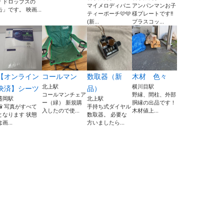
「ドロップスの
マイメロディバニ
アンパンマンお子
缶」です。 映画...
ティーポーチ🩷️🩵
様プレートです‼️
(新...
プラスコッ...
【オンライン
コールマン
数取器（新
木材 色々
北上駅
横川目駅
決済】シーツ
品）
コールマンチェア
野縁、間柱、外部
盛岡駅
北上駅
ー（緑） 新規購
胴縁の出品です！
📸 写真がすべて
手持ち式ダイヤル
入したので使...
木材値上...
となります 状態
数取器。 必要な
は画...
方いましたら...