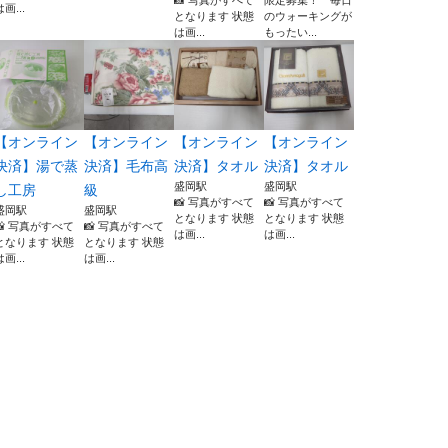
📸 写真がすべて
限定募集！ 毎日
は画...
となります 状態
のウォーキングが
は画...
もったい...
【オンライン
【オンライン
【オンライン
【オンライン
決済】湯で蒸
決済】毛布高
決済】タオル
決済】タオル
盛岡駅
盛岡駅
し工房
級
📸 写真がすべて
📸 写真がすべて
盛岡駅
盛岡駅
となります 状態
となります 状態
📸 写真がすべて
📸 写真がすべて
は画...
は画...
となります 状態
となります 状態
は画...
は画...