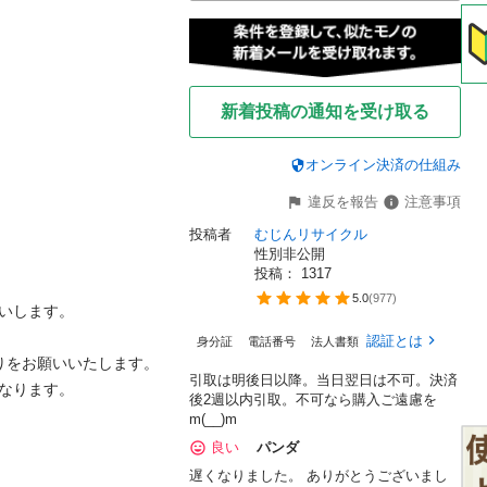
新着投稿の通知を受け取る
オンライン決済の仕組み
違反を報告
注意事項
投稿者
むじんリサイクル
性別非公開
投稿： 
1317
5.0
(
977
)
します。

認証とは
身分証
電話番号
法人書類
をお願いいたします。

引取は明後日以降。当日翌日は不可。決済
ます。

後2週以内引取。不可なら購入ご遠慮を
m(__)m
良い
パンダ
遅くなりました。 ありがとうございまし