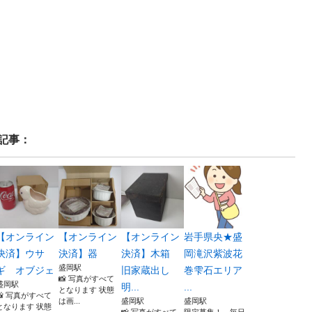
記事：
【オンライン
【オンライン
【オンライン
岩手県央★盛
決済】ウサ
決済】器
決済】木箱
岡滝沢紫波花
盛岡駅
ギ オブジェ
旧家蔵出し
巻雫石エリア
📸 写真がすべて
盛岡駅
明...
...
となります 状態
📸 写真がすべて
は画...
盛岡駅
盛岡駅
となります 状態