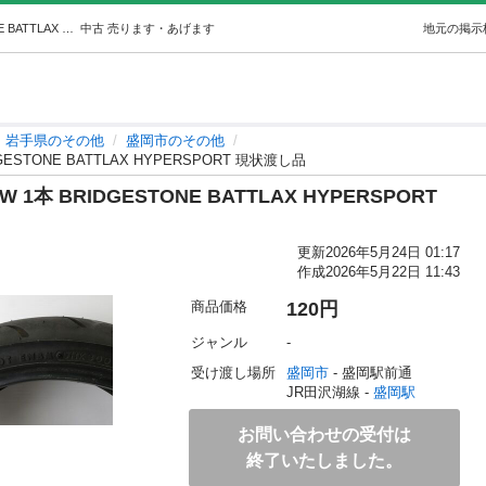
バイクタイヤ 190/50ZR17 M/C 73W 1本 BRIDGESTONE BATTLAX HYPERSPORT 現状渡し品 (むじんリサイクル) 盛岡のその他の中古あげます・譲ります｜ジモティーで不用品の処分
中古
売ります・あげます
地元の掲示
岩手県のその他
盛岡市のその他
DGESTONE BATTLAX HYPERSPORT 現状渡し品
3W 1本 BRIDGESTONE BATTLAX HYPERSPORT
更新
2026年5月24日 01:17
作成
2026年5月22日 11:43
商品価格
120円
ジャンル
-
受け渡し場所
盛岡市
 - 盛岡駅前通
JR田沢湖線 - 
盛岡駅
お問い合わせの受付は
終了いたしました。