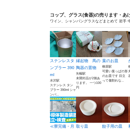
コップ、グラス(食器)の売ります・あ
ワイン、シャンパングラスなどまとめて 岩手
ステンレスタ
縁起物 馬の
葉のお皿
柳原駅
ンブラー 390
陶器の置物
可愛い葉っぱの形
矢幅駅
ml
のお皿です 目立
未開封品が2個あ
水沢駅
って傷割れな...
ります。 一つ100
ステンレス タン
円
ブラー 390ml シャ
ンパ...
≪寮完備・月
取り皿
餃子用の皿