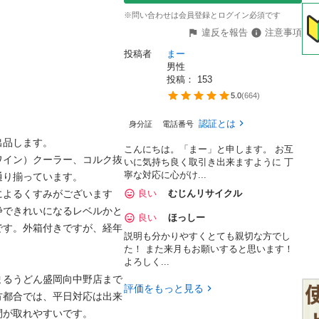
※問い合わせは会員登録とログイン必須です
違反を報告
注意事項
投稿者
まー
男性
投稿： 
153
5.0
(
664
)
認証とは
身分証
電話番号
品します。

こんにちは。「まー」と申します。 お互
ワイン）クーラー、コルク抜
いに気持ち良く取引き出来ますように 丁
寧な対応に心がけ...
り揃っています。

によるくすみがございます
良い
むじんリサイクル
浄できれいになるレベルかと
良い
ほっしー
です。外箱付きですが、経年
説明も分かりやすくとても親切な方でし
た！ また来月もお願いすると思います！
よろしく...
まるうどん盛岡向中野店まで
評価をもっと見る
方都合では、平日対応は出来
が取れやすいです。
