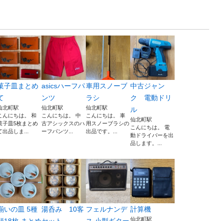
菓子皿まとめ
asicsハーフパ
車用スノーブ
中古ジャン
て
ンツ
ラシ
ク 電動ドリ
仙北町駅
仙北町駅
仙北町駅
ル
こんにちは。 和
こんにちは。 中
こんにちは。 車
仙北町駅
菓子皿5枚まとめ
古アシックスのハ
用スノーブラシの
こんにちは。 電
て出品しま...
ーフパンツ...
出品です。...
動ドライバーを出
品します。...
揃いの皿 5種
湯呑み 10客
フェルナンデ
計算機
仙北町駅