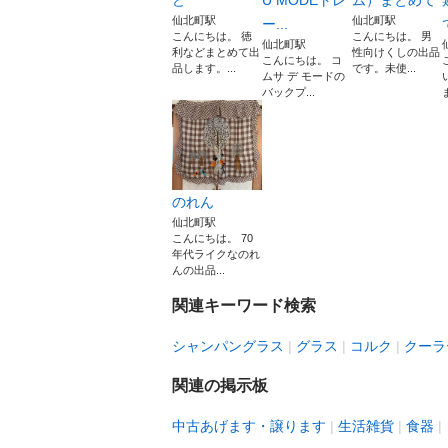
ど
U MODEトレ
ム）まとめて
仙北町駅
仙北町駅
ー...
こんにちは。 徳
こんにちは。 男
仙北町駅
利などまとめて出
性向けくしの出品
こんにちは。 コ
品します。...
です。未使...
ムサ デ モードの
バックプ...
のれん
仙北町駅
こんにちは。 70
年代ライクなのれ
んの出品...
関連キーワード検索
シャンパングラス
グラス
コルク
クーラ
関連の掲示板
中古あげます・譲ります
生活雑貨
食器