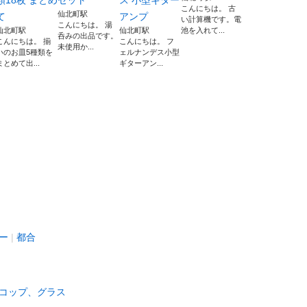
類18枚 まとめ
セット
ス 小型ギター
こんにちは。 古
仙北町駅
て
アンプ
い計算機です。電
こんにちは。 湯
仙北町駅
仙北町駅
池を入れて...
呑みの出品です。
こんにちは。 揃
こんにちは。 フ
未使用か...
いのお皿5種類を
ェルナンデス小型
まとめて出...
ギターアン...
ー
都合
コップ、グラス