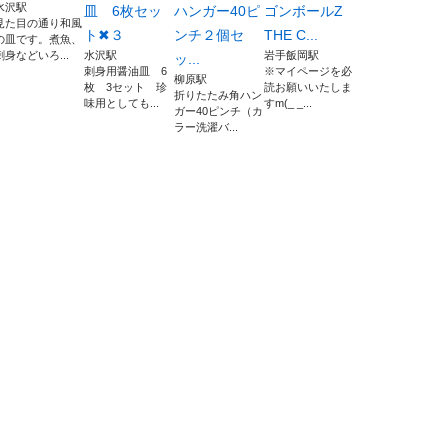
水沢駅
皿 6枚セッ
ハンガー40ピ
ゴンボールZ
見た目の通り和風
ト✖３
ンチ２個セ
THE C...
の皿です。煮魚、
刺身などいろ...
水沢駅
岩手飯岡駅
ッ...
刺身用醤油皿 6
※マイページを必
柳原駅
枚 3セット 珍
読お願いいたしま
折りたたみ角ハン
味用としても...
すm(_ _...
ガー40ピンチ（カ
ラー洗濯バ...