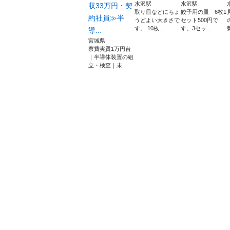
水沢駅
水沢駅
収33万円・契
取り皿などにちょ
餃子用の皿 6枚1
約社員≫半
うどよい大きさで
セット500円で
す。 10枚...
す。3セッ...
導...
宮城県
寮費実質1万円台
｜半導体装置の組
立・検査｜未...