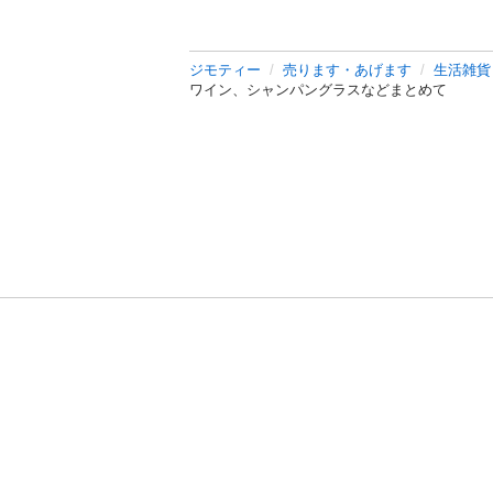
ジモティー
売ります・あげます
生活雑貨
ワイン、シャンパングラスなどまとめて
利用規約
プライ
運営会社
サイトマッ
© 2011-
2026
Jmty, Inc.