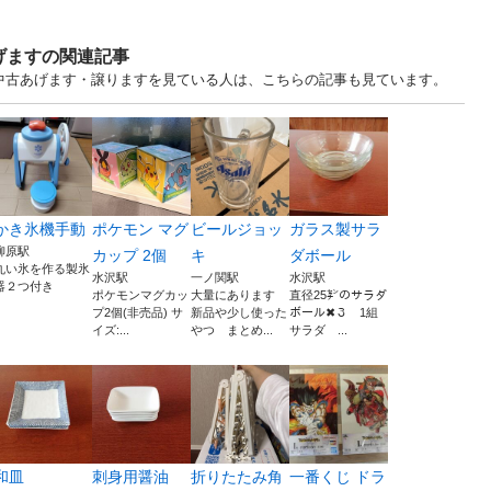
げますの関連記事
 中古あげます・譲りますを見ている人は、こちらの記事も見ています。
かき氷機手動
ポケモン マグ
ビールジョッ
ガラス製サラ
柳原駅
カップ 2個
キ
ダボール
丸い氷を作る製氷
水沢駅
一ノ関駅
水沢駅
器２つ付き
ポケモンマグカッ
大量にあります
直径25㌢のサラダ
プ2個(非売品) サ
新品や少し使った
ボール✖３ 1組
イズ:...
やつ まとめ...
サラダ ...
和皿
刺身用醤油
折りたたみ角
一番くじ ドラ