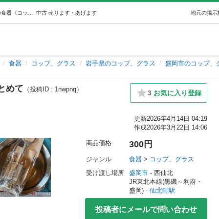
ワイン、シャンパングラスなどまとめて (まー) 仙北町の食器《コップ、グラス》の中古あげます・譲ります｜ジモティーで不用品の処分
中古
売ります・あげます
地元の掲示
食器
コップ、グラス
岩手県のコップ、グラス
盛岡市のコップ、
とめて
（投稿ID : 1nwpnq）
3
お気に入り登録
更新
2026年4月14日 04:19
作成
2026年3月22日 14:06
商品価格
300円
ジャンル
食器
 > 
コップ、グラス
受け渡し場所
盛岡市
 - 西仙北
JR東北本線(黒磯～利府・
盛岡) - 
仙北町駅
投稿者にメールで問い合わせ