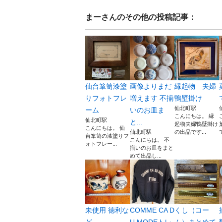
まー
さんのその他の投稿記事：
仙台箪笥漆塗
画像よりまだ
縁起物 夫婦
りフォトフレ
増えます 不揃
鴨壁掛け
仙北町駅
ーム
いのお皿ま
こんにちは。 縁
仙北町駅
と...
起物夫婦鴨壁掛け
こんにちは。 仙
仙北町駅
の出品です...
台箪笥の漆塗りフ
こんにちは。 不
ォトフレー...
揃いのお皿をまと
めて出品し...
未使用 徳利な
COMME CA D
くし（コー