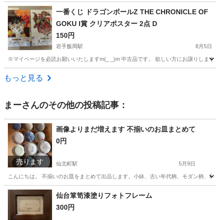
岩手
北上市
柳原駅
洗濯用品
一番くじ ドラゴンボールZ THE CHRONICLE OF
GOKU I賞 クリアポスター 2点 D
150円
岩手飯岡駅
8月5日
※マイページを必読お願いいたしますm(_ _)m 中古品です。 欲しい方にお譲りします。 
岩手
盛岡市
岩手飯岡駅
その他
もっと見る
まー
さんのその他の投稿記事：
画像よりまだ増えます 不揃いのお皿まとめて
0円
売ります
仙北町駅
5月9日
こんにちは。 不揃いのお皿をまとめて出品します。小鉢、古い年代柄、モダン柄、和洋
岩手
盛岡市
仙北町駅
食器
小鉢
仙台箪笥漆塗りフォトフレーム
300円