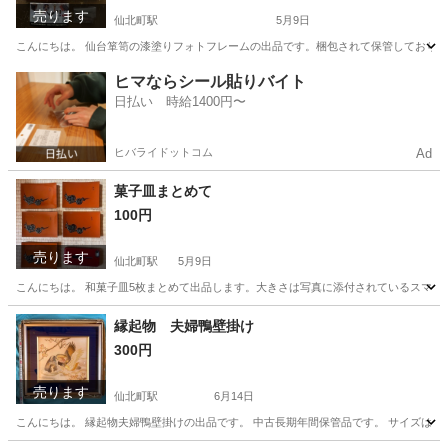
売ります
仙北町駅
5月9日
こんにちは。 仙台箪笥の漆塗りフォトフレームの出品です。梱包されて保管しておりま
岩手
盛岡市
仙北町駅
インテリア雑貨/小物
箪笥
ヒマならシール貼りバイト
日払い 時給1400円〜
ヒバライドットコム
Ad
菓子皿まとめて
100円
売ります
仙北町駅
5月9日
こんにちは。 和菓子皿5枚まとめて出品します。大きさは写真に添付されているスマー
岩手
盛岡市
仙北町駅
食器
菓子
縁起物 夫婦鴨壁掛け
300円
売ります
仙北町駅
6月14日
こんにちは。 縁起物夫婦鴨壁掛けの出品です。 中古長期年間保管品です。 サイズは投