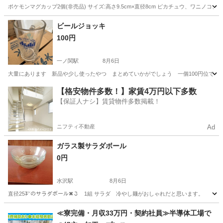
ポケモンマグカップ2個(非売品) サイズ:高さ9.5cm×直径8cm ピカチュウ、ワニ
岩手
奥州市
水沢駅
生活雑貨
ビールジョッキ
100円
一ノ関駅
8月6日
大量にあります 新品や少し使ったやつ まとめていかがでしょう 一個100円位で
岩手
奥州市
一ノ関駅
食器
【格安物件多数！】家賃4万円以下多数
【保証人ナシ】賃貸物件多数掲載！
ニフティ不動産
Ad
ガラス製サラダボール
0円
水沢駅
8月6日
直径25㌢のサラダボール✖３ 1組 サラダ 冷やし麺がおしゃれだと思います。
岩手
奥州市
水沢駅
食器
≪寮完備・月収33万円・契約社員≫半導体工場で