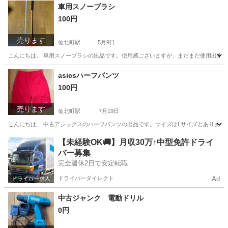
岩手
盛岡市
仙北町駅
インテリア雑貨/小物
車用スノーブラシ
100円
売ります
仙北町駅
5月9日
こんにちは。 車用スノーブラシの出品です。使用感ございますが、まだまだ使用出来そ
岩手
盛岡市
仙北町駅
車のパーツ
スノーブラシ
asicsハーフパンツ
100円
売ります
仙北町駅
7月19日
こんにちは。 中古アシックスのハーフパンツの出品です。サイズはLサイズとあります
岩手
盛岡市
仙北町駅
スポーツウェア
ハーフパンツ
【未経験OK🚚】月収30万↑中型免許ドライ
バー募集
完全週休2日で安定転職
ドライバーダイレクト
Ad
中古ジャンク 電動ドリル
0円