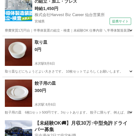
の組立・加工・プレス
時給1,450円
株式会社Harvest Biz Career 仙台営業所
宮城県
提携サイト
寮費実質1万円台｜半導体装置の組立・検査｜未経験OK 仕事内容 ＼半導体製造装置の
宮城
その他
取り皿
0円
水沢駅
8月6日
取り皿などにちょうどよい大きさです。 10枚セットでよろしくお願いします。
岩手
奥州市
水沢駅
食器
餃子用の皿
300円
水沢駅
8月6日
餃子用の皿 6枚1セット500円です。3セットあります。 餃子に限らず、例えば、
岩手
奥州市
水沢駅
食器
【未経験OK🚚】月収30万↑中型免許ドライ
バー募集
完全週休2日で安定転職