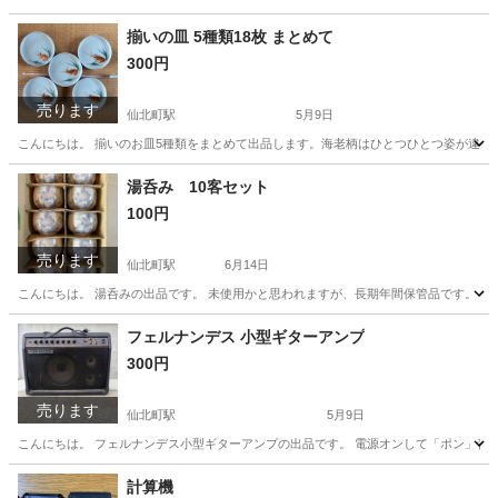
岩手
盛岡市
仙北町駅
コスメ/ヘルスケア
くし
揃いの皿 5種類18枚 まとめて
300円
売ります
仙北町駅
5月9日
こんにちは。 揃いのお皿5種類をまとめて出品します。海老柄はひとつひとつ姿が違う
岩手
盛岡市
仙北町駅
食器
都合
湯呑み 10客セット
100円
売ります
仙北町駅
6月14日
こんにちは。 湯呑みの出品です。 未使用かと思われますが、長期年間保管品です。 外
岩手
盛岡市
仙北町駅
食器
フェルナンデス 小型ギターアンプ
300円
売ります
仙北町駅
5月9日
こんにちは。 フェルナンデス小型ギターアンプの出品です。 電源オンして「ポン」音
岩手
盛岡市
仙北町駅
アンプ
フェルナンデス
計算機