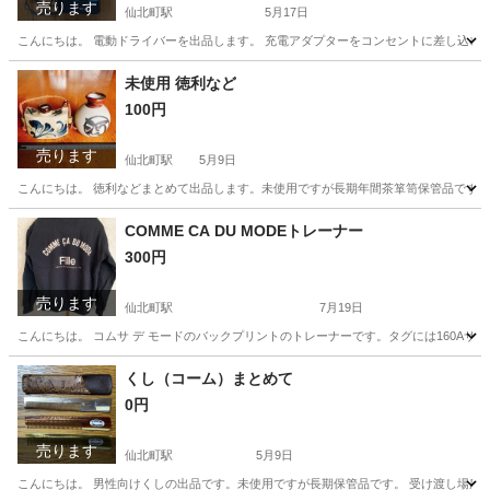
売ります
仙北町駅
5月17日
こんにちは。 電動ドライバーを出品します。 充電アダプターをコンセントに差し込む
岩手
盛岡市
仙北町駅
その他
電動
未使用 徳利など
100円
売ります
仙北町駅
5月9日
こんにちは。 徳利などまとめて出品します。未使用ですが長期年間茶箪笥保管品です。
岩手
盛岡市
仙北町駅
食器
徳利
COMME CA DU MODEトレーナー
300円
売ります
仙北町駅
7月19日
こんにちは。 コムサ デ モードのバックプリントのトレーナーです。タグには160A
岩手
盛岡市
仙北町駅
トレーナー
可否
くし（コーム）まとめて
0円
売ります
仙北町駅
5月9日
こんにちは。 男性向けくしの出品です。未使用ですが長期保管品です。 受け渡し場所