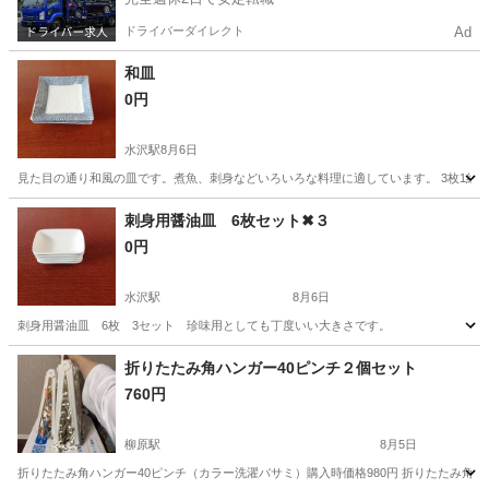
ドライバーダイレクト
Ad
和皿
0円
水沢駅
8月6日
見た目の通り和風の皿です。煮魚、刺身などいろいろな料理に適しています。 3枚1組
岩手
奥州市
水沢駅
食器
刺身用醤油皿 6枚セット✖３
0円
水沢駅
8月6日
刺身用醤油皿 6枚 3セット 珍味用としても丁度いい大きさです。
岩手
奥州市
水沢駅
食器
醤油
折りたたみ角ハンガー40ピンチ２個セット
760円
柳原駅
8月5日
折りたたみ角ハンガー40ピンチ（カラー洗濯バサミ）購入時価格980円 折りたたみ角ハ