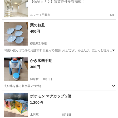
【保証人ナシ】賃貸物件多数掲載！
ニフティ不動産
Ad
葉のお皿
400円
柳原駅
8月6日
可愛い葉っぱの形のお皿です 目立って傷割れなどございませんが、ほとんど使用しておらず自宅
岩手
北上市
柳原駅
食器
セット
かき氷機手動
300円
柳原駅
8月6日
丸い氷を作る製氷器２つ付き
岩手
北上市
柳原駅
調理器具
ポケモン マグカップ 2個
1,200円
水沢駅
8月6日