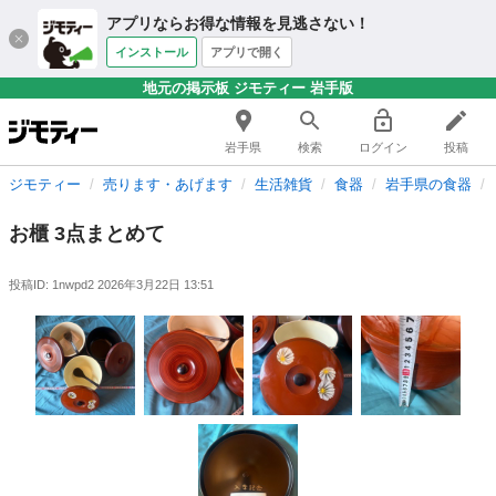
アプリならお得な情報を見逃さない！
インストール
アプリで開く
地元の掲示板 ジモティー 岩手版
岩手県
検索
ログイン
投稿
ジモティー
売ります・あげます
生活雑貨
食器
岩手県の食器
お櫃 3点まとめて
投稿ID: 1nwpd2
2026年3月22日 13:51