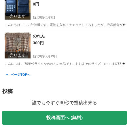
0円
売ります
仙北町駅
5月9日
こんにちは。 古い計算機です。電池を入れてチェックしてみましたが、液晶部分が表示
岩手
盛岡市
仙北町駅
その他
液晶
のれん
300円
売ります
仙北町駅
7月19日
こんにちは。 70年代ライクなのれんの出品です。おおよそのサイズ（cm）は縦87 横
岩手
盛岡市
仙北町駅
インテリア雑貨/小物
70年代
ページTOPへ
投稿
誰でも今すぐ30秒で投稿出来る
投稿画面へ (無料)