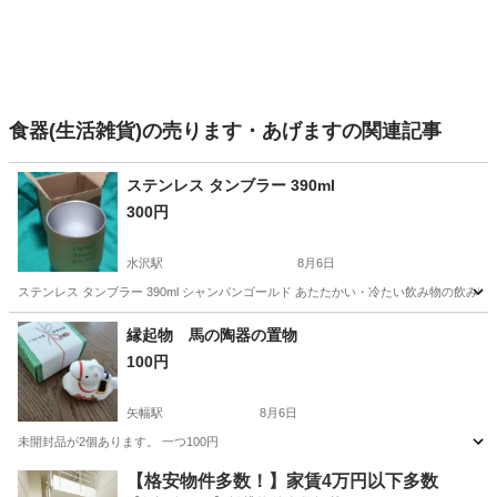
食器(生活雑貨)の売ります・あげますの関連記事
ステンレス タンブラー 390ml
300円
水沢駅
8月6日
ステンレス タンブラー 390ml シャンパンゴールド あたたかい・冷たい飲み物の飲み頃を
岩手
奥州市
水沢駅
食器
縁起物 馬の陶器の置物
100円
矢幅駅
8月6日
未開封品が2個あります。 一つ100円
岩手
紫波郡
矢幅駅
ノベルティグッズ
置物
【格安物件多数！】家賃4万円以下多数