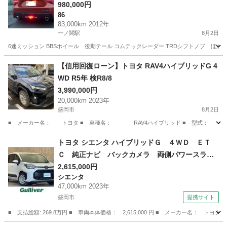
980,000円
86
83,000km 2012年
一ノ関駅
8月2日
6速ミッション BBSホイール 後期テール コムテックレーダー TRDシフトノブ 
岩手
一関市
一ノ関駅
86
ミッション
【信用回復ローン】トヨタ RAV4ハイブリッドG 4
WD R5年 検R8/8
3,990,000円
20,000km 2023年
盛岡市
8月2日
■ メーカー名： トヨタ ■ 車種名： RAV4ハイブリッド ■ 型式： 6AA-A
岩手
盛岡市
トヨタ
車両
トヨタ シエンタ ハイブリッドＧ ４ＷＤ ＥＴ
Ｃ 純正ナビ バックカメラ 両側パワースライ
ドドア レーダークルーズコントロール オート
2,615,000円
シエンタ
ハイビーム クリアランスソナー レーンアシス
47,000km 2023年
ト パーキングサポートブレーキ 寒冷地仕様
盛岡市
提携サイト
（なし）
■ 支払総額: 269.8万円 ■ 車両本体価格： 2,615,000 円 ■ メーカー名