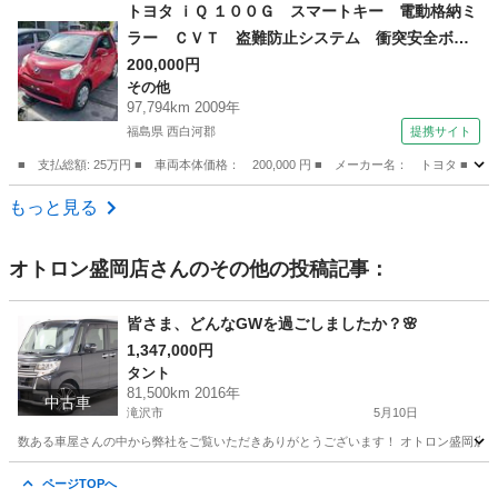
岩手
盛岡市
シエンタ
トヨタ ｉＱ １００Ｇ スマートキー 電動格納ミ
ラー ＣＶＴ 盗難防止システム 衝突安全ボデ
ィ ＡＢＳ ＥＳＣ ＣＤ カセット エアコ
200,000円
その他
ン パワーステアリング パワーウィンドウ （な
97,794km 2009年
し）
福島県 西白河郡
提携サイト
■ 支払総額: 25万円 ■ 車両本体価格： 200,000 円 ■ メーカー名： トヨ
福島
西白河郡
その他
もっと見る
オトロン盛岡店
さんのその他の投稿記事：
皆さま、どんなGWを過ごしましたか？🌸
1,347,000円
タント
81,500km 2016年
中古車
滝沢市
5月10日
数ある車屋さんの中から弊社をご覧いただきありがとうございます！ オトロン盛岡店と申します
岩手
滝沢市
タント
オトロン
ページTOPへ