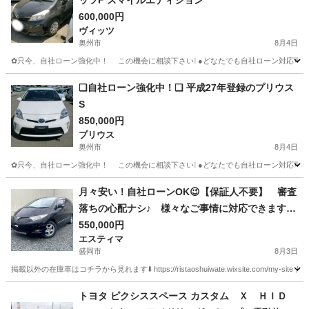
ッツF スマイルエディション
600,000円
ヴィッツ
奥州市
8月4日
✿只今、自社ローン強化中！ この機会に相談下さい❕ ●どなたでも自社ローン
岩手
奥州市
ヴィッツ
車両
❑自社ローン強化中！❑ 平成27年登録のプリウス
S
850,000円
プリウス
奥州市
8月4日
✿只今、自社ローン強化中！ この機会に相談下さい❕ ●どなたでも自社ローン
岩手
奥州市
プリウス
月々安い！自社ローンOK😉【保証人不要】 審査
落ちの心配ナシ♪ 様々なご事情に対応できます◎
【車検2年付き】エスティマ☆4WD☆7人乗り
550,000円
エスティマ
詳細・在庫情報は今すぐ本文をcheck👇
盛岡市
8月3日
掲載以外の在庫車はコチラから見れます⬇️ https://ristaoshuiwate.wixsite.com/my-site
岩手
盛岡市
エスティマ
月々
トヨタ ピクシススペース カスタム Ｘ ＨＩＤ