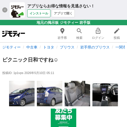
アプリならお得な情報を見逃さない！
インストール
アプリで開く
地元の掲示板 ジモティー 岩手版
岩手県
検索
ログイン
投稿
ジモティー
中古車
トヨタ
プリウス
岩手県のプリウス
一関市
ピクニック日和ですね☺️
投稿ID: 1p1vps
2026年5月10日 05:11