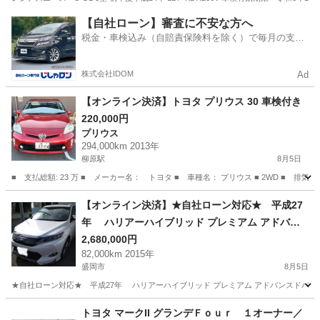
岩手
盛岡市
渋民駅
ハイエース
【自社ローン】審査に不安な方へ
税金・車検込み（自賠責保険料を除く）で毎月の支払
額は一定の自社ローン🚗
株式会社IDOM
Ad
【オンライン決済】トヨタ プリウス 30 車検付き
220,000円
プリウス
294,000km 2013年
柳原駅
8月5日
■ 支払総額: 23 万 ■ メーカー名： トヨタ ■ 車種名： プリウス ■ 2WD ■ 排気量： 
岩手
北上市
柳原駅
プリウス
【オンライン決済】★自社ローン対応★ 平成27
年 ハリアーハイブリッド プレミアム アドバン
スドパッケージ
2,680,000円
82,000km 2015年
盛岡市
8月5日
★自社ローン対応★ 平成27年 ハリアーハイブリッド プレミアム アドバンスドパッケージ
岩手
盛岡市
トヨタ
ハリアーハイブリッド
トヨタ マークII グランデＦｏｕｒ １オーナー／