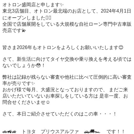
オトロン盛岡店と申します✨ 

東北3店舗目、オトロン最北端のお店として、2024年4月1日
にオープンしました❤️‍🔥 

全国で店舗展開をしている大規模な自社ローン専門中古車販
売店です💫 　 

皆さま2026年もオトロンをよろしくお願いいたします😊 

さて、新生活に向けてタイヤ交換や乗り換えを考える頃では
ないでしょうか😳！ 

弊社は記録が残らない審査や他社に比べて圧倒的に高い審査
率が売りです✨ 

おかげ様で毎月、大盛況となっておりますので、 まだご来
店いただいていないお車探しをしている方は 是非一度、お
問合せくださいませ☺ 

さて、本日ご紹介させていただくのはこの車・・・！ 

🚗🚜🚙　トヨタ　プリウスアルファ　🛻🚚🏎️ 　です！！ 　 
