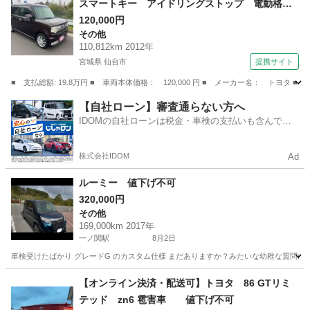
スマートキー アイドリングストップ 電動格納
ミラー ベンチシート ＣＶＴ 盗難防止システ
120,000円
その他
ム ＡＢＳ ＣＤ アルミホイール 衝突安全ボ
110,812km 2012年
ディ エアコン パワーステアリング パワーウ
宮城県 仙台市
提携サイト
ィンドウ （車検整備付）
■ 支払総額: 19.8万円 ■ 車両本体価格： 120,000 円 ■ メーカー名： ト
宮城
仙台市
その他
【自社ローン】審査通らない方へ
IDOMの自社ローンは税金・車検の支払いも含んでい
るので毎月の支払額は一定
株式会社IDOM
Ad
ルーミー 値下げ不可
320,000円
その他
169,000km 2017年
一ノ関駅
8月2日
車検受けたばかり グレードG のカスタム仕様 まだありますか？みたいな幼稚な質問に
岩手
一関市
一ノ関駅
その他
ルーミー
【オンライン決済・配送可】トヨタ 86 GTリミ
テッド zn6 雹害車 値下げ不可