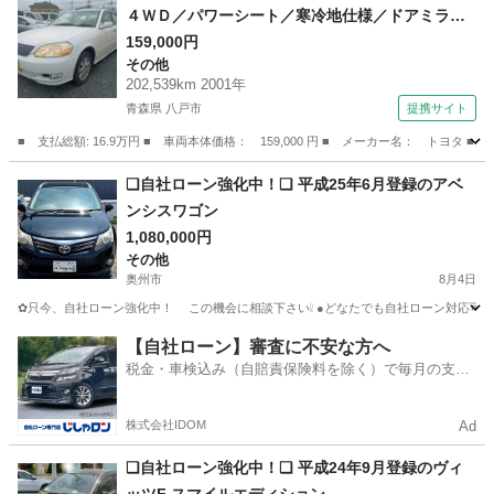
４ＷＤ／パワーシート／寒冷地仕様／ドアミラー
ヒーター／オートライト／純正アルミ／リモコン
159,000円
その他
キー／ＥＴＣ／オートエアコン／ （なし）
202,539km 2001年
青森県 八戸市
提携サイト
■ 支払総額: 16.9万円 ■ 車両本体価格： 159,000 円 ■ メーカー名： ト
青森
八戸市
その他
❑自社ローン強化中！❑ 平成25年6月登録のアベ
ンシスワゴン
1,080,000円
その他
奥州市
8月4日
✿只今、自社ローン強化中！ この機会に相談下さい❕ ●どなたでも自社ローン
岩手
奥州市
その他
アベンシス
【自社ローン】審査に不安な方へ
税金・車検込み（自賠責保険料を除く）で毎月の支払
額は一定の自社ローン🚗
株式会社IDOM
Ad
❑自社ローン強化中！❑ 平成24年9月登録のヴィ