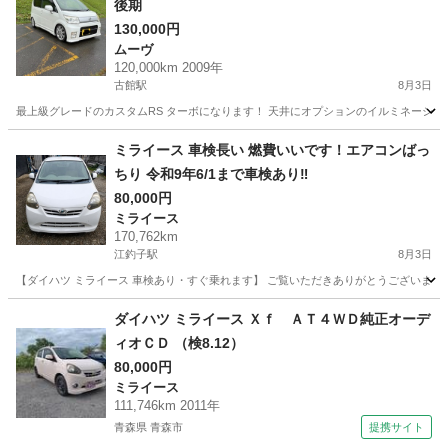
後期
130,000円
ムーヴ
120,000km 2009年
古館駅
8月3日
最上級グレードのカスタムRS ターボになります！ 天井にオプションのイルミネーション
岩手
紫波郡
古館駅
ムーヴ
センター
ミライース 車検長い 燃費いいです！エアコンばっ
ちり 令和9年6/1まで車検あり‼️
80,000円
ミライース
170,762km
江釣子駅
8月3日
【ダイハツ ミライース 車検あり・すぐ乗れます】 ご覧いただきありがとうございます。 ダイハ
岩手
北上市
江釣子駅
ミライース
ダイハツ ミライース Ｘｆ ＡＴ４ＷＤ純正オーデ
ィオＣＤ （検8.12）
80,000円
ミライース
111,746km 2011年
青森県 青森市
提携サイト