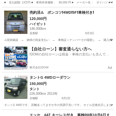
■ 支払総額: 13万円 ■ 車両本体価格： 80,000 円 ■ メーカー名： ダイハツ ■
青森
青森市
ミライース
売約済⚠️ ポンコツ❗4WD❗5F❗車検付き❗
120,000円
ハイゼット
146,000km
花巻駅
8月3日
⚠️現状確認 → 納得の現金支払い → 車検証＋ナンバーその場渡し → 購入様での名義変更
岩手
花巻市
花巻駅
ハイゼット
車両
【自社ローン】審査通らない方へ
IDOMの自社ローンは税金・車検の支払いも含んでい
るので毎月の支払額は一定
株式会社IDOM
Ad
タントG 4WDローダウン
150,000円
タント
226,000km 2013年
京橋駅
8月2日
タントG 4WDです。 距離走ってますが今の所調子良いです。 オイル交換先日しました
岩手
滝沢市
京橋駅
タント
エッセ 4AT キーレス付き 車検R8年10月6日ま