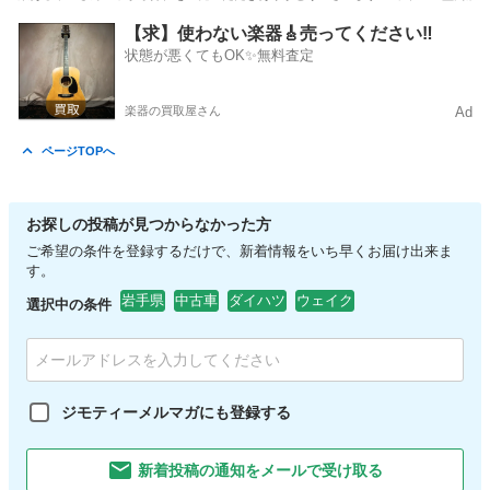
岩手
滝沢市
タント
オトロン
【求】使わない楽器🎸売ってください‼️
状態が悪くてもOK✨無料査定
楽器の買取屋さん
Ad
ページTOPへ
お探しの投稿が見つからなかった方
ご希望の条件を登録するだけで、新着情報をいち早くお届け出来ま
す。
岩手県
中古車
ダイハツ
ウェイク
選択中の条件
ジモティーメルマガにも登録する
新着投稿の通知をメールで受け取る