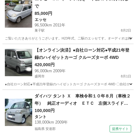
で
85,000円
エッセ
96,500km 2011年
巣子駅
8月2日
ご覧いただきありがとうございます。H23年式、二駆のエッセてす。オーディオは純正の
岩手
盛岡市
巣子駅
エッセ
洗車
【オンライン決済】●自社ローン対応●平成21年登
録のハイゼットカーゴ クルーズターボ 4WD
420,000円
96,000km 2009年
盛岡市
8月1日
●自社ローン対応●平成21年登録のハイゼットカーゴ クルーズターボ 4WD 〇
岩手
盛岡市
ダイハツ
ハイゼットカーゴ
ダイハツ タント Ｘ 車検令和１０年８月（車検２
年） 純正オーディオ ＥＴＣ 左側スライドド
ア ２ＷＤ ＦＦ ４ＡＴ パールホワイト キ
100,000円
タント
ーフリー ベンチシート ミラクルオープンド
138,000km 2009年
ア 電動ファンモーター交換済 （なし）
福島県 安達郡
提携サイト