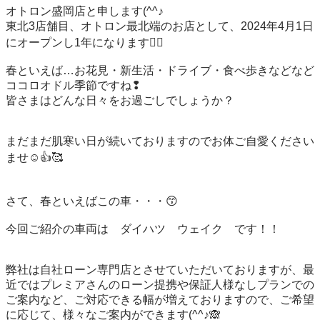
オトロン盛岡店と申します(^^♪

東北3店舗目、オトロン最北端のお店として、2024年4月1日
にオープンし1年になります❤️‍🔥

春といえば…お花見・新生活・ドライブ・食べ歩きなどなど
ココロオドル季節ですね❢

皆さまはどんな日々をお過ごしでしょうか？

まだまだ肌寒い日が続いておりますのでお体ご自愛ください
ませ☺👍🥰

さて、春といえばこの車・・・😙

今回ご紹介の車両は　ダイハツ　ウェイク　です！！

弊社は自社ローン専門店とさせていただいておりますが、最
近ではプレミアさんのローン提携や保証人様なしプランでの
ご案内など、ご対応できる幅が増えておりますので、ご希望
に応じて、様々なご案内ができます(^^♪🙈
