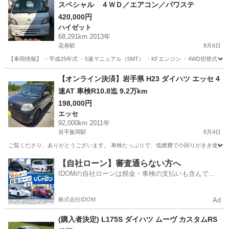
スペシャル ４ＷＤ／エアコン／パワステ
420,000円
ハイゼット
68,291km 2013年
花巻駅
8月6日
【車両情報】 ・平成25年式 ・5速マニュアル（5MT） ・KFエンジン ・4WD切替
岩手
花巻市
花巻駅
ハイゼット
【オンライン決済】岩手県 H23 ダイハツ エッセ 4
速AT 車検R10.8迄 9.2万km
198,000円
エッセ
92,000km 2011年
岩手飯岡駅
8月4日
ご覧くださり、ありがとうございます。 車検たっぷりで、低燃費で小回りがきき使いやす
岩手
盛岡市
岩手飯岡駅
エッセ
【自社ローン】審査通らない方へ
IDOMの自社ローンは税金・車検の支払いも含んでい
るので毎月の支払額は一定
株式会社IDOM
Ad
(購入者決定) L175S ダイハツ ムーヴ カスタムRS