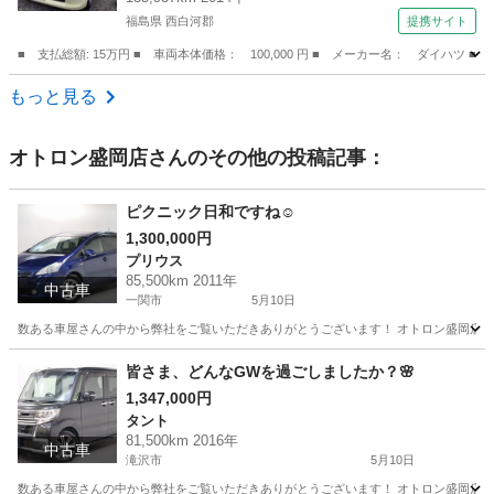
福島県 西白河郡
提携サイト
■ 支払総額: 15万円 ■ 車両本体価格： 100,000 円 ■ メーカー名： ダイ
福島
西白河郡
タント
もっと見る
オトロン盛岡店
さんのその他の投稿記事：
ピクニック日和ですね☺️
1,300,000円
プリウス
85,500km 2011年
中古車
一関市
5月10日
数ある車屋さんの中から弊社をご覧いただきありがとうございます！ オトロン盛岡店と申します
岩手
一関市
プリウス
オトロン
皆さま、どんなGWを過ごしましたか？🌸
1,347,000円
タント
81,500km 2016年
中古車
滝沢市
5月10日
数ある車屋さんの中から弊社をご覧いただきありがとうございます！ オトロン盛岡店と申します