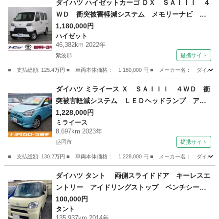
ダイハツ ハイゼットカーゴ ＤＸ ＳＡＩＩＩ ４
ＷＤ 衝突被害軽減システム メモリーナビ Ｌ
ＥＤヘッドランプ バックカメラ ドラレコ ア
1,180,000円
ハイゼット
イドリングストップ ＥＴＣ キーレス 横滑り
46,382km 2022年
防止機能 （車検整備付）
紫波郡
提携サイト
■ 支払総額: 125.4万円 ■ 車両本体価格： 1,180,000 円 ■ メーカー名
岩手
紫波郡
ハイゼット
ダイハツ ミライース Ｘ ＳＡＩＩＩ ４ＷＤ 衝
突被害軽減システム ＬＥＤヘッドランプ アイ
ドリングストップ キーレス 横滑り防止機能
1,228,000円
ミライース
（車検整備付）
8,697km 2023年
盛岡市
提携サイト
■ 支払総額: 130.2万円 ■ 車両本体価格： 1,228,000 円 ■ メーカー名
岩手
盛岡市
ミライース
ダイハツ タント 両側スライドドア キーレスエ
ントリー アイドリングストップ ベンチシー
ト ＣＶＴ ＣＤ アルミホイール エアコン
100,000円
タント
（検8.10）
135,937km 2014年