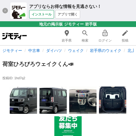
アプリならお得な情報を見逃さない！
インストール
アプリで開く
地元の掲示板 ジモティー 岩手版
岩手県
検索
ログイン
投稿
ジモティー
中古車
ダイハツ
ウェイク
岩手県のウェイク
北上
荷室ひろびろウェイクくん📣
投稿ID: 1hd7q2