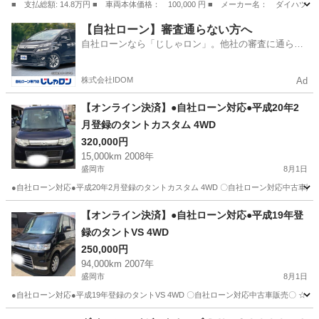
■ 支払総額: 14.8万円 ■ 車両本体価格： 100,000 円 ■ メーカー名： ダ
福島
安達郡
タント
【自社ローン】審査通らない方へ
自社ローンなら「じしゃロン」。他社の審査に通らな
かった方も
株式会社IDOM
Ad
【オンライン決済】●自社ローン対応●平成20年2
月登録のタントカスタム 4WD
320,000円
15,000km 2008年
盛岡市
8月1日
●自社ローン対応●平成20年2月登録のタントカスタム 4WD 〇自社ローン対応
岩手
盛岡市
ダイハツ
車両
【オンライン決済】●自社ローン対応●平成19年登
録のタントVS 4WD
250,000円
94,000km 2007年
盛岡市
8月1日
●自社ローン対応●平成19年登録のタントVS 4WD 〇自社ローン対応中古車販売
岩手
盛岡市
ダイハツ