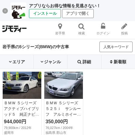
アプリならお得な情報を見逃さない！
インストール
アプリで開く
岩手県
検索
ログイン
投稿
岩手県の5シリーズ(BMW)の中古車
人気キーワード
エリア
ジャンル
詳細
新着順
ＢＭＷ ５シリーズ
ＢＭＷ ５シリーズ
アクティブハイブリ
５２５ｉ サンルー
ッド５ 純正ナビ／
フ アルミホイー
フルセグテレビ／バ
ル オーディオ付
944,000円
350,000円
ックモニター／純正
クルコン エアコ
79,900km / 2012年
76,027km / 2004年
１８インチアルミホ
ン Ｂｌｕｅｔｏｏ
盛岡市
福島県 郡山市