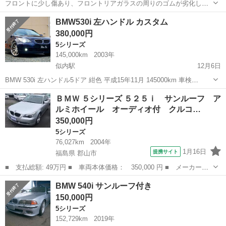
フロントに少し傷あり、フロントリアガラスの周りのゴムが劣化して
ます。エラーが何個かでて 調べてもらったらミッションオイル漏れ、
岩手
一関市
一ノ関駅
5シリーズ
ミッション
BMW530i 左ハンドル カスタム
エアバッグ表示が消えないのでエアバッグ交換と言われ修理せず出品
380,000円
する事にしました。値段は20万から交...
5シリーズ
145,000km
2003年
似内駅
12月6日
BMW 530i 左ハンドル5ドア 紺色 平成15年11月 145000km 車検
R4/12/20まで 車高調 社外マフラー 20インチworkホイール 冬タイヤセ
岩手
花巻市
似内駅
5シリーズ
左ハンドル
ＢＭＷ ５シリーズ ５２５ｉ サンルーフ ア
ット有 ローン可
ルミホイール オーディオ付 クルコ…
350,000円
5シリーズ
76,027km
2004年
1月16日
提携サイト
福島県 郡山市
■ 支払総額: 49万円 ■ 車両本体価格： 350,000 円 ■ メーカー
名： ＢＭＷ ■ 車種名： ５シリーズ ■ グレード名： ５２５
福島
郡山市
5シリーズ
BMW 540i サンルーフ付き
ｉ サンルーフ アルミホイール オーディオ付 クルコン エアコ
150,000円
ン Ｂｌｕｅｔｏｏ...
5シリーズ
152,729km
2019年