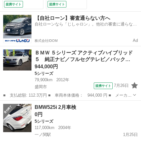
イール／ブラックレ
ｔｈ接続 １７イン
提携サイト
提携サイト
ザーシート／全ドア
チアルミホイール
イージークローザー
オートライト ＡＢ
【自社ローン】審査通らない方へ
／ＥＴＣ／シートヒ
Ｓ （車検整備付）
自社ローンなら「じしゃロン」。他社の審査に通らなか
ーター／ＬＥＤライ
った方も
ト／プッシュスター
ト／横滑り防止／フ
Ad
株式会社IDOM
ォグランプ （検
9.12）
ＢＭＷ ５シリーズ アクティブハイブリッド
５ 純正ナビ／フルセグテレビ／バック…
944,000円
5シリーズ
79,900km
2012年
7月26日
提携サイト
盛岡市
■ 支払総額: 112.3万円 ■ 車両本体価格： 944,000 円 ■ メーカー
名： ＢＭＷ ■ 車種名： ５シリーズ ■ グレード名： アクティ
岩手
盛岡市
5シリーズ
BMW525i 2月車検
ブハイブリッド５ 純正ナビ／フルセグテレビ／バックモニター／純
0円
正１８イン...
5シリーズ
117,000km
2004年
一ノ関駅
1月25日