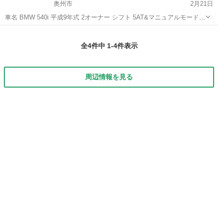
奥州市
2月21日
車名 BMW 540i 平成9年式 2オーナー シフト 5AT&マニュアルモード付
き 正規ディーラー車 シルバーメタリック サンルーフ付き 革シート&
岩手
奥州市
5シリーズ
エンジン
シートヒーター装備 社外ダウンサス BBSホイール 17インチ ヘッドラ
全4件中 1-4件表示
イ...
周辺情報を見る