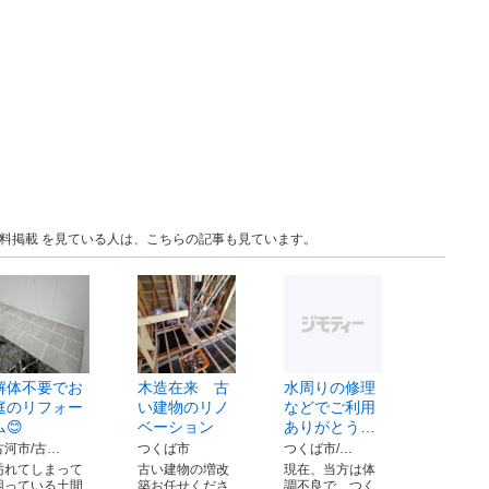
の無料掲載 を見ている人は、こちらの記事も見ています。
解体不要でお
木造在来 古
水周りの修理
庭のリフォー
い建物のリノ
などでご利用
ム😊
ベーション
ありがとう…
古河市/古…
つくば市
つくば市/…
汚れてしまって
古い建物の増改
現在、当方は体
困っている土間
築お任せくださ
調不良で、つく