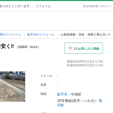
りがとうございます。... リフォーム
地元の掲示板 ジモティー
城県のリフォーム
取手市のリフォーム
⚠️屋根補修・塗装・漆喰工事お安く‼️
安く‼️
（投稿ID : nlv1e）
19
お気に入り登録
更新2026年6月12日 17:43
作成2026年6月12日 17:43
ジャンル
-
名称
-
地域
取手市
-
中原町
JR常磐線(取手～いわき) -
取
手駅