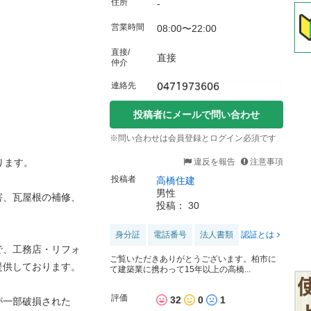
住所
-
営業時間
08:00〜22:00
直接/
直接
仲介
連絡先
投稿者にメールで問い合わせ
※問い合わせは会員登録とログイン必須です
違反を報告
注意事項
ります。
投稿者
高橋住建
男性
害、瓦屋根の補修、
投稿： 30
身分証
電話番号
法人書類
認証とは
で、工務店・リフォ
ご覧いただきありがとうございます。柏市に
提供しております。
て建築業に携わって15年以上の高橋...
評価
32
0
1
が一部破損された