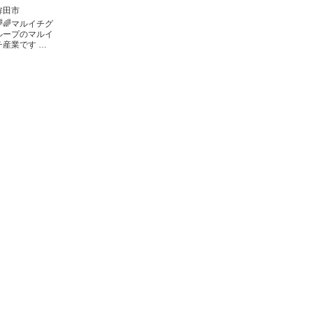
鉾田市
🌈🌈マルイチグ
ループのマルイ
チ産業です …