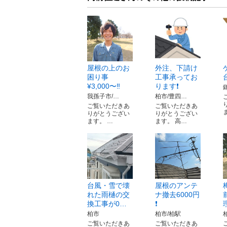
屋根の上のお
外注、下請け
困り事
工事承ってお
¥3,000〜‼️
ります❗️
我孫子市/…
柏市/豊四…
ご覧いただきあ
ご覧いただきあ
りがとうござい
りがとうござい
ます。 …
ます。 高…
台風・雪で壊
屋根のアンテ
れた雨樋の交
ナ撤去6000円
換工事が0…
❗️
柏市
柏市/柏駅
ご覧いただきあ
ご覧いただきあ