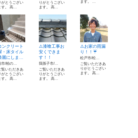
ます。 …
りがとうござい
りがとうござい
ます。 高…
ます。 高…
コンクリート
⚠️漆喰工事お
⚠️お家の雨漏
塀・床タイル
安くできま
り！！☔️
綺麗にしま…
す！！
松戸市/松…
柏市/柏の…
我孫子市/…
ご覧いただきあ
りがとうござい
ご覧いただきあ
ご覧いただきあ
ます。 高…
りがとうござい
りがとうござい
ます。 高…
ます。 高…