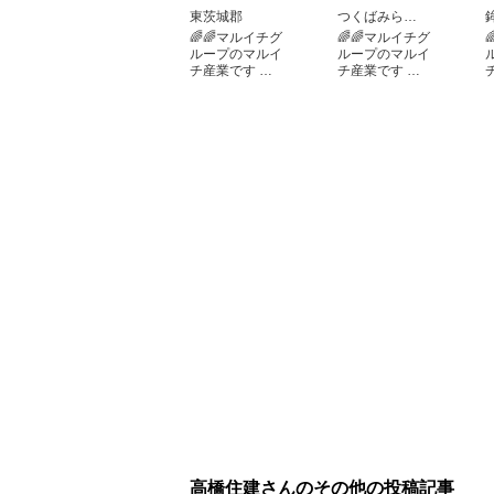
東茨城郡
つくばみら…
🌈🌈マルイチグ
🌈🌈マルイチグ
ループのマルイ
ループのマルイ
チ産業です …
チ産業です …
高橋住建さんのその他の投稿記事