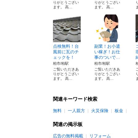
りがとうござい
りがとうござい
ます。 高…
ます。 高…
点検無料！台
副業！お小遣
風前に瓦のチ
い稼ぎ！お仕
ェックを！
事のついで…
柏市/柏駅
柏市/柏駅
ご覧いただきあ
ご覧いただきあ
りがとうござい
りがとうござい
ます。 高…
ます。 高…
関連キーワード検索
無料
一人親方
火災保険
板金
関連の掲示板
広告の無料掲載
リフォーム