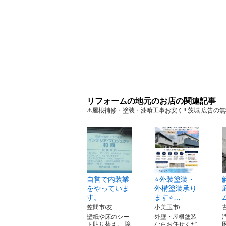
リフォームの地元のお店の関連記事
⚠️屋根補修・塗装・漆喰工事お安く‼️ 茨城 広告
自営で内装業
⭐️外装塗装・
をやっていま
外構塗装承り
す。
ます⭐️…
笠間市/友…
小美玉市/…
壁紙や床のシー
外壁・屋根塗装
ト貼り替え。 障
ならお任せくだ