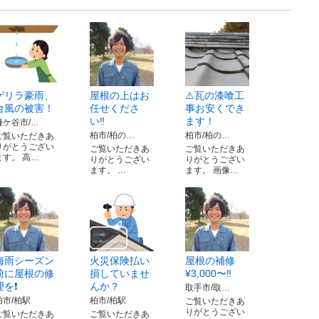
ゲリラ豪雨、
屋根の上はお
⚠️瓦の漆喰工
台風の被害！
任せくださ
事お安くでき
い‼️
ます！
鎌ケ谷市/…
柏市/柏の…
柏市/柏の…
ご覧いただきあ
りがとうござい
ご覧いただきあ
ご覧いただきあ
ます。 高…
りがとうござい
りがとうござい
ます。 …
ます。 画像…
梅雨シーズン
火災保険払い
屋根の補修
前に屋根の修
損していませ
¥3,000〜‼️
理を❗️
んか？
取手市/取…
柏市/柏駅
柏市/柏駅
ご覧いただきあ
りがとうござい
ご覧いただきあ
ご覧いただきあ