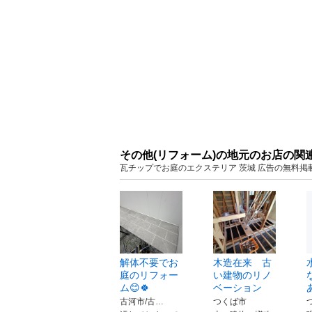
その他(リフォーム)の地元のお店の関
瓦チップでお庭のエクステリア 茨城 広告の無料掲
解体不要でお
木造在来 古
庭のリフォー
い建物のリノ
ム😊🍀
ベーション
古河市/古…
つくば市