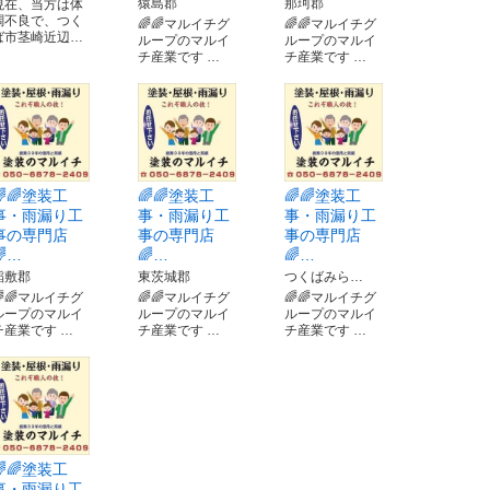
猿島郡
那珂郡
現在、当方は体
調不良で、つく
🌈🌈マルイチグ
🌈🌈マルイチグ
ば市茎崎近辺…
ループのマルイ
ループのマルイ
チ産業です …
チ産業です …
🌈🌈塗装工
🌈🌈塗装工
🌈🌈塗装工
事・雨漏り工
事・雨漏り工
事・雨漏り工
事の専門店
事の専門店
事の専門店
🌈…
🌈…
🌈…
稲敷郡
東茨城郡
つくばみら…
🌈🌈マルイチグ
🌈🌈マルイチグ
🌈🌈マルイチグ
ループのマルイ
ループのマルイ
ループのマルイ
チ産業です …
チ産業です …
チ産業です …
🌈🌈塗装工
事・雨漏り工