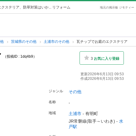
クステリア、防草対策はいか... リフォーム
地元の掲示板 ジモティー
の他
茨城県のその他
土浦市のその他
瓦チップでお庭のエクステリア
ア
（投稿ID : 1dq4b9）
3
お気に入り登録
更新2026年6月13日 09:53
作成2026年6月13日 09:53
ジャンル
その他
名称
-
地域
土浦市
-
有明町
JR常磐線(取手～いわき) -
水
戸駅