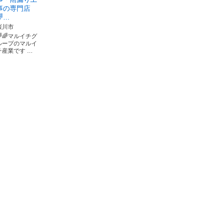
事の専門店
🌈…
桜川市
🌈🌈マルイチグ
ループのマルイ
チ産業です …