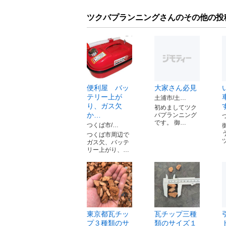
ツクバプランニングさんのその他の投
便利屋 バッ
大家さん必見
テリー上が
土浦市/土…
り、ガス欠
初めましてツク
か…
バプランニング
です。 御…
つくば市/…
つくば市周辺で
ガス欠、バッテ
リー上がり、…
東京都瓦チッ
瓦チップ三種
プ３種類のサ
類のサイズ１