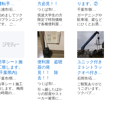
運転手…
方必見！！
ります。②
土浦市/石…
つくば市/…
千葉市/新…
初めましてツク
筑波大学生の方
ガーデニングや
バプランニング
限定で特別価格
駐車場、庭など
です。 ご…
で各種便利屋…
にひくとお洒…
防草シート施
便利屋 盗聴
ユニック付き
工致します。
器の発
２トントラッ
(千葉県内)
見！！ 除
クオペ付き…
去！！
千葉市/県…
石岡市/石…
つくば市/…
防草シート施工
ご観覧ありがと
致します。 梅雨
うございます。
引っ越したばか
の時期の…
ツクバプ…
りの部屋やスト
ーカー被害に…