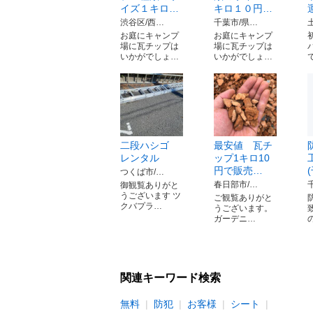
イズ１キロ…
キロ１０円…
渋谷区/西…
千葉市/県…
お庭にキャンプ
お庭にキャンプ
場に瓦チップは
場に瓦チップは
いかがでしょ…
いかがでしょ…
二段ハシゴ
最安値 瓦チ
レンタル
ップ1キロ10
円で販売…
つくば市/…
春日部市/…
御観覧ありがと
うございます ツ
ご観覧ありがと
クバプラ…
うございます。
ガーデニ…
関連キーワード検索
無料
防犯
お客様
シート