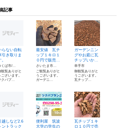
稿記事
いらない自転
最安値 瓦チ
ガーデンニン
車引き取りま
ップ１キロ１
グやお庭に瓦
す。
０円で販売…
チップいか…
つくば市/…
さいたま市…
幸手市
御観覧ありがと
ご観覧ありがと
御観覧ありがと
うございます。
うございます。
うございます。
ツクバプ…
ガーデニ…
瓦チップ…
引越しなど2.6
便利屋 筑波
瓦チップ１キ
トントラック
大学の学生の
ロ１０円で売