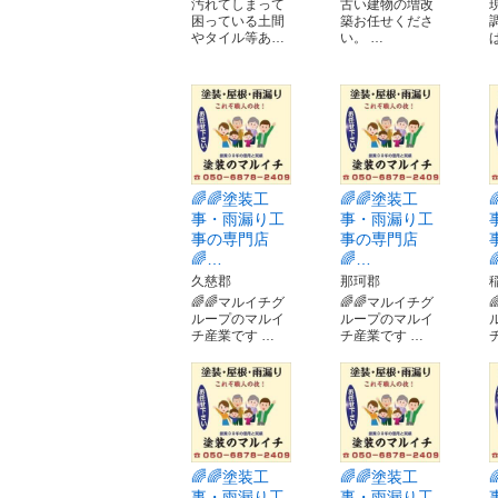
汚れてしまって
古い建物の増改
困っている土間
築お任せくださ
やタイル等あ…
い。 …
🌈🌈塗装工
🌈🌈塗装工
事・雨漏り工
事・雨漏り工
事の専門店
事の専門店
🌈…
🌈…
久慈郡
那珂郡
🌈🌈マルイチグ
🌈🌈マルイチグ
ループのマルイ
ループのマルイ
チ産業です …
チ産業です …
🌈🌈塗装工
🌈🌈塗装工
事・雨漏り工
事・雨漏り工