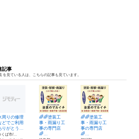
連記事
載 を見ている人は、こちらの記事も見ています。
水周りの修理
🌈🌈塗装工
🌈🌈塗装工
などでご利用
事・雨漏り工
事・雨漏り工
ありがとう…
事の専門店
事の専門店
🌈…
🌈…
つくば市/…