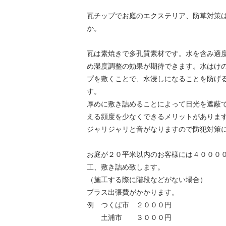
瓦チップでお庭のエクステリア、防草対策
か。
瓦は素焼きで多孔質素材です。水を含み適
め湿度調整の効果が期待できます。水はけ
プを敷くことで、水浸しになることを防げ
す。
厚めに敷き詰めることによって日光を遮蔽
える頻度を少なくできるメリットがありま
ジャリジャリと音がなりますので防犯対策
お庭が２０平米以内のお客様には４０００
工、敷き詰め致します。
（施工する際に階段などがない場合）
プラス出張費がかかります。
例 つくば市 ２０００円
土浦市 ３０００円