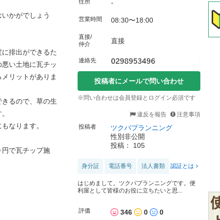
住所
-
はいかがでしょう
営業時間
08:30〜18:00
直接/
直接
仲介
度に排出ができるた
連絡先
の悪い土地に瓦チッ
るメリットがありま
投稿者にメールで問い合わせ
※問い合わせは会員登録とログイン必須です
できるので、草の生
す。
違反を報告
注意事項
にもなります。
投稿者
ツクバプランニング
性別非公開
投稿： 105
０円で瓦チップ施
身分証
電話番号
法人書類
認証とは
はじめまして。ツクバプランニングです。便
利屋として皆様のお役に立ちたいと思...
評価
346
0
0