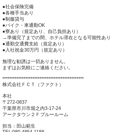
●社会保険完備

●各種手当あり

●制服貸与

●バイク・車通勤OK

●寮あり（規定あり、自己負担あり）

→準備完了までの間、ホテル滞在となる可能性あり

●通勤交通費支給（規定あり）

●入社祝金30万円（規定あり）

無理な勧誘は一切ありません。

まずはお気軽にご連絡ください。

**********************************************

株式会社ＦＣＴ（ファクト）

本社

〒272-0837

千葉県市川市堀之内3-17-24

アークタウン２Ｆブルールーム

担当：田山範生

TEL:080-4854-1188
