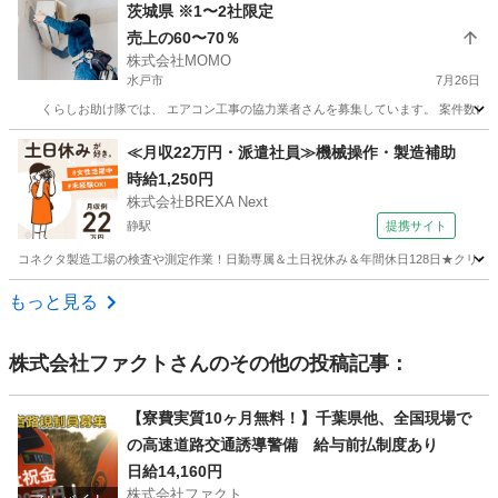
茨城県 ※1〜2社限定
売上の60〜70％
株式会社MOMO
水戸市
7月26日
くらしお助け隊では、 エアコン工事の協力業者さんを募集しています。 案件数に限りが
茨城
水戸市
その他
出来高制
≪月収22万円・派遣社員≫機械操作・製造補助
時給1,250円
株式会社BREXA Next
静駅
提携サイト
コネクタ製造工場の検査や測定作業！日勤専属＆土日祝休み＆年間休日128日★クリーン
茨城
常陸大宮市
静駅
その他
もっと見る
株式会社ファクト
さんのその他の投稿記事：
【寮費実質10ヶ月無料！】千葉県他、全国現場で
の高速道路交通誘導警備 給与前払制度あり
日給14,160円
株式会社ファクト