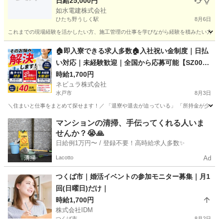
《静岡・つくば各1名／工事経験者歓迎》
日給25,000円
如水電建株式会社
ひたち野うしく駅
8月6日
これまでの現場経験を活かしたい方、施工管理の仕事を学びながら経験を積みたい方を募集
茨城
つくば市
ひたち野うしく駅
その他
スタッフ
🏠即入寮できる求人多数🏠入社祝い金制度｜日払
い対応｜未経験歓迎｜全国から応募可能【SZ00
9】
時給1,700円
ネビュラ株式会社
水戸市
8月3日
＼住まいと仕事をまとめて探せます！／ 「退寮や退去が迫っている」 「所持金が少なく
茨城
水戸市
その他
ゴールデンウィーク
マンションの清掃、手伝ってくれる人いま
せんか？😭🙏
日給例1万円〜 / 登録不要！高時給求人多数✨
Lacotto
Ad
つくば市｜婚活イベントの参加モニター募集｜月1
回(日曜日)だけ｜
時給1,700円
株式会社IDM
つくば市
8月2日