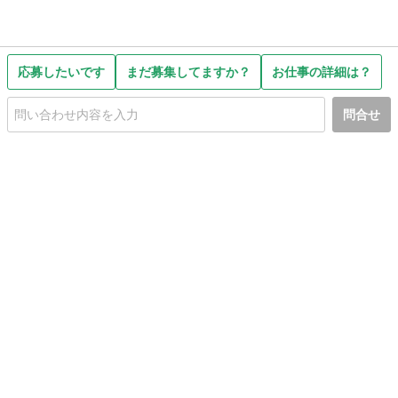
応募したいです
まだ募集してますか？
お仕事の詳細は？
問合せ
初めての方へ
利用規約
プライバシーポリシー
プライバシー・ステートメント
健全化に資する運用方針
お問い合わせ
運営会社
サイトマップ
ご利用ガイド
フリーワードで探す
PC版で表示
都道府県選択
特定商取引法の表示
利用者情報の外部送信について