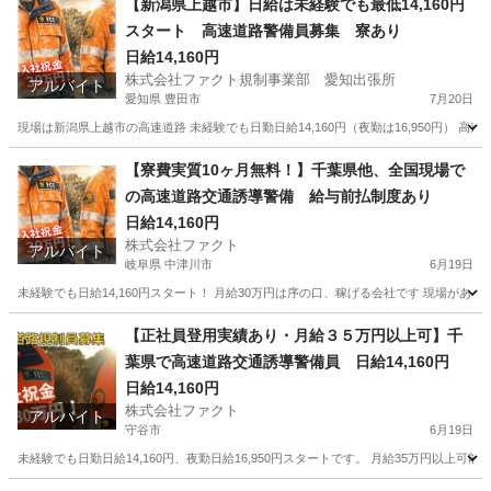
【新潟県上越市】日給は未経験でも最低14,160円
スタート 高速道路警備員募集 寮あり
日給14,160円
株式会社ファクト規制事業部 愛知出張所
アルバイト
愛知県 豊田市
7月20日
現場は新潟県上越市の高速道路 未経験でも日勤日給14,160円（夜勤は16,950円） 高
愛知
豊田市
その他
個室
【寮費実質10ヶ月無料！】千葉県他、全国現場で
の高速道路交通誘導警備 給与前払制度あり
日給14,160円
株式会社ファクト
アルバイト
岐阜県 中津川市
6月19日
未経験でも日給14,160円スタート！ 月給30万円は序の口、稼げる会社です 現場があ
岐阜
中津川市
その他
給料
【正社員登用実績あり・月給３５万円以上可】千
葉県で高速道路交通誘導警備員 日給14,160円
日給14,160円
株式会社ファクト
アルバイト
守谷市
6月19日
未経験でも日勤日給14,160円、夜勤日給16,950円スタートです。 月給35万円以上可能