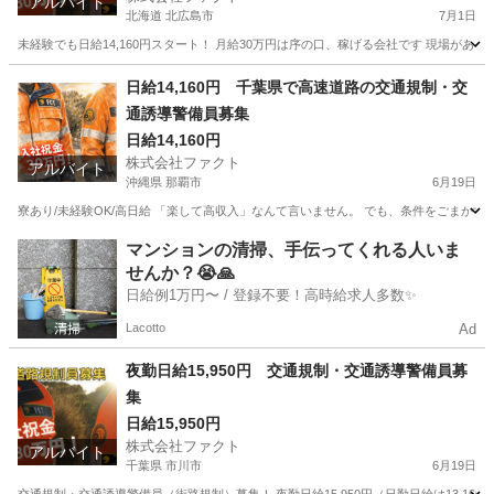
アルバイト
北海道 北広島市
7月1日
未経験でも日給14,160円スタート！ 月給30万円は序の口、稼げる会社です 現場があ
北海道
北広島市
その他
日給14,160円 千葉県で高速道路の交通規制・交
通誘導警備員募集
日給14,160円
株式会社ファクト
アルバイト
沖縄県 那覇市
6月19日
寮あり/未経験OK/高日給 「楽して高収入」なんて言いません。 でも、条件をごまかす
沖縄
那覇市
その他
時給
マンションの清掃、手伝ってくれる人いま
せんか？😭🙏
日給例1万円〜 / 登録不要！高時給求人多数✨
Lacotto
Ad
夜勤日給15,950円 交通規制・交通誘導警備員募
集
日給15,950円
株式会社ファクト
アルバイト
千葉県 市川市
6月19日