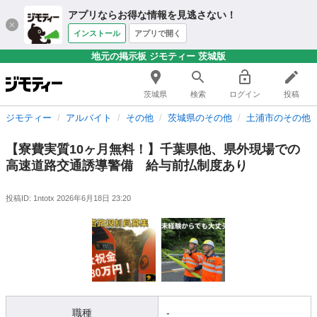
アプリならお得な情報を見逃さない！
インストール
アプリで開く
地元の掲示板 ジモティー 茨城版
茨城県
検索
ログイン
投稿
ジモティー
アルバイト
その他
茨城県のその他
土浦市のその他
【寮費実質10ヶ月無料！】千葉県他、県外現場での
高速道路交通誘導警備 給与前払制度あり
投稿ID: 1ntotx
2026年6月18日 23:20
職種
-