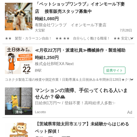
茨城
鹿嶋市
その他
Web
「ペットショップワンラブ」イオンモール下妻
店 接客販売スタッフ募集中
時給1,080円
有限会社ワンラブ イオンモール下妻店
大宝駅
7月28日
★★ 髪型・カラーコン自由！ ★★ ★★ 自分らしく働ける職場！ ★★ 安定した会社
茨城
下妻市
大宝駅
その他
スタッフ
≪月収22万円・派遣社員≫機械操作・製造補助
時給1,250円
株式会社BREXA Next
静駅
提携サイト
コネクタ製造工場の検査や測定作業！日勤専属＆土日祝休み＆年間休日128日★クリーン
茨城
常陸大宮市
静駅
その他
マンションの清掃、手伝ってくれる人いま
せんか？😭🙏
日給例1万円〜 / 登録不要！高時給求人多数✨
Lacotto
Ad
【茨城県常陸太田市エリア】未経験からはじめる
ペット探偵！