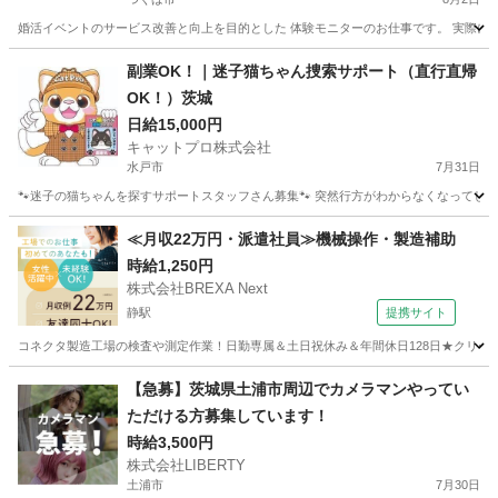
婚活イベントのサービス改善と向上を目的とした 体験モニターのお仕事です。 実際にイ
茨城
つくば市
その他
アンケート
副業OK！｜迷子猫ちゃん捜索サポート（直行直帰
OK！）茨城
日給15,000円
キャットプロ株式会社
水戸市
7月31日
🐾迷子の猫ちゃんを探すサポートスタッフさん募集🐾 突然行方がわからなくなってしま
茨城
水戸市
その他
スタッフ
≪月収22万円・派遣社員≫機械操作・製造補助
時給1,250円
株式会社BREXA Next
静駅
提携サイト
コネクタ製造工場の検査や測定作業！日勤専属＆土日祝休み＆年間休日128日★クリーン
茨城
常陸大宮市
静駅
その他
【急募】茨城県土浦市周辺でカメラマンやってい
ただける方募集しています！
時給3,500円
株式会社LIBERTY
土浦市
7月30日