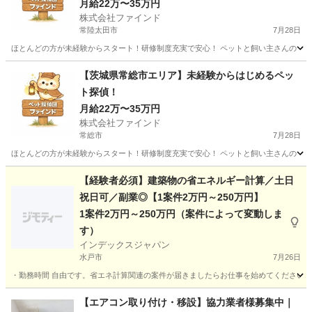
月給22万〜35万円
株式会社ファインド
常陸太田市
7月28日
ほとんどの方が未経験からスタート！研修制度充実で安心！ ペットと飼い主さんの「再
茨城
常陸太田市
その他
スタッフ
【茨城県常総市エリア】未経験からはじめるペッ
ト探偵！
月給22万〜35万円
株式会社ファインド
常総市
7月28日
ほとんどの方が未経験からスタート！研修制度充実で安心！ ペットと飼い主さんの「再
茨城
常総市
その他
スタッフ
【経験者必須】建築物の省エネルギー計算／土日
祝日可／副業◎【1案件2万円～250万円】
1案件2万円～250万円（案件によって変動しま
す）
インデックスジャパン
水戸市
7月26日
・勤務時間 自由です。省エネ計算関連の案件が届きましたらお仕事を始めてください。 ・
茨城
水戸市
その他
ネット
【エアコン取り付け・移設】協力業者様募集中｜