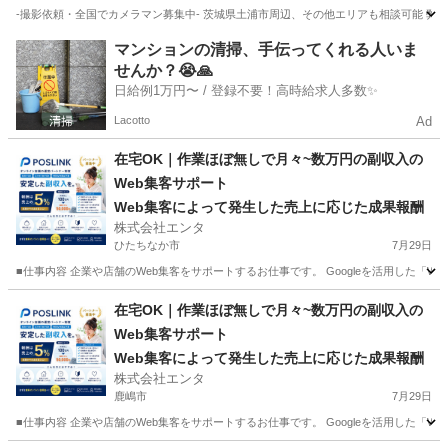
-撮影依頼・全国でカメラマン募集中- 茨城県土浦市周辺、その他エリアも相談可能 弊
茨城
土浦市
その他
カメラマン
マンションの清掃、手伝ってくれる人いま
せんか？😭🙏
日給例1万円〜 / 登録不要！高時給求人多数✨
Lacotto
Ad
在宅OK｜作業ほぼ無しで月々~数万円の副収入の
Web集客サポート
Web集客によって発生した売上に応じた成果報酬
株式会社エンタ
ひたちなか市
7月29日
■仕事内容 企業や店舗のWeb集客をサポートするお仕事です。 Googleを活用した「
茨城
ひたちなか市
その他
Web
在宅OK｜作業ほぼ無しで月々~数万円の副収入の
Web集客サポート
Web集客によって発生した売上に応じた成果報酬
株式会社エンタ
鹿嶋市
7月29日
■仕事内容 企業や店舗のWeb集客をサポートするお仕事です。 Googleを活用した「