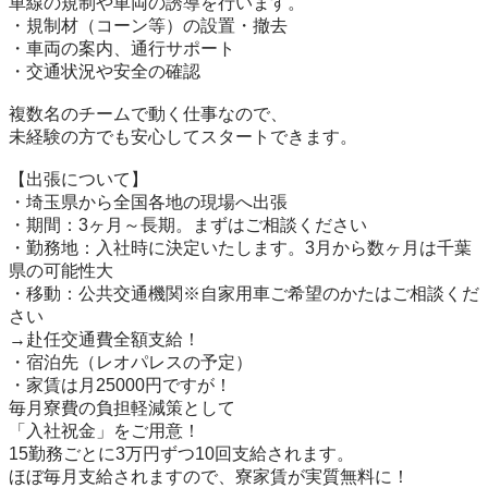
車線の規制や車両の誘導を行います。

・規制材（コーン等）の設置・撤去

・車両の案内、通行サポート

・交通状況や安全の確認

複数名のチームで動く仕事なので、

未経験の方でも安心してスタートできます。

【出張について】

・埼玉県から全国各地の現場へ出張

・期間：3ヶ月～長期。まずはご相談ください

・勤務地：入社時に決定いたします。3月から数ヶ月は千葉
県の可能性大

・移動：公共交通機関※自家用車ご希望のかたはご相談くだ
さい

→赴任交通費全額支給！

・宿泊先（レオパレスの予定）

・家賃は月25000円ですが！

毎月寮費の負担軽減策として

「入社祝金」をご用意！

15勤務ごとに3万円ずつ10回支給されます。

ほぼ毎月支給されますので、寮家賃が実質無料に！
