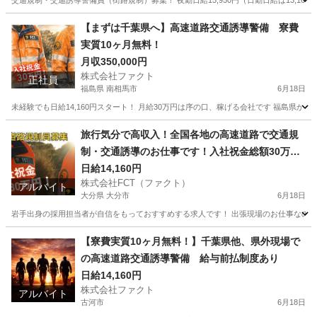
交通規制・交通誘導警備員（街路規制）募集！ 夜勤日給15,950円（日勤日給は13,16
千葉
市川市
警備員
本社
【まずは千葉県へ】高速道路交通誘導警備 寮費
実質10ヶ月無料！
月収350,000円
株式会社ファクト
正社員
福島県 南相馬市
6月18日
未経験でも日給14,160円スタート！ 月給30万円は序の口、稼げる会社です 福島県か
福島
南相馬市
その他
旅行気分で高収入！全国各地の高速道路で交通規
制・交通誘導のお仕事です！入社祝金総額30万
円！
日給14,160円
株式会社FCT（ファクト）
アルバイト
大分県 大分市
6月18日
岩手出身の採用担当者が自信をもっておすすめする求人です！ 出張現場のお仕事なので、
大分
大分市
その他
給料
【寮費実質10ヶ月無料！】千葉県他、県外現場で
の高速道路交通誘導警備 給与前払制度あり
日給14,160円
株式会社ファクト
アルバイト
古河市
6月18日