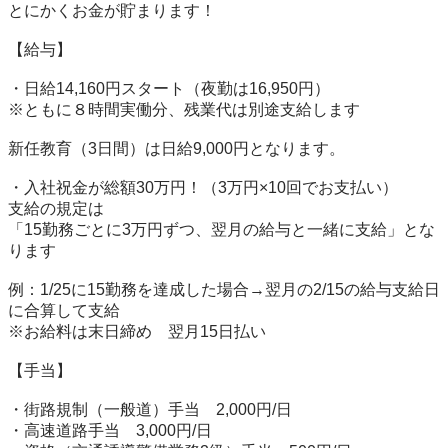
とにかくお金が貯まります！

【給与】

・日給14,160円スタート（夜勤は16,950円）

※ともに８時間実働分、残業代は別途支給します

新任教育（3日間）は日給9,000円となります。

・入社祝金が総額30万円！（3万円×10回でお支払い）

支給の規定は

「15勤務ごとに3万円ずつ、翌月の給与と一緒に支給」とな
ります

例：1/25に15勤務を達成した場合→翌月の2/15の給与支給日
に合算して支給

※お給料は末日締め　翌月15日払い

【手当】

・街路規制（一般道）手当　2,000円/日

・高速道路手当　3,000円/日
