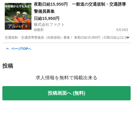
北海道
士別市
その他
夜勤日給15,950円 一般道の交通規制・交通誘導
警備員募集
日給15,950円
株式会社ファクト
アルバイト
稲敷郡
6月19日
交通規制・交通誘導警備員（街路規制）募集！ 夜勤日給15,950円（日勤日給は13,160
茨城
稲敷郡
その他
トラック
ページTOPへ
投稿
求人情報を無料で掲載出来る
投稿画面へ (無料)