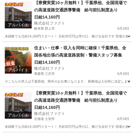
茨城
守谷市
その他
個室
【寮費実質10ヶ月無料！】千葉県他、全国現場で
の高速道路交通誘導警備 給与前払制度あり
日給14,160円
株式会社ファクト
アルバイト
岐阜県 郡上市
6月19日
未経験でも日給14,160円スタート！ 月給30万円は序の口、稼げる会社です 現場があ
岐阜
郡上市
その他
給料
住まい・仕事・収入を同時に確保！千葉県他、全
国各地出張の高速道路規制・警備スタッフ募集
日給14,160円
株式会社ファクト
アルバイト
青森県 三沢市
6月19日
※こちらの求人は千葉県他、県外のお仕事になります。 勤務地は入社時に決定します 「
青森
三沢市
その他
スタッフ
【寮費実質10ヶ月無料！】千葉県他、全国現場で
の高速道路交通誘導警備 給与前払制度あり
日給14,160円
株式会社ファクト
アルバイト
北海道 士別市
6月19日
未経験でも日給14,160円スタート！ 月給30万円は序の口、稼げる会社です 現場があ