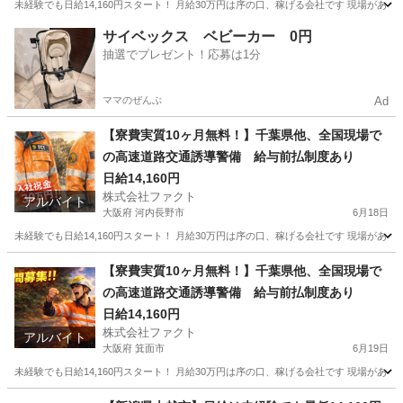
未経験でも日給14,160円スタート！ 月給30万円は序の口、稼げる会社です 現場があ
茨城
古河市
その他
給料
サイベックス ベビーカー 0円
抽選でプレゼント！応募は1分
ママのぜんぶ
Ad
【寮費実質10ヶ月無料！】千葉県他、全国現場で
の高速道路交通誘導警備 給与前払制度あり
日給14,160円
株式会社ファクト
アルバイト
大阪府 河内長野市
6月18日
未経験でも日給14,160円スタート！ 月給30万円は序の口、稼げる会社です 現場があ
大阪
河内長野市
その他
【寮費実質10ヶ月無料！】千葉県他、全国現場で
の高速道路交通誘導警備 給与前払制度あり
日給14,160円
株式会社ファクト
アルバイト
大阪府 箕面市
6月19日
未経験でも日給14,160円スタート！ 月給30万円は序の口、稼げる会社です 現場があ
大阪
箕面市
その他
給料