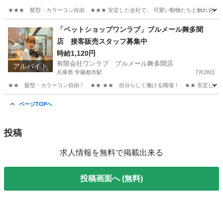
★★★ 髪型・カラーコン自由 ★★★ 安定した会社で、 可愛い動物たちと触れ合いなが
岐阜
土岐市
多治見駅
その他
時給
「ペットショップワンラブ」ブルメール舞多聞
店 接客販売スタッフ募集中
時給1,120円
有限会社ワンラブ ブルメール舞多聞店
アルバイト
兵庫県 学園都市駅
7月28日
★★ 髪型・カラーコン自由！ ★★ ★★ 自分らしく働ける職場！ ★★ 安定した会社
兵庫
神戸市
学園都市駅
その他
スタッフ
ページTOPへ
投稿
求人情報を無料で掲載出来る
投稿画面へ (無料)