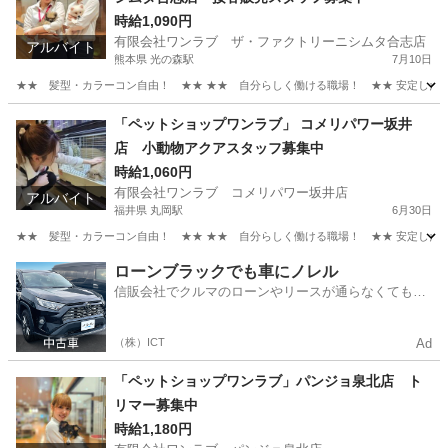
時給1,090円
有限会社ワンラブ ザ・ファクトリーニシムタ合志店
アルバイト
熊本県 光の森駅
7月10日
★★ 髪型・カラーコン自由！ ★★ ★★ 自分らしく働ける職場！ ★★ 安定した会社
熊本
合志市
光の森駅
その他
スタッフ
「ペットショップワンラブ」 コメリパワー坂井
店 小動物アクアスタッフ募集中
時給1,060円
有限会社ワンラブ コメリパワー坂井店
アルバイト
福井県 丸岡駅
6月30日
★★ 髪型・カラーコン自由！ ★★ ★★ 自分らしく働ける職場！ ★★ 安定した会社
福井
坂井市
丸岡駅
その他
動物
ローンブラックでも車にノレル
信販会社でクルマのローンやリースが通らなくてもク
ルマをご利用いただけるサービスがあります！
（株）ICT
Ad
「ペットショップワンラブ」パンジョ泉北店 ト
リマー募集中
時給1,180円