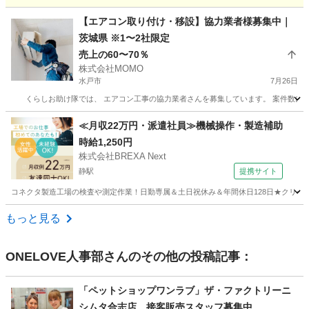
茨城
水戸市
その他
ネット
【エアコン取り付け・移設】協力業者様募集中｜
茨城県 ※1〜2社限定
売上の60〜70％
株式会社MOMO
水戸市
7月26日
くらしお助け隊では、 エアコン工事の協力業者さんを募集しています。 案件数に限りが
茨城
水戸市
その他
出来高制
≪月収22万円・派遣社員≫機械操作・製造補助
時給1,250円
株式会社BREXA Next
静駅
提携サイト
コネクタ製造工場の検査や測定作業！日勤専属＆土日祝休み＆年間休日128日★クリーン
茨城
常陸大宮市
静駅
その他
もっと見る
ONELOVE人事部
さんのその他の投稿記事：
「ペットショップワンラブ」ザ・ファクトリーニ
シムタ合志店 接客販売スタッフ募集中