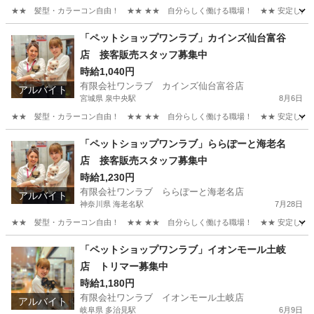
★★ 髪型・カラーコン自由！ ★★ ★★ 自分らしく働ける職場！ ★★ 安定した会社
富山
富山市
速星駅
その他
動物
「ペットショップワンラブ」カインズ仙台富谷
店 接客販売スタッフ募集中
時給1,040円
有限会社ワンラブ カインズ仙台富谷店
アルバイト
宮城県 泉中央駅
8月6日
★★ 髪型・カラーコン自由！ ★★ ★★ 自分らしく働ける職場！ ★★ 安定した会社
宮城
富谷市
泉中央駅
その他
スタッフ
「ペットショップワンラブ」ららぽーと海老名
店 接客販売スタッフ募集中
時給1,230円
有限会社ワンラブ ららぽーと海老名店
アルバイト
神奈川県 海老名駅
7月28日
★★ 髪型・カラーコン自由！ ★★ ★★ 自分らしく働ける職場！ ★★ 安定した会社
神奈川
海老名市
海老名駅
その他
スタッフ
「ペットショップワンラブ」イオンモール土岐
店 トリマー募集中
時給1,180円
有限会社ワンラブ イオンモール土岐店
アルバイト
岐阜県 多治見駅
6月9日