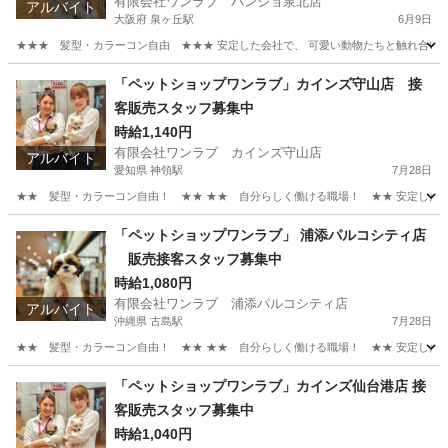
有限会社ワンラブ パンジョ泉北店
アルバイト
大阪府 泉ヶ丘駅
6月9日
★★★ 髪型・カラーコン自由 ★★★ 安定した会社で、 可愛い動物たちと触れ合いなが
大阪
堺市
泉ヶ丘駅
その他
動物
「ペットショップワンラブ」カインズ守山店 接
客販売スタッフ募集中
時給1,140円
有限会社ワンラブ カインズ守山店
アルバイト
愛知県 神領駅
7月28日
★★ 髪型・カラーコン自由！ ★★ ★★ 自分らしく働ける職場！ ★★ 安定した会社
愛知
名古屋市
神領駅
その他
スタッフ
「ペットショップワンラブ」 浦添パルコシティ店
販売接客スタッフ募集中
時給1,080円
有限会社ワンラブ 浦添パルコシティ店
アルバイト
沖縄県 古島駅
7月28日
★★ 髪型・カラーコン自由！ ★★ ★★ 自分らしく働ける職場！ ★★ 安定した会社
沖縄
浦添市
古島駅
その他
スタッフ
「ペットショップワンラブ」カインズ仙台港店 接
客販売スタッフ募集中
時給1,040円