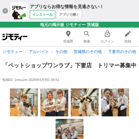
アプリならお得な情報を見逃さない！
インストール
アプリで開く
地元の掲示板 ジモティー 茨城版
茨城県
検索
ログイン
投稿
ジモティー
アルバイト
その他
茨城県のその他
下妻市のその他
「ペットショップワンラブ」下妻店 トリマー募集中
投稿ID: 1msu2m
2026年6月9日 04:51