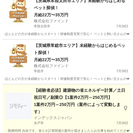
【茨城県常陸太田市エリア】未経験からはじめる
ペット探偵！
月給22万〜35万円
株式会社ファインド
常陸太田市
7月28日
ほとんどの方が未経験からスタート！研修制度充実で安心！ ペットと飼い主さんの「再
茨城
常陸太田市
その他
スタッフ
【茨城県常総市エリア】未経験からはじめるペッ
ト探偵！
月給22万〜35万円
株式会社ファインド
常総市
7月28日
ほとんどの方が未経験からスタート！研修制度充実で安心！ ペットと飼い主さんの「再
茨城
常総市
その他
スタッフ
【経験者必須】建築物の省エネルギー計算／土日
祝日可／副業◎【1案件2万円～250万円】
1案件2万円～250万円（案件によって変動しま
す）
インデックスジャパン
水戸市
7月26日
・勤務時間 自由です。省エネ計算関連の案件が届きましたらお仕事を始めてください。 ・