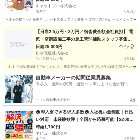
キャットプロ株式会社
水戸市
8月8日
🐾迷子の猫ちゃんを探すサポートスタッフさん募集🐾 突然行方がわからなくなってしま
茨城
水戸市
その他
スタッフ
【日当2.5万円～3万円／宿舎費全額会社負担】 電
気・空調設備工事の施工管理補助スタッフ募集
《静岡・つくば各1名／工事経験者歓迎》
日給25,000円
如水電建株式会社
ひたち野うしく駅
8月8日
これまでの現場経験を活かしたい方、施工管理の仕事を学びながら経験を積みたい方を募集
茨城
つくば市
ひたち野うしく駅
その他
スタッフ
自動車メーカーの期間従業員募集
高収入・無料の寮費・通勤バス等によりお金が貯まり
やすい環境
トヨタ自動車株式会社
Ad
🏠即入寮できる求人多数🏠入社祝い金制度｜日払
い対応｜未経験歓迎｜全国から応募可能【SZ00
9】
時給1,700円
ネビュラ株式会社
水戸市
8月3日