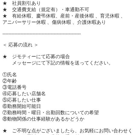
★　社員割引あり

★　交通費支給（規定有）・車通勤不可

★　有給休暇、慶弔休暇、産前・産後休暇 、育児休暇 、

アニバーサリー休暇 、傷病休暇 、介護休暇あり

----------------------------------------------------

＜ 応募の流れ ＞

★　ジモティーにて応募の場合

　　メッセージにて下記の情報を送ってください。

①氏名

②年齢

③電話番号

④応募したい店舗名

⑤応募したい仕事

⑥勤務開始可能日

⑦勤務時間・曜日・出勤回数についての希望

⑧動物関係の仕事経験があるかどうか

★　ご不明な点がございましたら、お気軽にお問い合わせく