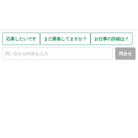
応募したいです
まだ募集してますか？
お仕事の詳細は？
問合せ
初めての方へ
利用規約
プライバシーポリシー
プライバシー・ステートメント
健全化に資する運用方針
お問い合わせ
運営会社
サイトマップ
ご利用ガイド
フリーワードで探す
PC版で表示
都道府県選択