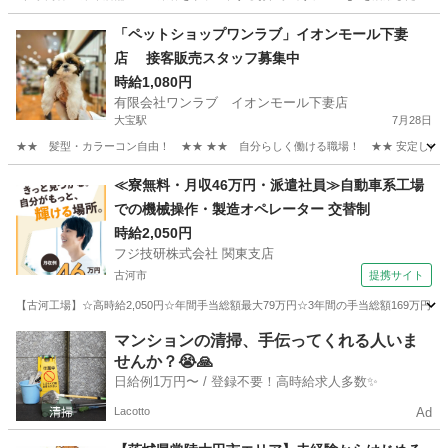
茨城
鹿嶋市
その他
Web
「ペットショップワンラブ」イオンモール下妻
店 接客販売スタッフ募集中
時給1,080円
有限会社ワンラブ イオンモール下妻店
大宝駅
7月28日
★★ 髪型・カラーコン自由！ ★★ ★★ 自分らしく働ける職場！ ★★ 安定した会社
茨城
下妻市
大宝駅
その他
スタッフ
≪寮無料・月収46万円・派遣社員≫自動車系工場
での機械操作・製造オペレーター 交替制
時給2,050円
フジ技研株式会社 関東支店
古河市
提携サイト
【古河工場】☆高時給2,050円☆年間手当総額最大79万円☆3年間の手当総額169万円
茨城
古河市
その他
マンションの清掃、手伝ってくれる人いま
せんか？😭🙏
日給例1万円〜 / 登録不要！高時給求人多数✨
Lacotto
Ad