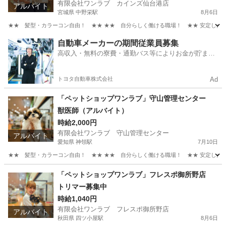
有限会社ワンラブ カインズ仙台港店
アルバイト
宮城県 中野栄駅
8月6日
★★ 髪型・カラーコン自由！ ★★ ★★ 自分らしく働ける職場！ ★★ 安定した会社
宮城
仙台市
中野栄駅
その他
スタッフ
自動車メーカーの期間従業員募集
高収入・無料の寮費・通勤バス等によりお金が貯まり
やすい環境
トヨタ自動車株式会社
Ad
「ペットショップワンラブ」守山管理センター
獣医師（アルバイト）
時給2,000円
有限会社ワンラブ 守山管理センター
アルバイト
愛知県 神領駅
7月10日
★★ 髪型・カラーコン自由！ ★★ ★★ 自分らしく働ける職場！ ★★ 安定した会社
愛知
名古屋市
神領駅
その他
スタッフ
「ペットショップワンラブ」フレスポ御所野店
トリマー募集中
時給1,040円
有限会社ワンラブ フレスポ御所野店
アルバイト
秋田県 四ツ小屋駅
8月6日