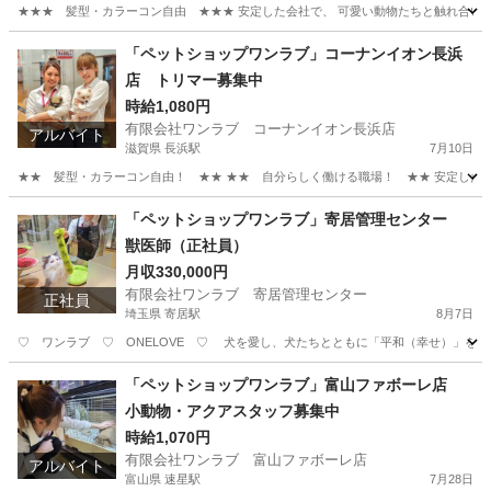
★★★ 髪型・カラーコン自由 ★★★ 安定した会社で、 可愛い動物たちと触れ合いなが
秋田
秋田市
四ツ小屋駅
その他
動物
「ペットショップワンラブ」コーナンイオン長浜
店 トリマー募集中
時給1,080円
有限会社ワンラブ コーナンイオン長浜店
アルバイト
滋賀県 長浜駅
7月10日
★★ 髪型・カラーコン自由！ ★★ ★★ 自分らしく働ける職場！ ★★ 安定した会社
滋賀
長浜市
長浜駅
その他
動物
「ペットショップワンラブ」寄居管理センター
獣医師（正社員）
月収330,000円
有限会社ワンラブ 寄居管理センター
正社員
埼玉県 寄居駅
8月7日
♡ ワンラブ ♡ ONELOVE ♡ 犬を愛し、犬たちとともに「平和（幸せ）」を届
埼玉
大里郡
寄居駅
医師
動物
「ペットショップワンラブ」富山ファボーレ店
小動物・アクアスタッフ募集中
時給1,070円
有限会社ワンラブ 富山ファボーレ店
アルバイト
富山県 速星駅
7月28日