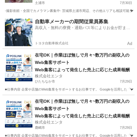
土浦市
7月30日
-撮影依頼・全国でカメラマン募集中- 茨城県土浦市周辺、その他エリアも相談可能 弊
茨城
土浦市
その他
カメラマン
自動車メーカーの期間従業員募集
高収入・無料の寮費・通勤バス等によりお金が貯まり
やすい環境
トヨタ自動車株式会社
Ad
在宅OK｜作業ほぼ無しで月々~数万円の副収入の
Web集客サポート
Web集客によって発生した売上に応じた成果報酬
株式会社エンタ
ひたちなか市
7月29日
■仕事内容 企業や店舗のWeb集客をサポートするお仕事です。 Googleを活用した「
茨城
ひたちなか市
その他
Web
在宅OK｜作業ほぼ無しで月々~数万円の副収入の
Web集客サポート
Web集客によって発生した売上に応じた成果報酬
株式会社エンタ
鹿嶋市
7月29日
■仕事内容 企業や店舗のWeb集客をサポートするお仕事です。 Googleを活用した「