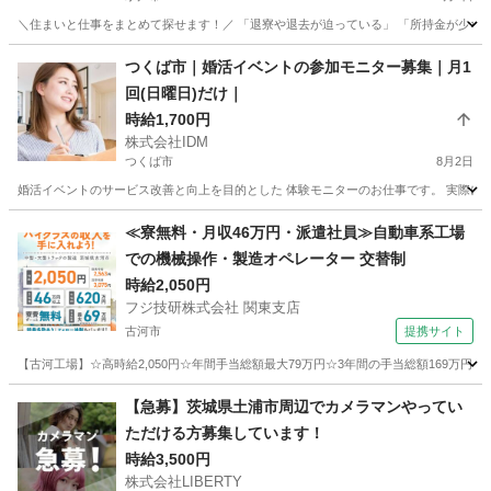
＼住まいと仕事をまとめて探せます！／ 「退寮や退去が迫っている」 「所持金が少なく
茨城
水戸市
その他
ゴールデンウィーク
つくば市｜婚活イベントの参加モニター募集｜月1
回(日曜日)だけ｜
時給1,700円
株式会社IDM
つくば市
8月2日
婚活イベントのサービス改善と向上を目的とした 体験モニターのお仕事です。 実際にイ
茨城
つくば市
その他
アンケート
≪寮無料・月収46万円・派遣社員≫自動車系工場
での機械操作・製造オペレーター 交替制
時給2,050円
フジ技研株式会社 関東支店
古河市
提携サイト
【古河工場】☆高時給2,050円☆年間手当総額最大79万円☆3年間の手当総額169万円
茨城
古河市
その他
【急募】茨城県土浦市周辺でカメラマンやってい
ただける方募集しています！
時給3,500円
株式会社LIBERTY