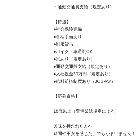
・通勤交通費支給（規定あり）

【待遇】

●社会保険完備

●各種手当あり

●制服貸与

●バイク・車通勤OK

●寮あり（規定あり）

●通勤交通費支給（規定あり）

●入社祝金30万円（規定あり）

●給料前払制度あり（JOBPAY）

【応募資格】

18歳以上（警備業法規定による）

興味を持たれた方へ・・・

疑問や不安を感じた、でもかまいません！
