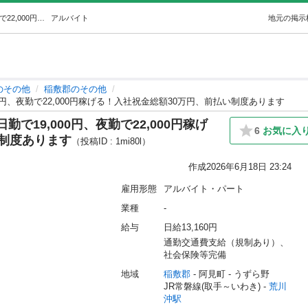
面接時、履歴書不要！残業込みで日勤で19,000円、夜勤で22,000円稼げる！入社祝金総額30万円、前払い制度あります (株式会社ファクト) 荒川沖のその他の無料求人広告・アルバイト・バイト募集情報｜ジモティー
アルバイト
地元の掲示
のその他
稲敷郡のその他
円、夜勤で22,000円稼げる！入社祝金総額30万円、前払い制度あります
19,000円、夜勤で22,000円稼げ
6
お気に入
い制度あります
（投稿ID : 1mi80l）
作成
2026年6月18日 23:24
雇用形態
アルバイト・パート
業種
-
給与
日給13,160円
通勤交通費支給（規制あり）、
社会保険等完備
地域
稲敷郡
 - 阿見町
 - うずら野
JR常磐線(取手～いわき) - 
荒川
沖駅