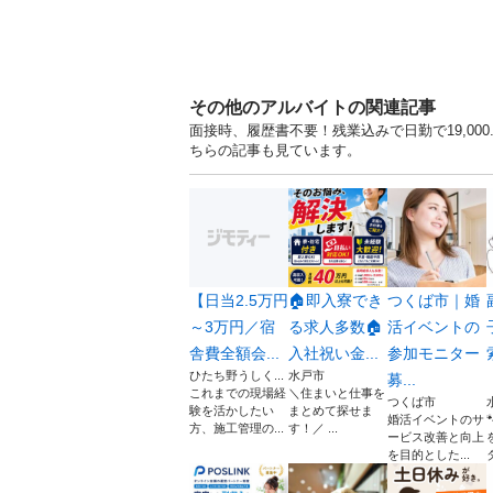
その他のアルバイトの関連記事
面接時、履歴書不要！残業込みで日勤で19,00
ちらの記事も見ています。
【日当2.5万円
🏠即入寮でき
つくば市｜婚
～3万円／宿
る求人多数🏠
活イベントの
舎費全額会...
入社祝い金...
参加モニター
ひたち野うしく...
水戸市
募...
これまでの現場経
＼住まいと仕事を
つくば市
験を活かしたい
まとめて探せま
婚活イベントのサ
方、施工管理の...
す！／ ...
ービス改善と向上
を目的とした...