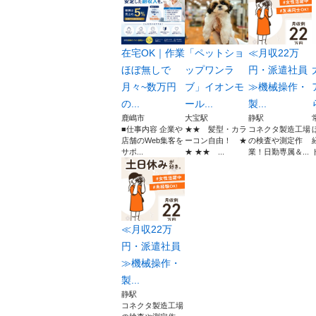
在宅OK｜作業
「ペットショ
≪月収22万
ほぼ無しで
ップワンラ
円・派遣社員
月々~数万円
ブ」イオンモ
≫機械操作・
の...
ール...
製...
鹿嶋市
大宝駅
静駅
■仕事内容 企業や
★★ 髪型・カラ
コネクタ製造工場
店舗のWeb集客を
ーコン自由！ ★
の検査や測定作
サポ...
★ ★★ ...
業！日勤専属＆...
≪月収22万
円・派遣社員
≫機械操作・
製...
静駅
コネクタ製造工場