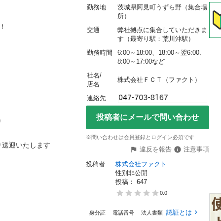
勤務地
茨城県阿見町うずら野（集合場
所）

交通
弊社拠点に集合していただきま
す（最寄り駅：荒川沖駅）
勤務時間
6:00～18:00、18:00～翌6:00、
8:00～17:00など
社名/
株式会社ＦＣＴ（ファクト）
店名
連絡先
投稿者にメールで問い合わせ

※問い合わせは会員登録とログイン必須です
迎いたします

違反を報告
注意事項
投稿者
株式会社ファクト
性別非公開
投稿： 
647
0.0
認証とは
身分証
電話番号
法人書類