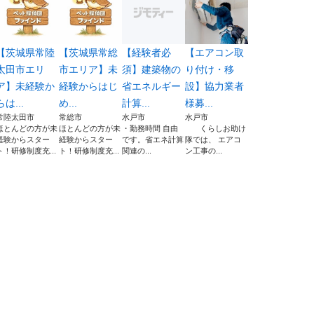
【茨城県常陸
【茨城県常総
【経験者必
【エアコン取
太田市エリ
市エリア】未
須】建築物の
り付け・移
ア】未経験か
経験からはじ
省エネルギー
設】協力業者
らは...
め...
計算...
様募...
常陸太田市
常総市
水戸市
水戸市
ほとんどの方が未
ほとんどの方が未
・勤務時間 自由
くらしお助け
経験からスター
経験からスター
です。省エネ計算
隊では、 エアコ
ト！研修制度充...
ト！研修制度充...
関連の...
ン工事の...