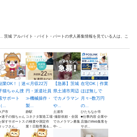
0... 茨城 アルバイト・バイト・パートの求人募集情報を見ている人は、こ
副業OK！｜迷
≪月収22万
【急募】茨城
在宅OK｜作業
子猫ちゃん捜
円・派遣社員
県土浦市周辺
ほぼ無しで
索サポート
≫機械操作・
でカメラマン
月々~数万円
（...
製...
や...
の...
水戸市
静駅
土浦市
ひたちなか市
🐾迷子の猫ちゃん
コネクタ製造工場
-撮影依頼・全国
■仕事内容 企業や
を探すサポートス
の検査や測定作
でカメラマン募集
店舗のWeb集客を
タッフさん...
業！日勤専属＆...
中- ...
サポ...