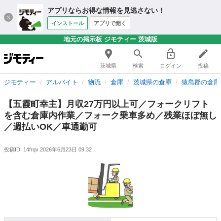
アプリならお得な情報を見逃さない！
インストール
アプリで開く
地元の掲示板 ジモティー 茨城版
茨城県
検索
ログイン
投稿
ジモティー
アルバイト
物流
倉庫
茨城県の倉庫
猿島郡の倉庫
【五霞町幸主】月収27万円以上可／フォークリフト
を含む倉庫内作業／フォーク乗車多め／残業ほぼ無し
／週払いOK／車通勤可
投稿ID: 14frqv
2026年6月23日 09:32