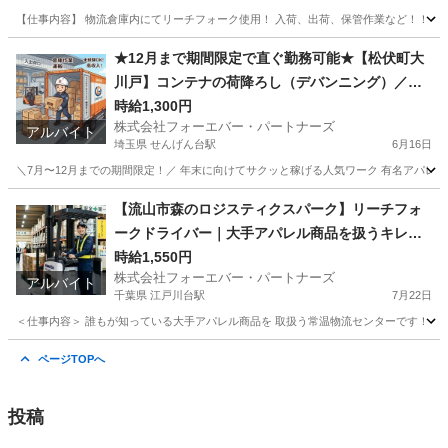
【仕事内容】 物流倉庫内にてリーチフォーク使用！ 入荷、出荷、保管作業など！！ 商品はポ
千葉
野田市
運河駅
倉庫
時給
★12月まで期間限定で直ぐ勤務可能★【松伏町大
川戸】コンテナの荷降ろし（デバンニング）／大
手アパレル商品の物流センター／週払い可／車通
時給1,300円
株式会社フォーエバー・パートナーズ
勤可
アルバイト
埼玉県 せんげん台駅
6月16日
＼7月〜12月までの期間限定！／ 年末に向けてサクッと稼げる人気ワーク 有名アパレル
埼玉
北葛飾郡
せんげん台駅
倉庫
コンテナ
【流山市森のロジスティクスパーク】リーチフォ
ークドライバー｜大手アパレル商品を扱うキレイ
な倉庫！｜週払いで即収入♪
時給1,550円
株式会社フォーエバー・パートナーズ
アルバイト
千葉県 江戸川台駅
7月22日
＜仕事内容＞ 誰もが知っている大手アパレル商品を 取扱う常温物流センターです！ フォ
千葉
流山市
江戸川台駅
倉庫
時給
ページTOPへ
投稿