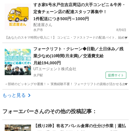
茨城
かすみがうら市
倉庫
スタッフ
すき家6号水戸住吉店周辺の大手コンビニ＆牛丼・
定食チェーン店の配達スタッフ募集中！
1件配送につき500円～1000円
配達屋さん
水戸市
8月6日
【あなたのスキマ時間が収入に！】 コンビニ・ファストフードの配達バイト、始めません
茨城
水戸市
配送
スタッフ
フォークリフト・クレーン◆日勤／土日休み／残
業少なめ(10時間/月未満)／交通費支給
月給194,000円
UTエージェント株式会社
水戸駅
提携サイト
＜部材のピッキングや運搬！＞ 実務経験不要！ フォークリフトの資格が活かせるお仕事で
茨城
東茨城郡
水戸駅
ドライバー
もっと見る
フォーエバー
さんのその他の投稿記事：
【残り2枠】有名アパレル倉庫の仕分け作業｜週払