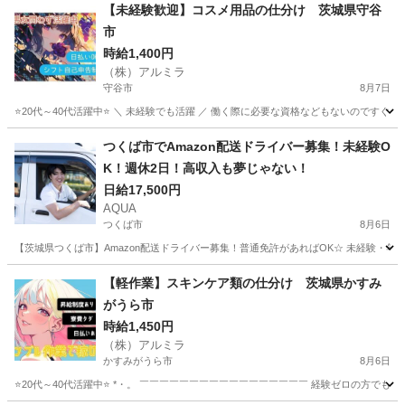
【未経験歓迎】コスメ用品の仕分け 茨城県守谷
市
時給1,400円
（株）アルミラ
守谷市
8月7日
⭐20代～40代活躍中⭐ ＼ 未経験でも活躍 ／ 働く際に必要な資格などもないのですぐにス
茨城
守谷市
倉庫
給料
つくば市でAmazon配送ドライバー募集！未経験O
K！週休2日！高収入も夢じゃない！
日給17,500円
AQUA
つくば市
8月6日
【茨城県つくば市】Amazon配送ドライバー募集！普通免許があればOK☆ 未経験・年齢
茨城
つくば市
ドライバー
Amazon
【軽作業】スキンケア類の仕分け 茨城県かすみ
がうら市
時給1,450円
（株）アルミラ
かすみがうら市
8月6日
⭐20代～40代活躍中⭐ *・。 ￣￣￣￣￣￣￣￣￣￣￣￣￣￣￣￣￣ 経験ゼロの方でも 