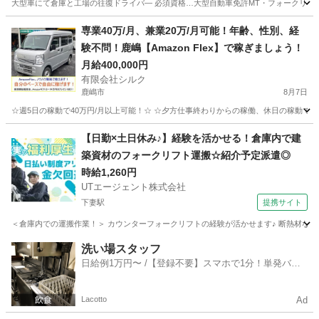
大型車にて倉庫と工場の往復ドライバ― 必須資格…大型自動車免許MT・フォークリフト免許
茨城
守谷市
守谷駅
物流
専業40万/月、兼業20万/月可能！年齢、性別、経
験不問！鹿嶋【Amazon Flex】で稼ぎましょう！
月給400,000円
有限会社シルク
鹿嶋市
8月7日
☆週5日の稼動で40万円/月以上可能！☆ ☆夕方仕事終わりからの稼働、休日の稼動で20万
茨城
鹿嶋市
配送
Amazon
【日勤×土日休み♪】経験を活かせる！倉庫内で建
築資材のフォークリフト運搬☆紹介予定派遣◎
時給1,260円
UTエージェント株式会社
下妻駅
提携サイト
＜倉庫内での運搬作業！＞ カウンターフォークリフトの経験が活かせます♪ 断熱材など
茨城
下妻市
下妻駅
ドライバー
洗い場スタッフ
日給例1万円〜 /【登録不要】スマホで1分！単発バイ
ト一括検索✨
Lacotto
Ad