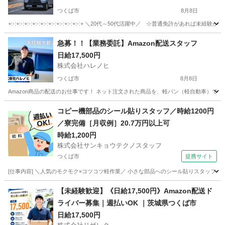
つくば市
8月8日
+:-:+:-:+:-:+:-:+:-:+:-:+:-:+:-:+:-:+ ＼20代～50代活躍中／ ☆普
茨城
つくば市
ドライバー
置き配
急募！！【業務委託】Amazon配送スタッフ
日給17,500円
株式会社ハレノヒ
つくば市
8月8日
Amazon商品の配送のお仕事です！ ネット注文された商品を、軽バン（軽自動車）で
茨城
つくば市
配送
スタッフ
コピー機部品のシール貼りスタッフ／時給1200円
／寮完備［月収例］20.7万円以上可
時給1,200円
株式会社サンキョウテクノスタッフ
つくば市
提携サイト
[仕事内容] ＼人気のモクモク×コツコツ軽作業／ 小さな部品へのシール貼りスタッフ！
茨城
つくば市
その他
【未経験歓迎】《日給17,500円》Amazon配送ド
ライバー募集｜週払いOK ｜茨城県つくば市
日給17,500円