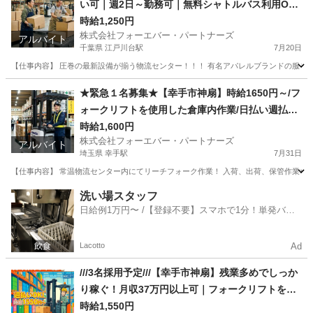
い可｜週2日～勤務可｜無料シャトルバス利用O
K！
時給1,250円
株式会社フォーエバー・パートナーズ
アルバイト
千葉県 江戸川台駅
7月20日
【仕事内容】 圧巻の最新設備が揃う物流センター！！！ 有名アパレルブランドの服を扱う
千葉
流山市
江戸川台駅
仕分け
時給
★緊急１名募集★【幸手市神扇】時給1650円～/フ
ォークリフトを使用した倉庫内作業/日払い週払い
可/完全週休2日制/車通勤OK
時給1,600円
株式会社フォーエバー・パートナーズ
アルバイト
埼玉県 幸手駅
7月31日
【仕事内容】 常温物流センター内にてリーチフォーク作業！ 入荷、出荷、保管作業など
埼玉
幸手市
幸手駅
倉庫
フォークリフト
洗い場スタッフ
日給例1万円〜 /【登録不要】スマホで1分！単発バイ
ト一括検索✨
Lacotto
Ad
///3名採用予定///【幸手市神扇】残業多めでしっか
り稼ぐ！月収37万円以上可｜フォークリフトを使
用した倉庫内作業｜土日祝休み｜車通勤OK
時給1,550円