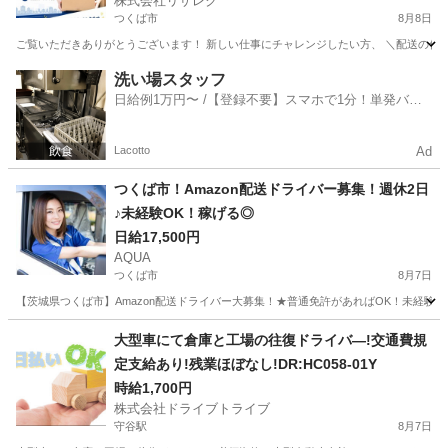
株式会社リザレク
つくば市
8月8日
ご覧いただきありがとうございます！ 新しい仕事にチャレンジしたい方、 ＼配送の仕事に
茨城
つくば市
物流
Amazon
洗い場スタッフ
日給例1万円〜 /【登録不要】スマホで1分！単発バイ
ト一括検索✨
Lacotto
Ad
つくば市！Amazon配送ドライバー募集！週休2日
♪未経験OK！稼げる◎
日給17,500円
AQUA
つくば市
8月7日
【茨城県つくば市】Amazon配送ドライバー大募集！★普通免許があればOK！未経験・性別
茨城
つくば市
ドライバー
Amazon
大型車にて倉庫と工場の往復ドライバ―!交通費規
定支給あり!残業ほぼなし!DR:HC058-01Y
時給1,700円
株式会社ドライブトライブ
守谷駅
8月7日