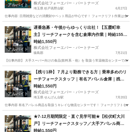
株式会社フォーエバー・パートナーズ
アルバイト
埼玉県 杉戸高野台駅
6月27日
仕事内容: 日用雑貨などの消費財やペット用品が中心です！ フォークリフト作業は全作業の
埼玉
幸手市
杉戸高野台駅
倉庫
フォークリフト
遅番急募・午後からゆっくり出社！【五霞町幸
主】リーチフォークを含む倉庫内作業｜時給1550
円｜週払い可｜フォーク乗車多め！
時給1,550円
株式会社フォーエバー・パートナーズ
アルバイト
猿島郡
7月21日
【仕事内容】 大手スーパー向けの食品(飲料系・他）を 取扱う常温物流センターでのお仕
茨城
猿島郡
倉庫
遅番
【残り1枠】７月より勤務できる方｜乗車多めのリ
ーチフォークスタッフ｜有名アパレル倉庫｜残業
ありで高収入！
時給1,550円
株式会社フォーエバー・パートナーズ
アルバイト
埼玉県 せんげん台駅
7月20日
仕事内容 有名アパレル商品を取扱うキレイな物流センターです！ フォークリフトを含めた倉
埼玉
北葛飾郡
せんげん台駅
倉庫
時給
★7-12月期間限定・直ぐ見学可能★【松伏町大川
戸】リーチフォークスタッフ／大手アパレル商品
の物流センター／週払い可／車通勤可
時給1,550円