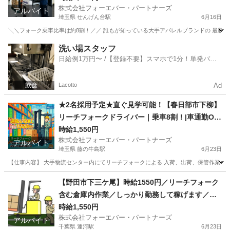
株式会社フォーエバー・パートナーズ
アルバイト
埼玉県 せんげん台駅
6月16日
╲＼フォーク乗車比率は約8割！／／ 誰もが知っている大手アパレルブランドの 最新・
埼玉
北葛飾郡
せんげん台駅
倉庫
フォークリフト
洗い場スタッフ
日給例1万円〜 /【登録不要】スマホで1分！単発バイ
ト一括検索✨
Lacotto
Ad
★2名採用予定★直ぐ見学可能！【春日部市下柳】
リーチフォークドライバー｜乗車8割！|車通勤OK
｜週払いで即収入♪
時給1,550円
株式会社フォーエバー・パートナーズ
アルバイト
埼玉県 藤の牛島駅
6月23日
【仕事内容】 大手物流センター内にてリーチフォークによる 入荷、出荷、保管作業など
埼玉
春日部市
藤の牛島駅
倉庫
マスク
【野田市下三ケ尾】時給1550円／リーチフォーク
含む倉庫内作業／しっかり勤務して稼げます／国
道16号沿いの倉庫です
時給1,550円
株式会社フォーエバー・パートナーズ
アルバイト
千葉県 運河駅
6月23日