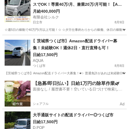
スでOK！専業40万/月、兼業20万/月可能！【Ama
zon Flex】で稼ぎましょう！
月給400,000円
有限会社シルク
日立市
8月9日
☆週5日の稼動で40万円/月以上可能！☆ ☆夕方仕事終わりからの稼働、休日の稼動で20万
茨城
日立市
配送
Amazon
〖茨城県つくば市〗Amazon配送ドライバー募
集！未経験OK！週休2日・直行直帰も可！
日給17,500円
AQUA
つくば市
8月8日
【茨城県つくば市】Amazon配送ドライバー大募集！■✨ 普通免許があれば未経験OK！
茨城
つくば市
ドライバー
Amazon
【急募/即日払い】日給1万円の除草作業🌿
面接なし / 履歴書不要！空いている日づけで検索して
即日はたらける✨
シェアフル
Ad
大手通販サイトの配送ドライバー◎つくば市
日給17,500円
D.POP