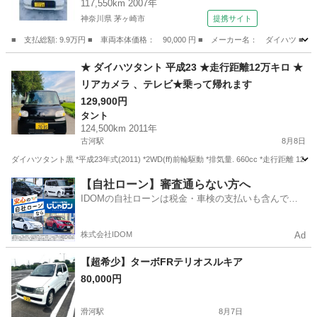
117,550km 2007年
神奈川県 茅ヶ崎市
提携サイト
■ 支払総額: 9.9万円 ■ 車両本体価格： 90,000 円 ■ メーカー名： ダイハツ ■
神奈川
茅ヶ崎市
タント
★ ダイハツタント 平成23 ★走行距離12万キロ ★
リアカメラ 、テレビ★乗って帰れます
129,900円
タント
124,500km 2011年
古河駅
8月8日
ダイハツタント黒 *平成23年式(2011) *2WD(ff)前輪駆動 *排気量. 660cc *走行距離 124500
茨城
古河市
古河駅
タント
【自社ローン】審査通らない方へ
IDOMの自社ローンは税金・車検の支払いも含んでい
るので毎月の支払額は一定
株式会社IDOM
Ad
【超希少】ターボFRテリオスルキア
80,000円
滑河駅
8月7日