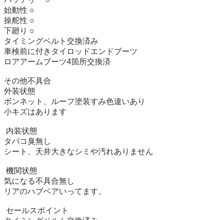
始動性 ○ 

操舵性 ○ 

下廻り ○ 

タイミングベルト交換済み 

車検前に付きタイロッドエンドブーツ

ロアアームブーツ4箇所交換済

その他不具合 

外装状態

ボンネット、ルーフ塗装すみ色違いあり

小キズはあります

 内装状態

タバコ臭無し

シート、天井大きなシミや汚れありません

 機関状態

気になる不具合無し

リアのハブベアいってます。

 セールスポイント 
