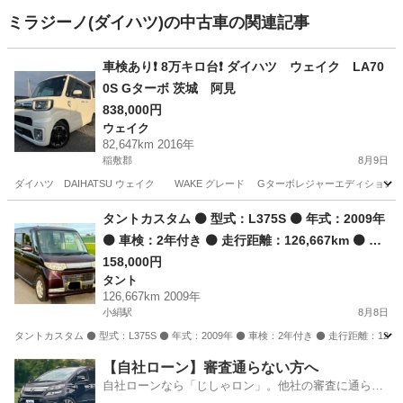
ミラジーノ(ダイハツ)の中古車の関連記事
車検あり❗️ 8万キロ台❗️ ダイハツ ウェイク LA70
0S Gターボ 茨城 阿見
838,000円
ウェイク
82,647km 2016年
稲敷郡
8月9日
ダイハツ DAIHATSU ウェイク WAKE グレード GターボレジャーエディションSA2 G 
茨城
稲敷郡
ウェイク
ワゴンR
タントカスタム ⚫️ 型式：L375S ⚫️ 年式：2009年
⚫️ 車検：2年付き ⚫️ 走行距離：126,667km ⚫️ ナ
ビゲーション ⚫️ 電動スライドドア ⚫️ エアコン ⚫️
158,000円
タント
パワーウィンドウ ⚫️ 電動格納ミラー ⚫️ 禁煙車・
126,667km 2009年
ペット同乗歴なし ⚫️ その他装備あり
小絹駅
8月8日
タントカスタム ⚫️ 型式：L375S ⚫️ 年式：2009年 ⚫️ 車検：2年付き ⚫️ 走行距離：126,
茨城
常総市
小絹駅
タント
走行距離
【自社ローン】審査通らない方へ
自社ローンなら「じしゃロン」。他社の審査に通らな
かった方も