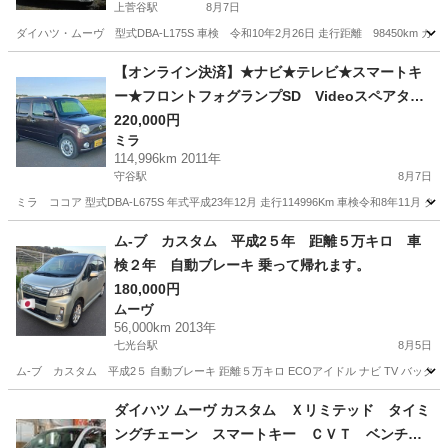
上菅谷駅
8月7日
ダイハツ・ムーヴ 型式DBA-L175S 車検 令和10年2月26日 走行距離 98450km 
茨城
那珂市
上菅谷駅
ムーヴ
【オンライン決済】★ナビ★テレビ★スマートキ
ー★フロントフォグランプSD Videoスペアタイ
ヤ
220,000円
ミラ
114,996km 2011年
守谷駅
8月7日
ミラ ココア 型式DBA-L675S 年式平成23年12月 走行114996Km 車検令和8年1
茨城
坂東市
守谷駅
ミラ
ム-ブ カスタム 平成2５年 距離５万キロ 車
検２年 自動ブレーキ 乗って帰れます。
180,000円
ムーヴ
56,000km 2013年
七光台駅
8月5日
ム-ブ カスタム 平成2５ 自動ブレーキ 距離５万キロ ECOアイドル ナビ TV バック
茨城
坂東市
七光台駅
ムーヴ
カスタム
ダイハツ ムーヴ カスタム Ｘリミテッド タイミ
ングチェーン スマートキー ＣＶＴ ベンチシ