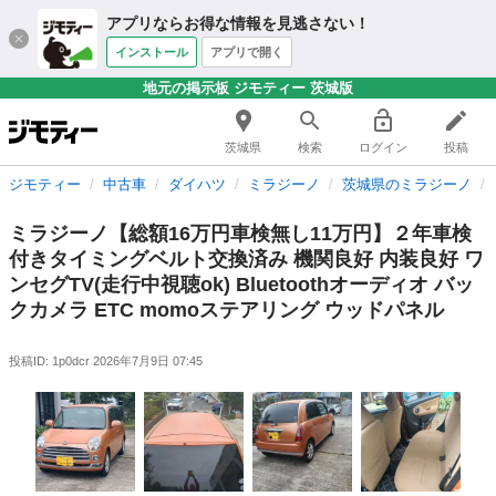
アプリならお得な情報を見逃さない！
インストール
アプリで開く
地元の掲示板 ジモティー 茨城版
茨城県
検索
ログイン
投稿
ジモティー
中古車
ダイハツ
ミラジーノ
茨城県のミラジーノ
ミラジーノ【総額16万円車検無し11万円】２年車検
付きタイミングベルト交換済み 機関良好 内装良好 ワ
ンセグTV(走行中視聴ok) Bluetoothオーディオ バッ
クカメラ ETC momoステアリング ウッドパネル
投稿ID: 1p0dcr
2026年7月9日 07:45