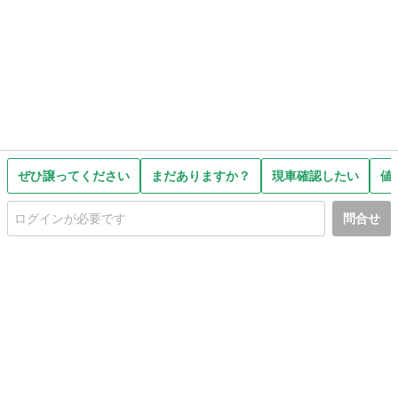
ぜひ譲ってください
まだありますか？
現車確認したい
値
問合せ
初めての方へ
利用規約
プライバシーポリシー
プライバシー・ステートメント
健全化に資する運用方針
お問い合わせ
運営会社
サイトマップ