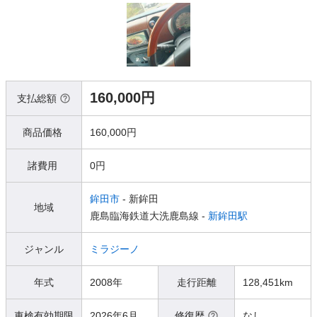
160,000円
支払総額
商品価格
160,000円
諸費用
0円
鉾田市
- 新鉾田
地域
鹿島臨海鉄道大洗鹿島線 -
新鉾田駅
ジャンル
ミラジーノ
年式
2008年
走行距離
128,451km
車検有効期限
2026年6月
修復歴
なし