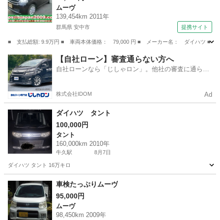
ムーヴ
（検9.2）
139,454km 2011年
群馬県 安中市
提携サイト
■ 支払総額: 9.9万円 ■ 車両本体価格： 79,000 円 ■ メーカー名： ダイ
群馬
安中市
ムーヴ
【自社ローン】審査通らない方へ
自社ローンなら「じしゃロン」。他社の審査に通らな
かった方も
株式会社IDOM
Ad
ダイハツ タント
100,000円
タント
160,000km 2010年
牛久駅
8月7日
ダイハツ タント 16万キロ
茨城
つくば市
牛久駅
タント
車検たっぷりムーヴ
95,000円
ムーヴ
98,450km 2009年