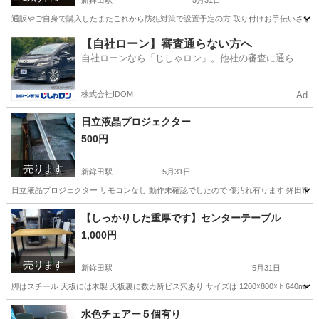
新鉾田駅
5月31日
通販やご自身で購入したまたこれから防犯対策で設置予定の方 取り付けお手伝いさせて
茨城
鉾田市
新鉾田駅
手伝いたい/助けたい
インターホン
【自社ローン】審査通らない方へ
自社ローンなら「じしゃロン」。他社の審査に通らな
かった方も
株式会社IDOM
Ad
日立液晶プロジェクター
500円
売ります
新鉾田駅
5月31日
日立液晶プロジェクター リモコンなし 動作未確認でしたので 傷汚れ有ります 鉾田市
茨城
鉾田市
新鉾田駅
その他
リモコン
【しっかりした重厚です】センターテーブル
1,000円
売ります
新鉾田駅
5月31日
脚はスチール 天板には木製 天板裏に数カ所ビス穴あり サイズは 1200☓800☓ｈ640
茨城
鉾田市
新鉾田駅
家具
センター
水色チェアー５個有り