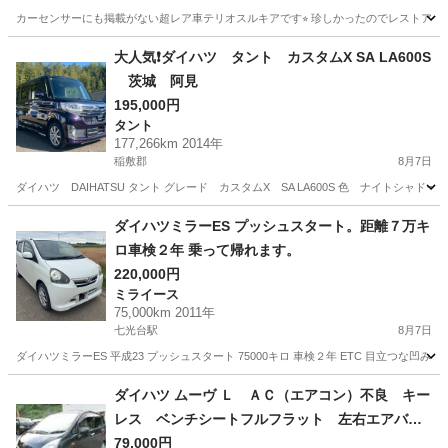
カーセンサーにも掲載がない超レア車テリオスルキアです⭐︎ 珍しかったのでレストア予定
茨城
稲敷市
滑河駅
ダイハツ
テリオス
大人気❗ダイハツ タント カスタムX SA LA600S
茨城 阿見
195,000円
タント
177,266km 2014年
稲敷郡
8月7日
ダイハツ DAIHATSU タント グレード カスタムX SA LA600S 色 ナイトシャドーパ
茨城
稲敷郡
タント
ワゴンR
ダイハツミラーES プッシュスタート。距離７万キ
ロ車検２年 乗って帰れます。
220,000円
ミライース
75,000km 2011年
七光台駅
8月7日
ダイハツミラーES 平成23 プッシュスタート 75000キロ 車検２年 ETC 目立つな凹み、傷 無
茨城
坂東市
七光台駅
ミライース
ダイハツ ムーヴ Ｌ ＡＣ（エアコン）不良 キー
レス ベンチシートフルフラット 左右エアバッ
ク パワステ フロントベンチシート ＡＢＳ
79,000円