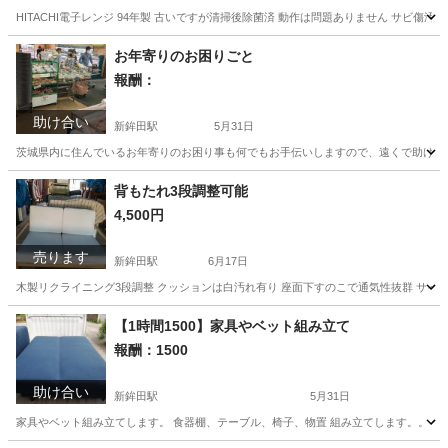
HITACHI電子レンジ 94年製 古いですが清掃後除菌済 動作は問題ありません サビ傷汚
茨城
鉾田市
高浜駅
キッチン家電
HITACHI
お年寄りのお困りごと
報酬：
助け合い
新鉾田駅
5月31日
茨城県内に住んでいるお年寄りのお困り事も何でもお手伝いしますので、遠くで助けて
茨城
鉾田市
新鉾田駅
手伝いたい/助けたい
背もたれ3段調整可能
4,500円
売ります
新鉾田駅
6月17日
木製リクライニング3段調整 クッションは白汚れ有り 座面下すのこで通気性抜群 サイズはHD
茨城
鉾田市
新鉾田駅
ソファ
【1時間1500】家具やベット組み立て
報酬：1500
助け合い
新鉾田駅
5月31日
家具やベット組み立てします。 食器棚、テーブル、椅子、物置 組み立てします。。