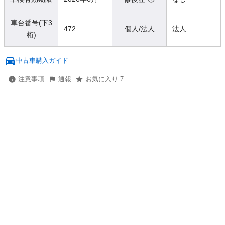
車台番号(下3
472
個人/法人
法人
桁)
中古車購入ガイド
注意事項
通報
お気に入り 7