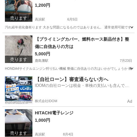
1,200円
売ります
高浜駅
6月5日
汚れ経年劣化傷有ります 大きな問題になるものではありません。 通常使用可能です。 参考サ
茨城
鉾田市
高浜駅
椅子
【プライミングカバー、燃料ホース新品付き】整
備に自信ありの方は
5,000円
売ります
鹿島灘駅
7月23日
HONDA4サイクルエンジン狩り払い機械 整備に自信ありの方はいかがでしょうか 機械
茨城
鉾田市
鹿島灘駅
家庭用品
【自社ローン】審査通らない方へ
IDOMの自社ローンは税金・車検の支払いも含んでい
るので毎月の支払額は一定
株式会社IDOM
Ad
HITACHI電子レンジ
1,000円
売ります
高浜駅
8月4日