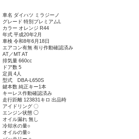
車名 ダイハツ ミラジーノ 

グレード 特別プレミアムL 

カラー オレンジ R44 

年式 平成20年2月 

車検 令和8年6月18日 

エアコン有無 有り作動確認済み 

AT／MT AT 

排気量 660cc 

ドア数 5 

定員 4人 

型式　DBA-L650S 

鍵本数 純正キー1本

キーレス作動確認済み 

走行距離 123831キロ 出品時

アイドリング 〇 

エンジン状態 ◯ 

オイル漏れ 無し 

冷却水の量○ 

オイルの量○ 

バッテリー ○ 
