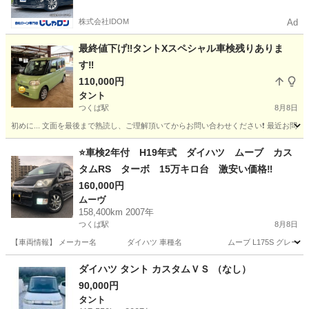
株式会社IDOM
Ad
最終値下げ‼️タントXスペシャル車検残りありま
す‼️
110,000円
タント
つくば駅
8月8日
初めに... 文面を最後まで熟読し、ご理解頂いてからお問い合わせください❗️ 最近お問
茨城
つくば市
つくば駅
タント
車両
⭐️車検2年付 H19年式 ダイハツ ムーブ カス
タムRS ターボ 15万キロ台 激安い価格‼️
160,000円
ムーヴ
158,400km 2007年
つくば駅
8月8日
【車両情報】 メーカー名 ダイハツ 車種名 ムーブ L175S グレード
茨城
つくば市
つくば駅
ムーヴ
ダイハツ タント カスタムＶＳ （なし）
90,000円
タント