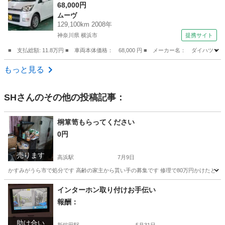
ート フルフラット 社外アルミホール フォグ
68,000円
ムーヴ
ランプ インパネシフト 衝突安全ボディ 盗難
129,100km 2008年
防止システム 電格ミラー パワステ ＡＢＳ
神奈川県 横浜市
提携サイト
Ｗエアバック （検9.2）
■ 支払総額: 11.8万円 ■ 車両本体価格： 68,000 円 ■ メーカー名： ダ
神奈川
横浜市
ムーヴ
もっと見る
SH
さんのその他の投稿記事：
桐箪笥もらってください
0円
売ります
高浜駅
7月9日
かすみがうら市で処分です 高齢の家主から貰い手の募集です 修理で80万円かけたと行っ
茨城
かすみがうら市
高浜駅
ドレッサー
桐箪笥
インターホン取り付けお手伝い
報酬：
助け合い