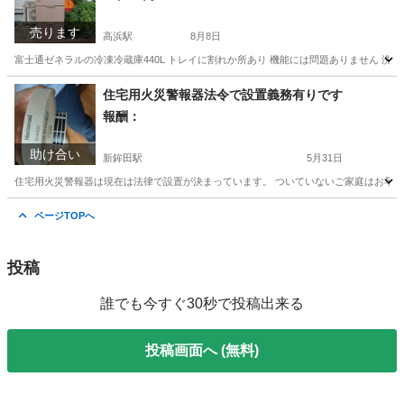
売ります
高浜駅
8月8日
富士通ゼネラルの冷凍冷蔵庫440L トレイに割れか所あり 機能には問題ありません 洗
茨城
鉾田市
高浜駅
キッチン家電
住宅用火災警報器法令で設置義務有りです
報酬：
助け合い
新鉾田駅
5月31日
住宅用火災警報器は現在は法律で設置が決まっています。 ついていないご家庭はお早め
茨城
鉾田市
新鉾田駅
手伝いたい/助けたい
業者
ページTOPへ
投稿
誰でも今すぐ30秒で投稿出来る
投稿画面へ (無料)