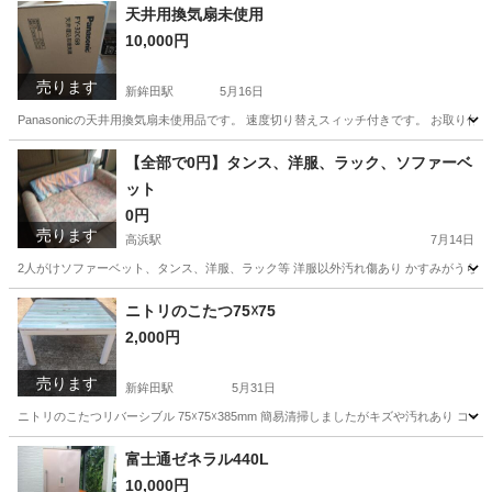
茨城
鉾田市
新鉾田駅
手伝いたい/助けたい
組み立て
天井用換気扇未使用
10,000円
売ります
新鉾田駅
5月16日
Panasonicの天井用換気扇未使用品です。 速度切り替えスィッチ付きです。 お取り付
茨城
鉾田市
新鉾田駅
家電
換気扇
【全部で0円】タンス、洋服、ラック、ソファーベ
ット
0円
売ります
高浜駅
7月14日
2人がけソファーベット、タンス、洋服、ラック等 洋服以外汚れ傷あり かすみがうら市
茨城
かすみがうら市
高浜駅
ベッド
ニトリのこたつ75☓75
2,000円
売ります
新鉾田駅
5月31日
ニトリのこたつリバーシブル 75☓75☓385mm 簡易清掃しましたがキズや汚れあり コ
茨城
鉾田市
新鉾田駅
季節、空調家電
ニトリ
富士通ゼネラル440L
10,000円