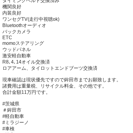
タイミングベルト交換済み 

機関良好 

内装良好 

ワンセグTV(走行中視聴ok) 

Bluetoothオーディオ 

バックカメラ 

ETC 

momoステアリング 

ウッドパネル 

激安軽自動車

R8､4､14オイル交換済

ロアアーム、タイロットエンドブーツ交換済

現車確認は現状優先ですので鉾田市までお願致します。

諸費用は重量税、リサイクル料金、その他です。

合計金額11万円です。

#茨城県

＃鉾田市

#軽自動車

#ミラジーノ

#車検
