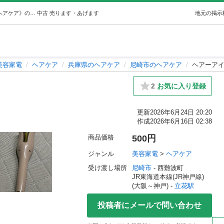
ヘアーアイロン 美容 (N♡5児mama) 立花の美容家電《ヘアケア》の中古あげます・譲ります｜ジモティーで不用品の処分
中古
売ります・あげます
地元の掲示
美容家電
ヘアケア
兵庫県のヘアケア
尼崎市のヘアケア
ヘアーアイ
）
2
お気に入り登録
更新
2026年6月24日 20:20
作成
2026年6月16日 02:38
商品価格
500円
ジャンル
美容家電
 > 
ヘアケア
受け渡し場所
尼崎市
 - 西難波町
JR東海道本線(JR神戸線)
(大阪～神戸) - 
立花駅
投稿者にメールで問い合わせ