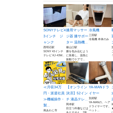
SONYテレビ4
膝用マッサー
冷風機
三田駅
3インチ ジ
ジ器 膝サポー
冷風機 本体のみ
ャンク
ター 温熱機...
西明石駅
篠山口駅
SONY 43インチ
膝を包み込むよう
テレビ KJ-43W...
に装着し、温熱と
振動でケアで...
【
≪月収34万
【オンライン
YA-MANドラ
円・派遣社員
決済】52イン
イヤー
別府駅
≫機械操作・
チ 液晶テレ...
YA-MANの、ヘア
岡本駅
製...
ドライヤーです。
目立つ外傷などは
南あわじ市
ベット...
ありません。2年