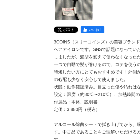
ポスト
いいね！
3COINS（スリーコインズ）の美容ブランド
ヘアアイロンです。SNSで話題になってい
しましたが、髪型を変えて使わなくなった
一つで自動で髪が巻けるので、コテを使う
時短したい方にとてもおすすめです！外側
の心配も少なく安心して使えました。

状態：動作確認済み。目立った傷や汚れはな
設定：温度（約80℃〜210℃）、加熱時間の
付属品：本体、説明書

定価：3,850円（税込）

アルコール除菌シートで拭き上げてから、
す。中古品であることをご理解いただける
す。
