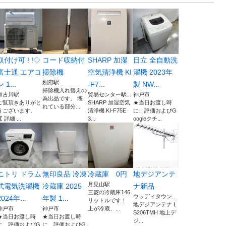
取付け可 ! !◇
コード収納付
SHARP 加湿
日立 全自動洗
富士通 エアコ
掃除機
空気清浄機 KI
濯機 2023年
別府駅
ン 1...
-F7...
製 NW...
掃除機入れ替えの
加古川駅
貿易センター駅...
神戸市
為出品です。 壊
ご覧頂きありがと
SHARP 加湿空気
★当日お渡し時
れている部分...
うございます。
清浄機 KI-F75E
に、評価およびG
 詳細 ...
3...
oogleクチ...
ニトリ ドラム
無印良品 冷凍
冷蔵庫 0円
地デジアンテ
月見山駅
式電気洗濯機
冷蔵庫 2025
ナ新品
三菱の冷蔵庫146
ウッディタウン...
2024年...
年製 1...
リットルです！
地デジアンテナ L
神戸市
神戸市
上が冷蔵、...
S206TMH 地上デ
★当日お渡し時
★当日お渡し時
ジ...
に、評価およびG
に、評価およびG