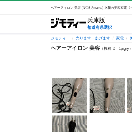
兵庫
版
都道府県選択
ジモティー
売ります・あげます
家電
ヘアーアイロン 美容
（投稿ID : 1pigry