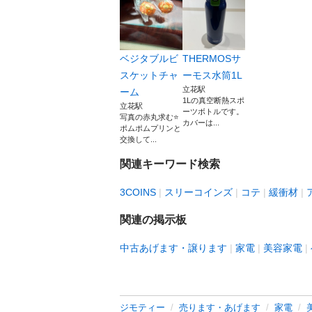
ベジタブルビ
THERMOSサ
スケットチャ
ーモス水筒1L
立花駅
ーム
1Lの真空断熱スポ
立花駅
ーツボトルです。
写真の赤丸求む⭐️
カバーは...
ポムポムプリンと
交換して...
関連キーワード検索
3COINS
スリーコインズ
コテ
緩衝材
関連の掲示板
中古あげます・譲ります
家電
美容家電
ジモティー
売ります・あげます
家電