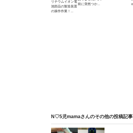
リチウムイオン電
前に突然つか...
o
池部品の製造装置
の操作作業！...
N♡5児mama
さんのその他の投稿記事