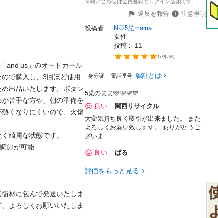
※問い合わせは会員登録とログイン必須です
違反を報告
注意事項
投稿者
N♡5児mama
女性
投稿： 
11
5.0
(
39
)
「and us」のオートカール
認証とは
たので購入し、3回ほど使用
身分証
電話番号
ため出品いたします。ボタン
5児のまま️🩵🩷💜💙
のが苦手な方や、朝の準備を
良い
関西リサイクル
が熱くなりにくいので、火傷
大変気持ち良く取引が出来ました。 また
よろしくお願い致します。 ありがとうご
く綺麗な状態です。

ざいま...
調節が可能

良い
ぱる
評価をもっと見る
緩衝材に包んで発送いたしま
方、よろしくお願いいたしま